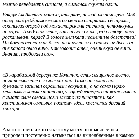
можно передавать сигналы, а сигналом служил огонь.
Вокруг Акобаванка монахи, наверное, разводили виноград. Мой
отец, ещё ребёнком вместе со своими старшими сёстрами,
вскапывая огород под монастырскими стенами, натолкнулся
на карас. Представляете, как стучало в их груди сердце, пока
раскапывали карас? В голове мелькали несметные богатства!
Но богатств там не было, но и пустым он тоже не был. На
дне караса было вино. Как говорил отец, очень вкусное вино.
Значит, пробовали его»
.
«В карабахской деревушке Колатак, есть священное место,
почитаемое ещё с языческих пор. Пологий склон горы
буквально засыпан огромными валунами, а на самом краю
маленького холма стоит вяз, у корней которого лежит камень
с гигантским следом ноги! Место почитается и как
христианская святыня, поэтому здесь красуется древний
хачкар»
.
Азартно приближаться к этому месту по красивейшей
природе и постепенно натыкаться на выдолбленные в камнях