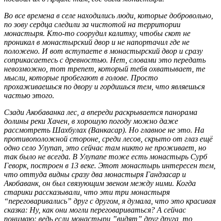
Во все времена в селе находились люди, которые добровольно,
по зову сердца следили за чистотой на территории
монастыря. Кто-то соорудил калитку, чтобы скот не
проникал в монастырский двор и не напортачил где не
положено. И вот вступаете в монастырский двор и сразу
соприкасаетесь с древностью. Нет, словами это передать
невозможно, тот трепет, который тебя охватывает, те
мысли, которые пробегают в голове. Просто
прохаживаешься по двору и гордишься тем, что являешься
частью этого.
Сзади Акобаванка лес, а впереди раскрывается панорама
долины реки Хачен, в хорошую погоду можно даже
рассмотреть Шахбулах (Ванкасар). Но главное не это. На
противоположной стороне, среди лесов, скрыто от глаз ещё
одно село Улупап, это сейчас там никто не проживает, но
так было не всегда. В Улупапе тоже есть монастырь Сурб
Геворк, построен в 13 веке. Этот монастырь интересен тем,
что оттуда видны сразу два монастыря Гандзасар и
Акобаванк, он был связующим звеном между ними. Когда
старики рассказывали, что эти три монастыря
“переговаривались” друг с другом, я думала, что это красивая
сказка: Ну, как они могли переговариваться? А сейчас
понимаю: ведь если монастыри ”видят” друг друга, то