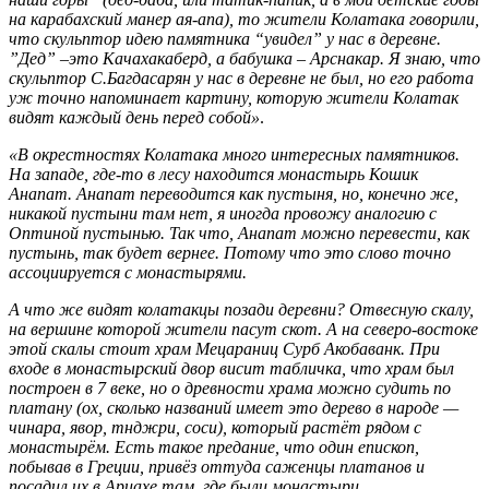
на карабахский манер ая-апа), то жители Колатака говорили,
что скульптор идею памятника “увидел” у нас в деревне.
”Дед” –это Качахакаберд, а бабушка – Арснакар. Я знаю, что
скульптор С.Багдасарян у нас в деревне не был, но его работа
уж точно напоминает картину, которую жители Колатак
видят каждый день перед собой»
.
«В окрестностях Колатака много интересных памятников.
На западе, где-то в лесу находится монастырь Кошик
Анапат. Анапат переводится как пустыня, но, конечно же,
никакой пустыни там нет, я иногда провожу аналогию с
Оптиной пустынью. Так что, Анапат можно перевести, как
пустынь, так будет вернее. Потому что это слово точно
ассоциируется с монастырями.
А что же видят колатакцы позади деревни? Отвесную скалу,
на вершине которой жители пасут скот. А на северо-востоке
этой скалы стоит храм Мецараниц Сурб Акобаванк. При
входе в монастырский двор висит табличка, что храм был
построен в 7 веке, но о древности храма можно судить по
платану (ох, сколько названий имеет это дерево в народе —
чинара, явор, тнджри, соси), который растёт рядом с
монастырём. Есть такое предание, что один епископ,
побывав в Греции, привёз оттуда саженцы платанов и
посадил их в Арцахе там, где были монастыри.