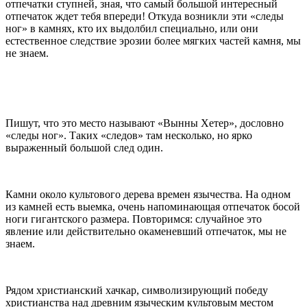
отпечатки ступней, зная, что самый большой интересный
отпечаток ждет тебя впереди! Откуда возникли эти «следы
ног» в камнях, кто их выдолбил специально, или они
естественное следствие эрозии более мягких частей камня, мы
не знаем.
Пишут, что это место называют «Вынны Хетер», дословно
«следы ног». Таких «следов» там несколько, но ярко
выраженный большой след один.
Камни около культового дерева времен язычества. На одном
из камней есть выемка, очень напоминающая отпечаток босой
ноги гигантского размера. Повторимся: случайное это
явление или действительно окаменевший отпечаток, мы не
знаем.
Рядом христианский хачкар, символизирующий победу
христианства над древним языческим культовым местом