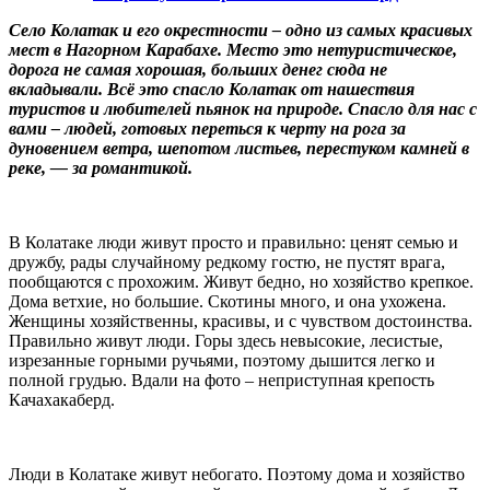
Село Колатак и его окрестности – одно из самых красивых
мест в Нагорном Карабахе. Место это нетуристическое,
дорога не самая хорошая, больших денег сюда не
вкладывали. Всё это спасло Колатак от нашествия
туристов и любителей пьянок на природе. Спасло для нас с
вами – людей, готовых переться к черту на рога за
дуновением ветра, шепотом листьев, перестуком камней в
реке, — за романтикой.
В Колатаке люди живут просто и правильно: ценят семью и
дружбу, рады случайному редкому гостю, не пустят врага,
пообщаются с прохожим. Живут бедно, но хозяйство крепкое.
Дома ветхие, но большие. Скотины много, и она ухожена.
Женщины хозяйственны, красивы, и с чувством достоинства.
Правильно живут люди. Горы здесь невысокие, лесистые,
изрезанные горными ручьями, поэтому дышится легко и
полной грудью. Вдали на фото – неприступная крепость
Качахакаберд.
Люди в Колатаке живут небогато. Поэтому дома и хозяйство