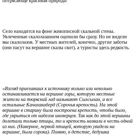
потрясающе красивая природа!
Село находится на фоне живописной скальной стены.
Увлеченные скалолазанием оценили бы сразу. Но не видели
мы скалолазов. У местных жителей, конечно, другие заботы
(они пасут на вершине скалы скот), а туристы здесь редкость.
«Взгляд приехавших к источнику вольно или невольно
останавливается на вершине горы, которую местные
жители на тюркский лад называют Сыхсыхан, а все
остальные Качахакаберд (Сорочья крепость). На этой
вершине в старину была построена крепость, чтобы было,
где укрыться от набегов иноверцев. Так как до этой вершины
долетали только птицы, то и крепость назвали в честь одной
из них. (Наверное, первой птицей, которую увидели на
вершине, была сорока). Помню, в детстве, дедушка