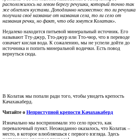
расположилось на левом берегу речушки, который точно так
же облеплен кустами. Доподлинно неизвестно: то ли речушка
получила своё название от названия села, то ли село от
названия речки, но факт, что оба зовутся Колатак»
.
Недалеко находится питьевой минеральный источник. Его
называют Тту-джур, Тто-джур или Тто-чюр, что в переводе
означает кислая вода. К сожалению, мы не успели дойти до
источника и попить минеральной водички. Есть повод
вернуться сюда.
В Колатак мы попали ради того, чтобы увидеть крепость
Качахакаберд.
Читайте о
Неприступной крепости Качахакаберд
Изначально мы воспринимали это село просто, как
перевалочный пункт. Неожиданно оказалось, что Колатак –
место, в которое влюбляешься с первого взгляда. Здесь