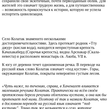
сохранили свой экзотичный, почти первозданный облик. Для
жителей это означает трудную жизнь, а для путешественника
– возможность прикоснуться к истории, которую не успела
испортить цивилизация.
Село Колатак знаменито несколькими
достопримечательностями. Здесь протекает родник «Тту
джур» (кислая вода), находится неприступная крепость
Качахакаберд (Сорочья крепость), видна Арснакар (Скала-
невеста) и расположен монастырь св. Акоба, VII в.
К югу от деревни течет одноименная речка. В переводе на
русский язык слово Колатак означает «под кустом». Горы,
окружающие Колатак, покрыты невероятно густым лесом.
«Чуть ниже, по течению, справа, в Хаченагет вливается
маленькая речушка Колатак. Практически на всём своём
протяжении берега речушки облеплены кустами, и она как бы
протекает под ними. Поэтому её так и назвали Колатак, что
в дословном переводе на русский язык означает “под
кустами”. Точно так же называется и село, которое