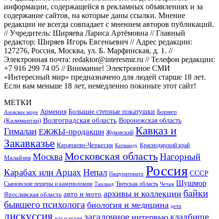
информации, содержащейся в рекламных объявлениях и за
содержание сайтов, на которые даны ссылки. Мнение
редакции не всегда совпадает с мнением авторов публикаций.
// Учредитель: Ширяева Лариса Артёмовна // Главный
редактор: Ширяев Игорь Евгеньевич // Адрес редакции:
127276, Россия, Москва, ул. Б. Марфинская, д. 1. //
Электронная почта: redaktor@interesmir.ru // Телефон редакции:
+7 916 299 74 05 // Внимание! Электронное СМИ
«Интересный мир» предназначено для людей старше 18 лет.
Если вам меньше 18 лет, немедленно покиньте этот сайт!
МЕТКИ
Большие степные покатушки
Армения
Борнео
Азовское море
Волгоградская область
Воронежская область
(Калимантан)
Кавказ и
Гималаи
ЕЖЖЫ-продакшн
Жуковский
Закавказье
Карачаево-Черкесия
Катманду
Краснодарский край
Московская область
Москва
Нагорный
Малайзия
Россия
Карабах или Арцах
Непал
СССР
Пашупатинатх
Шушмор
Сьяновские пещеры и каменоломни
Тверская область
Таиланд
Чечня
байки
архивы и коллекции
авто и мото
Ярославская область
бывшего психолога
биология и медицина
дети
дискуссия
загадочное
кладбище
интервью
еда и кухня