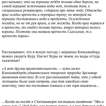
рассказывал, что на вершину ведёт только одна дорога, на
самой вершине источников воды нет, поэтому там, в
специальных резервуарах, собирали про запас воду. Однажды
враг осадил крепость и перекрыл тропу, по которой на
вершину доставлялась вода и продукты. Осажденные
погибли, но не от рук врага, а от жажды. Когда враг ворвался
в крепость, то увидел только трупы, вокруг которых вились
вороны. Поэтому они назвали крепость Сыхсыхан, т.е.
крепость ворон»
.
Рассказывают, что в ясную погоду с вершины Качахакаберд
можно увидеть Куру. Насчет Куры не знаем, но виды оттуда
сказочные!
«А вот другая примечательность — чуть ниже
Качахакаберда удивительное творение природы Арснакар
(каменная невеста). В селе рассказывают байку, что у одной
женщины была злая свекровь, она так изводила свою
невестку, что та постоянно плакала и от горя окаменела…
…Когда на въезде в Степанакерт поставили памятник “Мы и
наши горы” (дед-баба, или татик-папик, а в мои детские годы