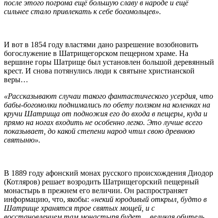
после этого погрома ещё большую славу в народе и ещё
сильнее стало привлекать к себе богомольцев».
И вот в 1854 году властями дано разрешение возобновить
богослужение в Шатрищегорском пещерном храме. На
вершине горы Шатрище был установлен большой деревянный
крест. И снова потянулись люди к святыне христианской
веры…
«Рассказывают случаи такого фантастического усердия, что
бабы-богомолки поднимались по обету ползком на коленках на
кручи Шатрища от подножия его до входа в пещеры, куда и
прямо на ногах входить не особенно легко. Это лучше всего
показывает, до какой степени народ чтил свою древнюю
святыню».
В 1889 году афонский монах русского происхождения Диодор
(Котляров) решает возродить Шатрищегорский пещерный
монастырь в прежнем его величии. Он распространяет
информацию, что, якобы:
«некий юродивый открыл, будто в
Шатрище хранятся трое святых мощей, и с
восстановлением там монастыря будет… великая обитель,