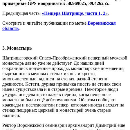
примерные GPS-координаты: 50.969025, 39.426255.
Предыдущая часть:
«Пещера Шатрище, части 1, 2»
.
Смотрите и читайте публикации по метке
Воронежская
область
.
3. Монастырь
Шатрищегорский Спасо-Преображенский пещерный мужской
монастырь давно уже не действует. До наших дней
сохранились подземные проходы, монастырские помещения,
вырезанные в меловых стенах иконы и кресты,
многочисленные надписи на стенах, разной степени
древности. Кстати, дурная привычка писать на стенах свои
имена существовала и в старые времена. Некоторые люди
умудрялись делать это даже в период, когда пещерные
монастыри были ещё действующими. Об этом сообщают
краеведы и исследователи пещер, которые иногда находят на
стенах пещерных церквей и монастырей очень старые
надписи.
Ректор Воронежской семинарии архимандрит Димитрий еще