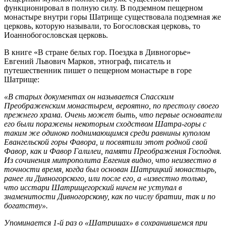
функционировал в полную силу. В подземном пещерном
монастыре внутри горы Шатрище существовала подземная же
церковь, которую называли, то Богословская церковь, то
Иоаннобогословская церковь.
В книге «В стране белых гор. Поездка в Дивногорье»
Евгений Львович Марков, этнограф, писатель и
путешественник пишет о пещерном монастыре в горе
Шатрище:
«В старых документах он называется Спасским
Преображенским монастырем, вероятно, по престолу своего
прежнего храма. Очень может быть, что первые основатели
его были поражены некоторым сходством Шатра-горы с
таким же одиноко поднимающимся среди равнины куполом
Евангельской горы Фавора, и посвятили этот родной свой
Фавор, как и Фавор Галилеи, памяти Преображения Господня.
Из сочинения митрополита Евгения видно, что неизвестно в
точности время, когда был основан Шатрицкий монастырь,
ранее ли Дивногорского, или после его, а «известно только,
что исстари Шатрищегорский ничем не уступал в
знаменитости Дивногорскому, как по числу братии, так и по
богатству».
Упоминается 1-й раз о «Шатрищах» в сохранившемся при