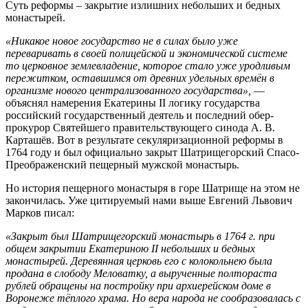
Суть реформы – закрытие излишних небольших и бедных
монастырей.
«Никакое новое государство не в силах было уже
переваривать в своей полицейской и экономической системе
то церковное землевладение, которое стало уже уродливым
пережитком, оставшимся от древних удельных времён в
организме нового централизованного государства»,
—
объяснял намерения Екатерины II логику государства
российский государственный деятель и последний обер-
прокурор Святейшего правительствующего синода А. В.
Карташёв. Вот в результате секуляризационной реформы в
1764 году и был официально закрыт Шатрищегорский Спасо-
Преображенский пещерный мужской монастырь.
Но история пещерного монастыря в горе Шатрище на этом не
закончилась. Уже цитируемый нами выше Евгений Львович
Марков писал:
«Закрыт был Шатрищегорский монастырь в 1764 г. при
общем закрытии Екатериною II небольших и бедных
монастырей. Деревянная церковь его с колокольнею была
продана в слободу Меловатку, а вырученные полтораста
рублей обращены на постройку при архиерейском доме в
Воронеже тёплого храма. Но вера народа не сообразовалась с