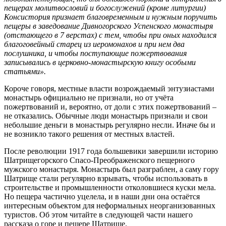
пещерах молитвословий и богослужений (кроме литургии)
Консистория признает благовременным и нужным поручить
пещеры в заведование Дивногорского Успенского монастыря
(отстающего в 7 верстах) с тем, чтобы при оных находился
благоговейный старец из иеромонахов и при нем два
послушника, и чтобы поступающие пожертвования
записывались в церковно-монастырскую книгу особыми
статьями».
Короче говоря, местные власти возрождаемый энтузиастами
монастырь официально не признали, но от учёта
пожертвований и, вероятно, от доли с этих пожертвований –
не отказались. Обычные люди монастырь признали и свои
небольшие деньги в монастырь регулярно несли. Иначе бы и
не возникло такого решения от местных властей.
После революции 1917 года большевики завершили историю
Шатрищегорского Спасо-Преображенского пещерного
мужского монастыря. Монастырь был разграблен, а саму гору
Шатрище стали регулярно взрывать, чтобы использовать в
строительстве и промышленности отколовшиеся куски мела.
Но пещера частично уцелела, и в наши дни она остаётся
интересным объектом для неформальных неорганизованных
туристов. Об этом читайте в следующей части нашего
рассказа о горе и пещере Шатрище.