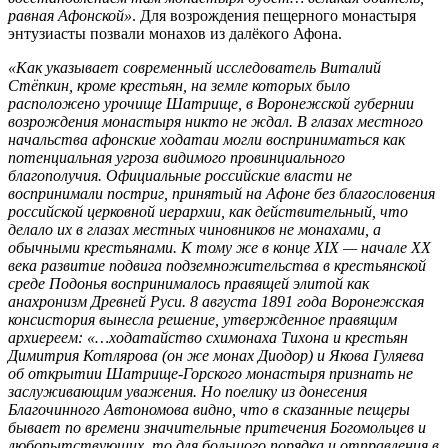
равная Афонской»
. Для возрождения пещерного монастыря
энтузиасты позвали монахов из далёкого Афона.
«Как указывает современный исследователь Виталий
Стёпкин, кроме крестьян, на земле которых было
расположено урочище Шатрище, в Воронежской губернии
возрождения монастыря никто не ждал. В глазах местного
начальства афонские ходатаи могли восприниматься как
потенциальная угроза видимого провинциального
благополучия. Официальные российские власти не
воспринимали постриг, принятый на Афоне без благословения
российской церковной иерархии, как действительный, что
делало их в глазах местных чиновников не монахами, а
обычными крестьянами. К тому же в конце XIX — начале XX
века развитие подвига подземножительства в крестьянской
среде Подонья воспринималось правящей элитой как
анахронизм Древней Руси. 8 августа 1891 года Воронежская
консистория вынесла решение, утвержденное правящим
архиереем: «…ходатайство схимонаха Тихона и крестьян
Димитрия Котлярова (он же монах Диодор) и Якова Гуляева
об открытии Шатрище-Горского монастыря признать не
заслуживающим уважения. Но поелику из донесения
Благочинного Автономова видно, что в сказанные пещеры
бывает по времени значительные притечения Богомольцев и
любопытствующих, то для большого порядка и отправления в