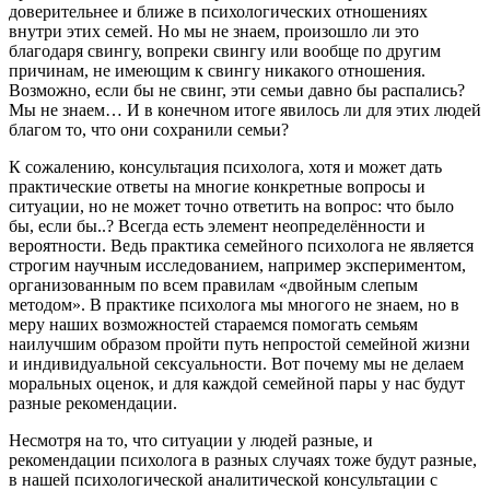
доверительнее и ближе в психологических отношениях
внутри этих семей. Но мы не знаем, произошло ли это
благодаря свингу, вопреки свингу или вообще по другим
причинам, не имеющим к свингу никакого отношения.
Возможно, если бы не свинг, эти семьи давно бы распались?
Мы не знаем… И в конечном итоге явилось ли для этих людей
благом то, что они сохранили семьи?
К сожалению, консультация психолога, хотя и может дать
практические ответы на многие конкретные вопросы и
ситуации, но не может точно ответить на вопрос: что было
бы, если бы..? Всегда есть элемент неопределённости и
вероятности. Ведь практика семейного психолога не является
строгим научным исследованием, например экспериментом,
организованным по всем правилам «двойным слепым
методом». В практике психолога мы многого не знаем, но в
меру наших возможностей стараемся помогать семьям
наилучшим образом пройти путь непростой семейной жизни
и индивидуальной сексуальности. Вот почему мы не делаем
моральных оценок, и для каждой семейной пары у нас будут
разные рекомендации.
Несмотря на то, что ситуации у людей разные, и
рекомендации психолога в разных случаях тоже будут разные,
в нашей психологической аналитической консультации с