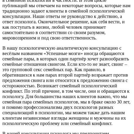
в семейной психологии в частности. В этом цикле
публикаций мы отвечаем на некоторые вопросы, которые нам
традиционно задают клиенты в семейной психологической
консультации. Наши ответы не руководство к действию, а
ответ психолога. Окончательное решение, как себя вести, и
как поступать в жизни, любой человек принимает
самостоятельно в соответствии со своим разумом,
мировоззрением и под свою ответственность.
В нашу психологическую аналитическую консультацию с
весёлым названием «Успешные мозги» иногда обращаются
семейные пары, в которых один партнёр хочет разнообразить
семейные отношения свингом. Если кто-то не знает, свинг –
это групповой секс семейных пар. Как правило, в
обратившихся к нам парах второй партнёр возражает против
предложения свинга или относится к предложению свинга с
осторожностью. Возникает семейный психологический
конфликт. По этой причине, в том числе, они и обращаются к
психологу. Для большинства наших клиентов важно, что мы
семейная пара семейных психологов, мы в браке около 30 лет,
и помимо профессионализма двух психологов разных
специализаций в психологии, мы можем также дать нашим
клиентам независимые взгляды женщины и мужчины на их
психологическую проблему или семейный конфликт.
В нашей консультации психолога мы предпочитаем