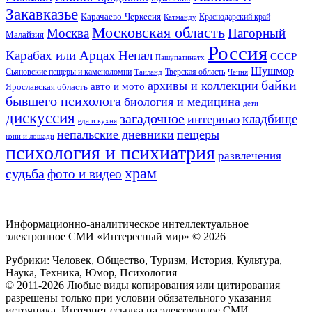
Закавказье
Карачаево-Черкесия
Катманду
Краснодарский край
Московская область
Москва
Нагорный
Малайзия
Россия
Карабах или Арцах
Непал
СССР
Пашупатинатх
Шушмор
Сьяновские пещеры и каменоломни
Тверская область
Таиланд
Чечня
байки
архивы и коллекции
авто и мото
Ярославская область
бывшего психолога
биология и медицина
дети
дискуссия
загадочное
кладбище
интервью
еда и кухня
непальские дневники
пещеры
кони и лошади
психология и психиатрия
развлечения
храм
судьба
фото и видео
Информационно-аналитическое интеллектуальное
электронное СМИ «Интересный мир» ©
2026
Рубрики: Человек, Общество, Туризм, История, Культура,
Наука, Техника, Юмор, Психология
© 2011-2026 Любые виды копирования или цитирования
разрешены только при условии обязательного указания
источника. Интернет ссылка на электронное СМИ