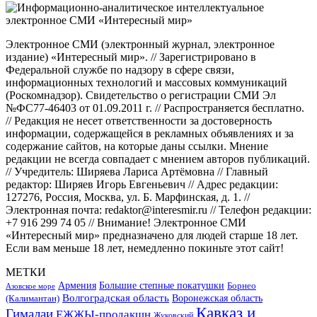
Электронное СМИ (электронный журнал, электронное
издание) «Интересный мир». // Зарегистрировано в
Федеральной службе по надзору в сфере связи,
информационных технологий и массовых коммуникаций
(Роскомнадзор). Свидетельство о регистрации СМИ Эл
№ФС77-46403 от 01.09.2011 г. // Распространяется бесплатно.
// Редакция не несет ответственности за достоверность
информации, содержащейся в рекламных объявлениях и за
содержание сайтов, на которые даны ссылки. Мнение
редакции не всегда совпадает с мнением авторов публикаций.
// Учредитель: Ширяева Лариса Артёмовна // Главный
редактор: Ширяев Игорь Евгеньевич // Адрес редакции:
127276, Россия, Москва, ул. Б. Марфинская, д. 1. //
Электронная почта: redaktor@interesmir.ru // Телефон редакции:
+7 916 299 74 05 // Внимание! Электронное СМИ
«Интересный мир» предназначено для людей старше 18 лет.
Если вам меньше 18 лет, немедленно покиньте этот сайт!
МЕТКИ
Большие степные покатушки
Армения
Борнео
Азовское море
Волгоградская область
Воронежская область
(Калимантан)
Кавказ и
Гималаи
ЕЖЖЫ-продакшн
Жуковский