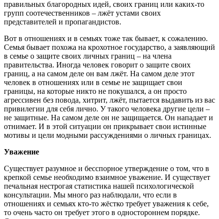
правильных благородных идей, своих границ или каких-то
групп соотечественников – лжёт устами своих
представителей и пропагандистов.
Вот в отношениях и в семьях тоже так бывает, к сожалению.
Семья бывает похожа на крохотное государство, а заявляющий
в семье о защите своих личных границ – на члена
правительства. Иногда человек говорит о защите своих
границ, а на самом деле он вам лжёт. На самом деле этот
человек в отношениях или в семье не защищает свои
границы, на которые никто не покушался, а он просто
агрессивен без повода, хитрит, лжёт, пытается выдавить из вас
привилегии для себя лично. У такого человека другие цели –
не защитные. На самом деле он не защищается. Он нападает и
отнимает. И в этой ситуации он прикрывает свои истинные
мотивы и цели модными рассуждениями о личных границах.
Уважение
Существует разумное и бесспорное утверждение о том, что в
крепкой семье необходимо взаимное уважение. И существует
печальная нестрогая статистика нашей психологической
консультации. Мы много раз наблюдали, что если в
отношениях и семьях кто-то жёстко требует уважения к себе,
то очень часто он требует этого в одностороннем порядке.