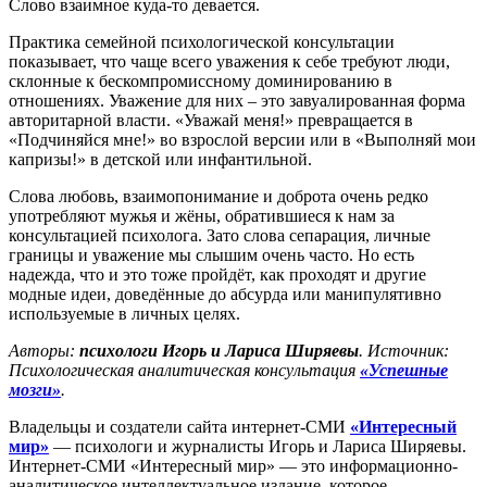
Слово взаимное куда-то девается.
Практика семейной психологической консультации
показывает, что чаще всего уважения к себе требуют люди,
склонные к бескомпромиссному доминированию в
отношениях. Уважение для них – это завуалированная форма
авторитарной власти. «Уважай меня!» превращается в
«Подчиняйся мне!» во взрослой версии или в «Выполняй мои
капризы!» в детской или инфантильной.
Слова любовь, взаимопонимание и доброта очень редко
употребляют мужья и жёны, обратившиеся к нам за
консультацией психолога. Зато слова сепарация, личные
границы и уважение мы слышим очень часто. Но есть
надежда, что и это тоже пройдёт, как проходят и другие
модные идеи, доведённые до абсурда или манипулятивно
используемые в личных целях.
Авторы:
психологи Игорь и Лариса Ширяевы
. Источник:
Психологическая аналитическая консультация
«Успешные
мозги»
.
Владельцы и создатели сайта интернет-СМИ
«Интересный
мир»
— психологи и журналисты Игорь и Лариса Ширяевы.
Интернет-СМИ «Интересный мир» — это информационно-
аналитическое интеллектуальное издание, которое