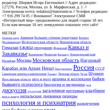
редактор: Ширяев Игорь Евгеньевич // Адрес редакции:
127276, Россия, Москва, ул. Б. Марфинская, д. 1. //
Электронная почта: redaktor@interesmir.ru // Телефон редакции:
+7 916 299 74 05 // Внимание! Электронное СМИ
«Интересный мир» предназначено для людей старше 18 лет.
Если вам меньше 18 лет, немедленно покиньте этот сайт!
МЕТКИ
Большие степные покатушки
Армения
Борнео
Азовское море
Волгоградская область
Воронежская область
(Калимантан)
Кавказ и
Гималаи
ЕЖЖЫ-продакшн
Жуковский
Закавказье
Карачаево-Черкесия
Катманду
Краснодарский край
Московская область
Москва
Нагорный
Малайзия
Россия
Карабах или Арцах
Непал
СССР
Пашупатинатх
Шушмор
Сьяновские пещеры и каменоломни
Тверская область
Таиланд
Чечня
байки
архивы и коллекции
авто и мото
Ярославская область
бывшего психолога
биология и медицина
дети
дискуссия
загадочное
кладбище
интервью
еда и кухня
непальские дневники
пещеры
кони и лошади
психология и психиатрия
развлечения
храм
судьба
фото и видео