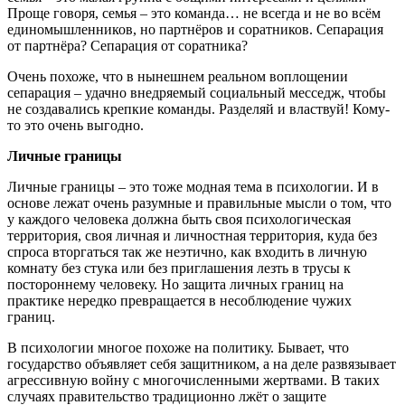
Проще говоря, семья – это команда… не всегда и не во всём
единомышленников, но партнёров и соратников. Сепарация
от партнёра? Сепарация от соратника?
Очень похоже, что в нынешнем реальном воплощении
сепарация – удачно внедряемый социальный месседж, чтобы
не создавались крепкие команды. Разделяй и властвуй! Кому-
то это очень выгодно.
Личные границы
Личные границы – это тоже модная тема в психологии. И в
основе лежат очень разумные и правильные мысли о том, что
у каждого человека должна быть своя психологическая
территория, своя личная и личностная территория, куда без
спроса вторгаться так же неэтично, как входить в личную
комнату без стука или без приглашения лезть в трусы к
постороннему человеку. Но защита личных границ на
практике нередко превращается в несоблюдение чужих
границ.
В психологии многое похоже на политику. Бывает, что
государство объявляет себя защитником, а на деле развязывает
агрессивную войну с многочисленными жертвами. В таких
случаях правительство традиционно лжёт о защите