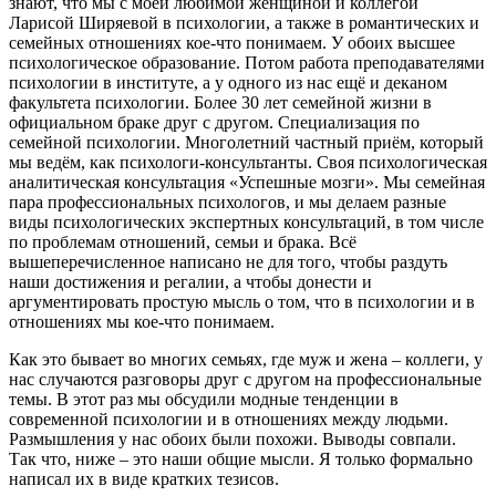
знают, что мы с моей любимой женщиной и коллегой
Ларисой Ширяевой в психологии, а также в романтических и
семейных отношениях кое-что понимаем. У обоих высшее
психологическое образование. Потом работа преподавателями
психологии в институте, а у одного из нас ещё и деканом
факультета психологии. Более 30 лет семейной жизни в
официальном браке друг с другом. Специализация по
семейной психологии. Многолетний частный приём, который
мы ведём, как психологи-консультанты. Своя психологическая
аналитическая консультация «Успешные мозги». Мы семейная
пара профессиональных психологов, и мы делаем разные
виды психологических экспертных консультаций, в том числе
по проблемам отношений, семьи и брака. Всё
вышеперечисленное написано не для того, чтобы раздуть
наши достижения и регалии, а чтобы донести и
аргументировать простую мысль о том, что в психологии и в
отношениях мы кое-что понимаем.
Как это бывает во многих семьях, где муж и жена – коллеги, у
нас случаются разговоры друг с другом на профессиональные
темы. В этот раз мы обсудили модные тенденции в
современной психологии и в отношениях между людьми.
Размышления у нас обоих были похожи. Выводы совпали.
Так что, ниже – это наши общие мысли. Я только формально
написал их в виде кратких тезисов.