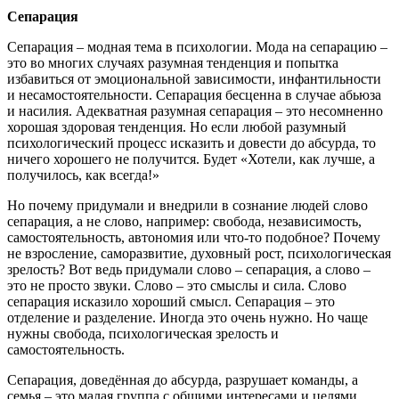
Сепарация
Сепарация – модная тема в психологии. Мода на сепарацию –
это во многих случаях разумная тенденция и попытка
избавиться от эмоциональной зависимости, инфантильности
и несамостоятельности. Сепарация бесценна в случае абьюза
и насилия. Адекватная разумная сепарация – это несомненно
хорошая здоровая тенденция. Но если любой разумный
психологический процесс исказить и довести до абсурда, то
ничего хорошего не получится. Будет «Хотели, как лучше, а
получилось, как всегда!»
Но почему придумали и внедрили в сознание людей слово
сепарация, а не слово, например: свобода, независимость,
самостоятельность, автономия или что-то подобное? Почему
не взросление, саморазвитие, духовный рост, психологическая
зрелость? Вот ведь придумали слово – сепарация, а слово –
это не просто звуки. Слово – это смыслы и сила. Слово
сепарация исказило хороший смысл. Сепарация – это
отделение и разделение. Иногда это очень нужно. Но чаще
нужны свобода, психологическая зрелость и
самостоятельность.
Сепарация, доведённая до абсурда, разрушает команды, а
семья – это малая группа с общими интересами и целями.