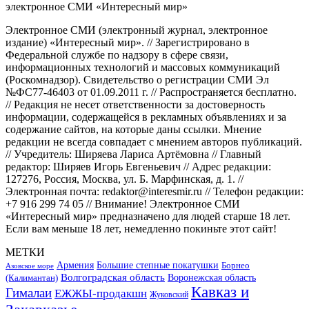
Электронное СМИ (электронный журнал, электронное
издание) «Интересный мир». // Зарегистрировано в
Федеральной службе по надзору в сфере связи,
информационных технологий и массовых коммуникаций
(Роскомнадзор). Свидетельство о регистрации СМИ Эл
№ФС77-46403 от 01.09.2011 г. // Распространяется бесплатно.
// Редакция не несет ответственности за достоверность
информации, содержащейся в рекламных объявлениях и за
содержание сайтов, на которые даны ссылки. Мнение
редакции не всегда совпадает с мнением авторов публикаций.
// Учредитель: Ширяева Лариса Артёмовна // Главный
редактор: Ширяев Игорь Евгеньевич // Адрес редакции:
127276, Россия, Москва, ул. Б. Марфинская, д. 1. //
Электронная почта: redaktor@interesmir.ru // Телефон редакции:
+7 916 299 74 05 // Внимание! Электронное СМИ
«Интересный мир» предназначено для людей старше 18 лет.
Если вам меньше 18 лет, немедленно покиньте этот сайт!
МЕТКИ
Большие степные покатушки
Армения
Борнео
Азовское море
Волгоградская область
Воронежская область
(Калимантан)
Кавказ и
Гималаи
ЕЖЖЫ-продакшн
Жуковский