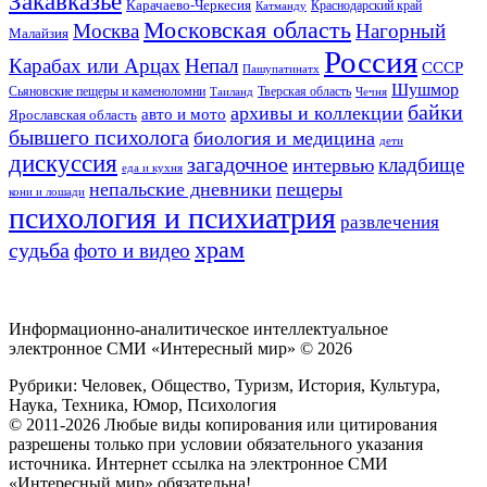
Закавказье
Карачаево-Черкесия
Катманду
Краснодарский край
Московская область
Москва
Нагорный
Малайзия
Россия
Карабах или Арцах
Непал
СССР
Пашупатинатх
Шушмор
Сьяновские пещеры и каменоломни
Тверская область
Таиланд
Чечня
байки
архивы и коллекции
авто и мото
Ярославская область
бывшего психолога
биология и медицина
дети
дискуссия
загадочное
кладбище
интервью
еда и кухня
непальские дневники
пещеры
кони и лошади
психология и психиатрия
развлечения
храм
судьба
фото и видео
Информационно-аналитическое интеллектуальное
электронное СМИ «Интересный мир» ©
2026
Рубрики: Человек, Общество, Туризм, История, Культура,
Наука, Техника, Юмор, Психология
© 2011-2026 Любые виды копирования или цитирования
разрешены только при условии обязательного указания
источника. Интернет ссылка на электронное СМИ
«Интересный мир» обязательна!