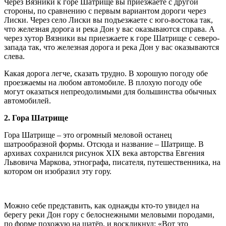
Через Вязники к горе Шатрище вы приезжаете с другой
стороны, по сравнению с первым вариантом дороги через
Лиски. Через село Лиски вы подъезжаете с юго-востока так,
что железная дорога и река Дон у вас оказываются справа. А
через хутор Вязники вы приезжаете к горе Шатрище с северо-
запада так, что железная дорога и река Дон у вас оказываются
слева.
Какая дорога легче, сказать трудно. В хорошую погоду обе
проезжаемы на любом автомобиле. В плохую погоду обе
могут оказаться непреодолимыми для большинства обычных
автомобилей.
2. Гора Шатрище
Гора Шатрище – это огромный меловой останец
шатрообразной формы. Отсюда и название – Шатрище. В
архивах сохранился рисунок ХIХ века авторства Евгения
Львовича Маркова, этнографа, писателя, путешественника, на
котором он изобразил эту гору.
Можно себе представить, как однажды кто-то увидел на
берегу реки Дон гору с белоснежными меловыми породами,
по форме похожую на шатёр, и воскликнул: «Вот это