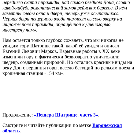
переднего ската пирамиды, над самою бездною Дона, словно
какой-нибудь романтический замок рейнских берегов. В нём
заметны следы окна и двери, теперь уже осыпавшихся.
Чёрная дыра пещерного входа темнеет высоко вверху на
широком поле пирамиды, обращённой к Дивногорью,
навстречу нам».
Нам остаётся только глубоко сожалеть, что мы никогда не
увидим гору Шатрище такой, какой её увидел и описал
Евгений Львович Марков. Взрывные работы в ХХ веке
изменили гору и фактически безвозвратно уничтожили
шедевр, созданный природой. Но остались красивые виды на
реку Дон с вершины горы, весело бегущий по рельсам поезд и
крошечная станция «154 км».
Продолжение:
«Пещера Шатрище, часть 3»
.
Смотрите и читайте публикации по метке
Воронежская
область
.