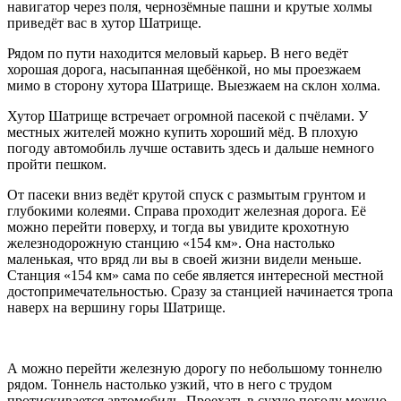
навигатор через поля, чернозёмные пашни и крутые холмы
приведёт вас в хутор Шатрище.
Рядом по пути находится меловый карьер. В него ведёт
хорошая дорога, насыпанная щебёнкой, но мы проезжаем
мимо в сторону хутора Шатрище. Выезжаем на склон холма.
Хутор Шатрище встречает огромной пасекой с пчёлами. У
местных жителей можно купить хороший мёд. В плохую
погоду автомобиль лучше оставить здесь и дальше немного
пройти пешком.
От пасеки вниз ведёт крутой спуск с размытым грунтом и
глубокими колеями. Справа проходит железная дорога. Её
можно перейти поверху, и тогда вы увидите крохотную
железнодорожную станцию «154 км». Она настолько
маленькая, что вряд ли вы в своей жизни видели меньше.
Станция «154 км» сама по себе является интересной местной
достопримечательностью. Сразу за станцией начинается тропа
наверх на вершину горы Шатрище.
А можно перейти железную дорогу по небольшому тоннелю
рядом. Тоннель настолько узкий, что в него с трудом
протискивается автомобиль. Проехать в сухую погоду можно,