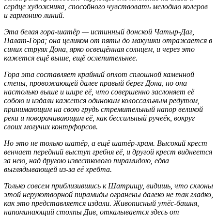
сердце художника, способного чувствовать мелодию колеров
и гармонию линий.
Эта белая гора-шатёр — истинный донской Чатыр-Даг,
Палат-Гора; она целиком от пяты до макушки отражается в
синих струях Дона, ярко освещённая солнцем, и через это
кажется ещё выше, ещё ослепительнее.
Гора эта составляет крайний оплот сплошной каменной
стены, провожающей далее правый берег Дона, но она
настолько выше и шире её, что совершенно заслоняет её
собою и издали кажется одиноким колоссальным редутом,
принимающим на свою грудь стремительный напор великой
реки и поворачивающим её, как бессильный ручеёк, вокруг
своих могучих контрфорсов.
Но это не только шатёр, а ещё шатёр-храм. Высокий крест
венчает передний выступ гребня её, и другой крест виднеется
за нею, над другою известкового пирамидою, едва
выглядывающей из-за её хребта.
Только совсем приблизившись к Шатрищу, видишь, что склоны
этой нерукотворной пирамиды огранены далеко не так гладко,
как это представляется издали. Живописный утёс-башня,
напоминающий столпы Див, откалывается здесь от