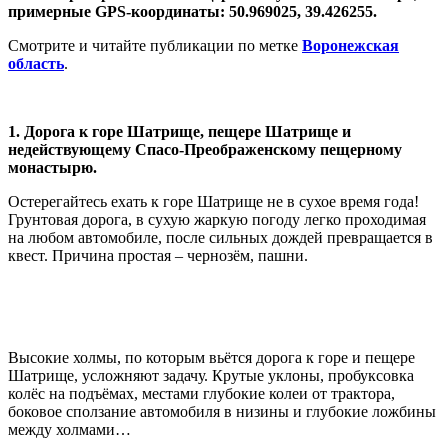
примерные GPS-координаты: 50.969025, 39.426255.
Смотрите и читайте публикации по метке
Воронежская
область
.
1. Дорога к горе Шатрище, пещере Шатрище и
недействующему Спасо-Преображенскому пещерному
монастырю.
Остерегайтесь ехать к горе Шатрище не в сухое время года!
Грунтовая дорога, в сухую жаркую погоду легко проходимая
на любом автомобиле, после сильных дождей превращается в
квест. Причина простая – чернозём, пашни.
Высокие холмы, по которым вьётся дорога к горе и пещере
Шатрище, усложняют задачу. Крутые уклоны, пробуксовка
колёс на подъёмах, местами глубокие колеи от трактора,
боковое сползание автомобиля в низины и глубокие ложбины
между холмами…