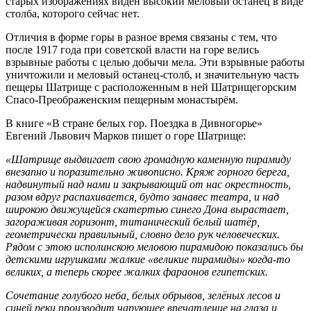
старых изображениях виден высокий меловый останец в виде
столба, которого сейчас нет.
Отличия в форме горы в разное время связаны с тем, что
после 1917 года при советской власти на горе велись
взрывные работы с целью добычи мела. Эти взрывные работы
уничтожили и меловый останец-столб, и значительную часть
пещеры Шатрище с расположенным в ней Шатрищегорским
Спасо-Преображенским пещерным монастырём.
В книге «В стране белых гор. Поездка в Дивногорье»
Евгений Львович Марков пишет о горе Шатрище:
«Шатрище выдвигает свою громадную каменную пирамиду
внезапно и поразительно живописно. Кряж горного берега,
надвинутый над нами и закрывающий от нас окрестность,
разом вдруг распахивается, будто занавес театра, и над
широкою движущейся скатертью синего Дона вырастает,
загораживая горизонт, титанический белый шатёр,
геометрически правильный, словно дело рук человеческих.
Рядом с этою исполинскою меловою пирамидою показались бы
детскими игрушками жалкие «великие пирамиды» когда-то
великих, а теперь скорее жалких фараонов египетских.
Сочетание голубого неба, белых обрывов, зелёных лесов и
синей реки производит чарующее впечатление на глаза и