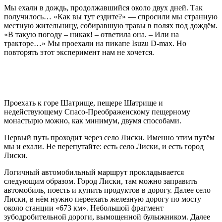
Мы ехали в дождь, продолжавшийся около двух дней. Так
получилось… «Как вы тут ездите?» — спросили мы странную
местную жительницу, собиравшую травы в полях под дождём.
«В такую погоду – никак! – ответила она. – Или на
тракторе…» Мы проехали на пикапе Isuzu D-max. Но
повторять этот эксперимент нам не хочется.
Проехать к горе Шатрище, пещере Шатрище и
недействующему Спасо-Преображенскому пещерному
монастырю можно, как минимум, двумя способами.
Первый путь проходит через село Лиски. Именно этим путём
мы и ехали. Не перепутайте: есть село Лиски, и есть город
Лиски.
Логичный автомобильный маршрут прокладывается
следующим образом. Город Лиски, там можно заправить
автомобиль, поесть и купить продуктов в дорогу. Далее село
Лиски, в нём нужно переехать железную дорогу по мосту
около станции «673 км». Небольшой фрагмент
зубодробительной дороги, вымощенной булыжником. Далее