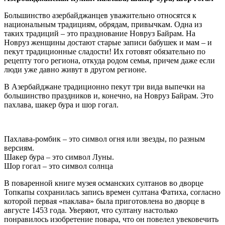
Большинство азербайджанцев уважительно относятся к
национальным традициям, обрядам, привычкам. Одна из
таких традиций – это празднование Новруз Байрам. На
Новруз женщины достают старые записи бабушек и мам – и
пекут традиционные сладости! Их готовят обязательно по
рецепту того региона, откуда родом семья, причем даже если
люди уже давно живут в другом регионе.
В Азербайджане традиционно пекут три вида выпечки на
большинство праздников и, конечно, на Новруз Байрам. Это
пахлава, шакер бура и шор гогал.
Пахлава-ромбик – это символ огня или звезды, по разным
версиям.
Шакер бура – это символ Луны.
Шор гогал – это символ солнца
В поваренной книге музея османских султанов во дворце
Топкапы сохранилась запись времен султана Фатиха, согласно
которой первая «паклава» была приготовлена во дворце в
августе 1453 года. Уверяют, что султану настолько
понравилось изобретение повара, что он повелел увековечить