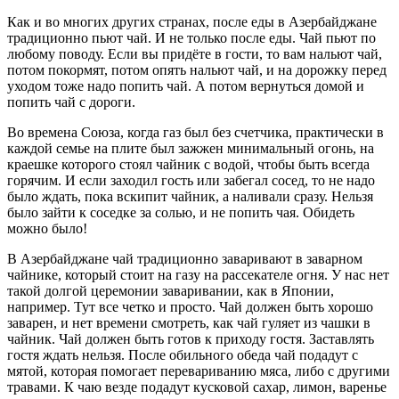
Как и во многих других странах, после еды в Азербайджане
традиционно пьют чай. И не только после еды. Чай пьют по
любому поводу. Если вы придёте в гости, то вам нальют чай,
потом покормят, потом опять нальют чай, и на дорожку перед
уходом тоже надо попить чай. А потом вернуться домой и
попить чай с дороги.
Во времена Союза, когда газ был без счетчика, практически в
каждой семье на плите был зажжен минимальный огонь, на
краешке которого стоял чайник с водой, чтобы быть всегда
горячим. И если заходил гость или забегал сосед, то не надо
было ждать, пока вскипит чайник, а наливали сразу. Нельзя
было зайти к соседке за солью, и не попить чая. Обидеть
можно было!
В Азербайджане чай традиционно заваривают в заварном
чайнике, который стоит на газу на рассекателе огня. У нас нет
такой долгой церемонии заваривании, как в Японии,
например. Тут все четко и просто. Чай должен быть хорошо
заварен, и нет времени смотреть, как чай гуляет из чашки в
чайник. Чай должен быть готов к приходу гостя. Заставлять
гостя ждать нельзя. После обильного обеда чай подадут с
мятой, которая помогает перевариванию мяса, либо с другими
травами. К чаю везде подадут кусковой сахар, лимон, варенье