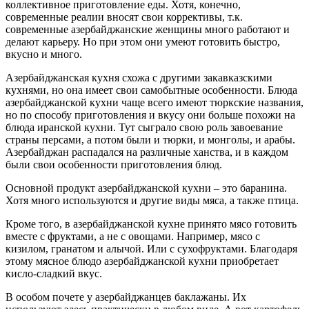
коллективное приготовление еды. Хотя, конечно,
современные реалии вносят свои коррективы, т.к.
современные азербайджанские женщины много работают и
делают карьеру. Но при этом они умеют готовить быстро,
вкусно и много.
Азербайджанская кухня схожа с другими закавказскими
кухнями, но она имеет свои самобытные особенности. Блюда
азербайджанской кухни чаще всего имеют тюркские названия,
но по способу приготовления и вкусу они больше похожи на
блюда иранской кухни. Тут сыграло свою роль завоевание
страны персами, а потом были и тюрки, и монголы, и арабы.
Азербайджан распадался на различные ханства, и в каждом
были свои особенности приготовления блюд.
Основной продукт азербайджанской кухни – это баранина.
Хотя много используются и другие виды мяса, а также птица.
Кроме того, в азербайджанской кухне принято мясо готовить
вместе с фруктами, а не с овощами. Например, мясо с
кизилом, гранатом и алычой. Или с сухофруктами. Благодаря
этому мясное блюдо азербайджанской кухни приобретает
кисло-сладкий вкус.
В особом почете у азербайджанцев баклажаны. Их