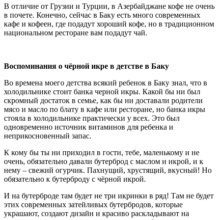
В отличие от Грузии и Турции, в Азербайджане кофе не очень
в почете. Конечно, сейчас в Баку есть много современных
кафе и кофеен, где подадут хороший кофе, но в традиционном
национальном ресторане вам подадут чай.
Воспоминания о чёрной икре в детстве в Баку
Во времена моего детства всякий ребенок в Баку знал, что в
холодильнике стоит банка черной икры. Какой бы ни был
скромный достаток в семье, как бы ни доставали родители
мясо и масло по блату в кафе или ресторане, но банка икры
стояла в холодильнике практически у всех. Это был
одновременно источник витаминов для ребенка и
неприкосновенный запас.
К кому бы ты ни приходил в гости, тебе, маленькому и не
очень, обязательно давали бутерброд с маслом и икрой, и к
нему – свежий огурчик. Пахнущий, хрустящий, вкусный! Но
обязательно к бутерброду с чёрной икрой.
И на бутерброде там будет не три икринки в ряд! Там не будет
этих современных затейливых бутербродов, которые
украшают, создают дизайн и красиво раскладывают на