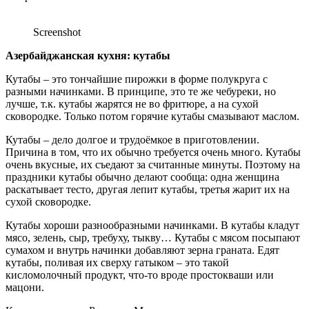
Screenshot
Азербайджанская кухня: кутабы
Кутабы – это тончайшие пирожки в форме полукруга с
разными начинками. В принципе, это те же чебуреки, но
лучше, т.к. кутабы жарятся не во фритюре, а на сухой
сковородке. Только потом горячие кутабы смазывают маслом.
Кутабы – дело долгое и трудоёмкое в приготовлении.
Причина в том, что их обычно требуется очень много. Кутабы
очень вкусные, их съедают за считанные минуты. Поэтому на
праздники кутабы обычно делают сообща: одна женщина
раскатывает тесто, другая лепит кутабы, третья жарит их на
сухой сковородке.
Кутабы хороши разнообразными начинками. В кутабы кладут
мясо, зелень, сыр, требуху, тыкву… Кутабы с мясом посыпают
сумахом и внутрь начинки добавляют зерна граната. Едят
кутабы, поливая их сверху гатыком – это такой
кисломолочный продукт, что-то вроде простокваши или
мацони.