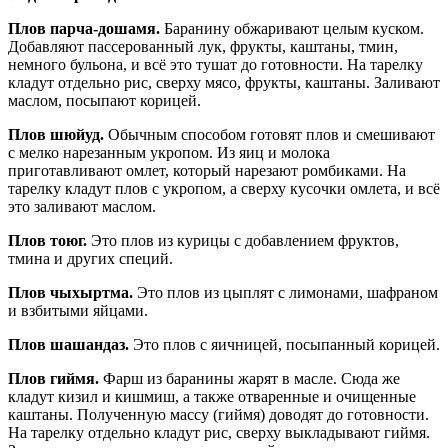
Плов парча-дошамя.
Баранину обжаривают целым куском.
Добавляют пассерованный лук, фрукты, каштаны, тмин,
немного бульона, и всё это тушат до готовности. На тарелку
кладут отдельно рис, сверху мясо, фрукты, каштаны. Заливают
маслом, посыпают корицей.
Плов шюйуд.
Обычным способом готовят плов и смешивают
с мелко нарезанным укропом. Из яиц и молока
приготавливают омлет, который нарезают ромбиками. На
тарелку кладут плов с укропом, а сверху кусочки омлета, и всё
это заливают маслом.
Плов тоюг.
Это плов из курицы с добавлением фруктов,
тмина и других специй.
Плов чыхыртма.
Это плов из цыплят с лимонами, шафраном
и взбитыми яйцами.
Плов шашандаз.
Это плов с яичницей, посыпанный корицей.
Плов гиймя.
Фарш из баранины жарят в масле. Сюда же
кладут кизил и кишмиш, а также отваренные и очищенные
каштаны. Полученную массу (гиймя) доводят до готовности.
На тарелку отдельно кладут рис, сверху выкладывают гиймя.