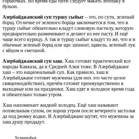
горшочках. Во время еды пити следует макать лепешку в
бульон.
Азербайджанский суп туршу сыйыг
– это, по сути, зеленый
борщ. Отличие от зеленого борща заключается в том, что в
туршу сыйыг обязательно кладут сливовую пастилу, которую
предварительно размачивают и делают из нее пасту. И ещё
чаще всего курицу. А так в туршу сыйыг кладут то же, что и в
обычные зеленый борщ или щи: шпинат, щавель, зеленый лук
с яйцом и сметаной.
Азербайджанский суп хаш.
Хаш готовят практический все
народы Кавказа, да и Средней Азии тоже. В Азербайджане
хаш – это национальный суп. Как правило, хаш в
Азербайджане готовят мужчины (для них это часто целое
священнодействие), причём готовят преимущественно в
выходные или на праздники. Хаш едят в холодное время года
и обязательно только утром.
Хаш напоминает жидкий холодец. Ещё хаш называют
похмельным супом, он хорош утром после вечернего застолья
да под рюмку водки. В Азербайджане шутят, что мужчины за
хаш душу продадут.
Screenshot