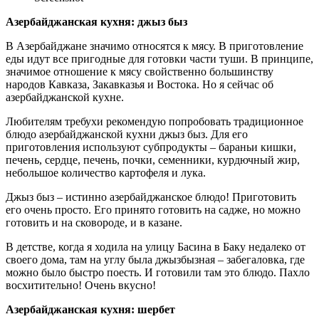
Азербайджанская кухня: джыз быз
В Азербайджане значимо относятся к мясу. В приготовление
еды идут все пригодные для готовки части туши. В принципе,
значимое отношение к мясу свойственно большинству
народов Кавказа, Закавказья и Востока. Но я сейчас об
азербайджанской кухне.
Любителям требухи рекомендую попробовать традиционное
блюдо азербайджанской кухни джыз быз. Для его
приготовления используют субпродукты – бараньи кишки,
печень, сердце, печень, почки, семенники, курдючный жир,
небольшое количество картофеля и лука.
Джыз быз – истинно азербайджанское блюдо! Приготовить
его очень просто. Его принято готовить на садже, но можно
готовить и на сковороде, и в казане.
В детстве, когда я ходила на улицу Басина в Баку недалеко от
своего дома, там на углу была джызбызная – забегаловка, где
можно было быстро поесть. И готовили там это блюдо. Пахло
восхитительно! Очень вкусно!
Азербайджанская кухня: шербет