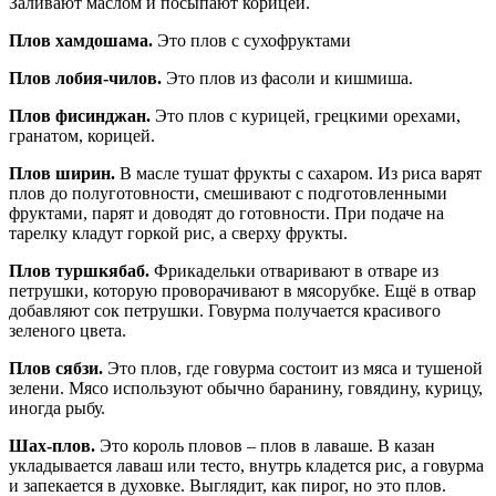
Заливают маслом и посыпают корицей.
Плов хамдошама.
Это плов с сухофруктами
Плов лобия-чилов.
Это плов из фасоли и кишмиша.
Плов фисинджан.
Это плов с курицей, грецкими орехами,
гранатом, корицей.
Плов ширин.
В масле тушат фрукты с сахаром. Из риса варят
плов до полуготовности, смешивают с подготовленными
фруктами, парят и доводят до готовности. При подаче на
тарелку кладут горкой рис, а сверху фрукты.
Плов туршкябаб.
Фрикадельки отваривают в отваре из
петрушки, которую проворачивают в мясорубке. Ещё в отвар
добавляют сок петрушки. Говурма получается красивого
зеленого цвета.
Плов сябзи.
Это плов, где говурма состоит из мяса и тушеной
зелени. Мясо используют обычно баранину, говядину, курицу,
иногда рыбу.
Шах-плов.
Это король пловов – плов в лаваше. В казан
укладывается лаваш или тесто, внутрь кладется рис, а говурма
и запекается в духовке. Выглядит, как пирог, но это плов.