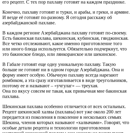
его рецепт. С тех пор пахлаву готовят на каждом празднике.
Конечно, пахлаву готовят и турки, и арабы, и греки, и армяне.
И везде её готовят по-разному. Я сегодня расскажу об
азербайджанской пахлаве.
В каждом регионе Азербайджана пахлаву готовят по-своему.
Есть бакинская пахлава, шекинская, кубинская, гянджинская.
Все четко отслеживают, какое именно приготовление того
или иного блюда используется. Обязательно подчеркнут, что
это бакинское блюдо, или лянкоранское или шекинское.
В Габале готовят еще одну уникальную пахлаву. Такую
больше не готовят ни в одном городе Азербайджана. Она и
форму имеет особую. Обычную пахлаву всегда нарезают
ромбиком, а эта сразу изготавливается в виде треугольников,
поэтому ее и называют – «учгулаг» — треухая.
Она по вкусу совсем не такая, как привычная мне бакинская
пахлава.
Шекинская пахлава особенно отличается от всех остальных.
Рецепт шекинской халвы (пахлавы) вот уже около 200 лет
передается из поколения в поколение в нескольких семьях
Шекина, членов которых называют «халвачами». Говорят, что
особые детали рецепта и технологии приготовления