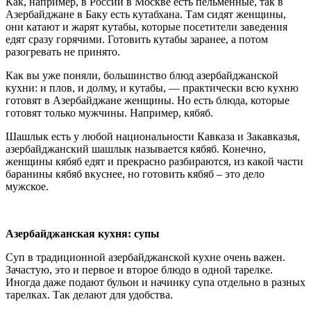
Как, например, в России в Москве есть пельменные, так в
Азербайджане в Баку есть кутабхана. Там сидят женщины,
они катают и жарят кутабы, которые посетители заведения
едят сразу горячими. Готовить кутабы заранее, а потом
разогревать не принято.
Как вы уже поняли, большинство блюд азербайджанской
кухни: и плов, и долму, и кутабы, — практически всю кухню
готовят в Азербайджане женщины. Но есть блюда, которые
готовят только мужчины. Например, кябяб.
Шашлык есть у любой национальности Кавказа и Закавказья,
азербайджанский шашлык называется кябяб. Конечно,
женщины кябяб едят и прекрасно разбираются, из какой части
баранины кябяб вкуснее, но готовить кябяб – это дело
мужское.
Азербайджанская кухня: супы
Суп в традиционной азербайджанской кухне очень важен.
Зачастую, это и первое и второе блюдо в одной тарелке.
Иногда даже подают бульон и начинку супа отдельно в разных
тарелках. Так делают для удобства.