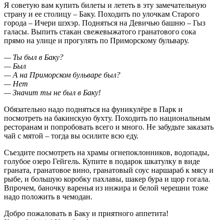
Я советую вам купить билеты и лететь в эту замечательную
страну и ее столицу – Баку. Походить по улочкам Старого
города – Ичери шэхэр. Подняться на Девичью башню – Гыз
галасы. Выпить стакан свежевыжатого гранатового сока
прямо на улице и прогулять по Приморскому бульвару.
— Ты был в Баку?
— Был
— А на Приморском бульваре был?
— Нет
— Значит ты не был в Баку!
Обязательно надо подняться на фуникулёре в Парк и
посмотреть на бакинскую бухту. Походить по национальным
ресторанам и попробовать всего и много. Не забудьте заказать
чай с мятой – тогда вы осилите всю еду.
Съездите посмотреть на храмы огнепоклонников, водопады,
голубое озеро Гейгель. Купите в подарок шкатулку в виде
граната, гранатовое вино, гранатовый соус наршараб к мясу и
рыбе, и большую коробку пахлавы, шакер бура и щор гогала.
Впрочем, баночку варенья из инжира и белой черешни тоже
надо положить в чемодан.
Добро пожаловать в Баку и приятного аппетита!