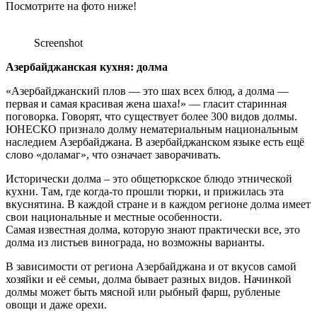
Посмотрите на фото ниже!
Screenshot
Азербайджанская кухня: долма
«Азербайджанский плов — это шах всех блюд, а долма —
первая и самая красивая жена шаха!» — гласит старинная
поговорка. Говорят, что существует более 300 видов долмы.
ЮНЕСКО признало долму нематериальным национальным
наследием Азербайджана. В азербайджанском языке есть ещё
слово «доламаг», что означает заворачивать.
Исторически долма – это общетюркское блюдо этнической
кухни. Там, где когда-то прошли тюрки, и прижилась эта
вкуснятина. В каждой стране и в каждом регионе долма имеет
свои национальные и местные особенности.
Самая известная долма, которую знают практически все, это
долма из листьев винограда, но возможны варианты.
В зависимости от региона Азербайджана и от вкусов самой
хозяйки и её семьи, долма бывает разных видов. Начинкой
долмы может быть мясной или рыбный фарш, рубленые
овощи и даже орехи.