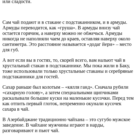
или сладости.
Сам чай подают и в стакане с подстаканником, и в армуды.
Армуды переводится, как «груша». В армуды внизу чай
остается горячим, а наверху можно не обжечься. Армуды
никогда не наполняли чаем до краев, оставляя наверху около
сантиметра. Это расстояние называется «додаг йери» – место
для губ.
А вот если вы в гостях, то, скорей всего, вам нальют чай в
хрустальный стакан в подстаканнике. Мы пока жили в Баку,
тоже использовали только хрустальные стаканы и серебряные
подстаканники для гостей.
Сахар раньше был колотым – «кялля ганд». Сначала рубили
«сахарную голову», а затем специальными щипчиками
раскалывали большие куски на маленькие кусочки. Перед тем
как отпить первый глоток, непременно окунали кусочек
сахара в чай.
В Азербайджане традиционно чайхана – это сугубо мужское
заведение. В чайхане мужчины играют в нарды,
разговаривают и пьют чай.