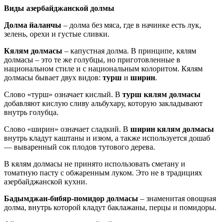
Виды азербайджанской долмы
Долма йаланчы
– долма без мяса, где в начинке есть лук,
зелень, орехи и густые сливки.
Кялям долмасы
– капустная долма. В принципе, кялям
долмасы – это те же голубцы, но приготовленные в
национальном стиле и с национальным колоритом. Кялям
долмасы бывает двух видов:
турш
и
ширин
.
Слово «турш» означает кислый. В
турш кялям долмасы
добавляют кислую сливу альбухару, которую закладывают
внутрь голубца.
Слово «ширин» означает сладкий. В
ширин кялям долмасы
внутрь кладут каштаны и изюм, а также используется дошаб
— вываренный сок плодов тутового дерева.
В кялям долмасы не принято использовать сметану и
томатную пасту с обжаренным луком. Это не в традициях
азербайджанской кухни.
Бадымджан-бибяр-помидор долмасы
– знаменитая овощная
долма, внутрь которой кладут баклажаны, перцы и помидоры.