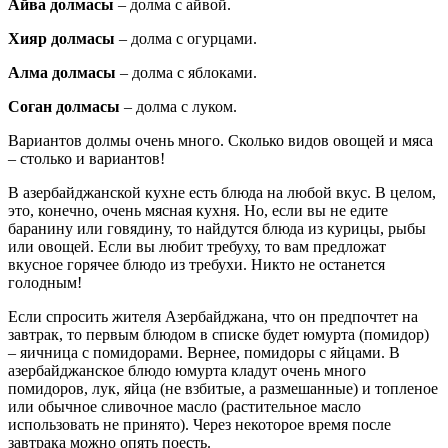
Айва долмасы
– долма с айвой.
Хияр долмасы
– долма с огурцами.
Алма долмасы
– долма с яблоками.
Соган долмасы
– долма с луком.
Вариантов долмы очень много. Сколько видов овощей и мяса
– столько и вариантов!
В азербайджанской кухне есть блюда на любой вкус. В целом,
это, конечно, очень мясная кухня. Но, если вы не едите
баранину или говядину, то найдутся блюда из курицы, рыбы
или овощей. Если вы любит требуху, то вам предложат
вкусное горячее блюдо из требухи. Никто не останется
голодным!
Если спросить жителя Азербайджана, что он предпочтет на
завтрак, то первым блюдом в списке будет юмурта (помидор)
– яичница с помидорами. Вернее, помидоры с яйцами. В
азербайджанское блюдо юмурта кладут очень много
помидоров, лук, яйца (не взбитые, а размешанные) и топленое
или обычное сливочное масло (растительное масло
использовать не принято). Через некоторое время после
завтрака можно опять поесть.