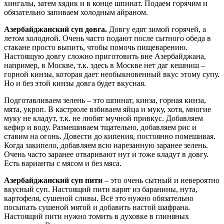
хингалы, затем хядик и в конце шпинат. Подаем горячим и
обязательно запиваем холодным айраном.
Азербайджанский суп довга.
Довгу едят зимой горячей, а
летом холодной. Очень часто подают после сытного обеда в
стакане просто выпить, чтобы помочь пищеварению.
Настоящую довгу сложно приготовить вне Азербайджана,
например, в Москве, т.к. здесь в Москве нет даг кешниш –
горной кинзы, которая дает необыкновенный вкус этому супу.
Но и без этой кинзы довга будет вкусная.
Подготавливаем зелень – это шпинат, кинза, горная кинза,
мята, укроп. В кастрюле взбиваем яйца и муку, хотя, многие
муку не кладут, т.к. не любят мучной привкус. Добавляем
кефир и воду. Размешиваем тщательно, добавляем рис и
ставим на огонь. Довести до кипения, постоянно помешивая.
Когда закипело, добавляем всю нарезанную заранее зелень.
Очень часто заранее отваривают нут и тоже кладут в довгу.
Есть варианты с мясом и без мяса.
Азербайджанский суп пити
– это очень сытный и невероятно
вкусный суп. Настоящий пити варят из баранины, нута,
картофеля, сушеной сливы. Всё это нужно обязательно
посыпать сушеной мятой и добавить настой шафрана.
Настоящий пити нужно томить в духовке в глиняных