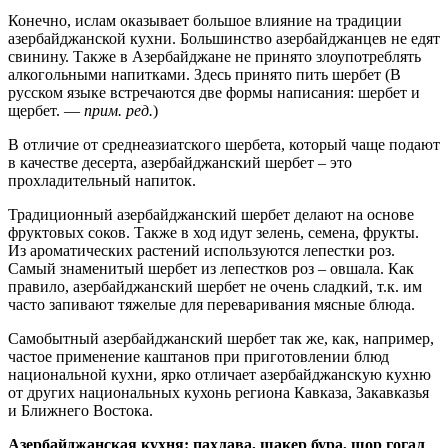
Конечно, ислам оказывает большое влияние на традиции
азербайджанской кухни. Большинство азербайджанцев не едят
свинину. Также в Азербайджане не принято злоупотреблять
алкогольными напитками. Здесь принято пить шербет (В
русском языке встречаются две формы написания: шербет и
щербет. —
прим. ред.
)
В отличие от среднеазиатского шербета, который чаще подают
в качестве десерта, азербайджанский шербет – это
прохладительный напиток.
Традиционный азербайджанский шербет делают на основе
фруктовых соков. Также в ход идут зелень, семена, фрукты.
Из ароматических растений используются лепестки роз.
Самый знаменитый шербет из лепестков роз – овшала. Как
правило, азербайджанский шербет не очень сладкий, т.к. им
часто запивают тяжелые для переваривания мясные блюда.
Самобытный азербайджанский шербет так же, как, например,
частое применение каштанов при приготовлении блюд
национальной кухни, ярко отличает азербайджанскую кухню
от других национальных кухонь региона Кавказа, Закавказья
и Ближнего Востока.
Азербайджанская кухня: пахлава, шакер бура, шор гогал