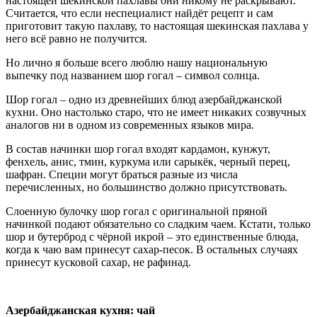
настоящей шекинской пахлавы они никому не раскрывают.
Считается, что если неспециалист найдёт рецепт и сам
приготовит такую пахлаву, то настоящая шекинская пахлава у
него всё равно не получится.
Но лично я больше всего люблю нашу национальную
выпечку под названием шор гогал – символ солнца.
Шор гогал – одно из древнейших блюд азербайджанской
кухни. Оно настолько старо, что не имеет никаких созвучных
аналогов ни в одном из современных языков мира.
В состав начинки шор гогал входят кардамон, кунжут,
фенхель, анис, тмин, куркума или сарыкёк, черный перец,
шафран. Специи могут браться разные из числа
перечисленных, но большинство должно присутствовать.
Слоенную булочку шор гогал с оригинальной пряной
начинкой подают обязательно со сладким чаем. Кстати, только
шор и бутерброд с чёрной икрой – это единственные блюда,
когда к чаю вам принесут сахар-песок. В остальных случаях
принесут кусковой сахар, не рафинад.
Азербайджанская кухня: чай