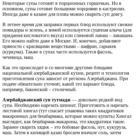
Некоторые супы готовят в порционных горшочках. Но в
основном, супы готовят большими порциями в кастрюлях.
Иногда даже в казане для плова можно сварить суп довгу.
В летнее время для заправки первых блюд используют свежие
помидоры и зелень, а зимой используется сушеная алыча (для
придания кисловатого вкуса) или сливовой лаваш – лавашана.
Его можно найти даже в Москве. И, конечно, добавляют
пряности с красящими веществами – шафран, сарыкек
(куркума). Также в супах часто используется фасоль,
чечевица, маш.
Как это происходит и со многими другими блюдами
национальной азербайджанской кухни, рецепт и технология
приготовления супа зависит от региона Азербайджана. При
подаче обязательно уточнят, какой это вариант блюда,
например, бакинский – столичный.
Азербайджанский суп тутмадж
— довольно редкий вид
супа. Необходимо нарезать шпинат. Приготовить и нарезать
листовой хингал (тут спасает упаковка таких квадратиков
макаронных для бешбармака, которые можно купить) Хингал
выглядит, как бешбармак-макароны, это квадратики такие.
Заранее сварить хядик – это бобовые фасоль, нут, кукуруза,
маш. Затем в кипящий казан бросаем вначале соль, затем