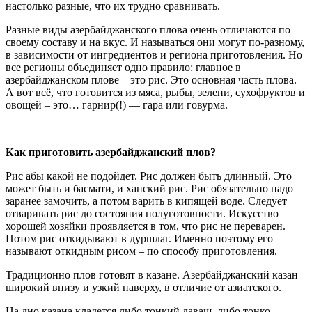
настолько разные, что их трудно сравнивать.
Разные виды азербайджанского плова очень отличаются по
своему составу и на вкус. И называться они могут по-разному,
в зависимости от ингредиентов и региона приготовления. Но
все регионы объединяет одно правило: главное в
азербайджанском плове – это рис. Это основная часть плова.
А вот всё, что готовится из мяса, рыбы, зелени, сухофруктов и
овощей – это… гарнир(!) — гара или говурма.
Как приготовить азербайджанский плов?
Рис абы какой не подойдет. Рис должен быть длинный. Это
может быть и басмати, и ханский рис. Рис обязательно надо
заранее замочить, а потом варить в кипящей воде. Следует
отваривать рис до состояния полуготовности. Искусство
хорошей хозяйки проявляется в том, что рис не переварен.
Потом рис откидывают в дуршлаг. Именно поэтому его
называют откидным рисом – по способу приготовления.
Традиционно плов готовят в казане. Азербайджанский казан
широкий внизу и узкий наверху, в отличие от азиатского.
На дно казана кладется либо тонкий лаваш, либо тонко