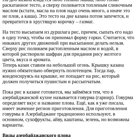
раскатанное тесто, а сверху поливается топленым сливочным
маслом (кстати, масла на плов надо очень много, а иначе это
не плов, а каша). Это тесто на дне казана потом запечется, и
превратится в хрустящую корочку – газмаг.
На тесто высыпаем из дуршлага рис, причем, сыпать его надо
в одну точку, чтобы он принимал форму горки. Считается, что
никаких других движений при высыпании делать нельзя.
Сверху рис поливаем растопленным маслом и водой, в
которой растворили шафран для придания рису желтого
цвета, вкуса и аромата.
Теперь казан ставим на небольшой огонь. Крышку казана
нужно обязательно обвернуть полотенцем. Тогда пар,
конденсируясь на крышке, не попадает на рис, который
должен получиться пушистым и рассыпчатым.
Пока рис в казане готовится, мы займёмся тем, что в
азербайджанской кухне называется говурма (гарнир). Говурма
определяет вкус и название плова. Ещё, как я уже писала,
имеет значение регион приготовления. Для приготовления
говурмы в Азербайджане традиционно используют, в
основном, сухофрукты, айву, каштаны, зелень, но возможны
варианты.
Виды азербайджанского плова