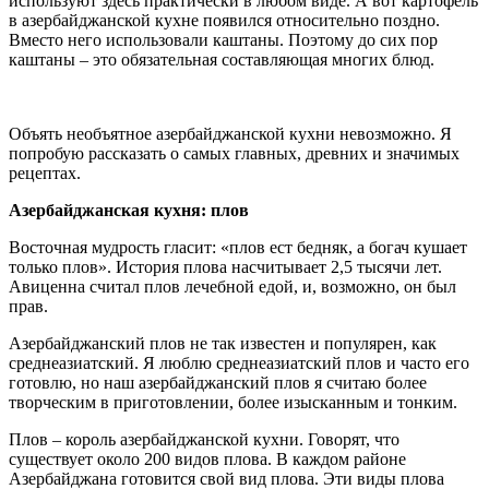
используют здесь практически в любом виде. А вот картофель
в азербайджанской кухне появился относительно поздно.
Вместо него использовали каштаны. Поэтому до сих пор
каштаны – это обязательная составляющая многих блюд.
Объять необъятное азербайджанской кухни невозможно. Я
попробую рассказать о самых главных, древних и значимых
рецептах.
Азербайджанская кухня: плов
Восточная мудрость гласит: «плов ест бедняк, а богач кушает
только плов». История плова насчитывает 2,5 тысячи лет.
Авиценна считал плов лечебной едой, и, возможно, он был
прав.
Азербайджанский плов не так известен и популярен, как
среднеазиатский. Я люблю среднеазиатский плов и часто его
готовлю, но наш азербайджанский плов я считаю более
творческим в приготовлении, более изысканным и тонким.
Плов – король азербайджанской кухни. Говорят, что
существует около 200 видов плова. В каждом районе
Азербайджана готовится свой вид плова. Эти виды плова