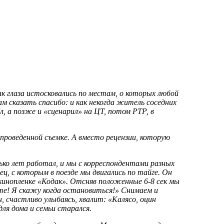
ак глаза истосковались по местам, о которых любой
м сказать спасибо: и как некогда житель соседних
л, а позже и «сценарил» на ЦТ, потом РТР, в
проведенной съемке. А вместо рецензии, которую
ько лет работал, и мы с корреспондентами разных
ец, с которым в поезде мы двигались по тайге. Он
 кинопленке «Кодак». Отсняв положенные 6-8 сек мы
те! Я скажу когда остановиться!» Снимаем и
, счастливо улыбаясь, хвалит: «Калясо, оцин
для дома и семьи старался.