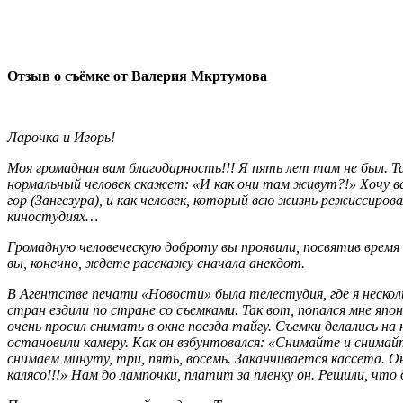
Отзыв о съёмке от Валерия Мкртумова
Ларочка и Игорь!
Моя громадная вам благодарность!!! Я пять лет там не был. Т
нормальный человек скажет: «И как они там живут?!» Хочу ва
гор (Зангезура), и как человек, который всю жизнь режиссирова
киностудиях…
Громадную человеческую доброту вы проявили, посвятив время 
вы, конечно, ждете расскажу сначала анекдот.
В Агентстве печати «Новости» была телестудия, где я нескол
стран ездили по стране со съемками. Так вот, попался мне япон
очень просил снимать в окне поезда тайгу. Съемки делались на
остановили камеру. Как он взбунтовался: «Снимайте и снимай
снимаем минуту, три, пять, восемь. Заканчивается кассета. Он
калясо!!!» Нам до лампочки, платит за пленку он. Решили, что 