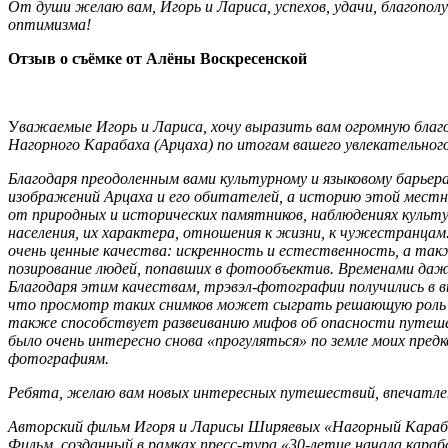
От души желаю вам, Игорь и Лариса, успехов, удачи, благополу
оптимизма!
Отзыв о съёмке от Алёны Воскресенской
У
важаемые Игорь и Лариса, хочу выразить вам огромную бла
Нагорного Карабаха (Арцаха) по итогам вашего увлекательног
Благодаря преодоленным вами культурному и языковому барьера
изображений Арцаха и его обитателей, а историю этой местно
от природных и исторических памятников, наблюдениях культ
населения, их характера, отношения к жизни, к чужестранцам
очень ценные качества: искренность и естественность, а так
позирование людей, попавших в фотообъектив. Временами даже
Благодаря этим качествам, трэвэл-фотографии получились в 
что просмотр таких снимков может сыграть решающую роль в
также способствует развеиванию мифов об опасности путешес
было очень интересно снова «прогуляться» по земле моих пред
фотографиям.
Ребята, желаю вам новых интересных путешествий, впечатлен
Авторский фильм Игоря и Ларисы Ширяевых «Нагорный Караба
Фильм, созданный в рамках пресс-тура «30-летие начала караб