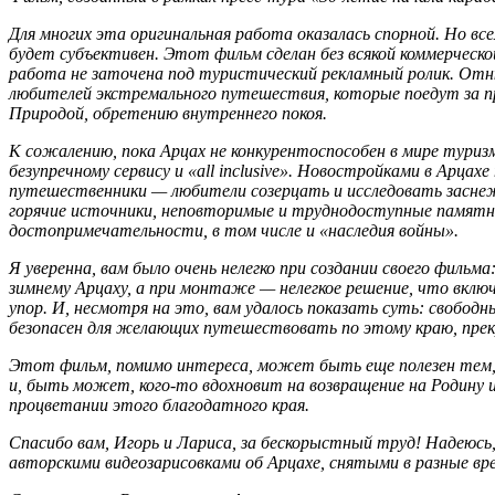
Для многих эта оригинальная работа оказалась спорной. Но всем
будет субъективен. Этот фильм сделан без всякой коммерческ
работа не заточена под туристический рекламный ролик. Отн
любителей экстремального путешествия, которые поедут за пр
Природой, обретению внутреннего покоя.
К сожалению, пока Арцах не конкурентоспособен в мире туриз
безупречному сервису и «all inclusive». Новостройками в Арцах
путешественники — любители созерцать и исследовать заснеж
горячие источники, неповторимые и труднодоступные памятн
достопримечательности, в том числе и «наследия войны».
Я уверенна, вам было очень нелегко при создании своего фильма
зимнему Арцаху, а при монтаже — нелегкое решение, что вклю
упор. И, несмотря на это, вам удалось показать суть: свобод
безопасен для желающих путешествовать по этому краю, прекр
Этот фильм, помимо интереса, может быть еще полезен тем, 
и, быть может, кого-то вдохновит на возвращение на Родину и
процветании этого благодатного края.
Спасибо вам, Игорь и Лариса, за бескорыстный труд! Надеюсь,
авторскими видеозарисовками об Арцахе, снятыми в разные вре