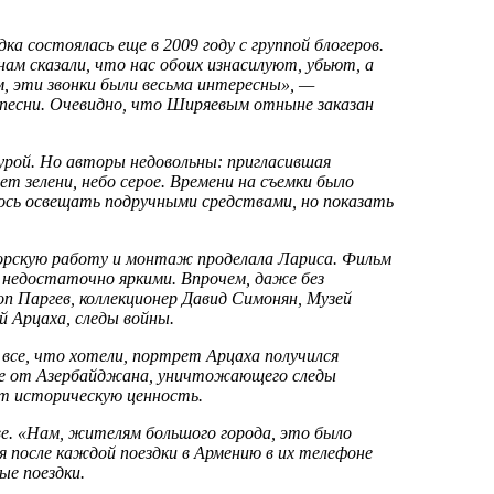
ка состоялась еще в 2009 году с группой блогеров.
нам сказали, что нас обоих изнасилуют, убьют, а
, эти звонки были весьма интересны», —
 песни. Очевидно, что Ширяевым отныне заказан
урой. Но авторы недовольны: пригласившая
ет зелени, небо серое. Времени на съемки было
лось освещать подручными средствами, но показать
орскую работу и монтаж проделала Лариса. Фильм
 недостаточно яркими. Впрочем, даже без
п Паргев, коллекционер Давид Симонян, Музей
 Арцаха, следы войны.
все, что хотели, портрет Арцаха получился
ие от Азербайджана, уничтожающего следы
ет историческую ценность.
е. «Нам, жителям большого города, это было
 после каждой поездки в Армению в их телефоне
ые поездки.