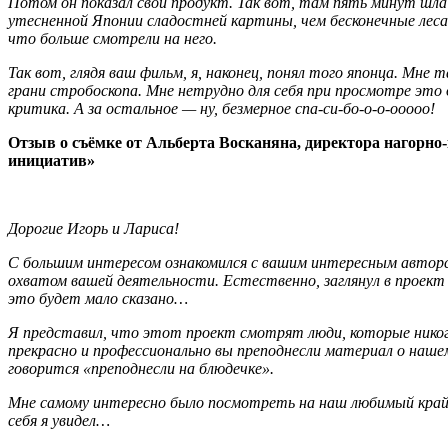
Потом он показал свой продукт. Так вот, там пять минут шла 
утесненной Японии сладостней картины, чем бесконечные леса,
что больше смотрели на него.
Так вот, глядя ваш фильм, я, наконец, понял того японца. Мне 
грани стробоскопа. Мне нетрудно для себя при просмотре это 
критика. А за остальное — ну, безмерное спа-си-бо-о-о-ооооо!
Отзыв о съёмке от Альберта Восканяна, директора нагорн
инициатив»
Дорогие Игорь и Лариса!
С большим интересом ознакомился с вашим интересным автор
охватом вашей деятельности. Естественно, заглянул в проект
это будет мало сказано…
Я представил, что этот проект смотрят люди, которые никогд
прекрасно и профессионально вы преподнесли материал о нашем
говорится «преподнесли на блюдечке».
Мне самому интересно было посмотреть на наш любимый край. 
себя я увидел…