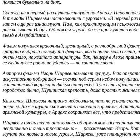
появился буквально на днях.
Супруги не в первый раз путешествуют по Арцаху. Первая поезд
В те годы Ширяевым часто звонили с угрозами. «В первый раз 
затем еще раз изнасилуют. Нам, как практикующим психологам
рассказывает Игорь. Однажды угрозы даже прозвучали в виде
въезд в Азербайджан.
Фильм получился красочный, зрелищный, с разнообразной факт
сторона выбрала почему-то февраль, когда очень мало света, н
очень мало, не хватало аппаратуры. Так, пещеру в Азохе приш
ее глубину все равно не удалось — не хватило света.
Автором фильма Игорь Ширяев называет супругу. Всю операт
искусственно подкрашен — съемки под серым небом получились
эстетической коррекции фильм интересен. Тут есть архиеписко
городского быта, Шушинская крепость, дома простых жителей
Кажется, Ширяевы напрасно недовольны, что не успели снять 
полным. Даже шушинская мечеть показана в фильме. В отлич
армянской культуры, в Арцахе сохраняют все, что представля
Ширяевы очень тепло отозвались об армянском гостеприимств
непривычно и очень трогательно» — рассказывает Игорь. Хотя
звучат все новые и новые угрозы, Ширяевы уже планируют нов