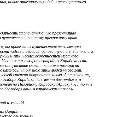
чия, новых оригинальных идей и неисчерпаемого
годарность за впечатляющую презентацию
о путешествия по этому прекрасному краю.
м, вы привезли из путешествия не коллекцию
сти «здесь и сейчас», основанную на впечатлениях
урных и этнических особенностей местного
. У ваших трэвэл-фотографий из Карабаха есть
же отсутствие скованности или намеков на
 казалось, что я знаю этих людей много лет.
высокой степени документальными. А это значит,
 выборе Карабаха, как места для отдыха, а
твия по Нагорному Карабаху (Арцаху). Лично мне
ков благодаря вашим карабахским трэвэл-
ий и эмоций!
х (Арцах) «.
ахского движения».