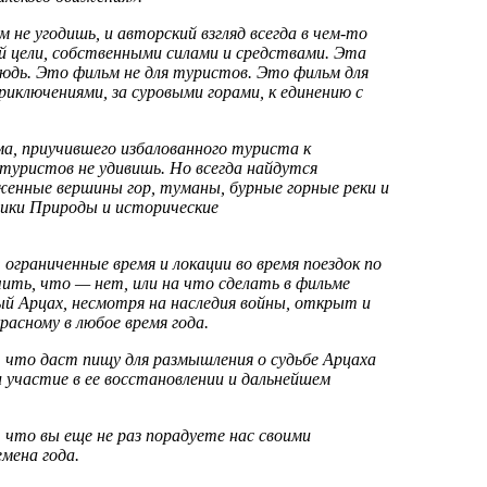
 не угодишь, и авторский взгляд всегда в чем-то
ой цели, собственными силами и средствами. Эта
юдь. Это фильм не для туристов. Это фильм для
иключениями, за суровыми горами, к единению с
ма, приучившего избалованного туриста к
е туристов не удивишь. Но всегда найдутся
енные вершины гор, туманы, бурные горные реки и
ики Природы и исторические
: ограниченные время и локации во время поездок по
чить, что — нет, или на что сделать в фильме
ный Арцах, несмотря на наследия войны, открыт и
асному в любое время года.
что даст пищу для размышления о судьбе Арцаха
 участие в ее восстановлении и дальнейшем
 что вы еще не раз порадуете нас своими
мена года.