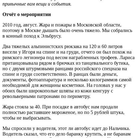
привычные вам вещи и события.
Отчёт о мероприятии
2010 год, август. Жара и пожары в Московской области,
поэтому в Москве дышать было очень тяжело. Мы собрались
в конный поход к Эльбрусу.
Два тяжелых альпинистских рюкзака на 120 и 60 литров
висели у Игоря на спине и на груди, отчего он был похож на
римского легионера под весом награбленных трофеев. Лариса
пританцовывала рядом в брючках из танцевального бутика,
но с двумя штурмовыми ранцами российского спецназа на
спине и груди соответственно. В ранцах были деньги,
документы, фотоаппаратура и несколько килограммов самой
необходимой для женщины косметики. На головах у нас у
обоих были широкополые шляпы из кожи кенгуру с
револьверными патронами по периметру.
Жара стояла за 40. При посадке в автобус нам продали
полностью растаявшее мороженое, но по 5 рублей штука,
чтобы не выбрасывать.
Мы спросили у водителя, этот ли автобус идет до Нальчика.
Водитель сказал, что его дело баранку крутить, а не баранам