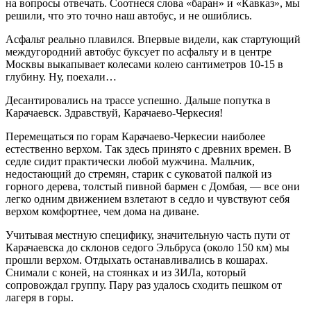
на вопросы отвечать. Соотнеся слова «баран» и «Кавказ», мы
решили, что это точно наш автобус, и не ошиблись.
Асфальт реально плавился. Впервые видели, как стартующий
междугородний автобус буксует по асфальту и в центре
Москвы выкапывает колесами колею сантиметров 10-15 в
глубину. Ну, поехали…
Десантировались на трассе успешно. Дальше попутка в
Карачаевск. Здравствуй, Карачаево-Черкесия!
Перемещаться по горам Карачаево-Черкесии наиболее
естественно верхом. Так здесь принято с древних времен. В
седле сидит практически любой мужчина. Мальчик,
недостающий до стремян, старик с суковатой палкой из
горного дерева, толстый пивной бармен с Домбая, — все они
легко одним движением взлетают в седло и чувствуют себя
верхом комфортнее, чем дома на диване.
Учитывая местную специфику, значительную часть пути от
Карачаевска до склонов седого Эльбруса (около 150 км) мы
прошли верхом. Отдыхать останавливались в кошарах.
Снимали с коней, на стоянках и из ЗИЛа, который
сопровождал группу. Пару раз удалось сходить пешком от
лагеря в горы.