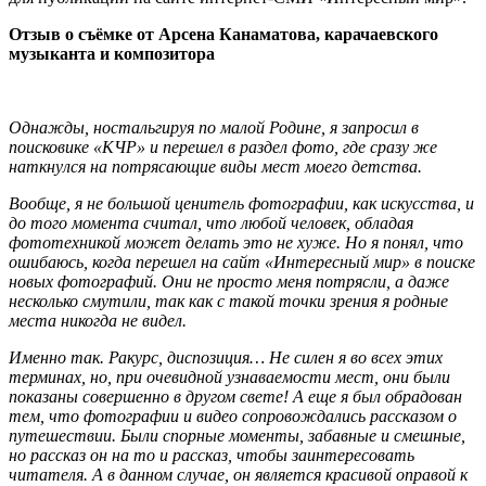
Отзыв о съёмке от Арсена Канаматова, карачаевского
музыканта и композитора
Однажды, ностальгируя по малой Родине, я запросил в
поисковике «КЧР» и перешел в раздел фото, где сразу же
наткнулся на потрясающие виды мест моего детства.
Вообще, я не большой ценитель фотографии, как искусства, и
до того момента считал, что любой человек, обладая
фототехникой может делать это не хуже. Но я понял, что
ошибаюсь, когда перешел на сайт «Интересный мир» в поиске
новых фотографий. Они не просто меня потрясли, а даже
несколько смутили, так как с такой точки зрения я родные
места никогда не видел.
Именно так. Ракурс, диспозиция… Не силен я во всех этих
терминах, но, при очевидной узнаваемости мест, они были
показаны совершенно в другом свете! А еще я был обрадован
тем, что фотографии и видео сопровождались рассказом о
путешествии. Были спорные моменты, забавные и смешные,
но рассказ он на то и рассказ, чтобы заинтересовать
читателя. А в данном случае, он является красивой оправой к