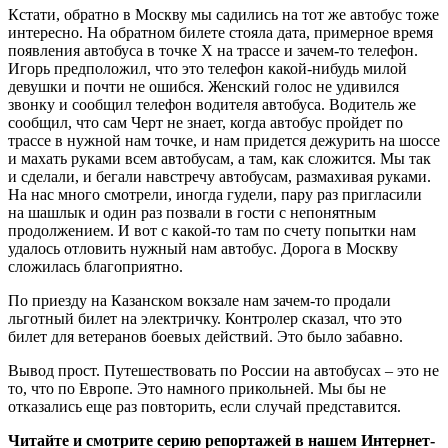
Кстати, обратно в Москву мы садились на тот же автобус тоже
интересно. На обратном билете стояла дата, примерное время
появления автобуса в точке Х на трассе и зачем-то телефон.
Игорь предположил, что это телефон какой-нибудь милой
девушки и почти не ошибся. Женский голос не удивился
звонку и сообщил телефон водителя автобуса. Водитель же
сообщил, что сам Черт не знает, когда автобус пройдет по
трассе в нужной нам точке, и нам придется дежурить на шоссе
и махать руками всем автобусам, а там, как сложится. Мы так
и сделали, и бегали навстречу автобусам, размахивая руками.
На нас много смотрели, иногда гудели, пару раз пригласили
на шашлык и один раз позвали в гости с непонятным
продолжением. И вот с какой-то там по счету попытки нам
удалось отловить нужный нам автобус. Дорога в Москву
сложилась благоприятно.
По приезду на Казанском вокзале нам зачем-то продали
льготный билет на электричку. Контролер сказал, что это
билет для ветеранов боевых действий. Это было забавно.
Вывод прост. Путешествовать по России на автобусах – это не
то, что по Европе. Это намного прикольней. Мы бы не
отказались еще раз повторить, если случай представится.
Читайте и смотрите серию репортажей в нашем Интернет-