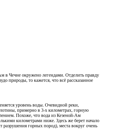
Ам в Чечне окружено легендами. Отделить правду
удо природы, то кажется, что всё рассказанное
меняется уровень воды. Очевидной реки,
лотины, примерно в 3-х километрах, горную
ением. Похоже, что вода из Кезеной-Ам
олькими километрами ниже. Здесь же берет начало
т разрушения горных пород), места вокруг очень