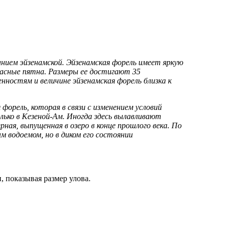
ванием эйзенамской. Эйзенамская форель имеет яркую
расные пятна. Размеры ее достигают 35
нностям и величине эйзенамская форель близка к
 форель, которая в связи с изменением условий
ько в Кезеной-Ам. Иногда здесь вылавливают
рная, выпущенная в озеро в конце прошлого века. По
м водоемом, но в диком его состоянии
 показывая размер улова.