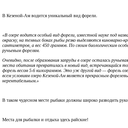
В Кезеной-Ам водится уникальный вид форели.
«В озере водится особый вид форели, известной науке под наз
окраску, на темных боках рыбы резко выделяются киноварно-к
сантиметров, а вес 450 граммов. По своим биологическим особе
ручьевым форелям.
Очевидно, после образования запруды в озере осталась ручьевая
места обитания превратилась в новый вид, встречающийся тол
форель весом 5-6 килограммов. Это уж другой вид — форель озе
всем условиям озеро Кезеной-Ам является прекрасным форелевы
нерентабельным.»
В таком чудесном месте рыбаки должны широко разводить руки,
Места для рыбалки и отдыха здесь райские!