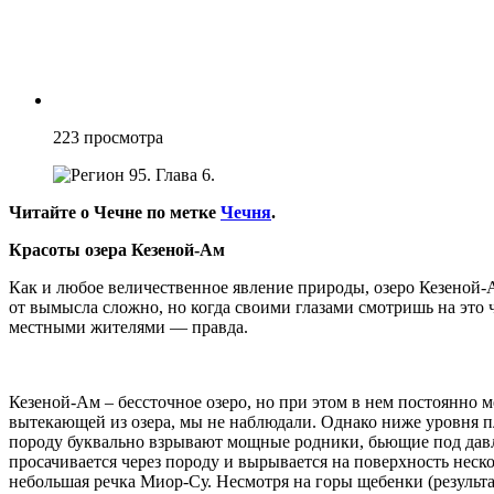
223
просмотра
Читайте о Чечне по метке
Чечня
.
Красоты озера Кезеной-Ам
Как и любое величественное явление природы, озеро Кезеной-
от вымысла сложно, но когда своими глазами смотришь на это ч
местными жителями — правда.
Кезеной-Ам – бессточное озеро, но при этом в нем постоянно 
вытекающей из озера, мы не наблюдали. Однако ниже уровня п
породу буквально взрывают мощные родники, бьющие под давл
просачивается через породу и вырывается на поверхность неск
небольшая речка Миор-Су. Несмотря на горы щебенки (результа