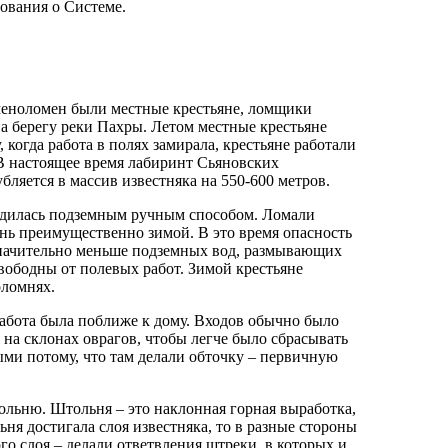
ования о Системе.
меноломен были местные крестьяне, ломщики
на берегу реки Пахры. Летом местные крестьяне
 когда работа в полях замирала, крестьяне работали
В настоящее время лабиринт Сьяновских
бляется в массив известняка на 550-600 метров.
одилась подземным ручным способом. Ломали
нь преимущественно зимой. В это время опасность
значительно меньше подземных вод, размывающих
вободны от полевых работ. Зимой крестьяне
оломнях.
работа была поближе к дому. Входов обычно было
ь на склонах оврагов, чтобы легче было сбрасывать
ми потому, что там делали обточку – первичную
льню. Штольня – это наклонная горная выработка,
я достигала слоя известняка, то в разные стороны
го слоя – делали ответвления штреки, в которых и