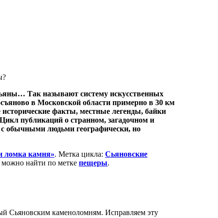
Сьяны… Так называют систему искусственных
съяново в Московской области примерно в 30 км
исторические факты, местные легенды, байки
Цикл публикаций о странном, загадочном и
 с обычными людьми географически, но
и ломка камня»
. Метка цикла:
Сьяновские
 можно найти по метке
пещеры
.
ый Сьяновским каменоломням. Исправляем эту