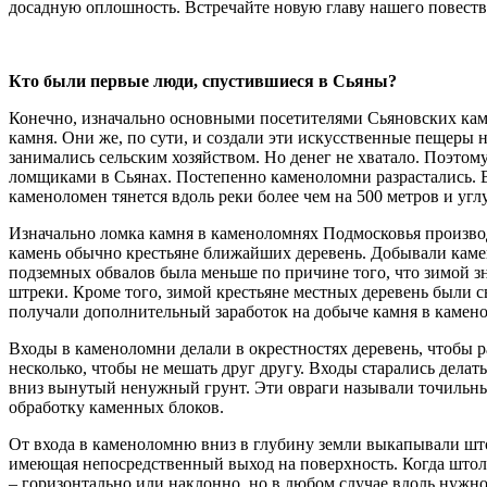
досадную оплошность. Встречайте новую главу нашего повеств
Кто были первые люди, спустившиеся в Сьяны?
Конечно, изначально основными посетителями Сьяновских ка
камня. Они же, по сути, и создали эти искусственные пещеры 
занимались сельским хозяйством. Но денег не хватало. Поэтому,
ломщиками в Сьянах. Постепенно каменоломни разрастались. 
каменоломен тянется вдоль реки более чем на 500 метров и углу
Изначально ломка камня в каменоломнях Подмосковья произв
камень обычно крестьяне ближайших деревень. Добывали каме
подземных обвалов была меньше по причине того, что зимой 
штреки. Кроме того, зимой крестьяне местных деревень были с
получали дополнительный заработок на добыче камня в камен
Входы в каменоломни делали в окрестностях деревень, чтобы 
несколько, чтобы не мешать друг другу. Входы старались делат
вниз вынутый ненужный грунт. Эти овраги называли точильны
обработку каменных блоков.
От входа в каменоломню вниз в глубину земли выкапывали што
имеющая непосредственный выход на поверхность. Когда штольн
– горизонтально или наклонно, но в любом случае вдоль нужно