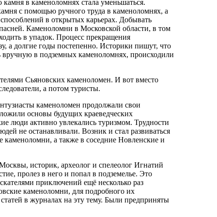
 камня в каменоломнях стала уменьшаться.
камня с помощью ручного труда в каменоломнях, а
способлений в открытых карьерах. Добывать
пасней. Каменоломни в Московской области, в том
ходить в упадок. Процесс прекращения
зу, а долгие годы постепенно. Историки пишут, что
ь вручную в подземных каменоломнях, происходили
телями Сьяновских каменоломен. И вот вместо
следователи, а потом туристы.
 энтузиасты каменоломен продолжали свои
аложили основы будущих краеведческих
кие люди активно увлекались туризмом. Трудности
юдей не останавливали. Возник и стал развиваться
е каменоломни, а также в соседние Новленские и
 Москвы, историк, археолог и спелеолог Игнатий
ие, пролез в него и попал в подземелье. Это
искателями приключений ещё несколько раз
новские каменоломни, для подробного их
 статей в журналах на эту тему. Были предприняты