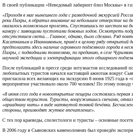
В своей публикации «Неведомый лабиринт близ Москвы» в газ
«Проходя в мае нынешнего года с разведочной экскурсией Росс
реки Пахры, я обратил внимание на небольшое отверстие на дн
оказалось возможным пролезть. Спустившись по шестам на дно
камеру с зияющими пустотами боковых ходов. Осмотреть под
отсутствием света… Главное, однако, было сделано. Ряд повт
Касаткиным и Иванниковым, привёл к целому ряду открытий д
предполагать здесь наличие огромного подземного города в нес
Пахры, с подводными тоннелями, по преданию, в селе Чурилков
научной экспедиции и электрификации этого обширного подзем
После публикаций в прессе среди энтузиастов исследований п
любопытных туристов начался настоящий ажиотаж вокруг Сьян
пригласила всех желающих на экскурсию 8 июня 1925 года в 
мероприятии участвовало около 700 человек! По этому поводу
«8 июня сего года в новооткрытые пещеры состоялась первая э
обществом туристов. Туристы, вооружившись свечами, отважн
«ариаднину нить» в виде натянутой тонкой бечёвки. Бесчислен
стороны, производят жуткое впечатление».
С тех пор краеведы, спелестологи и туристы – основные посет
В 2006 году в Сьяновских каменоломнях был проведён экспери