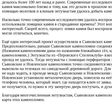
делалось более 100 лет назад и ранее. Современные исследова
камня максимально близко к тому, как это делали в прошлом 
помощью молотков и клиньев энтузиастам удалось добыть каме
Насколько точно современным исследователям удалось воспрои
использовали ломщики камня в стародавние времена? Этот воп
интересный. Скорей всего, процесс ломки камня был воспроиз
могли отличаться, конечно.
Ещё один интересный проект осуществляли в Сьяновских камено
Предположительно, раньше Сьяновские каменоломни соединял
(Названия каменоломням даны по названиям ближайших сёл, к
каменоломнях.) Энтузиасты из «Перовского Спелеоклуба» взяли
проход не удалось. Тогда энтузиасты с помощью перфораторов з
Сьяновские и Новленские каменоломни точно соединяются меж
вывозили на тележках по самодельной деревянной дороге. Для 
не надо ходить, в проходе между Сьяновскими и Новленскими
Новленские установили металлическую дверь, повесили на неё
телефона человека, который знает, где находится ключ от замк
не получается, то нужно в эту запертую дверь постучать, и дух
Благодаря многочисленным энтузиастам, Сьяновские каменоло
карта этих каменоломен.