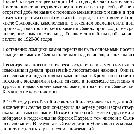
После Октябрьской революции 1917 года добыча строительного
Постепенно стали отдавать предпочтение не закрытой добыче 
открытой добыче камня с помощью механических машин и при
камень открытым способом стало быстрей, эффективней и безо
числе Сьяновские каменоломни, с течением времени стали при
производства строительного камня в Сьянах происходил не сра
последние ломки камня, когда белокаменные блоки добывалис
вплоть до 1920-30 годов.
Постепенно ломщики камня перестали быть основными посети
ломщиков камня в Сьяны стали лазить другие люди: сначала ис
Несмотря на снижение интереса государства к каменоломням,
изыскания и делали чрезвычайно любопытные находки. Они з
исследований подмосковных каменоломен. Кроме того, советс
походов с рюкзаками и риски спусков в подземелье советских л
туризм в подмосковные каменоломни, в том числе в Сьяновски
Камкинские каменоломни.
В 1925 году российский и советский исследователь подземной
Яковлевич Стеллецкий обнаружил на берегу реки Пахры отверст
оказались каменоломни. Позже Стеллецкий вместе с другими 
забирался в подземелья на берегах Пахры, в том числе и в Сья
исследования. В результате Стеллецкий опубликовал несколько
попытки сделать карты и схемы подземелий.