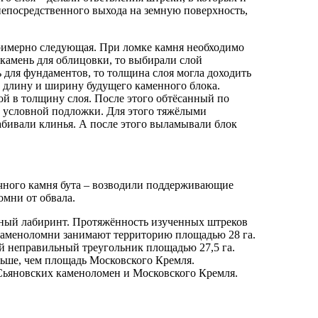
непосредственного выхода на земную поверхность,
римерно следующая. При ломке камня необходимо
 камень для облицовки, то выбирали слой
 для фундаментов, то толщина слоя могла доходить
и длину и ширину будущего каменного блока.
ой в толщину слоя. После этого обтёсанный по
т условной подложки. Для этого тяжёлыми
абивали клинья. А после этого выламывали блок
очного камня бута – возводили поддерживающие
омни от обвала.
ный лабиринт. Протяжённость изученных штреков
 каменоломни занимают территорию площадью 28 га.
й неправильный треугольник площадью 27,5 га.
льше, чем площадь Московского Кремля.
Сьяновских каменоломен и Московского Кремля.