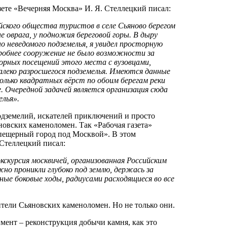
ете «Вечерняя Москва» И. Я. Стеллецкий писал:
ийского общества туристов в селе Сьяново берегом
е оврага, у подножия береговой горы. В дыру
 неведомого подземелья, я увидел просторную
робнее сооружение не было возможности за
орных посещений этого места с вузовцами,
алеко разросшегося подземелья. Имеются данные
колько квадратных вёрст по обоим берегам реки
е. Очередной задачей является организация сюда
елья».
одземелий, искателей приключений и просто
овских каменоломен. Так «Рабочая газета»
«пещерный город под Москвой». В этом
 Стеллецкий писал:
кскурсия москвичей, организованная Российским
о проникли глубоко под землю, держась за
ные боковые ходы, радиусами расходящиеся во все
ители Сьяновских каменоломен. Но не только они.
мент – реконструкция добычи камня, как это