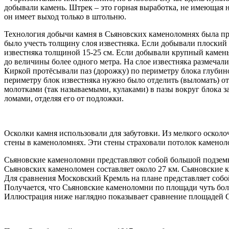
добывали камень. Штрек – это горная выработка, не имеющая 
он имеет выход только в штольню.
Технология добычи камня в Сьяновских каменоломнях была п
было учесть толщину слоя известняка. Если добывали плоский
известняка толщиной 15-25 см. Если добывали крупный камень
до величины более одного метра. На слое известняка размечал
Киркой протёсывали паз (дорожку) по периметру блока глубин
периметру блок известняка нужно было отделить (выломать) о
молотками (так называемыми, кулаками) в пазы вокруг блока з
ломами, отделяя его от подложки.
Осколки камня использовали для забутовки. Из мелкого оскол
стены в каменоломнях. Эти стены страховали потолок каменол
Сьяновские каменоломни представляют собой большой подзем
Сьяновских каменоломен составляет около 27 км. Сьяновские
Для сравнения Московский Кремль на плане представляет собо
Получается, что Сьяновские каменоломни по площади чуть бо
Иллюстрация ниже наглядно показывает сравнение площадей 