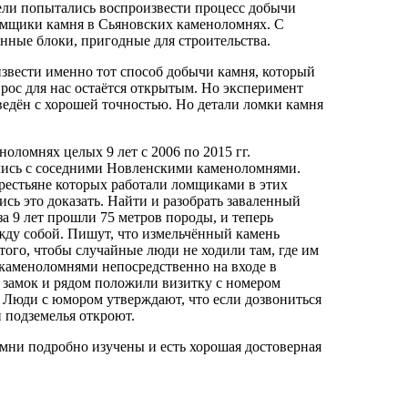
тели попытались воспроизвести процесс добычи
ломщики камня в Сьяновских каменоломнях. С
нные блоки, пригодные для строительства.
звести именно тот способ добычи камня, который
рос для нас остаётся открытым. Но эксперимент
ведён с хорошей точностью. Но детали ломки камня
ломнях целых 9 лет с 2006 по 2015 гг.
ись с соседними Новленскими каменоломнями.
рестьяне которых работали ломщиками в этих
сь это доказать. Найти и разобрать заваленный
а 9 лет прошли 75 метров породы, и теперь
ду собой. Пишут, что измельчённый камень
того, чтобы случайные люди не ходили там, где им
 каменоломнями непосредственно на входе в
 замок и рядом положили визитку с номером
а. Люди с юмором утверждают, что если дозвониться
и подземелья откроют.
мни подробно изучены и есть хорошая достоверная