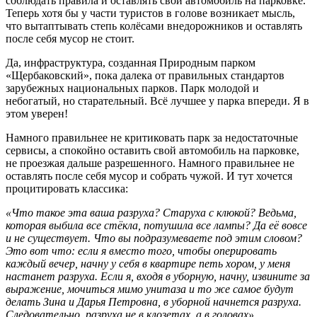
соблюдать правила и оставлять свой автомобиль на парковке.
Теперь хотя бы у части туристов в голове возникает мысль,
что вытаптывать степь колёсами внедорожников и оставлять
после себя мусор не стоит.
Да, инфраструктура, созданная Природным парком
«Щербаковский», пока далека от правильных стандартов
зарубежных национальных парков. Парк молодой и
небогатый, но старательный. Всё лучшее у парка впереди. Я в
этом уверен!
Намного правильнее не критиковать парк за недостаточные
сервисы, а спокойно оставить свой автомобиль на парковке,
не проезжая дальше разрешенного. Намного правильнее не
оставлять после себя мусор и собрать чужой. И тут хочется
процитировать классика:
«Что такое эта ваша разруха? Старуха с клюкой? Ведьма,
которая выбила все стёкла, потушила все лампы? Да её вовсе
и не существует. Что вы подразумеваете под этим словом?
Это вот что: если я вместо того, чтобы оперировать
каждый вечер, начну у себя в квартире петь хором, у меня
настанет разруха. Если я, входя в уборную, начну, извините за
выражение, мочиться мимо унитаза и то же самое будут
делать Зина и Дарья Петровна, в уборной начнется разруха.
Следовательно, разруха не в клозетах, а в головах».