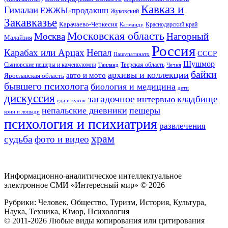
Кавказ и
Гималаи
ЕЖЖЫ-продакшн
Жуковский
Закавказье
Карачаево-Черкесия
Катманду
Краснодарский край
Московская область
Москва
Нагорный
Малайзия
Россия
Карабах или Арцах
Непал
СССР
Пашупатинатх
Шушмор
Сьяновские пещеры и каменоломни
Тверская область
Таиланд
Чечня
байки
архивы и коллекции
авто и мото
Ярославская область
бывшего психолога
биология и медицина
дети
дискуссия
загадочное
кладбище
интервью
еда и кухня
непальские дневники
пещеры
кони и лошади
психология и психиатрия
развлечения
храм
судьба
фото и видео
Информационно-аналитическое интеллектуальное
электронное СМИ «Интересный мир» ©
2026
Рубрики: Человек, Общество, Туризм, История, Культура,
Наука, Техника, Юмор, Психология
© 2011-2026 Любые виды копирования или цитирования