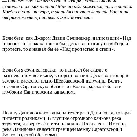
— Отчего люди не летают! Я говорю, отчего люди не
летают так, как птицы? Мне иногда кажется, что я птица.
Когда стоишь на горе, так тебя и тянет лететь. Вот так
бы разбежалась, подняла руки и полетела.
Если бы я, как Джером Дэвид Сэлинджер, написавший «Над
пропастью во ржи», писал бы здесь свою книгу о свободе и
протесте, то я назвал бы её «Над пропастью в степи».
Если бы я сочинял сказки, то написал бы сказку о
разгневанном великане, который вонзил здесь свой топор в
землю и расколол плато Щербаковской излучины Волги,
отделив Саратовскую область от Волгоградской области
глубоким Даниловским каньоном.
По дну Даниловского каньона течёт река Даниловка, которая
питается родниками. В глубине огромного каньона река
теряется, и сверху её почти не видно. Но она есть. Именно
река Даниловка является границей между Саратовской и
Волгоградской областями.