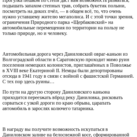
Прогулка пешком по степи даст вам возможность размяться,
подышать запахом степных трав, собрать букетик полыни,
посмотреть на диких пчёл, — в общем всё, то, что очень
нужно уставшему жителю мегаполиса. И с этой точки зрения,
ограничения Природного парка «Щербаковский» на
автомобильные перемещения по территории на пользу не
только природе, но и человеку.
Автомобильная дорога через Даниловский овраг-каньон из
Волгоградской области в Саратовскую проходит мимо руин
поселения немецких колонистов, приглашённых в Поволжье
в XVIII веке Екатериной II. Немцы были депортированы
отсюда в 1941 году в связи с войной с фашистской Германией.
С тех пор здесь руины…
По пути на другую сторону Даниловского каньона
приходится переезжать вброд реку Даниловка, рисковать
сорваться с узкой дороги по краю обрыва, царапать
автомобиль в зарослях колючего татарника.
В награду вы получите возможность искупаться в
Даниловском заливе на белоснежной косе, сформированной