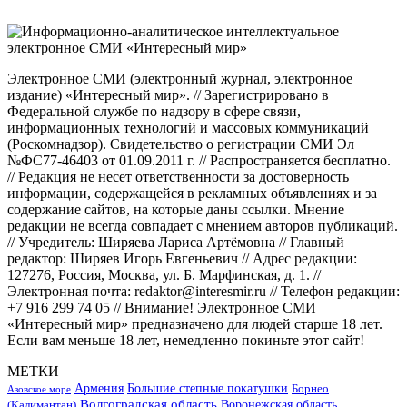
Электронное СМИ (электронный журнал, электронное
издание) «Интересный мир». // Зарегистрировано в
Федеральной службе по надзору в сфере связи,
информационных технологий и массовых коммуникаций
(Роскомнадзор). Свидетельство о регистрации СМИ Эл
№ФС77-46403 от 01.09.2011 г. // Распространяется бесплатно.
// Редакция не несет ответственности за достоверность
информации, содержащейся в рекламных объявлениях и за
содержание сайтов, на которые даны ссылки. Мнение
редакции не всегда совпадает с мнением авторов публикаций.
// Учредитель: Ширяева Лариса Артёмовна // Главный
редактор: Ширяев Игорь Евгеньевич // Адрес редакции:
127276, Россия, Москва, ул. Б. Марфинская, д. 1. //
Электронная почта: redaktor@interesmir.ru // Телефон редакции:
+7 916 299 74 05 // Внимание! Электронное СМИ
«Интересный мир» предназначено для людей старше 18 лет.
Если вам меньше 18 лет, немедленно покиньте этот сайт!
МЕТКИ
Большие степные покатушки
Армения
Борнео
Азовское море
Волгоградская область
Воронежская область
(Калимантан)