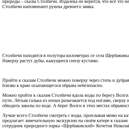
природы – скалы Столбичи. Издалека не верится, что всё это н
Столбичи напоминают руины древнего замка.
Столбичи находятся в полутора километрах от села Щербаковка 
Наверху растут дубы, кажущиеся снизу кустами.
Пройти к скалам Столбичи можно поверху через степь и дубрав
близко к краю осыпающегося обрыва небезопасно.
Можно пройти к скалам Столбичи вдоль воды по берегу Волги.
пути. Лёгкая галька из опоки разъезжается под ногами, сверху
обходить завалы по воде. А берег Волги в этих местах обрывист
Лучше всего Столбичи смотреть с воды, проплывая мимо на к
предлагает замечательную экскурсию на своём катере к скалам
сотрудник природного парка «Щербаковский» Кочетов Николай 