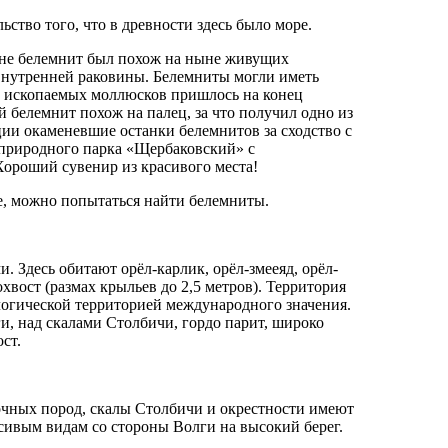
ство того, что в древности здесь было море.
не белемнит был похож на ныне живущих
 внутренней раковины. Белемниты могли иметь
ы ископаемых моллюсков пришлось на конец
й белемнит похож на палец, за что получил одно из
ции окаменевшие останки белемнитов за сходство с
 природного парка «Щербаковский» с
Хороший сувенир из красивого места!
е, можно попытаться найти белемниты.
Здесь обитают орёл-карлик, орёл-змееяд, орёл-
хвост (размах крыльев до 2,5 метров). Территория
огической территорией международного значения.
ги, над скалами Столбичи, гордо парит, широко
ст.
дочных пород, скалы Столбичи и окрестности имеют
асивым видам со стороны Волги на высокий берег.