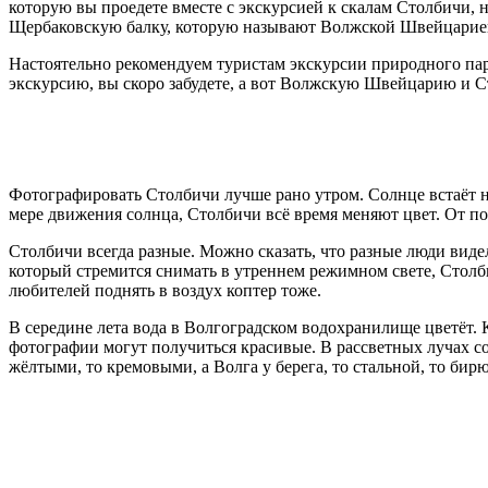
которую вы проедете вместе с экскурсией к скалам Столбичи, 
Щербаковскую балку, которую называют Волжской Швейцарие
Настоятельно рекомендуем туристам экскурсии природного па
экскурсию, вы скоро забудете, а вот Волжскую Швейцарию и Ст
Фотографировать Столбичи лучше рано утром. Солнце встаёт н
мере движения солнца, Столбичи всё время меняют цвет. От по
Столбичи всегда разные. Можно сказать, что разные люди вид
который стремится снимать в утреннем режимном свете, Столби
любителей поднять в воздух коптер тоже.
В середине лета вода в Волгоградском водохранилище цветёт. К
фотографии могут получиться красивые. В рассветных лучах со
жёлтыми, то кремовыми, а Волга у берега, то стальной, то бир