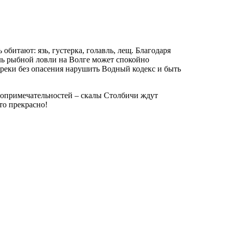
битают: язь, густерка, голавль, лещ. Благодаря
ь рыбной ловли на Волге может спокойно
 реки без опасения нарушить Водный кодекс и быть
топримечательностей – скалы Столбичи ждут
то прекрасно!