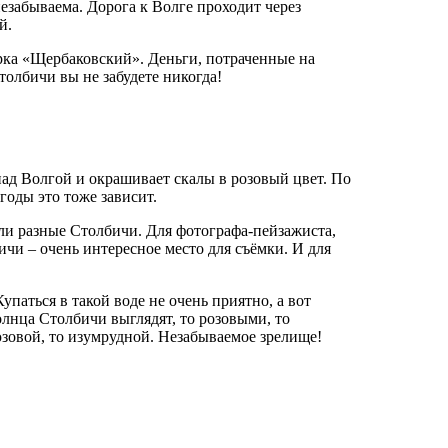
незабываема. Дорога к Волге проходит через
й.
рка «Щербаковский». Деньги, потраченные на
олбичи вы не забудете никогда!
ад Волгой и окрашивает скалы в розовый цвет. По
годы это тоже зависит.
ели разные Столбичи. Для фотографа-пейзажиста,
чи – очень интересное место для съёмки. И для
упаться в такой воде не очень приятно, а вот
лнца Столбичи выглядят, то розовыми, то
юзовой, то изумрудной. Незабываемое зрелище!