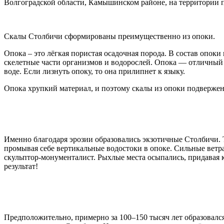
Волгоградской области, Камышинском районе, на территории 
Скалы Столбичи сформированы преимущественно из опоки.
Опока – это лёгкая пористая осадочная порода. В состав опоки
скелетные части организмов и водорослей. Опока — отличный а
воде. Если лизнуть опоку, то она прилипнет к языку.
Опока хрупкий материал, и поэтому скалы из опоки подвержен
Именно благодаря эрозии образовались экзотичные Столбичи. Т
промывая себе вертикальные водостоки в опоке. Сильные вет
скульптор-монументалист. Рыхлые места осыпались, придавая 
результат!
Предположительно, примерно за 100–150 тысяч лет образовалс