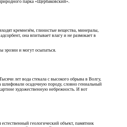
природного парка «Щербаковский».
 входят кремнезём, глинистые вещества, минералы,
дсорбент, она впитывает влагу и не размокает в
ы эрозии и могут осыпаться.
ысячи лет вода стекала с высокого обрыва в Волгу,
ра шлифовали осадочную породу, словно гениальный
картине художественную небрежность. И вот
я естественный геологический объект, памятник