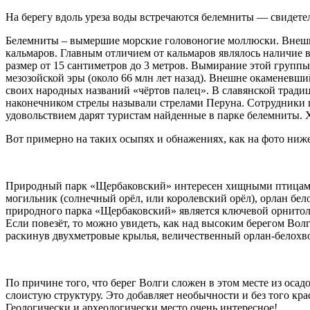
На берегу вдоль уреза воды встречаются белемниты — свидетель
Белемниты – вымершие морские головоногие моллюски. Внеш
кальмаров. Главным отличием от кальмаров являлось наличие
размер от 15 сантиметров до 3 метров. Вымирание этой групп
мезозойской эры (около 66 млн лет назад). Внешне окаменевши
своих народных названий «чёртов палец». В славянской тради
наконечником стрелы называли стрелами Перуна. Сотрудники
удовольствием дарят туристам найденные в парке белемниты. 
Вот примерно на таких осыпях и обнажениях, как на фото ниж
Природный парк «Щербаковский» интересен хищными птицами. 
могильник (солнечный орёл, или королевский орёл), орлан бело
природного парка «Щербаковский» является ключевой орнитол
Если повезёт, то можно увидеть, как над высоким берегом Вол
раскинув двухметровые крылья, величественный орлан-белохво
По причине того, что берег Волги сложен в этом месте из оса
слоистую структуру. Это добавляет необычности и без того кр
Геологически и археологически место очень интересное!