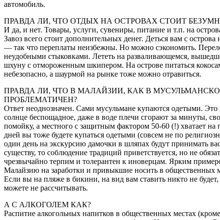
автомобиль.
ПРАВДА ЛИ, ЧТО ОТДЫХ НА ОСТРОВАХ СТОИТ БЕЗУМ
И да, и нет. Товары, услуги, сувениры, питание и т.п. на остро
Завоз всего стоит дополнительных денег. Деться вам с острова 
— так что переплаты неизбежны. Но можно сэкономить. Переле
неудобными стыковками. Лететь на разваливающемся, вышедше
шхуну с отмороженным шкипером. На острове питаться кокосам
небезопасно, а шаурмой на рынке тоже можно отравиться.
ПРАВДА ЛИ, ЧТО В МАЛАЙЗИИ, КАК В МУСУЛЬМАНСК
ПРОБЛЕМАТИЧЕН?
Ответ неоднозначен. Сами мусульмане купаются одетыми. Это 
солнце беспощадное, даже в воде плечи сгорают за минуты, св
помойку, а местного с защитным фактором 50-60 (!) хватает на 
дней вы тоже будете купаться одетыми (совсем не по религио
один день на экскурсию дамочки в шляпах будут принимать вас
существу, то соблюдение традиций приветствуется, но не обяз
чрезвычайно терпим и толерантен к иноверцам. Ярким пример
Малайзию на заработки и привыкшие носить в общественных ме
Если вы на пляже в бикини, на вид вам ставить никто не буде
можете не рассчитывать.
А С АЛКОГОЛЕМ КАК?
Распитие алкогольных напитков в общественных местах (кроме 