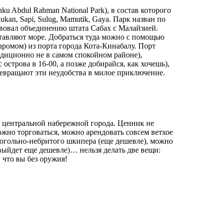
u Abdul Rahman National Park), в состав которого
an, Sapi, Sulug, Mamutik, Gaya. Парк назван по
вовал объединению штата Сабах с Малайзией.
оставляют море. Добраться туда можно с помощью
аромом) из порта города Кота-Кинабалу. Порт
адиционно не в самом спокойном районе),
острова в 16-00, а позже добирайся, как хочешь),
евращают эти неудобства в милое приключение.
с центральной набережной города. Ценник не
жно торговаться, можно арендовать совсем ветхое
когольно-небритого шкипера (еще дешевле), можно
(выйдет еще дешевле)… нельзя делать две вещи:
 что вы без оружия!