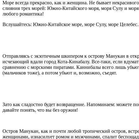
Море всегда прекрасно, как и женщина. Не бывает некрасивого
слияния трех морей: Южно-Китайского моря, моря Сулу и моря 
любого романтика!
Вслушайтесь: Южно-Китайское море, море Сулу, море Целебе
Отправляясь с экзотичным шкипером к острову Манукан в отк
исчезающий вдали город Кота-Кинабалу. Все-таки, если вдумат
сравнению с морскими пиратами. Каннибалы всего лишь убьют 
(мальчиков тоже), а потом убьют и, возможно, съедят.
Зато как сладостно будет возвращение. Напоминаем: можете по
давайте понять, что вы без оружия!
Остров Манукан, как и почти любой тропический остров, встр
женщинами, изнасилует ромом и мужчинами, спалит беспощадн