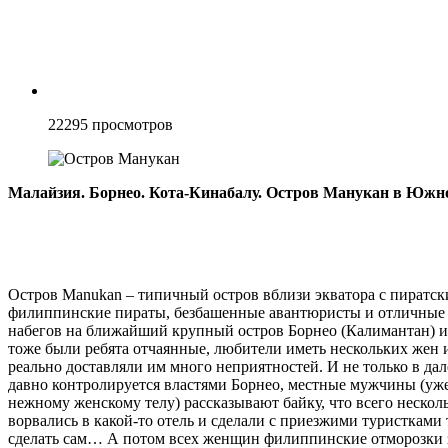
22295
просмотров
Малайзия. Борнео. Кота-Кинабалу. Остров Манукан в Южн
Остров Manukan – типичный остров вблизи экватора с пират
филиппинские пираты, безбашенные авантюристы и отличные м
набегов на ближайший крупный остров Борнео (Калимантан) и 
тоже были ребята отчаянные, любители иметь нескольких жен 
реально доставляли им много неприятностей. И не только в да
давно контролируется властями Борнео, местные мужчины (уж
нежному женскому телу) рассказывают байку, что всего нескол
ворвались в какой-то отель и сделали с приезжими туристками
сделать сам… А потом всех женщин филиппинские отморозки з