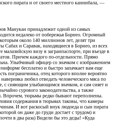
ского пирата и от своего местного каннибала, —
тров Манукан принадлежит одной из самых
одится недалеко от побережья Борнео. Огромный
которым около 140 миллионов лет, делят три
ы Сабах и Саравак, находящиеся в Борнео, из всех
е малазийскую визу в загранпаспорте, при въезде в
татов. Причем каждого по-отдельности. Прямо
ельна. Улыбчивый офицер со значком с изображением
 униформе бесплатно и быстро запачкает вам еще
сть пограничника, отец которого вполне вероятно
наверняка любил отведать человеческого мяса по
е, с сияющим улыбающимся значком, и сам сияет и
звычайно сурового законодательства, а также
. Впрочем, тюрьмы редко бывают переполнены.
словия содержания в тюрьмах таковы, что камеры
чинам. И вот раскосый внук людоеда и сын пирата
оторой он даже до груди достает с трудом) и
очти в два раза) Видели бы это деды! «Куда