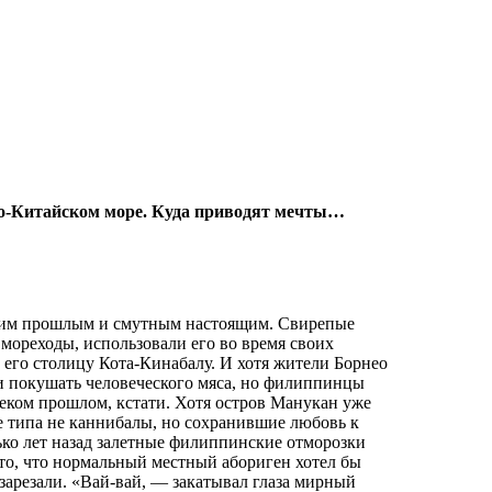
о-Китайском море. Куда приводят мечты…
ским прошлым и смутным настоящим. Свирепые
ореходы, использовали его во время своих
его столицу Кота-Кинабалу. И хотя жители Борнео
и покушать человеческого мяса, но филиппинцы
леком прошлом, кстати. Хотя остров Манукан уже
е типа не каннибалы, но сохранившие любовь к
ько лет назад залетные филиппинские отморозки
 то, что нормальный местный абориген хотел бы
арезали. «Вай-вай, — закатывал глаза мирный