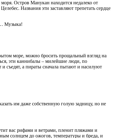
 моря. Остров Манукан находится недалеко от
Целебес. Названия эти заставляют трепетать сердце
с… Музыка!
рытом море, можно бросить прощальный взгляд на
ься, эти каннибалы – милейшие люди, по
и съедят, а пираты сначала пытают и насилуют
казать им даже собственную голую задницу, но не
етит вас рифами и ветрами, пленит пляжами и
ым солнцем до ожогов, температуры и бреда, и