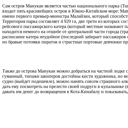
Сам остров Манукан является частью национального парка (Tunk
входит пять красивейших остров в Южно-Китайском море: Manuk
имени первого премьер-министра Малайзии, который способст
Территория парка составляет 4 929 га, две трети из которых с
рейсового пассажирского катера (который местные называют п
находится немного на отшибе от центральной части города (тр
расписание катера неудобное (последний забирает пассажиров с 
но бравые потомки пиратов и страстные портовые девчонки пр
Также до острова Манукан можно добраться на частной лодке 
гуманный, типажи шкиперов достойны кисти художника, но мо
судно (выйдет подешевле), можно нанять совсем страшного ал
дать ему посмотреть на прелести своей подруги в купальнике 
давать им денег до возвращения в Кота-Кинабалу и показывать,