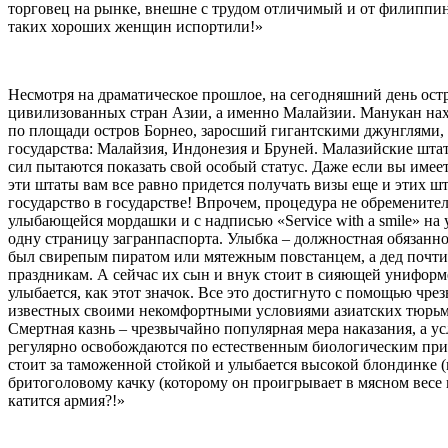
торговец на рынке, внешне с трудом отличимый и от филиппин
таких хороших женщин испортили!»
Несмотря на драматическое прошлое, на сегодняшний день ос
цивилизованных стран Азии, а именно Малайзии. Манукан нах
по площади остров Борнео, заросший гигантскими джунглями, 
государства: Малайзия, Индонезия и Бруней. Малазийские штат
сил пытаются показать свой особый статус. Даже если вы имеет
эти штаты вам все равно придется получать визы еще и этих ш
государство в государстве! Впрочем, процедура не обременит
улыбающейся мордашки и с надписью «Service with a smile» на
одну страницу загранпаспорта. Улыбка – должностная обязанно
был свирепым пиратом или мятежным повстанцем, а дед почти 
праздникам. А сейчас их сын и внук стоит в сияющей униформ
улыбается, как этот значок. Все это достигнуто с помощью чре
известных своими некомфортными условиями азиатских тюрьм
Смертная казнь – чрезвычайно популярная мера наказания, а у
регулярно освобождаются по естественным биологическим при
стоит за таможенной стойкой и улыбается высокой блондинке (к
бритоголовому качку (которому он проигрывает в мясном весе п
катится армия?!»