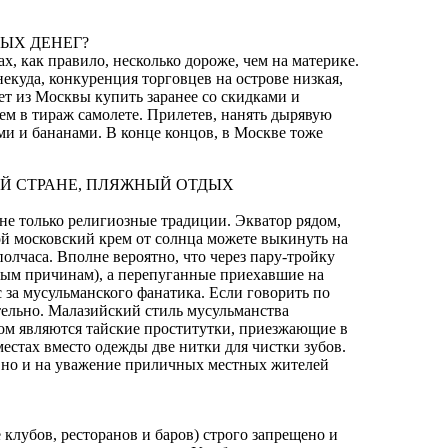
НЫХ ДЕНЕГ?
вах, как правило, несколько дороже, чем на материке.
некуда, конкуренция торговцев на острове низкая,
т из Москвы купить заранее со скидками и
м в тираж самолете. Прилетев, нанять дырявую
и и бананами. В конце концов, в Москве тоже
ОЙ СТРАНЕ, ПЛЯЖНЫЙ ОТДЫХ
не только религиозные традиции. Экватор рядом,
ой московский крем от солнца можете выкинуть на
полчаса. Вполне вероятно, что через пару-тройку
зным причинам), а перепуганные приехавшие на
 за мусульманского фанатика. Если говорить по
ательно. Малазийский стиль мусульманства
ом являются тайские проститутки, приезжающие в
стах вместо одежды две нитки для чистки зубов.
т, но и на уважение приличных местных жителей
клубов, ресторанов и баров) строго запрещено и