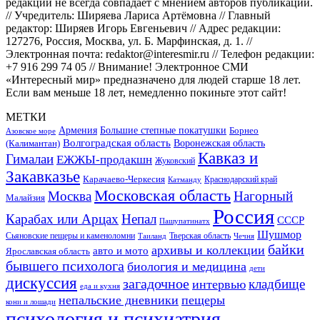
редакции не всегда совпадает с мнением авторов публикаций.
// Учредитель: Ширяева Лариса Артёмовна // Главный
редактор: Ширяев Игорь Евгеньевич // Адрес редакции:
127276, Россия, Москва, ул. Б. Марфинская, д. 1. //
Электронная почта: redaktor@interesmir.ru // Телефон редакции:
+7 916 299 74 05 // Внимание! Электронное СМИ
«Интересный мир» предназначено для людей старше 18 лет.
Если вам меньше 18 лет, немедленно покиньте этот сайт!
МЕТКИ
Большие степные покатушки
Армения
Борнео
Азовское море
Волгоградская область
Воронежская область
(Калимантан)
Кавказ и
Гималаи
ЕЖЖЫ-продакшн
Жуковский
Закавказье
Карачаево-Черкесия
Катманду
Краснодарский край
Московская область
Москва
Нагорный
Малайзия
Россия
Карабах или Арцах
Непал
СССР
Пашупатинатх
Шушмор
Сьяновские пещеры и каменоломни
Тверская область
Таиланд
Чечня
байки
архивы и коллекции
авто и мото
Ярославская область
бывшего психолога
биология и медицина
дети
дискуссия
загадочное
кладбище
интервью
еда и кухня
непальские дневники
пещеры
кони и лошади
психология и психиатрия