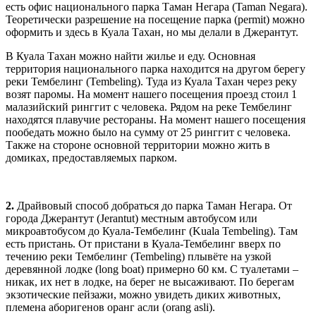
есть офис национального парка Таман Негара (Taman Negara).
Теоретически разрешение на посещение парка (permit) можно
оформить и здесь в Куала Тахан, но мы делали в Джерантут.
В Куала Тахан можно найти жилье и еду. Основная
территория национального парка находится на другом берегу
реки Тембелинг (Tembeling). Туда из Куала Тахан через реку
возят паромы. На момент нашего посещения проезд стоил 1
малазийский ринггит с человека. Рядом на реке Тембелинг
находятся плавучие рестораны. На момент нашего посещения
пообедать можно было на сумму от 25 ринггит с человека.
Также на стороне основной территории можно жить в
домиках, предоставляемых парком.
2.
Драйвовый способ добраться до парка Таман Негара. От
города Джерантут (Jerantut) местным автобусом или
микроавтобусом до Куала-Тембелинг (Kuala Tembeling). Там
есть пристань. От пристани в Куала-Тембелинг вверх по
течению реки Тембелинг (Tembeling) плывёте на узкой
деревянной лодке (long boat) примерно 60 км. С туалетами –
никак, их нет в лодке, на берег не высаживают. По берегам
экзотические пейзажи, можно увидеть диких животных,
племена аборигенов оранг асли (orang asli).