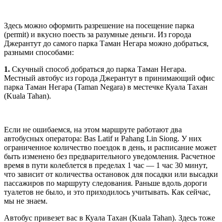
Здесь можно оформить разрешение на посещение парка
(permit) и вкусно поесть за разумные деньги. Из города
Джерантут до самого парка Таман Негара можно добраться,
разными способами:
1.
Скучный способ добраться до парка Таман Негара.
Местный автобус из города Джерантут в принимающий офис
парка Таман Негара (Taman Negara) в местечке Куала Тахан
(Kuala Tahan).
Если не ошибаемся, на этом маршруте работают два
автобусных оператора: Bas Latif и Pahang Lin Siong. У них
ограниченное количество поездок в день, и расписание может
быть изменено без предварительного уведомления. Расчетное
время в пути колеблется в пределах 1 час — 1 час 30 минут,
что зависит от количества остановок для посадки или высадки
пассажиров по маршруту следования. Раньше вдоль дороги
туалетов не было, и это приходилось учитывать. Как сейчас,
мы не знаем.
Автобус привезет вас в Куала Тахан (Kuala Tahan). Здесь тоже