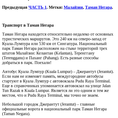
Предыдущая
ЧАСТЬ 1
. Метки:
Малайзия
,
Таман Негара
.
Транспорт в Таман Негара
Таман Негара находится относительно недалеко от основных
туристических маршрутов. Это 240 км на северо-запад от
Куала-Лумпура или 530 км от Сингапура. Национальный
парк Таман Негара расположен на стыке территорий трех
штатов Малайзии: Келантан (Kelantan), Теренггану
(Terengganu) и Паханг (Pahang). Есть разные способы
добраться в парк. Поехали!
Автобус Куала Лумпур (Kuala Lumpur) – Джерантут (Jerantut).
Если нам не изменяет память, междугородние автобусы
стартуют в Куала Лумпур с автовокзала Pudu Raya Terminal.
Еще в справочниках упоминается автовокзал на улице Jalan
Tun Razak в Kuala Lumpur. Является ли это одним и тем же
местом, что и Pudu Raya Terminal, мы точно не знаем.
Небольшой городок Джерантут (Jerantut) – главные
официальные ворота в национальный парк Таман Негара
(Taman Negara).