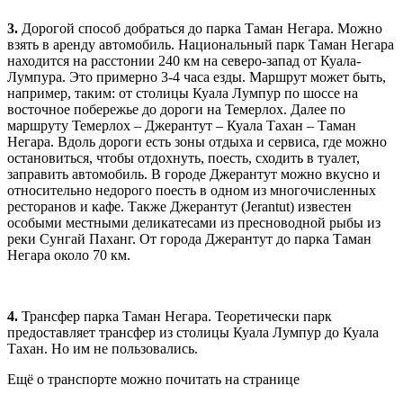
3.
Дорогой способ добраться до парка Таман Негара. Можно
взять в аренду автомобиль. Национальный парк Таман Негара
находится на расстонии 240 км на северо-запад от Куала-
Лумпура. Это примерно 3-4 часа езды. Маршрут может быть,
например, таким: от столицы Куала Лумпур по шоссе на
восточное побережье до дороги на Темерлох. Далее по
маршруту Темерлох – Джерантут – Куала Тахан – Таман
Негара. Вдоль дороги есть зоны отдыха и сервиса, где можно
остановиться, чтобы отдохнуть, поесть, сходить в туалет,
заправить автомобиль. В городе Джерантут можно вкусно и
относительно недорого поесть в одном из многочисленных
ресторанов и кафе. Также Джерантут (Jerantut) известен
особыми местными деликатесами из пресноводной рыбы из
реки Сунгай Паханг. От города Джерантут до парка Таман
Негара около 70 км.
4.
Трансфер парка Таман Негара. Теоретически парк
предоставляет трансфер из столицы Куала Лумпур до Куала
Тахан. Но им не пользовались.
Ещё о транспорте можно почитать на странице