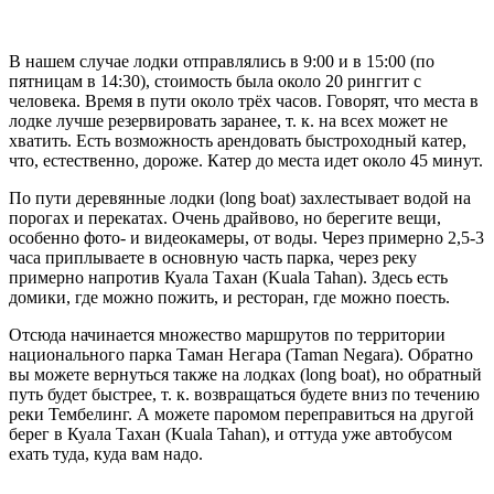
В нашем случае лодки отправлялись в 9:00 и в 15:00 (по
пятницам в 14:30), стоимость была около 20 ринггит с
человека. Время в пути около трёх часов. Говорят, что места в
лодке лучше резервировать заранее, т. к. на всех может не
хватить. Есть возможность арендовать быстроходный катер,
что, естественно, дороже. Катер до места идет около 45 минут.
По пути деревянные лодки (long boat) захлестывает водой на
порогах и перекатах. Очень драйвово, но берегите вещи,
особенно фото- и видеокамеры, от воды. Через примерно 2,5-3
часа приплываете в основную часть парка, через реку
примерно напротив Куала Тахан (Kuala Tahan). Здесь есть
домики, где можно пожить, и ресторан, где можно поесть.
Отсюда начинается множество маршрутов по территории
национального парка Таман Негара (Taman Negara). Обратно
вы можете вернуться также на лодках (long boat), но обратный
путь будет быстрее, т. к. возвращаться будете вниз по течению
реки Тембелинг. А можете паромом переправиться на другой
берег в Куала Тахан (Kuala Tahan), и оттуда уже автобусом
ехать туда, куда вам надо.