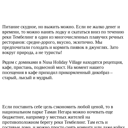
Питание скудное, но выжить можно. Если не жалко денег и
времени, то можно нанять лодку и скататься вниз по течению
реки Тембелинг в один из многочисленных плавучих речных
ресторанов: средне-дорого, вкусно, экзотично. Мы
предпочитали голодать и кормить пиявок в джунглях. Зато
вокруг природа, а не туристы!
Рядом с домиками в Nusa Holiday Village находятся рецепция,
кафе, пристань, подвесной мост. На момент нашего
посещения в кафе приходил прикормленный дикобраз –
старый, лысый и мудрый.
Если поставить себе цель сэкономить любой ценой, то в
национальном парке Таман Негара можно ночевать еще
бюджетнее, например у местных жителей на
противоположном берегу реки Тембелинг. Там есть и
гостевые дома, и можно просто снять комнату или даже койку.