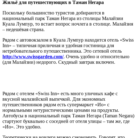
Жильё для путешествующих в Таман Негара
Поскольку большинство туристов добираются в
национальный парк Таман Негара из столицы Малайзии
Куала Лумпур, то встает вопрос ночлега в столице. Малайзия
– недешёвая страна.
Рядом с автовокзалом в Куала Лумпур находится отель «Swiss
Inn» – типичная приличная и удобная гостиница для
нетребовательного путешественника. Это сетевой отель
http://www.swissgarden.com/
. Очень удобно и относительно
(для Малайзии) недорого. Скудный завтрак включен.
Рядом с отелем «Swiss Inn» есть много уличных кафе с
вкусной малазийской выпечкой. Для экономных
путешественников рядом есть супермаркет «Ио» с
нормальными нетуристическими ценами на продукты.
Автобусы в национальный парк Таман Негара (Taman Negara)
стартуют буквально с соседней от отеля улицы – там же, где
«Ио». Это удобно.
Теоретически на ночлеге можно сэкономить. Говорят, что