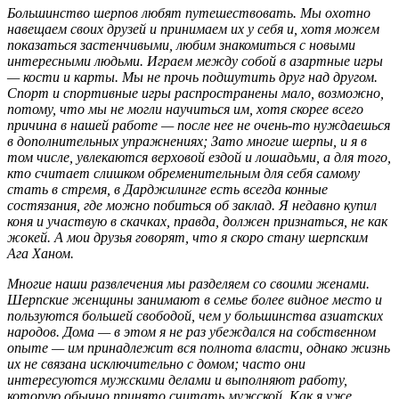
Большинство шерпов любят путешествовать. Мы охотно
навещаем своих друзей и принимаем их у себя и, хотя можем
показаться застенчивыми, любим знакомиться с новыми
интересными людьми. Играем между собой в азартные игры
— кости и карты. Мы не прочь подшутить друг над другом.
Спорт и спортивные игры распространены мало, возможно,
потому, что мы не могли научиться им, хотя скорее всего
причина в нашей работе — после нее не очень-то нуждаешься
в дополнительных упражнениях; Зато многие шерпы, и я в
том числе, увлекаются верховой ездой и лошадьми, а для того,
кто считает слишком обременительным для себя самому
стать в стремя, в Дарджилинге есть всегда конные
состязания, где можно побиться об заклад. Я недавно купил
коня и участвую в скачках, правда, должен признаться, не как
жокей. А мои друзья говорят, что я скоро стану шерпским
Ага Ханом.
Многие наши развлечения мы разделяем со своими женами.
Шерпские женщины занимают в семье более видное место и
пользуются большей свободой, чем у большинства азиатских
народов. Дома — в этом я не раз убеждался на собственном
опыте — им принадлежит вся полнота власти, однако жизнь
их не связана исключительно с домом; часто они
интересуются мужскими делами и выполняют работу,
которую обычно принято считать мужской. Как я уже