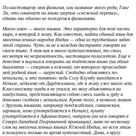
По-настоящему моя фамилия, или название моего рода, Ганг
Ла, что означает на языке шерпов «снежный перевал»,
однако мы обычно не пользуемся фамилиями.
Много имен — много языков. Это характерно для той части
мира, в которой я живу. Как известно, найти единый язык для
многочисленных народов Индии — одна из труднейших задач
этой страны. Чуть ли не в каждом дистрикте говорят на
своем языке. А так как я много путешествовал, то стал,
несмотря на неграмотность, настоящим полиглотом. Еще в
детстве я выучился говорить на тибетском языке (на обоих
диалектах — северном и южном), от которого происходит
мой родной язык — шерпский. Свободно объясняюсь по-
непальски, и это понятно: ведь Солу Кхумбу находится в
Непале, недалеко от Дарджилинга, где я живу уже много лет.
Классическому хинди я не учился, но могу объясняться на
хиндустани, представляющем собою смесь хинди и урду и
довольно сходном с непальским. Кроме того, я немного знаком
с другими языками, например пенджабским, сиккимским,
гархвали, ялмо (употребляется в Непале), пушту
(употребляется в Афганистане), читрали (на нем говорят в
Северо-Западной Пограничной провинции), знаю по нескольку
слов на многочисленных языках Южной Индии, но всем этим
я пользуюсь только во время путешествий. Дома, в кругу