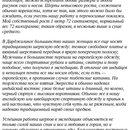
тибетцев; можно встретить любые размеры и любой
рисунок глаз и носов. Шерпы невысокого роста, сложением
обычно коренасты, хотя не так, как этого можно было бы
ожидать, если учесть нашу работу и переносимые поклажи.
Мой собственный рост 1 метр 72 сантиметра, нормальный
вес 72 килограмма; таким образом, я несколько выше и суше
среднего.
В Дарджилинге большинство наших женщин все еще носят
традиционную шерпскую одежду: темное свободное платье и
вязаный шерстяной передник в яркую поперечную полоску;
Мужчины в большинстве перешли на европейскую одежду,
чаще всего спортивные рубахи и штаны, свитеры и тому
подобное, что получено в экспедициях. В отличие от индийцев
и непальцев почти все мы носим обувь; если есть —
европейскую, в противном случае тибетские катанки. На
торжества после взятия Эвереста я обычно надевал
индийский костюм: узкие белые штаны и длинный, по колено,
черный сюртук с высоким воротником. Обычно же я ношу
английскую или швейцарскую спортивную одежду и привык к
ней настолько, что чувствую себя чуть ли не ряженым, когда
надеваю традиционный наряд своих предков.
Успешная работа шерпов в экспедициях объясняется не
только силой наших спин и ног и любовью к горам, но и
нашими обычаями в отношении еды. Большинство восточных