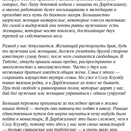
говорил, Анг Ламу девочкой ходила с ношами по Дарджилингу,
а многие работают даже носильщиками в экспедициях и
проходят весь путь до базового лагеря. Большинство
шерпских женщин низкорослые, некоторые совсем маленькие.
Но силой и выдержкой они почти равны мужчинам: есть
женщины, которые носят поклажи, достигающие двух
третей их собственного веса.
Развод у нас допускается. Желающий расторгнуть брак, будь
то мужчина или женщина, должен уплатить другой стороне
известную сумму денег, после чего считается свободным. В
Тибете, откуда пришли наши предки, распространено и
многоженство и многомужество. Часто у двух или
нескольких братьев имеется общая жена. Смысл этого —
сохранить имущество внутри семьи. Но уже в Солу Кхумбу
такие явления редки, а в Дарджилинге их вовсе не бывает.
При той свободе и равноправии полов, которые царят у нас,
дай бог мужчине или женщине управиться с одним супругом!
Большая перемена произошла за последнее время в жизни
наших детей — теперь они наконец-то ходят в школу. Раньше
единственным путем для шерпа научиться чему-нибудь было
пойти в монастырь; В Дарджилинге это было сложнее, чем в
Солу Кхумбу, потому что здесь у нас нет своих монастырей
— только сиккимские или тибетские — и очень мало лам.