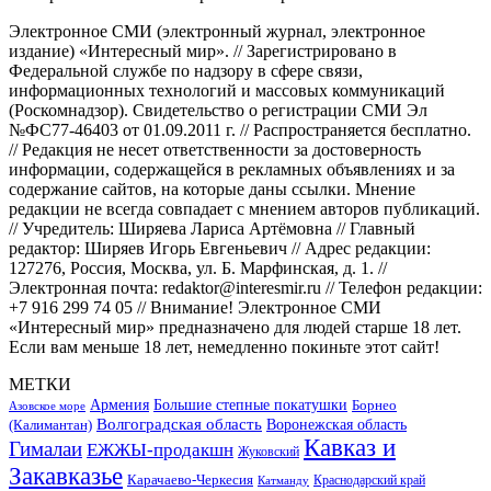
Электронное СМИ (электронный журнал, электронное
издание) «Интересный мир». // Зарегистрировано в
Федеральной службе по надзору в сфере связи,
информационных технологий и массовых коммуникаций
(Роскомнадзор). Свидетельство о регистрации СМИ Эл
№ФС77-46403 от 01.09.2011 г. // Распространяется бесплатно.
// Редакция не несет ответственности за достоверность
информации, содержащейся в рекламных объявлениях и за
содержание сайтов, на которые даны ссылки. Мнение
редакции не всегда совпадает с мнением авторов публикаций.
// Учредитель: Ширяева Лариса Артёмовна // Главный
редактор: Ширяев Игорь Евгеньевич // Адрес редакции:
127276, Россия, Москва, ул. Б. Марфинская, д. 1. //
Электронная почта: redaktor@interesmir.ru // Телефон редакции:
+7 916 299 74 05 // Внимание! Электронное СМИ
«Интересный мир» предназначено для людей старше 18 лет.
Если вам меньше 18 лет, немедленно покиньте этот сайт!
МЕТКИ
Большие степные покатушки
Армения
Борнео
Азовское море
Волгоградская область
Воронежская область
(Калимантан)
Кавказ и
Гималаи
ЕЖЖЫ-продакшн
Жуковский
Закавказье
Карачаево-Черкесия
Катманду
Краснодарский край