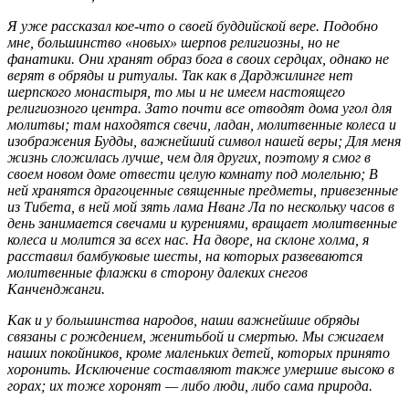
Я уже рассказал кое-что о своей буддийской вере. Подобно
мне, большинство «новых» шерпов религиозны, но не
фанатики. Они хранят образ бога в своих сердцах, однако не
верят в обряды и ритуалы. Так как в Дарджилинге нет
шерпского монастыря, то мы и не имеем настоящего
религиозного центра. Зато почти все отводят дома угол для
молитвы; там находятся свечи, ладан, молитвенные колеса и
изображения Будды, важнейший символ нашей веры; Для меня
жизнь сложилась лучше, чем для других, поэтому я смог в
своем новом доме отвести целую комнату под молельню; В
ней хранятся драгоценные священные предметы, привезенные
из Тибета, в ней мой зять лама Нванг Ла по нескольку часов в
день занимается свечами и курениями, вращает молитвенные
колеса и молится за всех нас. На дворе, на склоне холма, я
расставил бамбуковые шесты, на которых развеваются
молитвенные флажки в сторону далеких снегов
Канченджанги.
Как и у большинства народов, наши важнейшие обряды
связаны с рождением, женитьбой и смертью. Мы сжигаем
наших покойников, кроме маленьких детей, которых принято
хоронить. Исключение составляют также умершие высоко в
горах; их тоже хоронят — либо люди, либо сама природа.