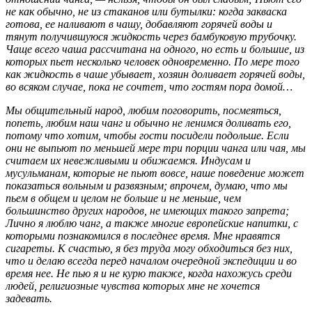
не как обычно, не из стаканов или бутылки: когда закваска
готова, ее наливают в чашу, добавляют горячей воды и
тянут получившуюся жидкость через бамбуковую трубочку.
Чаще всего чаша рассчитана на одного, но есть и большие, из
которых пьет несколько человек одновременно. По мере того
как жидкость в чаше убывает, хозяин доливает горячей воды,
во всяком случае, пока не сочтет, что гостям пора домой…
Мы общительный народ, любим поговорить, посмеяться,
попеть, любим наш чанг и обычно не ленимся доливать его,
потому что хотим, чтобы гости посидели подольше. Если
они не выпьют по меньшей мере три порции чанга или чая, мы
считаем их невежливыми и обижаемся. Индусам и
мусульманам, которые не пьют вовсе, наше поведение может
показаться вольным и развязным; впрочем, думаю, что мы
пьем в общем и целом не больше и не меньше, чем
большинство других народов, не имеющих такого запрета;
Лично я люблю чанг, а также многие европейские напитки, с
которыми познакомился в последнее время. Мне нравятся
сигареты. К счастью, я без труда могу обходиться без них,
что и делаю всегда перед началом очередной экспедиции и во
время нее. Не пью я и не курю также, когда нахожусь среди
людей, религиозные чувства которых мне не хочется
задевать.