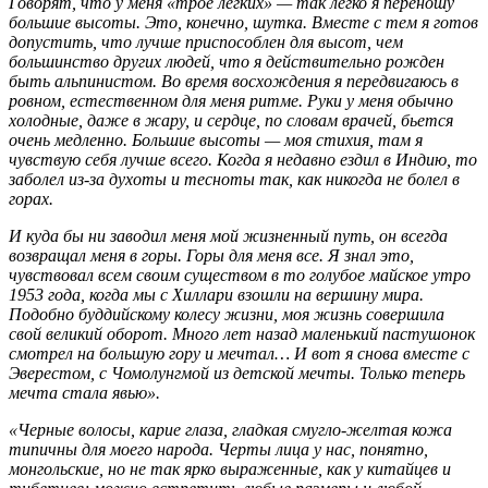
Говорят, что у меня «трое легких» — так легко я переношу
большие высоты. Это, конечно, шутка. Вместе с тем я готов
допустить, что лучше приспособлен для высот, чем
большинство других людей, что я действительно рожден
быть альпинистом. Во время восхождения я передвигаюсь в
ровном, естественном для меня ритме. Руки у меня обычно
холодные, даже в жару, и сердце, по словам врачей, бьется
очень медленно. Большие высоты — моя стихия, там я
чувствую себя лучше всего. Когда я недавно ездил в Индию, то
заболел из-за духоты и тесноты так, как никогда не болел в
горах.
И куда бы ни заводил меня мой жизненный путь, он всегда
возвращал меня в горы. Горы для меня все. Я знал это,
чувствовал всем своим существом в то голубое майское утро
1953 года, когда мы с Хиллари взошли на вершину мира.
Подобно буддийскому колесу жизни, моя жизнь совершила
свой великий оборот. Много лет назад маленький пастушонок
смотрел на большую гору и мечтал… И вот я снова вместе с
Эверестом, с Чомолунгмой из детской мечты. Только теперь
мечта стала явью».
«Черные волосы, карие глаза, гладкая смугло-желтая кожа
типичны для моего народа. Черты лица у нас, понятно,
монгольские, но не так ярко выраженные, как у китайцев и