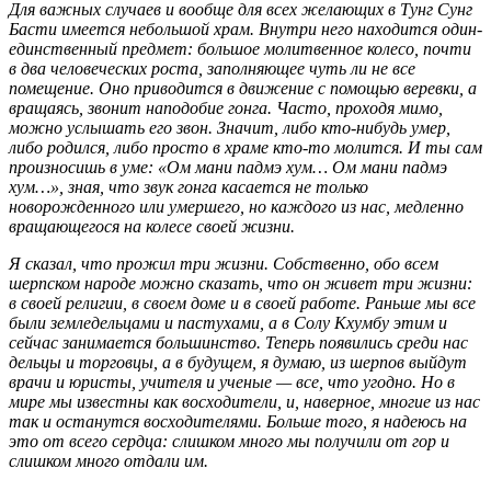
Для важных случаев и вообще для всех желающих в Тунг Сунг
Басти имеется небольшой храм. Внутри него находится один-
единственный предмет: большое молитвенное колесо, почти
в два человеческих роста, заполняющее чуть ли не все
помещение. Оно приводится в движение с помощью веревки, а
вращаясь, звонит наподобие гонга. Часто, проходя мимо,
можно услышать его звон. Значит, либо кто-нибудь умер,
либо родился, либо просто в храме кто-то молится. И ты сам
произносишь в уме: «Ом мани падмэ хум… Ом мани падмэ
хум…», зная, что звук гонга касается не только
новорожденного или умершего, но каждого из нас, медленно
вращающегося на колесе своей жизни.
Я сказал, что прожил три жизни. Собственно, обо всем
шерпском народе можно сказать, что он живет три жизни:
в своей религии, в своем доме и в своей работе. Раньше мы все
были земледельцами и пастухами, а в Солу Кхумбу этим и
сейчас занимается большинство. Теперь появились среди нас
дельцы и торговцы, а в будущем, я думаю, из шерпов выйдут
врачи и юристы, учителя и ученые — все, что угодно. Но в
мире мы известны как восходители, и, наверное, многие из нас
так и останутся восходителями. Больше того, я надеюсь на
это от всего сердца: слишком много мы получили от гор и
слишком много отдали им.