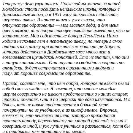
Теперь же дело улучшилось. После войны многие из нашей
молодежи стали посещать непальские школы, которых в
Дарджилинге много, а в 1951 году открылась небольшая
шерпская школа. В начале книги я уже сказал, что
отсутствие образования — моя главная беда; и для меня
очень важно, что подрастающее поколение имеет то, чего не
хватало мне. Мои собственные дочери Пем-Пем и Нима
ходили несколько лет в непальскую школу, но теперь я смог
отдать их в школу при католическом монастыре Лорето,
которая действует в Дарджилинге уже много лет и
возглавляется ирландской монахиней. Это не значит, что они
станут католичками. Они научатся свободно говорить по-
английски, будут встречаться с различными людьми и
получат хорошее современное образование.
Правда, сдается мне, что нет добра, которое не влекло бы за
собой сколько-либо зла. Я заметил, что многие молодые
шерпы совершенно не имеют представления о наших старых
нравах и обычаях. Они и по-шерпски-то едва изъясняются. И я
боюсь, что их новые представления в большой мере
почерпнуты не из учебников, а из кинофильмов. Впрочем,
возможно, это неизбежная цена, которую приходится
платить народу, переходящему от старой простой жизни к
совершенно иной, и уж лучше учиться и развиваться, хотя бы
и с ошибками, чем топтаться на месте.