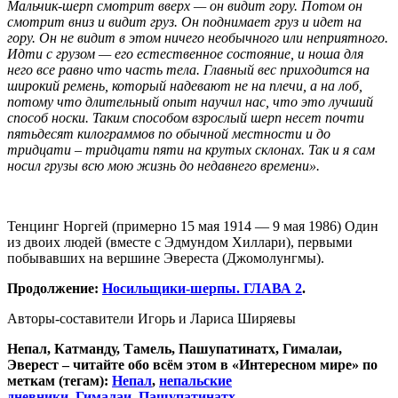
Мальчик-шерп смотрит вверх — он видит гору. Потом он
смотрит вниз и видит груз. Он поднимает груз и идет на
гору. Он не видит в этом ничего необычного или неприятного.
Идти с грузом — его естественное состояние, и ноша для
него все равно что часть тела. Главный вес приходится на
широкий ремень, который надевают не на плечи, а на лоб,
потому что длительный опыт научил нас, что это лучший
способ носки. Таким способом взрослый шерп несет почти
пятьдесят килограммов по обычной местности и до
тридцати – тридцати пяти на крутых склонах. Так и я сам
носил грузы всю мою жизнь до недавнего времени».
Тенцинг Норгей (примерно 15 мая 1914 — 9 мая 1986) Один
из двоих людей (вместе с Эдмундом Хиллари), первыми
побывавших на вершине Эвереста (Джомолунгмы).
Продолжение:
Носильщики-шерпы. ГЛАВА 2
.
Авторы-составители Игорь и Лариса Ширяевы
Непал, Катманду, Тамель, Пашупатинатх, Гималаи,
Эверест – читайте обо всём этом в «Интересном мире» по
меткам (тегам):
Непал
,
непальские
дневники
,
Гималаи
,
Пашупатинатх
.