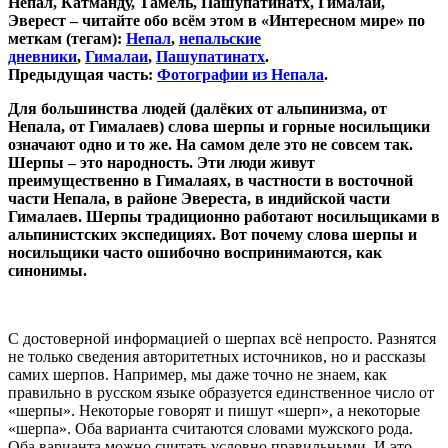
Непал, Катманду, Тамель, Пашупатинатх, Гималаи,
Эверест – читайте обо всём этом в «Интересном мире» по
меткам (тегам):
Непал
,
непальские
дневники
,
Гималаи
,
Пашупатинатх
.
Предыдущая часть:
Фотографии из Непала
.
Для большинства людей (далёких от альпинизма, от
Непала, от Гималаев) слова шерпы и горные носильщики
означают одно и то же. На самом деле это не совсем так.
Шерпы – это народность. Эти люди живут
преимущественно в Гималаях, в частности в восточной
части Непала, в районе Эвереста, в индийской части
Гималаев. Шерпы традиционно работают носильщиками в
альпинистских экспедициях. Вот почему слова шерпы и
носильщики часто ошибочно воспринимаются, как
синонимы.
С достоверной информацией о шерпах всё непросто. Разнятся
не только сведения авторитетных источников, но и рассказы
самих шерпов. Например, мы даже точно не знаем, как
правильно в русском языке образуется единственное число от
«шерпы». Некоторые говорят и пишут «шерп», а некоторые
«шерпа». Оба варианта считаются словами мужского рода.
Оба варианта можно считать условно правильными. И это