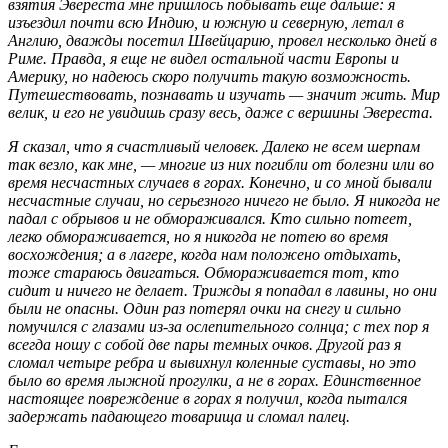
взятия Эвереста мне пришлось побывать еще дальше: я
изъездил почти всю Индию, и южную и северную, летал в
Англию, дважды посетил Швейцарию, провел несколько дней в
Риме. Правда, я еще не видел остальной части Европы и
Америку, но надеюсь скоро получить такую возможность.
Путешествовать, познавать и изучать — значит жить. Мир
велик, и его не увидишь сразу весь, даже с вершины Эвереста.
Я сказал, что я счастливый человек. Далеко не всем шерпам
так везло, как мне, — многие из них погибли от болезни или во
время несчастных случаев в горах. Конечно, и со мной бывали
несчастные случаи, но серьезного ничего не было. Я никогда не
падал с обрывов и не обмораживался. Кто сильно потеет,
легко обмораживается, но я никогда не потею во время
восхождения; а в лагере, когда нам положено отдыхать,
тоже стараюсь двигаться. Обмораживается тот, кто
сидит и ничего не делает. Трижды я попадал в лавины, но они
были не опасны. Один раз потерял очки на снегу и сильно
помучился с глазами из-за ослепительного солнца; с тех пор я
всегда ношу с собой две пары темных очков. Другой раз я
сломал четыре ребра и вывихнул коленные суставы, но это
было во время лыжной прогулки, а не в горах. Единственное
настоящее повреждение в горах я получил, когда пытался
задержать падающего товарища и сломал палец.