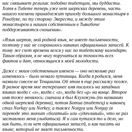
нас связывает религия: подобно тибетцам, мы буддисты.
Хотя в Тибете теперь уже нет шерпских деревень, часть
нашего племени принадлежит приходу большого монастыря в
Ронгбуке, по ту сторону Эвереста, и между этим
монастырем и нашим собственным в Тьянгбоче
поддерживаются сношения».
«Язык шерпов, мой родной язык, не имеет письменности,
поэтому у нас не сохранилось никаких официальных записей. К
тому же счет времени велся у нас по тибетскому календарю.
Таким образом, я не могу поручиться за точность всех
фактов и дат, относящихся к моей молодости.
Даже с моим собственным именем — оно несколько раз
изменялось – было немало путаницы. Когда я родился, меня
назвали совсем не Тенцингом. Об этом я еще расскажу позже.
В разное время мое теперешнее имя писалось на западных
языках когда с «s», когда с «z», когда без «g» на конце. Второе
имя тоже менялось: сначала я был Кхумжунь (по названию
одной шерпской деревни), потом Ботиа (тибетец) и наконец
стал Norkay или Norkey, а также Norgya или Norgay (в
переводе это значит «богатый» или «удачливый», что не раз
заставляло меня улыбаться). Я и сам путался то и дело, но
как быть, если нет официальных записей, и как писать на
языке, который не знает письменности.