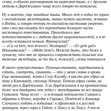
семьи, я обычно разговариваю на шерпском языке, а с другими
людьми в Дарджилинге чаще всего говорю по-непальски.
Ну и конечно, еще западные языки. Много лет я ходил по горам
с английскими экспедициями, знавал немало англичан, живших
в Индии, и говорю теперь по-английски настолько уверенно,
что смог рассказать без переводчика большую часть
настоящего повествования. Приходилось мне
путешествовать и с людьми других национальностей, и я не
всегда оставался немым. Французский?
— «Са va bien, mes braves!» Немецкий? — «Es geht gut!»
Итальянский? — «Molto bene!» Может быть, это даже к
лучшему, что мне не пришлось сопровождать польские или
японские экспедиции, не то бы я, пожалуй, слегка помешался.
Я много путешествовал. Путешествовать, передвигаться,
ездить, смотреть, узнавать — это у меня словно в крови.
Еще мальчишкой, живя в Солу Кхумбу, я как-то раз удрал из
дому в Катманду, столицу Непала. Потом удрал снова, на
этот раз в Дарджилинг. А из Дарджилинга я на протяжении
более чем двадцати лет ходил с экспедициями во все концы
Гималаев. Чаще всего — в лежащий поблизости Сикким и
обратно в Непал, нередко в Гархвал, Пенджаб и Кашмир.
Случалось ходить и подальше: к афганской и к русской
границам, через горы в Тибет, в Лхасу и за Лхасу. А после