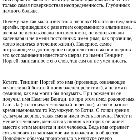
только самая поверхностная неопределенность. Глубинных
намного больше.
Почему нам так мало известно о шерпах? Вплоть до недавних
времён, пришедших с развитием современного альпинизма,
шерпы не использовали письменности, не использовали
календаря и не имели постоянных имён (имя, как прозвище,
могло меняться в течение жизни). Наверное, самое
потрясающее и достоверное свидетельство о жизни шерпов –
это воспоминания известного шерпа по имени Тенцинг
Норгей, записанное с его слов, так сам он не умел писать.
Кстати, Тенцинг Норгей это имя (прозвище, означающее
«счастливый богатый приверженец религии»), а не имя и
фамилия, как вы могли бы подумать. При рождении он
получил имя Намгьял Вангди, но при этом имел родовое имя
Ганг Ла (что означает «снежный перевал»), а ещё в разное
время именовался то Кхумджунг, то Ботиа. С точки зрения
культуры шерпов, такая смена имен очень логична. Растёт и
меняется человек, меняются условия в которых он живёт –
вместе с этим меняется и имя человека. Ведь имя отражает
суть человека и занимаемое им положение в обществе.
Подобным образом происходило в культуре северо-