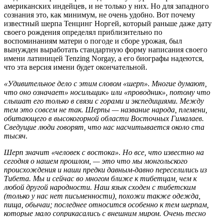
американских индейцев, и не только у них. Но для западного
сознания это, как минимум, не очень удобно. Вот почему
известный шерпа Тенцинг Норгей, который раньше даже дату
своего рождения определял приблизительно по
воспоминаниям матери о погоде и сборе урожая, был
вынужден выработать стандартную форму написания своего
имени латиницей Tenzing Norgay, а его биографы надеются,
что эта версия имени будет окончательной.
«Удивительное дело с этим словом «шерп». Многие думают,
что оно означает» носильщик» или «проводник», потому что
слышат его только в связи с горами и экспедициями. Между
тем это совсем не так. Шерпы — название народа, племени,
обитающего в высокогорной области Восточных Гималаев.
Сведущие люди говорят, что нас насчитывается около ста
тысяч.
Шерп значит «человек с востока». Но все, что известно на
сегодня о нашем прошлом, — это что мы монгольского
происхождения и наши предки давным-давно переселились из
Тибета. Мы и сейчас во многом ближе к тибетцам, чем к
любой другой народности. Наш язык сходен с тибетским
(только у нас нет письменности), похожи также одежда,
пища, обычаи; последнее относится особенно к тем шерпам,
которые мало соприкасались с внешним миром. Очень тесно