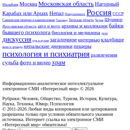
Московская область
Москва
Нагорный
Малайзия
Россия
Карабах или Арцах
Непал
СССР
Пашупатинатх
Шушмор
Сьяновские пещеры и каменоломни
Тверская область
Таиланд
Чечня
байки
архивы и коллекции
авто и мото
Ярославская область
бывшего психолога
биология и медицина
дети
дискуссия
загадочное
кладбище
интервью
еда и кухня
непальские дневники
пещеры
кони и лошади
психология и психиатрия
развлечения
храм
судьба
фото и видео
Информационно-аналитическое интеллектуальное
электронное СМИ «Интересный мир» ©
2026
Рубрики: Человек, Общество, Туризм, История, Культура,
Наука, Техника, Юмор, Психология
© 2011-2026 Любые виды копирования или цитирования
разрешены только при условии обязательного указания
источника. Интернет ссылка на электронное СМИ
«Интересный мир» обязательна!