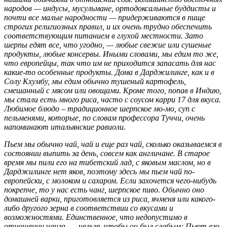
народов — индусы, мусульмане, ортодоксальные буддисты и
почти все малые народности — придерживаются в пище
строгих религиозных правил, и их очень трудно обеспечить
соответствующим питанием в глухой местности. Зато
шерпы едят все, что угодно, — любые свежие или сушеные
продукты, любые консервы. Иными словами, мы едим то же,
что европейцы, так что им не приходится запасать для нас
какие-то особенные продукты. Дома в Дарджилинге, как и в
Солу Кхумбу, мы едим обычно тушеный картофель,
смешанный с мясом или овощами. Кроме того, попав в Индию,
мы стали есть много риса, часто с соусом карри 17 для вкуса.
Любимое блюдо – традиционное шерпское мо-мо, суп с
пельменями, которые, по словам профессора Туччи, очень
напоминают итальянские равиоли.
Пьем мы обычно чай, чай и еще раз чай, сколько оказываемся в
состоянии выпить за день, совсем как англичане. В старое
время мы пили его на тибетский лад, с яковым маслом, но в
Дарджилинге нет яков, поэтому здесь мы пьем чай по-
европейски, с молоком и сахаром. Если захочется чего-нибудь
покрепче, то у нас есть чанг, шерпское пиво. Обычно оно
домашней варки, приготовляется из риса, ячменя или какого-
либо другого зерна в соответствии со вкусами и
возможностями. Единственное, что недопустимо в
отношении чанга, — нельзя, чтобы он был слабым; Пьют его