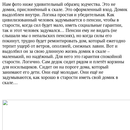
Нам фото ниже удивительный образец зодчества. Это не
домик, прислонённый к скале. Это оформленный вход. Домик
выдолблен внутри. Логика простая и убедительная. Как
цивилизованный человек задумывается о пенсии, чтобы в
старости, когда сил будет мало, иметь социальные гарантии,
так и этот человек задумался… Пенсии ему не видать (не
слышали мы о непальских пенсиях), но когда силы его
покинут, трудно будет ремонтировать дом, который ежегодно
терпит ущерб от ветров, оползней, снежных лавин. Вот и
выдолбил он за свою длинную жизнь домик в скале –
маленький, но надёжный. Для него это гарантия спокойной
старости. Логично. Сам дедок сидит рядом и плетёт корзины
для носильщиков. Сидит он на пороге дома, который
занимают его дети. Они ещё молодые. Они ещё не
задумываются, как хорошо в старости иметь свой домик в
скале…