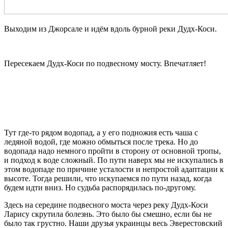
Выходим из Джорсале и идём вдоль бурной реки Дудх-Коси.
Пересекаем Дудх-Коси по подвесному мосту. Впечатляет!
Тут где-то рядом водопад, а у его подножия есть чаша с
ледяной водой, где можно обмыться после трека. Но до
водопада надо немного пройти в сторону от основной тропы,
и подход к воде сложный. По пути наверх мы не искупались в
этом водопаде по причине усталости и непростой адаптации к
высоте. Тогда решили, что искупаемся по пути назад, когда
будем идти вниз. Но судьба распорядилась по-другому.
Здесь на середине подвесного моста через реку Дудх-Коси
Ларису скрутила болезнь. Это было бы смешно, если бы не
было так грустно. Наши друзья украинцы весь Эверестовский