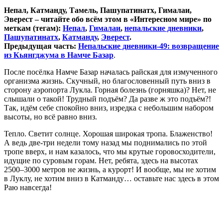
Непал, Катманду, Тамель, Пашупатинатх, Гималаи,
Эверест – читайте обо всём этом в «Интересном мире» по
меткам (тегам):
Непал
,
Гималаи
,
непальские дневники
,
Пашупатинатх
,
Катманду
,
Эверест
.
Предыдущая часть:
Непальские дневники-49: возвращение
из Кьянгджума в Намче Базар
.
После посёлка Намче Базар началась райская для измученного
организма жизнь. Скучный, но благословенный путь вниз в
сторону аэропорта Лукла. Горная болезнь (горняшка)? Нет, не
слышали о такой! Трудный подъём? Да разве ж это подъём?!
Так, идём себе спокойно вниз, изредка с небольшим набором
высоты, но всё равно вниз.
Тепло. Светит солнце. Хорошая широкая тропа. Блаженство!
А ведь две-три недели тому назад мы поднимались по этой
тропе вверх, и нам казалось, что мы крутые горовосходители,
идущие по суровым горам. Нет, ребята, здесь на высотах
2500–3000 метров не жизнь, а курорт! И вообще, мы не хотим
в Луклу, не хотим вниз в Катманду… оставьте нас здесь в этом
Раю навсегда!