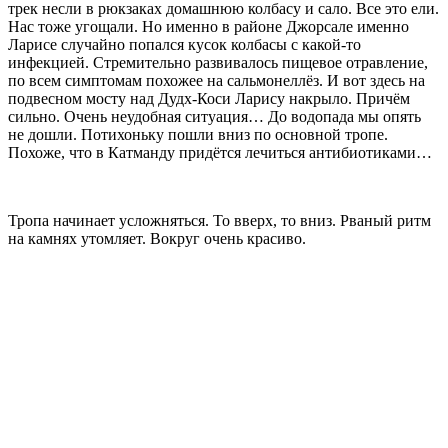
трек несли в рюкзаках домашнюю колбасу и сало. Все это ели.
Нас тоже угощали. Но именно в районе Джорсале именно
Ларисе случайно попался кусок колбасы с какой-то
инфекцией. Стремительно развивалось пищевое отравление,
по всем симптомам похожее на сальмонеллёз. И вот здесь на
подвесном мосту над Дудх-Коси Ларису накрыло. Причём
сильно. Очень неудобная ситуация… До водопада мы опять
не дошли. Потихоньку пошли вниз по основной тропе.
Похоже, что в Катманду придётся лечиться антибиотиками…
Тропа начинает усложняться. То вверх, то вниз. Рваный ритм
на камнях утомляет. Вокруг очень красиво.