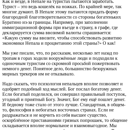
Как и везде, в Непале на туристах пытаются заработать.
Турист – это ведь кошелёк на ножках. По крайней мере, так
многие думают. В Непале этому пытаются придать форму
благородной благотворительности со стороны богатеньких
Буратино из-за границы. Например, при заполнении
иммиграционной формы при въезде в страну, в графе, где
декларируется сумма ввозимой валюты спрашивается:
«Какую сумму вы ввозите, чтобы способствовать развитию
экономики Непала и процветанию этой страны?» О как!
Мы уже писали, что, по рассказам, несколько лет назад по
тропам в горах ходили вооружённые люди и подходили к
одиночным туристам со скромной просьбой пожертвовать
немного денег. Понятное дело, большинство безоружных
мирных трекеров им не отказывало.
Надо сказать, что психология непальцев вполне позволяет и
одобряет подобный ход мыслей. Бог послал богатому денег.
Если богатый поделился, он совершил правильный поступок,
угодный и приятный Богу. Значит, Бог ему ещё пошлет денег.
И бедному тоже стало от этого лучше. Стандартная, в общем-
то, философия в небогатых восточных странах. Если не
раздражаться и не корчить из себя высшее существо,
оскорблённое приставаниями грязных попрошаек, то общение
складывается вполне нормальное и взаимовыгодное. Мы