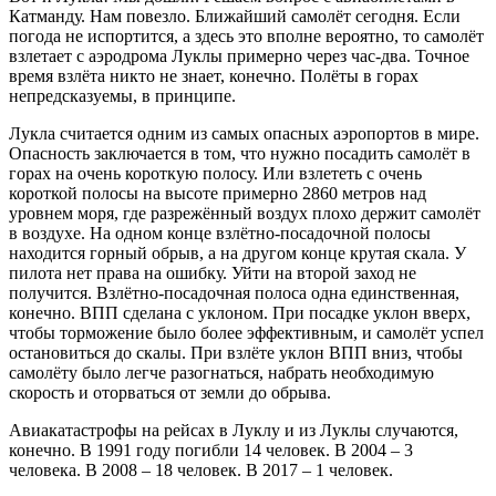
Катманду. Нам повезло. Ближайший самолёт сегодня. Если
погода не испортится, а здесь это вполне вероятно, то самолёт
взлетает с аэродрома Луклы примерно через час-два. Точное
время взлёта никто не знает, конечно. Полёты в горах
непредсказуемы, в принципе.
Лукла считается одним из самых опасных аэропортов в мире.
Опасность заключается в том, что нужно посадить самолёт в
горах на очень короткую полосу. Или взлететь с очень
короткой полосы на высоте примерно 2860 метров над
уровнем моря, где разрежённый воздух плохо держит самолёт
в воздухе. На одном конце взлётно-посадочной полосы
находится горный обрыв, а на другом конце крутая скала. У
пилота нет права на ошибку. Уйти на второй заход не
получится. Взлётно-посадочная полоса одна единственная,
конечно. ВПП сделана с уклоном. При посадке уклон вверх,
чтобы торможение было более эффективным, и самолёт успел
остановиться до скалы. При взлёте уклон ВПП вниз, чтобы
самолёту было легче разогнаться, набрать необходимую
скорость и оторваться от земли до обрыва.
Авиакатастрофы на рейсах в Луклу и из Луклы случаются,
конечно. В 1991 году погибли 14 человек. В 2004 – 3
человека. В 2008 – 18 человек. В 2017 – 1 человек.