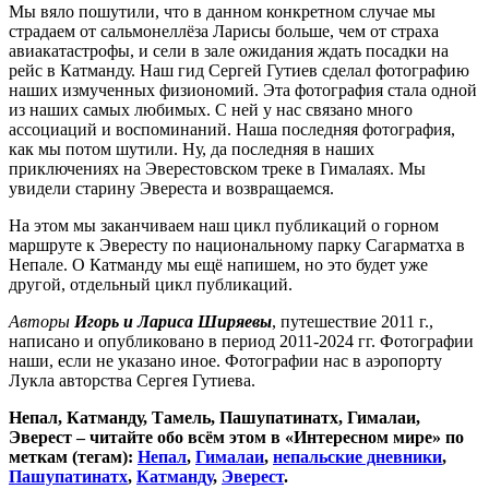
Мы вяло пошутили, что в данном конкретном случае мы
страдаем от сальмонеллёза Ларисы больше, чем от страха
авиакатастрофы, и сели в зале ожидания ждать посадки на
рейс в Катманду. Наш гид Сергей Гутиев сделал фотографию
наших измученных физиономий. Эта фотография стала одной
из наших самых любимых. С ней у нас связано много
ассоциаций и воспоминаний. Наша последняя фотография,
как мы потом шутили. Ну, да последняя в наших
приключениях на Эверестовском треке в Гималаях. Мы
увидели старину Эвереста и возвращаемся.
На этом мы заканчиваем наш цикл публикаций о горном
маршруте к Эвересту по национальному парку Сагарматха в
Непале. О Катманду мы ещё напишем, но это будет уже
другой, отдельный цикл публикаций.
Авторы
Игорь и Лариса Ширяевы
, путешествие 2011 г.,
написано и опубликовано в период 2011-2024 гг. Фотографии
наши, если не указано иное. Фотографии нас в аэропорту
Лукла авторства Сергея Гутиева.
Непал, Катманду, Тамель, Пашупатинатх, Гималаи,
Эверест – читайте обо всём этом в «Интересном мире» по
меткам (тегам):
Непал
,
Гималаи
,
непальские дневники
,
Пашупатинатх
,
Катманду
,
Эверест
.