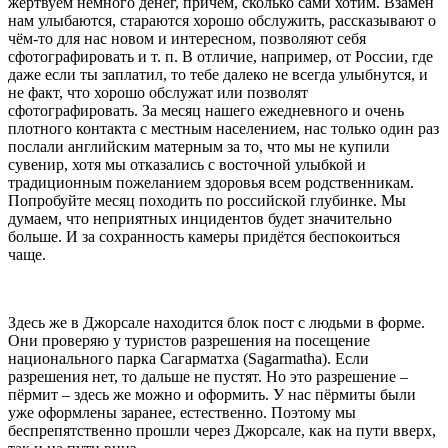
жертвуем немного денег, причём, сколько сами хотим. Взамен
нам улыбаются, стараются хорошо обслужить, рассказывают о
чём-то для нас новом и интересном, позволяют себя
сфотографировать и т. п. В отличие, например, от России, где
даже если ты заплатил, то тебе далеко не всегда улыбнутся, и
не факт, что хорошо обслужат или позволят
сфотографировать. За месяц нашего ежедневного и очень
плотного контакта с местным населением, нас только один раз
послали английским матерным за то, что мы не купили
сувенир, хотя мы отказались с восточной улыбкой и
традиционным пожеланием здоровья всем родственникам.
Попробуйте месяц походить по российской глубинке. Мы
думаем, что неприятных инцидентов будет значительно
больше. И за сохранность камеры придётся беспокоиться
чаще.
Здесь же в Джорсале находится блок пост с людьми в форме.
Они проверяю у туристов разрешения на посещение
национального парка Сагарматха (Sagarmatha). Если
разрешения нет, то дальше не пустят. Но это разрешение –
пёрмит – здесь же можно и оформить. У нас пёрмиты были
уже оформлены заранее, естественно. Поэтому мы
беспрепятственно прошли через Джорсале, как на пути вверх,