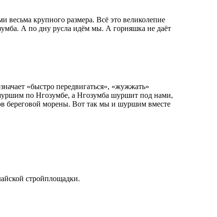
ями весьма крупного размера. Всё это великолепие
умба. А по дну русла идём мы. А горняшка не даёт
значает «быстро передвигаться», «жужжать»
 шуршим по Нгозумбе, а Нгозумба шуршит под нами,
в береговой морены. Вот так мы и шуршим вместе
лайской стройплощадки.