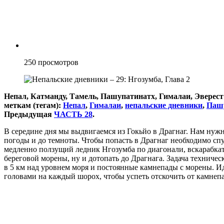
250
просмотров
Непал, Катманду, Тамель, Пашупатинатх, Гималаи, Эверест 
меткам (тегам):
Непал
,
Гималаи
,
непальские дневники
,
Паш
Предыдущая
ЧАСТЬ 28
.
В середине дня мы выдвигаемся из Гокьйо в Драгнаг. Нам нуж
погоды и до темноты. Чтобы попасть в Драгнаг необходимо спу
медленно ползущий ледник Нгозумба по диагонали, вскарабк
береговой морены, ну и дотопать до Драгнага. Задача техничес
в 5 км над уровнем моря и постоянные камнепады с морены. И
головами на каждый шорох, чтобы успеть отскочить от камнепа