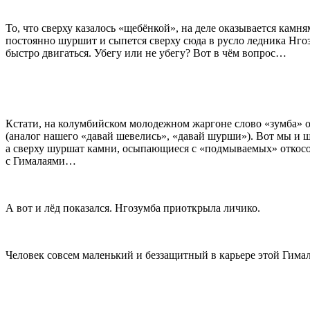
То, что сверху казалось «щебёнкой», на деле оказывается камн
постоянно шуршит и сыпется сверху сюда в русло ледника Нгоз
быстро двигаться. Убегу или не убегу? Вот в чём вопрос…
Кстати, на колумбийском молодежном жаргоне слово «зумба» о
(аналог нашего «давай шевелись», «давай шурши»). Вот мы и
а сверху шуршат камни, осыпающиеся с «подмываемых» откосо
с Гималаями…
А вот и лёд показался. Нгозумба приоткрыла личико.
Человек совсем маленький и беззащитный в карьере этой Гима