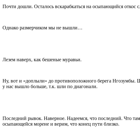
Почти дошли. Осталось вскарабкаться на осыпающийся откос сл
Однако размерчиком мы не вышли…
Лезем наверх, как бешеные муравьи.
Ну, вот и «доплыли» до противоположного берега Нгозумбы. Ш
у нас вышло больше, т.к. шли по диагонали.
Последний рывок. Наверное. Надеемся, что последний. Что там
осыпающейся морене и верим, что конец пути близко.