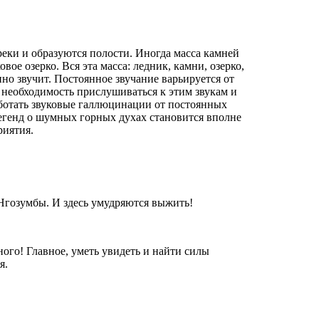
реки и образуются полости. Иногда масса камней
вое озерко. Вся эта масса: ледник, камни, озерко,
но звучит. Постоянное звучание варьируется от
 необходимость прислушиваться к этим звукам и
аботать звуковые галлюцинации от постоянных
егенд о шумных горных духах становится вполне
риятия.
Нгозумбы. И здесь умудряются выжить!
го! Главное, уметь увидеть и найти силы
я.