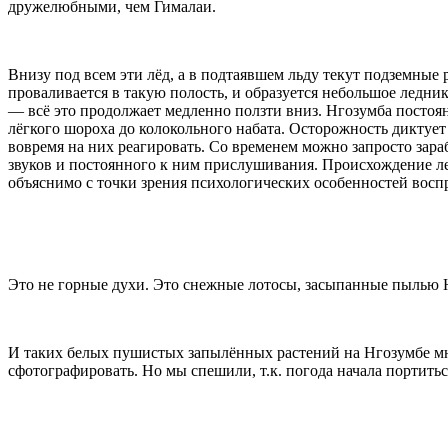
дружелюбными, чем Гималаи.
Внизу под всем эти лёд, а в подтаявшем льду текут подземные 
проваливается в такую полость, и образуется небольшое леднико
— всё это продолжает медленно ползти вниз. Нгозумба постоян
лёгкого шороха до колокольного набата. Осторожность диктует
вовремя на них реагировать. Со временем можно запросто зар
звуков и постоянного к ним прислушивания. Происхождение л
объяснимо с точки зрения психологических особенностей восп
Это не горные духи. Это снежные лотосы, засыпанные пылью 
И таких белых пушистых запылённых растений на Нгозумбе мно
сфотографировать. Но мы спешили, т.к. погода начала портитьс