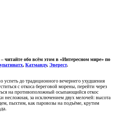
– читайте обо всём этом в «Интересном мире» по
упатинатх
,
Катманду
,
Эверест
.
но успеть до традиционного вечернего ухудшения
ститься с откоса береговой морены, перейти через
аться на противоположный осыпающийся откос
ки несложная, за исключением двух мелочей: высота
дем, пыхтим, как паровозы на подъёме, крутим
да.