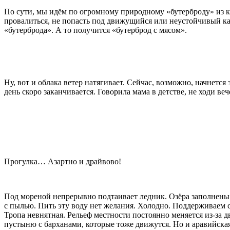
По сути, мы идём по огромному природному «бутерброду» из ка
провалиться, не попасть под движущийся или неустойчивый кам
«бутерброда». А то получится «бутерброд с мясом».
Ну, вот и облака ветер натягивает. Сейчас, возможно, начнется 
день скоро заканчивается. Говорила мама в детстве, не ходи в
Прогулка… Азартно и драйвово!
Под мореной непрерывно подтаивает ледник. Озёра заполнен
с пылью. Пить эту воду нет желания. Холодно. Поддерживаем 
Тропа невнятная. Рельеф местности постоянно меняется из-за 
пустыню с барханами, которые тоже движутся. Но и аравийска