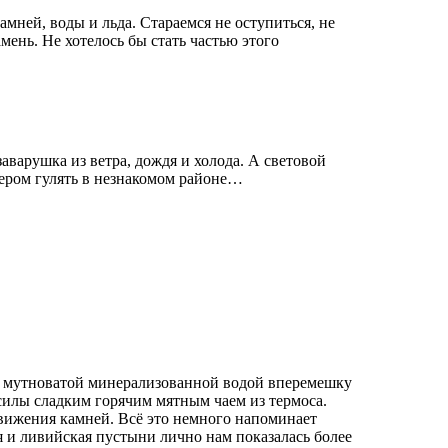
мней, воды и льда. Стараемся не оступиться, не
ень. Не хотелось бы стать частью этого
заварушка из ветра, дождя и холода. А световой
ечером гулять в незнакомом районе…
ы мутноватой минерализованной водой вперемешку
силы сладким горячим мятным чаем из термоса.
движения камней. Всё это немного напоминает
я и ливийская пустыни лично нам показалась более