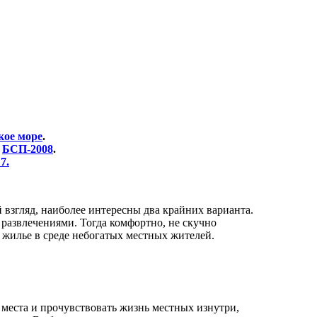
кое море
.
е
БСП-2008
.
7.
 взгляд, наиболее интересны два крайних варианта.
развлечениями. Тогда комфортно, не скучно
 жилье в среде небогатых местных жителей.
 места и прочувствовать жизнь местных изнутри,