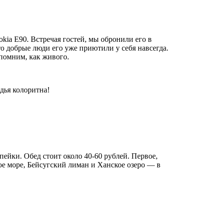
ia E90. Встречая гостей, мы обронили его в
то добрые люди его уже приютили у себя навсегда.
помним, как живого.
адья колоритна!
пейки. Обед стоит около 40-60 рублей. Первое,
кое море, Бейсугский лиман и Ханское озеро — в