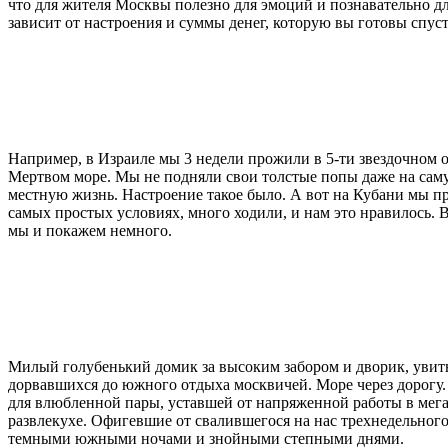
что для жителя Москвы полезно для эмоций и познавательно 
зависит от настроения и суммы денег, которую вы готовы спус
Например, в Израиле мы 3 недели прожили в 5-ти звездочном о
Мертвом море. Мы не подняли свои толстые попы даже на сам
местную жизнь. Настроение такое было. А вот на Кубани мы п
самых простых условиях, много ходили, и нам это нравилось. 
мы и покажем немного.
Милый голубенький домик за высоким забором и дворик, увиты
дорвавшихся до южного отдыха москвичей. Море через дорогу. 
для влюбленной пары, уставшей от напряженной работы в мега
развлекухе. Офигевшие от свалившегося на нас трехнедельного
темными южными ночами и знойными степными днями.