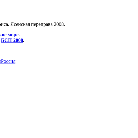
са. Ясенская переправа 2008.
кое море
.
е
БСП-2008
.
й
Россия