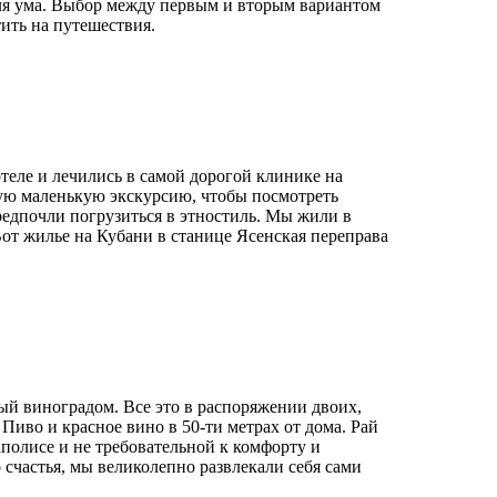
для ума. Выбор между первым и вторым вариантом
тить на путешествия.
теле и лечились в самой дорогой клинике на
ую маленькую экскурсию, чтобы посмотреть
редпочли погрузиться в этностиль. Мы жили в
Вот жилье на Кубани в станице Ясенская переправа
й виноградом. Все это в распоряжении двоих,
Пиво и красное вино в 50-ти метрах от дома. Рай
полисе и не требовательной к комфорту и
 счастья, мы великолепно развлекали себя сами