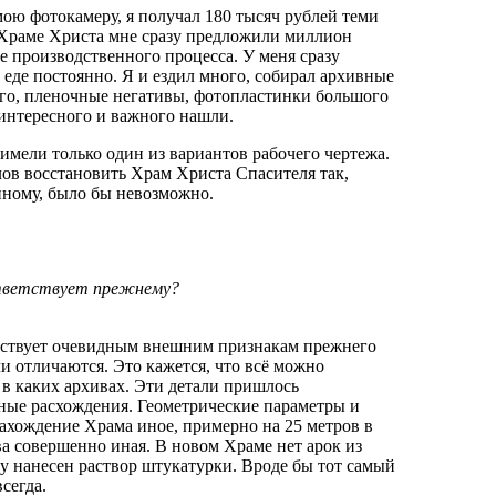
 мою фотокамеру, я получал 180 тысяч рублей теми
 Храме Христа мне сразу предложили миллион
 производственного процесса. У меня сразу
о еде постоянно. Я и ездил много, собирал архивные
ого, пленочные негативы, фотопластинки большого
 интересного и важного нашли.
имели только один из вариантов рабочего чертежа.
лов восстановить Храм Христа Спасителя так,
нному, было бы невозможно.
ответствует прежнему?
етствует очевидным внешним признакам прежнего
и отличаются. Это кажется, что всё можно
 в каких архивах. Эти детали пришлось
ьные расхождения. Геометрические параметры и
ахождение Храма иное, примерно на 25 метров в
ва совершенно иная. В новом Храме нет арок из
цу нанесен раствор штукатурки. Вроде бы тот самый
сегда.