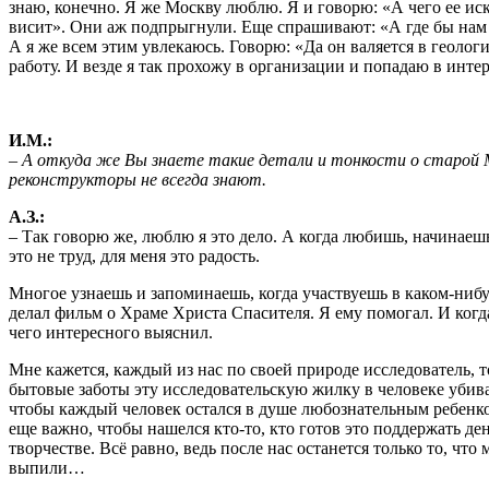
знаю, конечно. Я же Москву люблю. Я и говорю: «А чего ее иск
висит». Они аж подпрыгнули. Еще спрашивают: «А где бы на
А я же всем этим увлекаюсь. Говорю: «Да он валяется в геолог
работу. И везде я так прохожу в организации и попадаю в инте
И.М.:
– А откуда же Вы знаете такие детали и тонкости о старой 
реконструкторы не всегда знают.
А.З.:
– Так говорю же, люблю я это дело. А когда любишь, начинае
это не труд, для меня это радость.
Многое узнаешь и запоминаешь, когда участвуешь в каком-ниб
делал фильм о Храме Христа Спасителя. Я ему помогал. И когд
чего интересного выяснил.
Мне кажется, каждый из нас по своей природе исследователь, 
бытовые заботы эту исследовательскую жилку в человеке убива
чтобы каждый человек остался в душе любознательным ребенк
еще важно, чтобы нашелся кто-то, кто готов это поддержать де
творчестве. Всё равно, ведь после нас останется только то, что 
выпили…