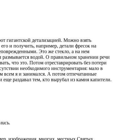
ют гигантской детализацией. Можно взять
его и получить, например, детали фресок на
еповрежденными. Это же стекло, а на нем
 и размывается водой. О правильном хранении речи
вать, что это. Потом отреставрировать без потери
сутствии необходимого инструментария: мало в
м всем я и занимался. А потом отпечатанные
 еще раздавал тем, кто вырубал из камня капители.
лись.
имер, изображения многих местных Святых