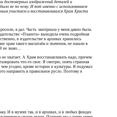
ки достоверных изображений деталей и
ыло не по чему. И вот именно с использованием
нным участием и восстанавливался Храм Христа
росили, я дал. Часть материала у меня давно была.
здательстве «Планета» выходила очень подробная
твенно, в издательстве в архивах хранились
ие храм такого масштаба и значения, не нашли в
 Я не знаю…
о не хватает. А Храм восстанавливать надо, причем
тазировать что-то свое. Я смотрю, опять странная
 чем угодно, кроме истории и культуры. Я подумал:
это направить в правильное русло. Поэтому я
жу. И в музеях так, и в архивах, и в любых фондах
 увлеченные своим делом. Поэтому мы с ними очень