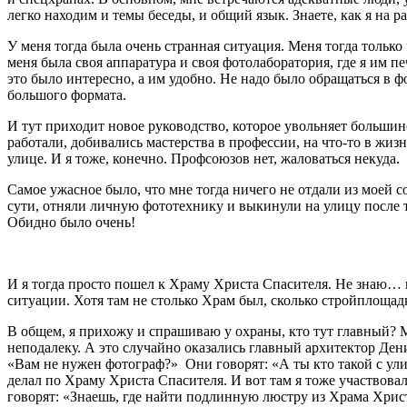
легко находим и темы беседы, и общий язык. Знаете, как я на 
У меня тогда была очень странная ситуация. Меня тогда тольк
меня была своя аппаратура и своя фотолаборатория, где я им п
это было интересно, а им удобно. Не надо было обращаться в ф
большого формата.
И тут приходит новое руководство, которое увольняет большин
работали, добивались мастерства в профессии, на что-то в жи
улице. И я тоже, конечно. Профсоюзов нет, жаловаться некуда.
Самое ужасное было, что мне тогда ничего не отдали из моей с
сути, отняли личную фототехнику и выкинули на улицу после то
Обидно было очень!
И я тогда просто пошел к Храму Христа Спасителя. Не знаю… 
ситуации. Хотя там не столько Храм был, сколько стройплощадк
В общем, я прихожу и спрашиваю у охраны, кто тут главный?
неподалеку. А это случайно оказались главный архитектор Ден
«Вам не нужен фотограф?» Они говорят: «А ты кто такой с ули
делал по Храму Христа Спасителя. И вот там я тоже участвов
говорят: «Знаешь, где найти подлинную люстру из Храма Хрис