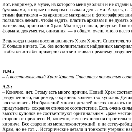
Вот, например, в музее, из которого меня уволили и не отдали
бумажками, которые с юмором называли деньгами. А здесь, на
этими фантиками – за архивные материалы и фотографирование
появились деньги, чтобы ездить, платить архивам и не думать 
материалы, привозил в Храм. Мы тогда нашли, рисунки Толст
формата, документы, описания, — в общем, очень много всего
Ведь когда начали восстанавливать Храм Христа Спасителя, то 
И больше ничего. Т.е. без дополнительных найденных материа
чтобы он хотя бы примерно соответствовал прежнему разруше
И.М.:
– А восстановленный Храм Христа Спасителя полностью со
А.З.:
– Конечно, нет. Этому есть много причин. Новый Храм соотв
разрушенного, например, сохранено количество куполов. Детал
восстановить. Изображений многих деталей не сохранилось ни
придумывать, сохраняя стилевое соответствие. Есть очень сил
высоты куполов не соответствуют оригинальным. Даже местон
стороне от прежнего. И, конечно, сама технология строительст
кирпича. Все сварено из металлоконструкций, и на сетку-раби
Храм, но не тот… Исторические детали и тонкости утеряны нав