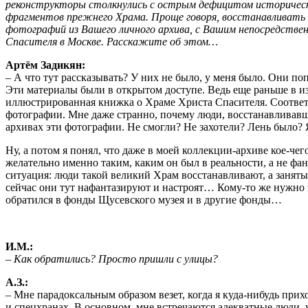
реконструкторы столкнулись с острым дефицитом историчес
фрагментов прежнего Храма. Проще говоря, восстанавливать б
фотографий из Вашего личного архива, с Вашим непосредстве
Спасителя в Москве. Расскажите об этом…
Артём Задикян:
– А что тут рассказывать? У них не было, у меня было. Они поп
Эти материалы были в открытом доступе. Ведь еще раньше в и
иллюстрированная книжка о Храме Христа Спасителя. Соответс
фотографии. Мне даже странно, почему люди, восстанавливавш
архивах эти фотографии. Не смогли? Не захотели? Лень было?
Ну, а потом я понял, что даже в моей коллекции-архиве кое-чег
желательно именно таким, каким он был в реальности, а не фан
ситуация: люди такой великий Храм восстанавливают, а заняты
сейчас они тут нафантазируют и настроят… Кому-то же нужно 
обратился в фонды Щусевского музея и в другие фонды…
И.М.:
– Как обратились? Просто пришли с улицы?
А.З.:
– Мне парадоксальным образом везет, когда я куда-нибудь прихо
и спецхранах. В основном, мне встречаются адекватные люди,