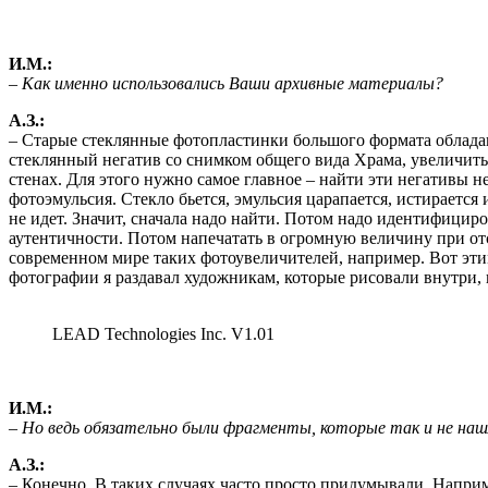
И.М.:
– Как именно использовались Ваши архивные материалы?
А.З.:
– Старые стеклянные фотопластинки большого формата облада
стеклянный негатив со снимком общего вида Храма, увеличить 
стенах. Для этого нужно самое главное – найти эти негативы н
фотоэмульсия. Стекло бьется, эмульсия царапается, истирается
не идет. Значит, сначала надо найти. Потом надо идентифициро
аутентичности. Потом напечатать в огромную величину при от
современном мире таких фотоувеличителей, например. Вот эти
фотографии я раздавал художникам, которые рисовали внутри, и
LEAD Technologies Inc. V1.01
И.М.:
– Но ведь обязательно были фрагменты, которые так и не наш
А.З.:
– Конечно. В таких случаях часто просто придумывали. Напр