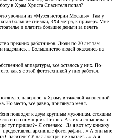
работу в Храм Христа Спасителя попал?
о что уволили из «Музея истории Москвы». Там у
ечатал большие снимки, 3Х4 метра, к примеру. Мне
отоателье и платить большие деньги за печать
ство прежних работников. Люди по 20 лет там
зни надеялись… Большинство людей оказались на
обственной аппаратуры, всё осталось у них. По-
го, как я с этой фототехникой у них работал.
потянуло, наверное, к Храму в тяжелой жизненной
а. Но место, всё равно, притянуло меня.
 Меня подводят к двум крупным мужчинам, стоящим
исов и его помощник Петров. А я их и спрашиваю:
цы тут пришел?» Я отвечаю: «Да я вот эту книжку
ал, предоставлял архивные фотографии…» А они мне
та Спасителя? У нас люстры не хватает…» А я