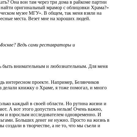
ать? Она вон там через три дома в райкоме партии
м найти оригинальный мрамор с облицовки Храма?»
ическом музее МГУ». В общем, так меня взяли на
ресные места. Везет мне на хороших людей.
Москве? Ведь сами реставраторы и
шь быть внимательным и любознательным. Для меня
удь интересном проекте. Например, Белянчиков
а делали книжку о Храме, я тоже помогал, и много
только каждый в своей области. Но рутина жизни и
ют. А вот этого допустить нельзя! Очень важно,
ом и взрослым исследователем одновременно. И
ньгами. Больших денег не нужно. Просто на жизнь в
мы создали в творчестве, а не то, что мы съели и