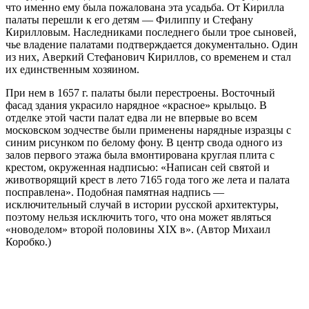
что именно ему была пожалована эта усадьба. От Кирилла
палаты перешли к его детям — Филиппу и Стефану
Кирилловым. Наследниками последнего были трое сыновей,
чье владение палатами подтверждается документально. Один
из них, Аверкий Стефанович Кириллов, со временем и стал
их единственным хозяином.
При нем в 1657 г. палаты были перестроены. Восточный
фасад здания украсило нарядное «красное» крыльцо. В
отделке этой части палат едва ли не впервые во всем
московском зодчестве были применены нарядные изразцы с
синим рисунком по белому фону. В центр свода одного из
залов первого этажа была вмонтирована круглая плита с
крестом, окруженная надписью: «Написан сей святой и
животворящий крест в лето 7165 года того же лета и палата
посправлена». Подобная памятная надпись —
исключительный случай в истории русской архитектуры,
поэтому нельзя исключить того, что она может являться
«новоделом» второй половины XIX в». (Автор Михаил
Коробко.)