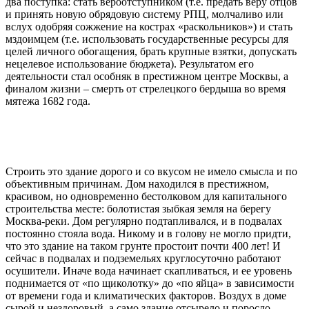
два поступка: стать вероотступником (т.е. предать веру отцов
и принять новую обрядовую систему РПЦ, молчаливо или
вслух одобряя сожжение на кострах «раскольников») и стать
мздоимцем (т.е. использовать государственные ресурсы для
целей личного обогащения, брать крупные взятки, допускать
нецелевое использование бюджета). Результатом его
деятельности стал особняк в престижном центре Москвы, а
финалом жизни – смерть от стрелецкого бердыша во время
мятежа 1682 года.
Строить это здание дорого и со вкусом не имело смысла и по
объективным причинам. Дом находился в престижном,
красивом, но одновременно бестолковом для капитального
строительства месте: болотистая зыбкая земля на берегу
Москва-реки. Дом регулярно подтапливался, и в подвалах
постоянно стояла вода. Никому и в голову не могло придти,
что это здание на таком грунте простоит почти 400 лет! И
сейчас в подвалах и подземельях круглосуточно работают
осушители. Иначе вода начинает скапливаться, и ее уровень
поднимается от «по щиколотку» до «по яйца» в зависимости
от времени года и климатических факторов. Воздух в доме
сырой и нездоровый, а само здание отсырело и поросло