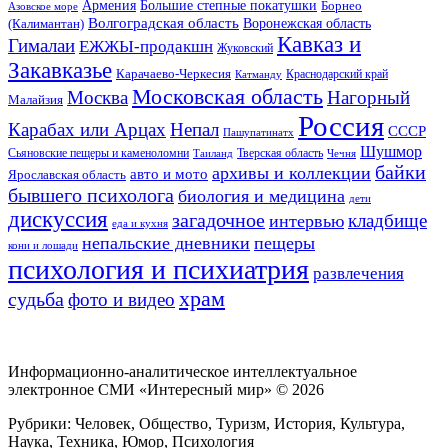
Большие степные покатушки
Армения
Борнео
Азовское море
Волгоградская область
Воронежская область
(Калимантан)
Кавказ и
Гималаи
ЕЖЖЫ-продакшн
Жуковский
Закавказье
Карачаево-Черкесия
Катманду
Краснодарский край
Московская область
Москва
Нагорный
Малайзия
Россия
Карабах или Арцах
Непал
СССР
Пашупатинатх
Шушмор
Сьяновские пещеры и каменоломни
Тверская область
Таиланд
Чечня
байки
архивы и коллекции
авто и мото
Ярославская область
бывшего психолога
биология и медицина
дети
дискуссия
загадочное
кладбище
интервью
еда и кухня
непальские дневники
пещеры
кони и лошади
психология и психиатрия
развлечения
храм
судьба
фото и видео
Информационно-аналитическое интеллектуальное
электронное СМИ «Интересный мир» ©
2026
Рубрики: Человек, Общество, Туризм, История, Культура,
Наука, Техника, Юмор, Психология