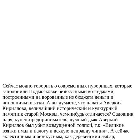
Сейчас модно говорить о современных нуворишах, которые
заполонили Подмосковье безвкусными коттеджами,
построенными на ворованные из бюджета деньги и
чиновничьи взятки. А вы думаете, что палаты Аверкия
Кириллова, величайший исторический и культурный
памятник старой Москвы, чем-нибудь отличается? Садовник
царя, купец-предприниматель, думный дьяк Аверкий
Кириллов был убит возмущенной толпой, т.к. «Великие
взятки имал и налогу и всякую неправду чинил». А сейчас
эклектичным и безвкусным, как деревенский амбар,