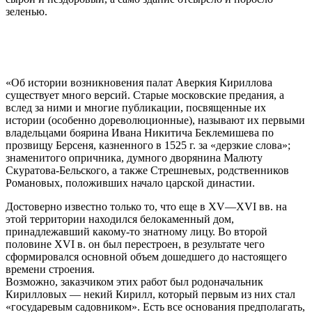
зеленью.
«Об истории возникновения палат Аверкия Кириллова
существует много версий. Старые московские предания, а
вслед за ними и многие публикации, посвященные их
истории (особенно дореволюционные), называют их первыми
владельцами боярина Ивана Никитича Беклемишева по
прозвищу Берсеня, казненного в 1525 г. за «дерзкие слова»;
знаменитого опричника, думного дворянина Малюту
Скуратова-Бельского, а также Стрешневых, родственников
Романовых, положивших начало царской династии.
Достоверно известно только то, что еще в XV—XVI вв. на
этой территории находился белокаменный дом,
принадлежавший какому-то знатному лицу. Во второй
половине XVI в. он был перестроен, в результате чего
сформировался основной объем дошедшего до настоящего
времени строения.
Возможно, заказчиком этих работ был родоначальник
Кирилловых — некий Кирилл, который первым из них стал
«государевым садовником». Есть все основания предполагать,