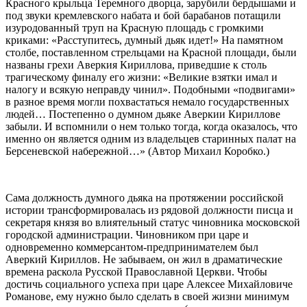
Красного крыльца Теремного дворца, зарубили бердышами и
под звуки кремлевского набата и бой барабанов потащили
изуродованный труп на Красную площадь с громкими
криками: «Расступитесь, думный дьяк идет!» На памятном
столбе, поставленном стрельцами на Красной площади, были
названы грехи Аверкия Кириллова, приведшие к столь
трагическому финалу его жизни: «Великие взятки имал и
налогу и всякую неправду чинил». Подобными «подвигами»
в разное время могли похвастаться немало государственных
людей… Постепенно о думном дьяке Аверкии Кириллове
забыли. И вспомнили о нем только тогда, когда оказалось, что
именно он является одним из владельцев старинных палат на
Берсеневской набережной…» (Автор Михаил Коробко.)
Сама должность думного дьяка на протяжении российской
истории трансформировалась из рядовой должности писца и
секретаря князя во влиятельный статус чиновника московской
городской администрации. Чиновником при царе и
одновременно коммерсантом-предпринимателем был
Аверкий Кириллов. Не забываем, он жил в драматические
времена раскола Русской Православной Церкви. Чтобы
достичь социального успеха при царе Алексее Михайловиче
Романове, ему нужно было сделать в своей жизни минимум