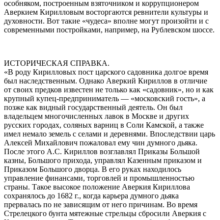
особняком, построенным взяточником и коррупционером
Аверкием Кирилловым восторгаются ревнители культуры и
духовности. Вот такие «чудеса» вполне могут произойти и с
современными постройками, например, на Рублевском шоссе.
ИСТОРИЧЕСКАЯ СПРАВКА.
«В роду Кирилловых пост царского садовника долгое время
был наследственным. Однако Аверкий Кириллов в отличие
от своих предков известен не только как «садовник», но и как
крупный купец-предприниматель — «московский гость», а
позже как видный государственный деятель. Он был
владельцем многочисленных лавок в Москве и других
русских городах, соляных варниц в Соли Камской, а также
имел немало земель с селами и деревнями. Впоследствии царь
Алексей Михайлович пожаловал ему чин думного дьяка.
После этого А.С. Кириллов возглавлял Приказы Большой
казны, Большого прихода, управлял Казенным приказом и
Приказом Большого дворца. В его руках находилось
управление финансами, торговлей и промышленностью
страны. Такое высокое положение Аверкия Кириллова
сохранялось до 1682 г., когда карьера думного дьяка
прервалась по не зависящим от него причинам. Во время
Стрелецкого бунта мятежные стрельцы сбросили Аверкия с