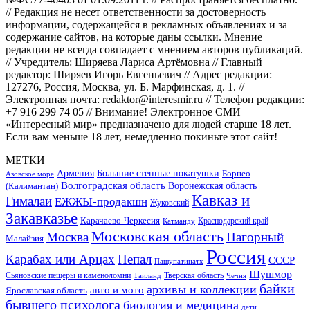
// Редакция не несет ответственности за достоверность
информации, содержащейся в рекламных объявлениях и за
содержание сайтов, на которые даны ссылки. Мнение
редакции не всегда совпадает с мнением авторов публикаций.
// Учредитель: Ширяева Лариса Артёмовна // Главный
редактор: Ширяев Игорь Евгеньевич // Адрес редакции:
127276, Россия, Москва, ул. Б. Марфинская, д. 1. //
Электронная почта: redaktor@interesmir.ru // Телефон редакции:
+7 916 299 74 05 // Внимание! Электронное СМИ
«Интересный мир» предназначено для людей старше 18 лет.
Если вам меньше 18 лет, немедленно покиньте этот сайт!
МЕТКИ
Большие степные покатушки
Армения
Борнео
Азовское море
Волгоградская область
Воронежская область
(Калимантан)
Кавказ и
Гималаи
ЕЖЖЫ-продакшн
Жуковский
Закавказье
Карачаево-Черкесия
Катманду
Краснодарский край
Московская область
Москва
Нагорный
Малайзия
Россия
Карабах или Арцах
Непал
СССР
Пашупатинатх
Шушмор
Сьяновские пещеры и каменоломни
Тверская область
Таиланд
Чечня
байки
архивы и коллекции
авто и мото
Ярославская область
бывшего психолога
биология и медицина
дети