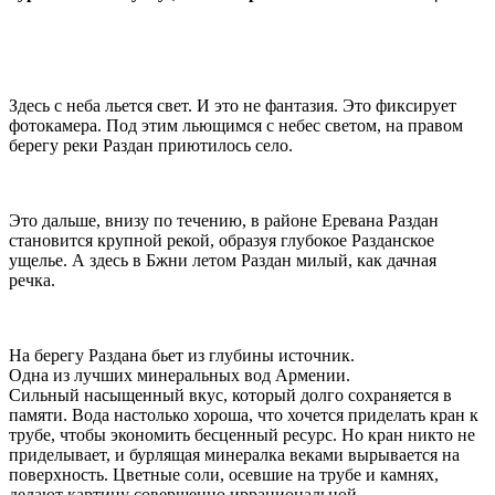
Здесь с неба льется свет. И это не фантазия. Это фиксирует
фотокамера. Под этим льющимся с небес светом, на правом
берегу реки Раздан приютилось село.
Это дальше, внизу по течению, в районе Еревана Раздан
становится крупной рекой, образуя глубокое Разданское
ущелье. А здесь в Бжни летом Раздан милый, как дачная
речка.
На берегу Раздана бьет из глубины источник.
Одна из лучших минеральных вод Армении.
Сильный насыщенный вкус, который долго сохраняется в
памяти. Вода настолько хороша, что хочется приделать кран к
трубе, чтобы экономить бесценный ресурс. Но кран никто не
приделывает, и бурлящая минералка веками вырывается на
поверхность. Цветные соли, осевшие на трубе и камнях,
делают картину совершенно иррациональной.