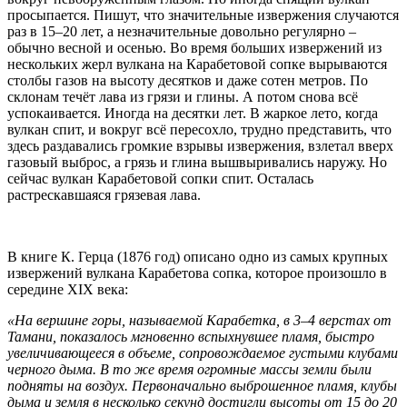
просыпается. Пишут, что значительные извержения случаются
раз в 15–20 лет, а незначительные довольно регулярно –
обычно весной и осенью. Во время больших извержений из
нескольких жерл вулкана на Карабетовой сопке вырываются
столбы газов на высоту десятков и даже сотен метров. По
склонам течёт лава из грязи и глины. А потом снова всё
успокаивается. Иногда на десятки лет. В жаркое лето, когда
вулкан спит, и вокруг всё пересохло, трудно представить, что
здесь раздавались громкие взрывы извержения, взлетал вверх
газовый выброс, а грязь и глина вышвыривались наружу. Но
сейчас вулкан Карабетовой сопки спит. Осталась
растрескавшаяся грязевая лава.
В книге К. Герца (1876 год) описано одно из самых крупных
извержений вулкана Карабетова сопка, которое произошло в
середине XIX века:
«На вершине горы, называемой Карабетка, в 3–4 верстах от
Тамани, показалось мгновенно вспыхнувшее пламя, быстро
увеличивающееся в объеме, сопровождаемое густыми клубами
черного дыма. В то же время огромные массы земли были
подняты на воздух. Первоначально выброшенное пламя, клубы
дыма и земля в несколько секунд достигли высоты от 15 до 20