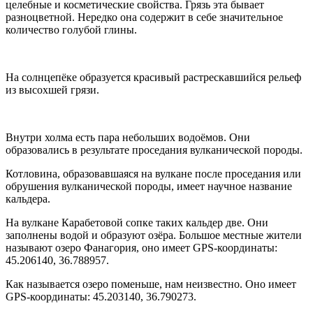
целебные и косметические свойства. Грязь эта бывает
разноцветной. Нередко она содержит в себе значительное
количество голубой глины.
На солнцепёке образуется красивый растрескавшийся рельеф
из высохшей грязи.
Внутри холма есть пара небольших водоёмов. Они
образовались в результате проседания вулканической породы.
Котловина, образовавшаяся на вулкане после проседания или
обрушения вулканической породы, имеет научное название
кальдера.
На вулкане Карабетовой сопке таких кальдер две. Они
заполнены водой и образуют озёра. Большое местные жители
называют озеро Фанагория, оно имеет GPS-координаты:
45.206140, 36.788957.
Как называется озеро поменьше, нам неизвестно. Оно имеет
GPS-координаты: 45.203140, 36.790273.