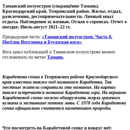
Таманский полуостров (сокращённо Тамань).
Краснодарский край, Темрюкский район. Жилье, отдых,
развлечения, достопримечательности. Личный опыт
отдыха. Наблюдения за жизнью. Отзыв о сервисах. Отчет о
поездке. Июль-август 2021–22 гг.
Предыдущая часть:
«Таманский полуостров. Часть 8.
Посёлок Веселовка и Бугазская коса»
.
Весь цикл публикаций о Таманском полуострове можно
отслеживать по метке
Тамань
.
Карабетова сопка в Темрюкском районе Краснодарского
края известна также под названием Карабетка. Так
местные жители сократили это название. На картах
также встречается название Карабетова гора. На вершине
Карабетовой сопки можно обнаружить жерла грязевого
вулкана и застывшие потоки лавы. С 1978 года Карабетова
сопка официально считается памятником природы.
Что посмотреть на Карабетовой сопке и вокруг неё: