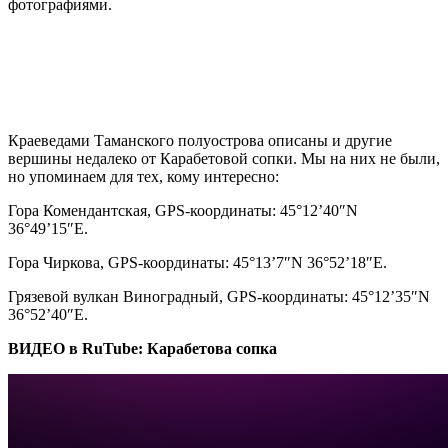
фотографиями.
Краеведами Таманского полуострова описаны и другие
вершины недалеко от Карабетовой сопки. Мы на них не были,
но упоминаем для тех, кому интересно:
Гора Комендантская, GPS-координаты: 45°12’40″N
36°49’15″E.
Гора Чиркова, GPS-координаты: 45°13’7″N 36°52’18″E.
Грязевой вулкан Виноградный, GPS-координаты: 45°12’35″N
36°52’40″E.
ВИДЕО в RuTube: Карабетова сопка