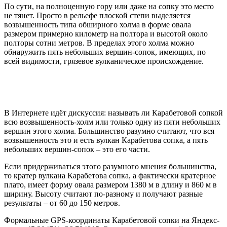
По сути, на полноценную гору или даже на сопку это место
не тянет. Просто в рельефе плоской степи выделяется
возвышенность типа обширного холма в форме овала
размером примерно километр на полтора и высотой около
полторы сотни метров. В пределах этого холма можно
обнаружить пять небольших вершин-сопок, имеющих, по
всей видимости, грязевое вулканическое происхождение.
В Интернете идёт дискуссия: называть ли Карабетовой сопкой
всю возвышенность-холм или только одну из пяти небольших
вершин этого холма. Большинство разумно считают, что вся
возвышенность это и есть вулкан Карабетова сопка, а пять
небольших вершин-сопок – это его части.
Если придерживаться этого разумного мнения большинства,
то кратер вулкана Карабетова сопка, а фактически кратерное
плато, имеет форму овала размером 1380 м в длину и 860 м в
ширину. Высоту считают по-разному и получают разные
результаты – от 60 до 150 метров.
Формальные GPS-координаты Карабетовой сопки на Яндекс-