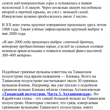
сажен над поверхностью горы и оставались в таком
положений 5–6 минут. Через несколько минут последовали
второй и третий взрывы, но уже с меньшей силой.
Извержение вулкана продолжалось около 3 часов».
В XX веке очень крупное извержение произошло здесь летом
1968 года. Также учёные зафиксировали крупный выброс в
мае 2000 года:
«В мае 2000 года произошел выброс сопочной брекчии,
которому предшествовал взрыв, а вслед за сильным хлопком
возникла яркая вспышка и появился газовый факел высотой
300–400 метров».
Подобные грязевые вулканы известны на Таманском
полуострове под ярким названием — Блевака. Всего на
Таманском полуострове насчитывают около 30 грязевых
вулканов-Блевак. Например, мы уже писали о подобном
грязевом вулкане Блевака вблизи станицы Ахтанизовская:
«Таманский полуостров. Часть 5. Ахтанизовская»
. Но
Карабетова сопка – это самый большой вулкан на Таманском
полуострове. Некоторые считают, что грязь, извергаемая
грязевыми вулканами Таманского полуострова, имеет