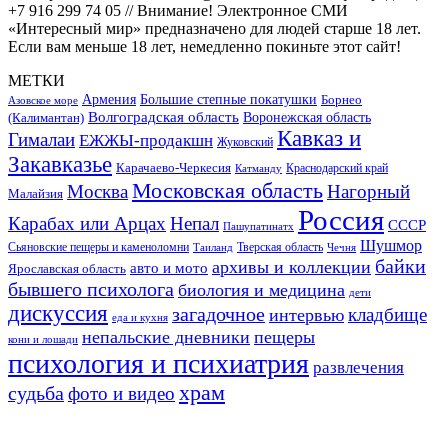
+7 916 299 74 05 // Внимание! Электронное СМИ
«Интересный мир» предназначено для людей старше 18 лет.
Если вам меньше 18 лет, немедленно покиньте этот сайт!
МЕТКИ
Большие степные покатушки
Армения
Борнео
Азовское море
Волгоградская область
Воронежская область
(Калимантан)
Кавказ и
Гималаи
ЕЖЖЫ-продакшн
Жуковский
Закавказье
Карачаево-Черкесия
Катманду
Краснодарский край
Московская область
Москва
Нагорный
Малайзия
Россия
Карабах или Арцах
Непал
СССР
Пашупатинатх
Шушмор
Сьяновские пещеры и каменоломни
Тверская область
Таиланд
Чечня
байки
архивы и коллекции
авто и мото
Ярославская область
бывшего психолога
биология и медицина
дети
дискуссия
загадочное
кладбище
интервью
еда и кухня
непальские дневники
пещеры
кони и лошади
психология и психиатрия
развлечения
храм
судьба
фото и видео