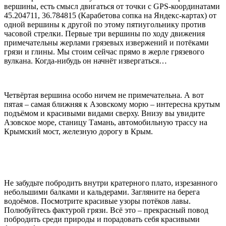
вершины, есть смысл двигаться от точки с GPS-координатами
45.204711, 36.784815 (Карабетова сопка на Яндекс-картах) от
одной вершины к другой по этому пятиугольнику против
часовой стрелки. Первые три вершины по ходу движения
примечательны жерлами грязевых извержений и потёками
грязи и глины. Мы стоим сейчас прямо в жерле грязевого
вулкана. Когда-нибудь он начнёт извергаться…
Четвёртая вершина особо ничем не примечательна. А вот
пятая – самая ближняя к Азовскому морю – интересна крутым
подъёмом и красивыми видами сверху. Внизу вы увидите
Азовское море, станицу Тамань, автомобильную трассу на
Крымский мост, железную дорогу в Крым.
Не забудьте побродить внутри кратерного плато, изрезанного
небольшими балками и кальдерами. Загляните на берега
водоёмов. Посмотрите красивые узоры потёков лавы.
Полюбуйтесь фактурой грязи. Всё это – прекрасный повод
побродить среди природы и порадовать себя красивыми