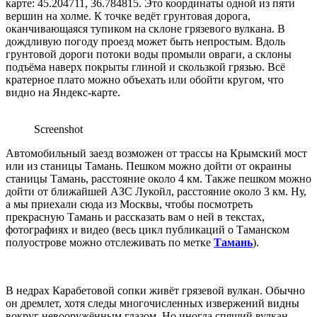
карте: 45.204711, 36.784815. Это координаты одной из пяти
вершин на холме. К точке ведёт грунтовая дорога,
оканчивающаяся тупиком на склоне грязевого вулкана. В
дождливую погоду проезд может быть непростым. Вдоль
грунтовой дороги потоки воды промыли овраги, а склоны
подъёма наверх покрыты глиной и скользкой грязью. Всё
кратерное плато можно объехать или обойти кругом, что
видно на Яндекс-карте.
Screenshot
Автомобильный заезд возможен от трассы на Крымский мост
или из станицы Тамань. Пешком можно дойти от окраины
станицы Тамань, расстояние около 4 км. Также пешком можно
дойти от ближайшей АЗС Лукойл, расстояние около 3 км. Ну,
а мы приехали сюда из Москвы, чтобы посмотреть
прекрасную Тамань и рассказать вам о ней в текстах,
фотографиях и видео (весь цикл публикаций о Таманском
полуострове можно отслеживать по метке
Тамань
).
В недрах Карабетовой сопки живёт грязевой вулкан. Обычно
он дремлет, хотя следы многочисленных извержений видны
вокруг невооружённым глазом. Но иногда спящий вулкан