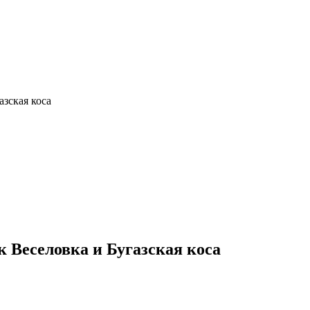
азская коса
к Веселовка и Бугазская коса