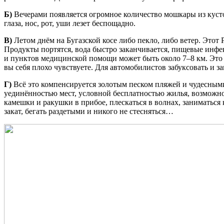
Б)
Вечерами появляется огромное количество мошкары из кустов
глаза, нос, рот, уши лезет беспощадно.
В)
Летом днём на Бугазской косе либо пекло, либо ветер. Этот
Продукты портятся, вода быстро заканчивается, пищевые инфе
и пунктов медицинской помощи может быть около 7–8 км. Это 
вы себя плохо чувствуете. Для автомобилистов забуксовать и з
Г)
Всё это компенсируется золотым песком пляжей и чудесным
уединённостью мест, условной бесплатностью жилья, возможно
камешки и ракушки в прибое, плескаться в волнах, заниматься
закат, бегать раздетыми и никого не стесняться…