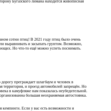
сторону Бугазского лимана находится живописная
аном сотни птиц! В 2021 году птиц было очень
али выравнивать и засыпать грунтом. Возможно,
ающих. Но что-то ещё можно успеть поснимать.
 дорогу преграждает шлагбаум и человек в
я территория, и проезд автомобилей запрещён. Но
века в камуфляже нам показалась неубедительной.
 организованна большая неохраняемая автостоянка.
я кемпинги. Если у вас есть возможности и