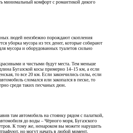
ить минимальный комфорт с романтикой дикого
нных людей неизбежно порождают скопления
тся уборка мусора из тех денег, которые собирают
 для мусора и оборудованных туалетов сильно
 красивыми и чистыми будут места. Тем меньше
длина Бугазской косы примерно 14–15 км, а если
нская, то все 20 км. Если закончились силы, если
 автомобиль сломался или закопался в песке, то
ерно среди таких песчаных дюн.
вив там автомобиль на стоянку рядом с палаткой,
втомобиля до воды – Чёрного моря, Бугазского
етров. К тому же, ненароком вы можете нарушить
трафуют, но могут начать в любой момент.