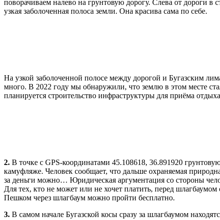
поворачиваем налево на грунтовую дорогу. Слева от дороги в 
узкая заболоченная полоса земли. Она красива сама по себе.
На узкой заболоченной полосе между дорогой и Бугазским лим
много. В 2022 году мы обнаружили, что землю в этом месте ст
планируется строительство инфраструктуры для приёма отдых
2.
В точке с GPS-координатами 45.108618, 36.891920 грунтовую
камуфляже. Человек сообщает, что дальше охраняемая природна
за деньги можно… Юридическая аргументация со стороны чело
Для тех, кто не может или не хочет платить, перед шлагбаумом
Пешком через шлагбаум можно пройти бесплатно.
3.
В самом начале Бугазской косы сразу за шлагбаумом находятс