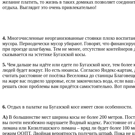
желание платить, то жизнь в таких домиках позволяет соедин
отдыха. Выглядит это очень привлекательно!
4.
Многочисленные неорганизованные стоянки плохо воспита
мусора. Периодически мусор убирают. Говорят, что финансируе
при проезде шлагбаума. Тем не менее, отсутствие контейнеров
сказывается на эстетике Бугазской косы.
5.
Чем дальше вы идёте или едете по Бугазской косе, тем более
людей будет вокруг. Но есть нюансы. Согласно Яндекс-картам, 
считать расстояние от посёлка Веселовка до станицы Благовеще
на жаре вас подвело здоровье, если закончилась вода, если ваш
решать свои проблемы вам придётся самостоятельно. Вот прим
6.
Отдых в палатке на Бугазской косе имеет свои особенности.
А)
В большинстве мест ширина косы не более 200 метров. Поста
вы почти неизбежно нарушаете Водный кодекс. Расстояние от а
лимана или Кизилташского лимана – вряд ли будет более 100 м
режим ООПТ. Двойная вероятность получить штраф. Пока не ш