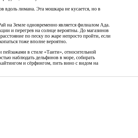
 вдоль лимана. Эта мошкара не кусается, но в
 Рай на Земле одновременно является филиалом Ада.
кции и перегрев на солнце вероятны. До магазинов
расстояние по песку по жаре непросто пройти, если
акопаться тоже вполне вероятно.
и пейзажами в стиле «Таити», относительной
стью наблюдать дельфинов в море, собирать
 кайтингом и сёрфингом, пить вино с видом на