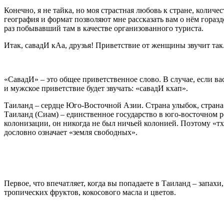
Конечно, я не тайка, но моя страстная любовь к стране, количе
география и формат позволяют мне рассказать вам о нём горазд
раз побывавший там в качестве организованного туриста.
Итак, савадИ кАа, друзья! Приветствие от женщины звучит так
«СавадИ» – это общее приветственное слово. В случае, если вас
и мужское приветствие будет звучать: «савадИ кхап».
Таиланд – сердце Юго-Восточной Азии. Страна улыбок, страна 
Таиланд (Сиам) – единственное государство в юго-восточном 
колонизации, он никогда не был ничьей колонией. Поэтому «тха
дословно означает «земля свободных».
Первое, что впечатляет, когда вы попадаете в Таиланд – запах
тропических фруктов, кокосового масла и цветов.