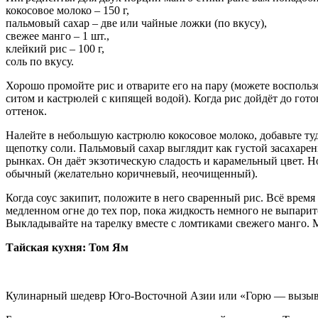
кокосовое молоко – 150 г,
пальмовый сахар – две или чайные ложки (по вкусу),
свежее манго – 1 шт.,
клейкий рис – 100 г,
соль по вкусу.
Хорошо промойте рис и отварите его на пару (можете восполь
ситом и кастрюлей с кипящей водой). Когда рис дойдёт до гот
оттенок.
Налейте в небольшую кастрюлю кокосовое молоко, добавьте ту
щепотку соли. Пальмовый сахар выглядит как густой засахарен
рынках. Он даёт экзотическую сладость и карамельный цвет. Но
обычный (желательно коричневый, неочищенный).
Когда соус закипит, положите в него сваренный рис. Всё врем
медленном огне до тех пор, пока жидкость немного не выпаритс
Выкладывайте на тарелку вместе с ломтиками свежего манго.
Тайская кухня: Том Ям
Кулинарный шедевр Юго-Восточной Азии или «Горю — вызыв