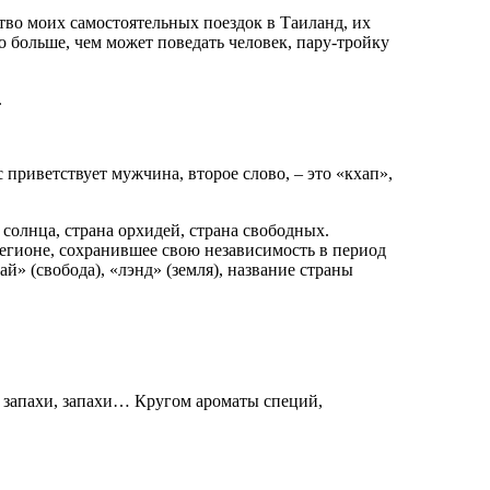
ство моих самостоятельных поездок в Таиланд, их
о больше, чем может поведать человек, пару-тройку
.
 приветствует мужчина, второе слово, – это «кхап»,
солнца, страна орхидей, страна свободных.
регионе, сохранившее свою независимость в период
й» (свобода), «лэнд» (земля), название страны
и, запахи, запахи… Кругом ароматы специй,