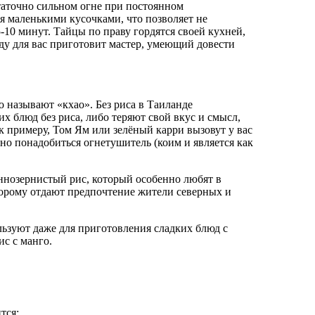
аточно сильном огне при постоянном
я маленькими кусочками, что позволяет не
5-10 минут. Тайцы по праву гордятся своей кухней,
ду для вас приготовит мастер, умеющий довести
о называют «кхао». Без риса в Таиланде
х блюд без риса, либо теряют свой вкус и смысл,
к примеру, Том Ям или зелёный карри вызовут у вас
но понадобиться огнетушитель (коим и является как
ннозернистый рис, который особенно любят в
орому отдают предпочтение жители северных и
ользуют даже для приготовления сладких блюд с
с с манго.
тся: