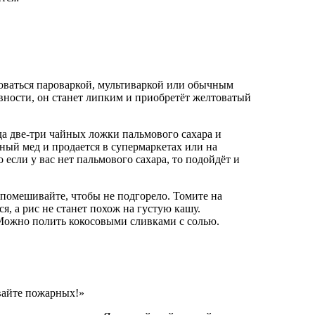
зоваться пароваркой, мультиваркой или обычным
овности, он станет липким и приобретёт желтоватый
да две-три чайных ложки пальмового сахара и
ный мед и продается в супермаркетах или на
 если у вас нет пальмового сахара, то подойдёт и
я помешивайте, чтобы не подгорело. Томите на
я, а рис не станет похож на густую кашу.
 Можно полить кокосовыми сливками с солью.
айте пожарных!»