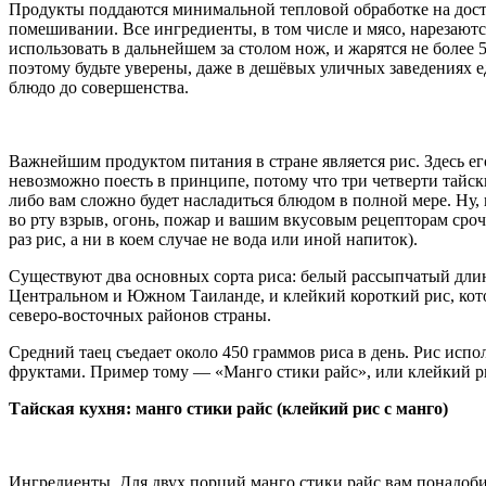
Продукты поддаются минимальной тепловой обработке на дост
помешивании. Все ингредиенты, в том числе и мясо, нарезаютс
использовать в дальнейшем за столом нож, и жарятся не более 
поэтому будьте уверены, даже в дешёвых уличных заведениях е
блюдо до совершенства.
Важнейшим продуктом питания в стране является рис. Здесь ег
невозможно поесть в принципе, потому что три четверти тайски
либо вам сложно будет насладиться блюдом в полной мере. Ну, 
во рту взрыв, огонь, пожар и вашим вкусовым рецепторам сроч
раз рис, а ни в коем случае не вода или иной напиток).
Существуют два основных сорта риса: белый рассыпчатый дли
Центральном и Южном Таиланде, и клейкий короткий рис, кот
северо-восточных районов страны.
Средний таец съедает около 450 граммов риса в день. Рис исп
фруктами. Пример тому — «Манго стики райс», или клейкий ри
Тайская кухня: манго стики райс (клейкий рис с манго)
Ингредиенты. Для двух порций манго стики райс вам понадоби