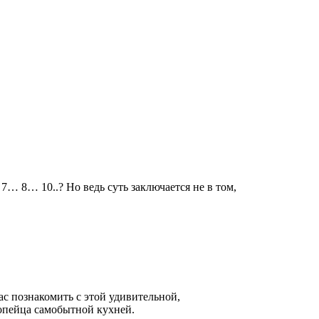
 7… 8… 10..? Но ведь суть заключается не в том,
вас познакомить с этой удивительной,
ропейца самобытной кухней.