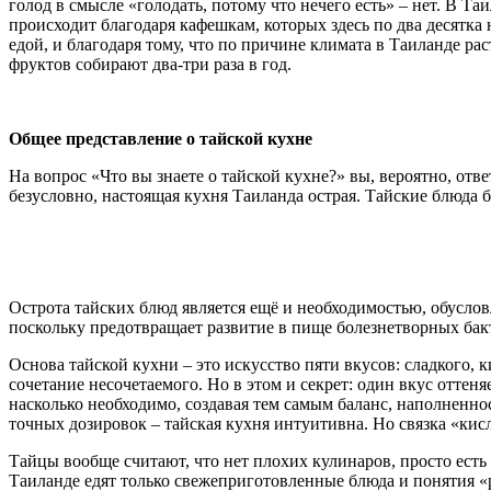
голод в смысле «голодать, потому что нечего есть» – нет. В Т
происходит благодаря кафешкам, которых здесь по два десятка
едой, и благодаря тому, что по причине климата в Таиланде рас
фруктов собирают два-три раза в год.
Общее представление о тайской кухне
На вопрос «Что вы знаете о тайской кухне?» вы, вероятно, ответ
безусловно, настоящая кухня Таиланда острая. Тайские блюда б
Острота тайских блюд является ещё и необходимостью, обусл
поскольку предотвращает развитие в пище болезнетворных бак
Основа тайской кухни – это искусство пяти вкусов: сладкого, к
сочетание несочетаемого. Но в этом и секрет: один вкус оттеня
насколько необходимо, создавая тем самым баланс, наполненн
точных дозировок – тайская кухня интуитивна. Но связка «кисло
Тайцы вообще считают, что нет плохих кулинаров, просто есть
Таиланде едят только свежеприготовленные блюда и понятия «ра