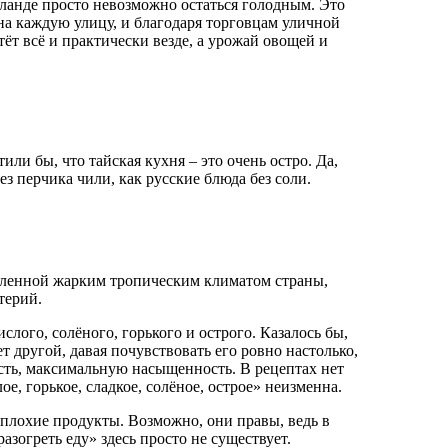
аиланде просто невозможно остаться голодным. Это
 на каждую улицу, и благодаря торговцам уличной
тёт всё и практически везде, а урожай овощей и
или бы, что тайская кухня – это очень остро. Да,
ез перчика чили, как русские блюда без соли.
овленной жарким тропическим климатом страны,
терий.
ислого, солёного, горького и острого. Казалось бы,
ет другой, давая почувствовать его ровно настолько,
ость, максимальную насыщенность. В рецептах нет
е, горькое, сладкое, солёное, острое» неизменна.
 плохие продукты. Возможно, они правы, ведь в
зогреть еду» здесь просто не существует.