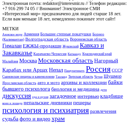
Электронная почта: redaktor@interesmir.ru // Телефон редакции:
+7 916 299 74 05 // Внимание! Электронное СМИ
«Интересный мир» предназначено для людей старше 18 лет.
Если вам меньше 18 лет, немедленно покиньте этот сайт!
МЕТКИ
Большие степные покатушки
Армения
Борнео
Азовское море
Волгоградская область
Воронежская область
(Калимантан)
Кавказ и
Гималаи
ЕЖЖЫ-продакшн
Жуковский
Закавказье
Карачаево-Черкесия
Катманду
Краснодарский край
Московская область
Москва
Нагорный
Малайзия
Россия
Карабах или Арцах
Непал
СССР
Пашупатинатх
Шушмор
Сьяновские пещеры и каменоломни
Тверская область
Таиланд
Чечня
байки
архивы и коллекции
авто и мото
Ярославская область
бывшего психолога
биология и медицина
дети
дискуссия
загадочное
кладбище
интервью
еда и кухня
непальские дневники
пещеры
кони и лошади
психология и психиатрия
развлечения
храм
судьба
фото и видео