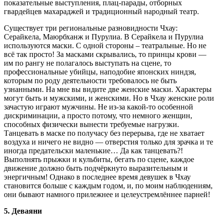
показательные выступления, плац-парады, отборных
гвардейцев махараджей и традиционный народный театр.
Существует три региональные разновидности Чхау:
Серайкела, Маюрбханж и Пурулиа. В Серайкела и Пурулиа
используются маски. С одной стороны – театральные. Но не
всё так просто! За масками скрывались, то принцы крови —
им по рангу не полагалось выступать на сцене, то
профессиональные убийцы, наподобие японских ниндзя,
которым по роду деятельности требовалось не быть
узнанными. На мне вы видите две женские маски. Характеры
могут быть и мужскими, и женскими. Но в Чхау женские роли
зачастую играют мужчины. Не из-за какой-то особенной
дискриминации, а просто потому, что немного женщин,
способных физически вынести требуемые нагрузки.
Танцевать в маске по получасу без перерыва, где не хватает
воздуха и ничего не видно — отверстия только для зрачка и те
иногда предательски маленькие… Да как танцевать?!
Выполнять прыжки и кульбиты, бегать по сцене, каждое
движение должно быть подчёркнуто выразительным и
энергичным! Однако в последнее время девушек в Чхау
становится больше с каждым годом, и, по моим наблюдениям,
они бывают намного прилежнее и целеустремлённее парней!
5. Деваяни