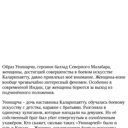
Образ Унниарчи, героини баллад Северного Малабара,
женщины, достигшей совершенства в боевом искусстве
Каларипаятту, давно привлекал моё внимание. Женщина-воин
вообще чрезвычайно интересный феномен. Особенно в
современной Индии, где женщины борются за выход из
подчинённого положения.
Унниарча – дочь наставника Каларипаятту, обучалась боевому
искусству с детства, наравне с братьями. Разгоняла в
одиночку хулиганов, которые нападали на девушек. Но её
собственный брат был убит отвергнутым и озлобленным
ухажёром. Кто скажет, сколько таких «Унниарчей» было и
есть в Керале… Женщин, осваивающих боевые искусства,