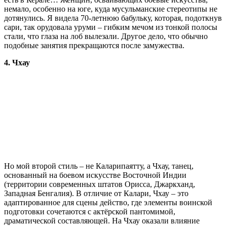
немало, особенно на юге, куда мусульманские стереотипы не
дотянулись. Я видела 70-летнюю бабульку, которая, подоткнув
сари, так орудовала уруми – гибким мечом из тонкой полосы
стали, что глаза на лоб вылезали. Другое дело, что обычно
подобные занятия прекращаются после замужества.
4. Чхау
Но мой второй стиль – не Каларипаятту, а Чхау, танец,
основанный на боевом искусстве Восточной Индии
(территории современных штатов Орисса, Джаркханд,
Западная Бенгалия). В отличие от Калари, Чхау – это
адаптированное для сцены действо, где элементы воинской
подготовки сочетаются с актёрской пантомимой,
драматической составляющей. На Чхау оказали влияние