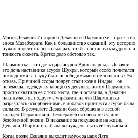
Маска Деваяни. История о Деваяни и Шармиштхе – притча из
эпоса Махабхарата. Как и большинство сказаний, эту историю
нужно прочитать несколько раз, что бы постигнуть мудрость и
тонкость сюжета. Кратко дело обстояло так.
Шармиштха – это дочь царя асуров Вришапарвы, а Деваяни –
это дочь наставника асуров Шукры, который особо почитался
последними за науку быть непобедимыми и не знал ни в чём
отказа. Причиной ссоры подруг стали козни Индры – он
перемешал одежду купающихся девушек, потом Шармиштха
просто схватила её с того места, где и оставила, а Деваяни
накинулась на подругу с упрёками, на что Шармиштха
разразилась оскорблениями, в добавок принцесса асуров была
сильнее. В результате Деваяни была сброшена в лесной
колодец Шармиштхой. Темпераменты обеих не сулили
безоблачной жизни. В наказание за покушение на жизнь
Деваяни, Шармиштха была вынуждена стать её служанкой.
Когда позже Деваяни выходит замуж за царя Яяти,