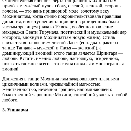
Отличительная внешняя черта танцовщиц Мохиниаттам –
причёска: тяжёлый пучок сбоку, с левой, женской, стороны
головы, — это дань придворной моде, золотому веку
Мохиниаттам, когда стилю покровительствовала правящая
династия, и выступления танцовщиц в резиденциях были
частым зрелищем (начало 19 века, особенно правление
махараджи Свати Тируналя, поэтический и музыкальный дар
которого, вдохнул в Мохиниаттам новую жизнь). Стиль
считается воплощением чистой Ласья (есть два характера
танца: Тандава – мужской и Ласья — женский), а
доминирующей эмоцией этого танца является Шрингара —
любовь. Кстати, именно любовь, настоящую, искреннюю,
показать сложнее всего – это самая сложная и многогранная
эмоция!
Движения в танце Мохиниаттам зачаровывают плавными
цикличными волнами, чрезвычайной мягкостью,
женственностью, неземной грацией, напоминающей о
божественной чаровнице Мохини, способной увлечь за собой
любого.
3. Унниарча