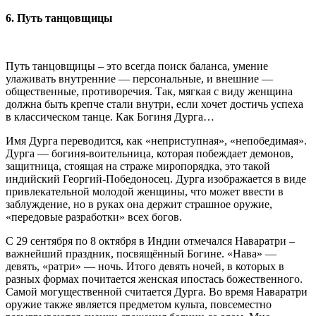
6. Путь танцовщицы
Путь танцовщицы – это всегда поиск баланса, умение
улаживать внутренние — персональные, и внешние —
общественные, противоречия. Так, мягкая с виду женщина
должна быть крепче стали внутри, если хочет достичь успеха
в классическом танце. Как Богиня Дурга…
Имя Дурга переводится, как «неприступная», «непобедимая».
Дурга — богиня-воительница, которая побеждает демонов,
защитница, стоящая на страже миропорядка, это такой
индийский Георгий-Победоносец. Дурга изображается в виде
привлекательной молодой женщины, что может ввести в
заблуждение, но в руках она держит страшное оружие,
«передовые разработки» всех богов.
С 29 сентября по 8 октября в Индии отмечался Наваратри –
важнейший праздник, посвящённый Богине. «Нава» —
девять, «ратри» — ночь. Итого девять ночей, в которых в
разных формах почитается женская ипостась божественного.
Самой могущественной считается Дурга. Во время Наваратри
оружие также является предметом культа, повсеместно