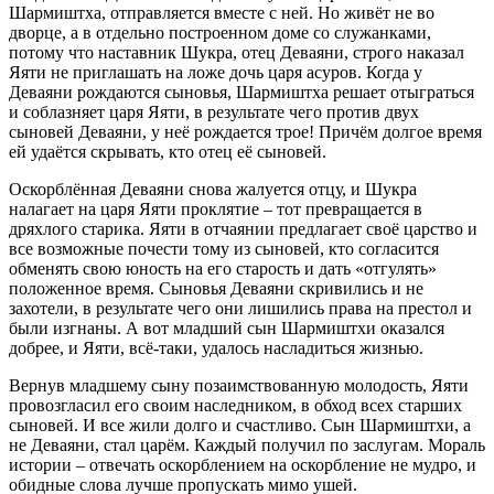
Шармиштха, отправляется вместе с ней. Но живёт не во
дворце, а в отдельно построенном доме со служанками,
потому что наставник Шукра, отец Деваяни, строго наказал
Яяти не приглашать на ложе дочь царя асуров. Когда у
Деваяни рождаются сыновья, Шармиштха решает отыграться
и соблазняет царя Яяти, в результате чего против двух
сыновей Деваяни, у неё рождается трое! Причём долгое время
ей удаётся скрывать, кто отец её сыновей.
Оскорблённая Деваяни снова жалуется отцу, и Шукра
налагает на царя Яяти проклятие – тот превращается в
дряхлого старика. Яяти в отчаянии предлагает своё царство и
все возможные почести тому из сыновей, кто согласится
обменять свою юность на его старость и дать «отгулять»
положенное время. Сыновья Деваяни скривились и не
захотели, в результате чего они лишились права на престол и
были изгнаны. А вот младший сын Шармиштхи оказался
добрее, и Яяти, всё-таки, удалось насладиться жизнью.
Вернув младшему сыну позаимствованную молодость, Яяти
провозгласил его своим наследником, в обход всех старших
сыновей. И все жили долго и счастливо. Сын Шармиштхи, а
не Деваяни, стал царём. Каждый получил по заслугам. Мораль
истории – отвечать оскорблением на оскорбление не мудро, и
обидные слова лучше пропускать мимо ушей.