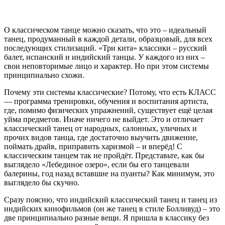
О классическом танце можно сказать, что это – идеальный
танец, продуманный в каждой детали, образцовый, для всех
последующих стилизаций. «Три кита» классики – русский
балет, испанский и индийский танцы. У каждого из них –
свои неповторимые лицо и характер. Но при этом системы
принципиально схожи.
Почему эти системы классические? Потому, что есть КЛАСС
— программа тренировки, обучения и воспитания артиста,
где, помимо физических упражнений, существует ещё целая
уйма предметов. Иначе ничего не выйдет. Это и отличает
классический танец от народных, салонных, уличных и
прочих видов танца, где достаточно выучить движение,
поймать драйв, приправить харизмой – и вперёд! С
классическим танцем так не пройдёт. Представьте, как бы
выглядело «Лебединое озеро», если бы его танцевали
балерины, год назад вставшие на пуанты? Как минимум, это
выглядело бы скучно.
Сразу поясню, что индийский классический танец и танец из
индийских кинофильмов (он же танец в стиле Болливуд) – это
две принципиально разные вещи. Я пришла в классику без