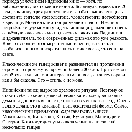
периода увлечением индийским кино — хотя, по
наблюдениям, таких как я немного. Болливуд создавался в 20
веке, как индустрия развлечения и зарабатывания, его цель –
доставить зрителю удовольствие, удовлетворить потребности
в зрелище. Мода на кино-танцы меняется часто. И если в
ретро-Болливуде можно увидеть танцовщиц, имеющих очень
серьёзную классическую подготовку, таких как Падмини и
Виджаянтимала, то в современных фильмах это уже редкость.
Вовсю используются заграничные течения, танец стал
глобализованным, превратившись в микс всего, что есть на
свете.
Классический же танец живёт и развивается на протяжении
огромного промежутка времени более 2000 лет. При этом он
остаётся актуальным и интересным, он всегда контемпорари,
как я бы сказала. Это – стиль, а не мода.
Индийский танец вырос из храмового ритуала. Поэтому он
ставит себе главной целью образовывать людей, заставлять
думать и доносить вечные ценности из мифов и легенд. Очень
важно делать это в красивой, привлекательной форме. Сейчас
классическими признаются Бхаратанатьсям, Одисси,
Мохиниаттам, Катхакали, Катхак, Кучипуди, Манипури и
Саттрия. Хотя идут диспуты о включении в список ещё
нескольких танцев.