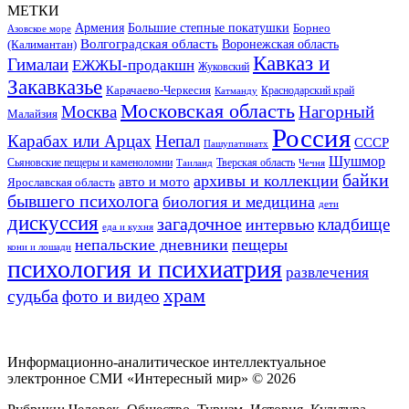
МЕТКИ
Большие степные покатушки
Армения
Борнео
Азовское море
Волгоградская область
Воронежская область
(Калимантан)
Кавказ и
Гималаи
ЕЖЖЫ-продакшн
Жуковский
Закавказье
Карачаево-Черкесия
Катманду
Краснодарский край
Московская область
Москва
Нагорный
Малайзия
Россия
Карабах или Арцах
Непал
СССР
Пашупатинатх
Шушмор
Сьяновские пещеры и каменоломни
Тверская область
Таиланд
Чечня
байки
архивы и коллекции
авто и мото
Ярославская область
бывшего психолога
биология и медицина
дети
дискуссия
загадочное
кладбище
интервью
еда и кухня
непальские дневники
пещеры
кони и лошади
психология и психиатрия
развлечения
храм
судьба
фото и видео
Информационно-аналитическое интеллектуальное
электронное СМИ «Интересный мир» ©
2026