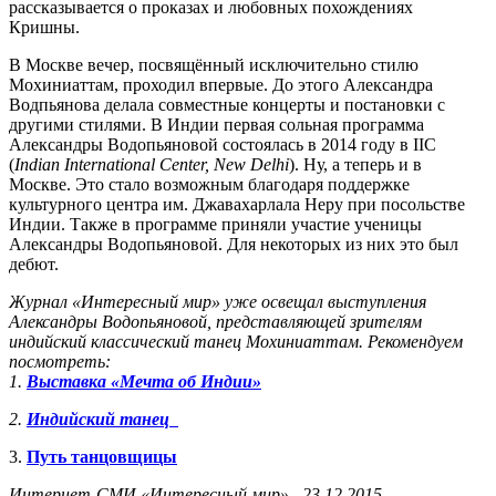
рассказывается о проказах и любовных похождениях
Кришны.
В Москве вечер, посвящённый исключительно стилю
Мохиниаттам, проходил впервые. До этого Александра
Водпьянова делала совместные концерты и постановки с
другими стилями. В Индии первая сольная программа
Александры Водопьяновой состоялась в 2014 году в IIC
(
Indian
International
Center
,
New
Delhi
). Ну, а теперь и в
Москве. Это стало возможным благодаря поддержке
культурного центра им. Джавахарлала Неру при посольстве
Индии. Также в программе приняли участие ученицы
Александры Водопьяновой. Для некоторых из них это был
дебют.
Журнал «Интересный мир» уже освещал выступления
Александры Водопьяновой, представляющей зрителям
индийский классический танец Мохиниаттам. Рекомендуем
посмотреть:
1.
Выставка «Мечта об Индии»
2.
Индийский танец
3.
Путь танцовщицы
Интернет-СМИ «Интересный мир». 23.12.2015