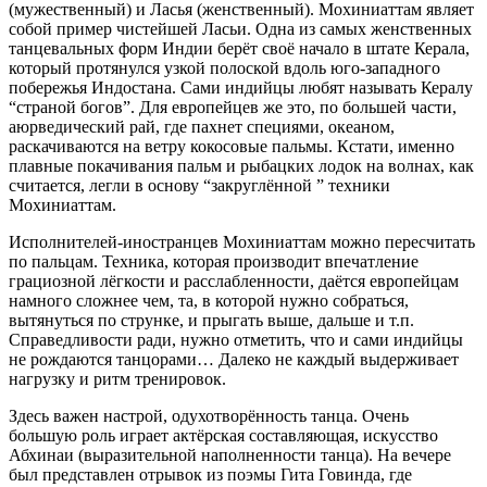
(мужественный) и Ласья (женственный). Мохиниаттам являет
собой пример чистейшей Ласьи. Одна из самых женственных
танцевальных форм Индии берёт своё начало в штате Керала,
который протянулся узкой полоской вдоль юго-западного
побережья Индостана. Сами индийцы любят называть Кералу
“страной богов”. Для европейцев же это, по большей части,
аюрведический рай, где пахнет специями, океаном,
раскачиваются на ветру кокосовые пальмы. Кстати, именно
плавные покачивания пальм и рыбацких лодок на волнах, как
считается, легли в основу “закруглённой ” техники
Мохиниаттам.
Исполнителей-иностранцев Мохиниаттам можно пересчитать
по пальцам. Техника, которая производит впечатление
грациозной лёгкости и расслабленности, даётся европейцам
намного сложнее чем, та, в которой нужно собраться,
вытянуться по струнке, и прыгать выше, дальше и т.п.
Справедливости ради, нужно отметить, что и сами индийцы
не рождаются танцорами… Далеко не каждый выдерживает
нагрузку и ритм тренировок.
Здесь важен настрой, одухотворённость танца. Очень
большую роль играет актёрская составляющая, искусство
Абхинаи (выразительной наполненности танца). На вечере
был представлен отрывок из поэмы Гита Говинда, где