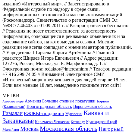
издание) «Интересный мир». // Зарегистрировано в
Федеральной службе по надзору в сфере связи,
информационных технологий и массовых коммуникаций
(Роскомнадзор). Свидетельство о регистрации СМИ Эл
№ФС77-46403 от 01.09.2011 г. // Распространяется бесплатно.
// Редакция не несет ответственности за достоверность
информации, содержащейся в рекламных объявлениях и за
содержание сайтов, на которые даны ссылки. Мнение
редакции не всегда совпадает с мнением авторов публикаций.
// Учредитель: Ширяева Лариса Артёмовна // Главный
редактор: Ширяев Игорь Евгеньевич // Адрес редакции:
127276, Россия, Москва, ул. Б. Марфинская, д. 1. //
Электронная почта: redaktor@interesmir.ru // Телефон редакции:
+7 916 299 74 05 // Внимание! Электронное СМИ
«Интересный мир» предназначено для людей старше 18 лет.
Если вам меньше 18 лет, немедленно покиньте этот сайт!
МЕТКИ
Большие степные покатушки
Армения
Борнео
Азовское море
Волгоградская область
Воронежская область
(Калимантан)
Кавказ и
Гималаи
ЕЖЖЫ-продакшн
Жуковский
Закавказье
Карачаево-Черкесия
Катманду
Краснодарский край
Московская область
Москва
Нагорный
Малайзия