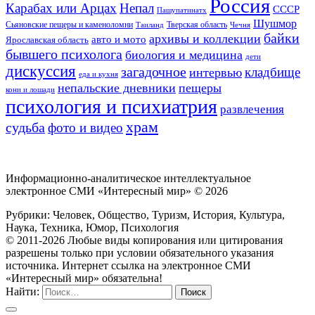
Россия
Карабах или Арцах
Непал
СССР
Пашупатинатх
Шушмор
Сьяновские пещеры и каменоломни
Тверская область
Таиланд
Чечня
байки
архивы и коллекции
авто и мото
Ярославская область
бывшего психолога
биология и медицина
дети
дискуссия
загадочное
кладбище
интервью
еда и кухня
непальские дневники
пещеры
кони и лошади
психология и психиатрия
развлечения
храм
судьба
фото и видео
Информационно-аналитическое интеллектуальное
электронное СМИ «Интересный мир» ©
2026
Рубрики: Человек, Общество, Туризм, История, Культура,
Наука, Техника, Юмор, Психология
© 2011-2026 Любые виды копирования или цитирования
разрешены только при условии обязательного указания
источника. Интернет ссылка на электронное СМИ
«Интересный мир» обязательна!
Найти: