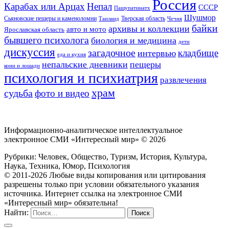
Россия
Карабах или Арцах
Непал
СССР
Пашупатинатх
Шушмор
Сьяновские пещеры и каменоломни
Тверская область
Таиланд
Чечня
байки
архивы и коллекции
авто и мото
Ярославская область
бывшего психолога
биология и медицина
дети
дискуссия
загадочное
кладбище
интервью
еда и кухня
непальские дневники
пещеры
кони и лошади
психология и психиатрия
развлечения
храм
судьба
фото и видео
Информационно-аналитическое интеллектуальное
электронное СМИ «Интересный мир» ©
2026
Рубрики: Человек, Общество, Туризм, История, Культура,
Наука, Техника, Юмор, Психология
© 2011-2026 Любые виды копирования или цитирования
разрешены только при условии обязательного указания
источника. Интернет ссылка на электронное СМИ
«Интересный мир» обязательна!
Найти: