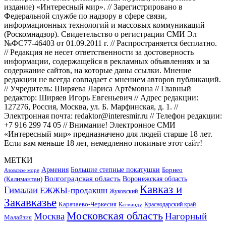
издание) «Интересный мир». // Зарегистрировано в
Федеральной службе по надзору в сфере связи,
информационных технологий и массовых коммуникаций
(Роскомнадзор). Свидетельство о регистрации СМИ Эл
№ФС77-46403 от 01.09.2011 г. // Распространяется бесплатно.
// Редакция не несет ответственности за достоверность
информации, содержащейся в рекламных объявлениях и за
содержание сайтов, на которые даны ссылки. Мнение
редакции не всегда совпадает с мнением авторов публикаций.
// Учредитель: Ширяева Лариса Артёмовна // Главный
редактор: Ширяев Игорь Евгеньевич // Адрес редакции:
127276, Россия, Москва, ул. Б. Марфинская, д. 1. //
Электронная почта: redaktor@interesmir.ru // Телефон редакции:
+7 916 299 74 05 // Внимание! Электронное СМИ
«Интересный мир» предназначено для людей старше 18 лет.
Если вам меньше 18 лет, немедленно покиньте этот сайт!
МЕТКИ
Большие степные покатушки
Армения
Борнео
Азовское море
Волгоградская область
Воронежская область
(Калимантан)
Кавказ и
Гималаи
ЕЖЖЫ-продакшн
Жуковский
Закавказье
Карачаево-Черкесия
Катманду
Краснодарский край
Московская область
Москва
Нагорный
Малайзия