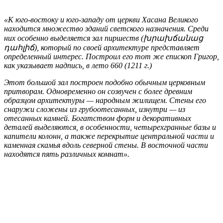
«К юго-востоку и юго-западу от церкви Хасана Великого
находится множество зданий светского назначения. Среди
них особенно выделяется зал пиршеств (խրախճանաց
դահլիճ), который по своей архитектуре представляет
определенный интерес. Построил его тот же епископ Григор,
как указывает надпись, в лето 660 (1211 г.)
Этот большой зал построен подобно обычным церковным
притворам. Одновременно он созвучен с более древним
образцом архитектуры — народным жилищем. Стены его
снаружи сложены из грубоотесанных, изнутри — из
отесанных камней. Богатством форм и декоративных
деталей выделяются, в особенности, четырехгранные базы и
капители колонн, а также перекрытие центральной части и
каменная скамья вдоль северной стены. В восточной части
находятся пять различных комнат».