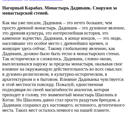
Нагорный Карабах. Монастырь Дадиванк. Снаружи за
монастырской стеной.
Как мы уже писали, Дадиванк – это нечто большее, чем
просто древний монастырь. Дадиванк – это духовное явление,
это древняя культура, это интереснейшая история, это
каменное зодчество. Дадиванк, в конце концов, — это люди,
населявшие это особое место с древнейших времен, и
живущие здесь сейчас. Такому глобальному явлению, как
Дадиванк, должно было быть тесно в монастырских стенах.
Так исторически и сложилось. Дадиванк, словно океан,
выплескивался наружу за пределы монастыря, оказывая свое
влияние на окружающую действительность во всех смыслах:
в духовно-религиозном, в культурно-историческом, в
архитектурном и в бытовом. Влияние Дадиванка чувствуется
в этой местности повсюду. Пожалуй, единственная
подходящая по своей масштабности аналогия, которая
приходит в голову, это знаменитый монастырь Шаолинь в
Китае. Но Шаолинь давно стал просто раздутым брендом, а
Дадиванк сохранил дух настоящего, истинного, аутентичного
места. Таких мест осталось немного на нашей планете.