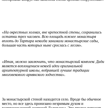
«На окрестных холмах, вне крепостной стены, сохранились
остатки трех часовен. Всю площадь южнее монастыря
вплоть до Тартара некогда занимали монастырские сады,
большая часть которых ныне срослась с лесом».
«Итак, можно заключить, что монастырский комплекс Дади
является воплощением некоей идеи оригинальной
архитектурной школы, вобравшей лучшие традиции
многовекового армянского зодчества».
За монастырской стеной находится село. Вроде бы обычное
место, но все здесь пронизано незримым духом и
всепроникающей энергией Дадиванка. Это трудно передать