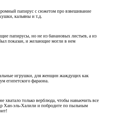
огромный папирус с сюжетом про взвешивание
кушки, кальяны и т.д.
щие папирусы, но не из банановых листьев, а из
 был показан, и желающие могли в нем
суальные игрушки, для женщин жаждущих как
мум египетского фараона.
не хватало только верблюда, чтобы навьючить все
азар Хан-эль-Халили и побродите по пыльным
оит!