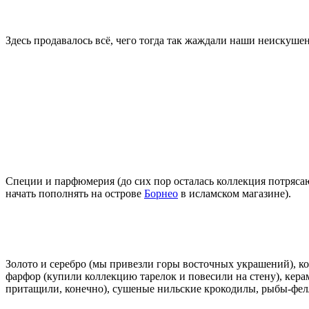
Здесь продавалось всё, чего тогда так жаждали наши неискуше
Специи и парфюмерия (до сих пор осталась коллекция потряса
начать пополнять на острове
Борнео
в исламском магазине).
Золото и серебро (мы привезли горы восточных украшений), ко
фарфор (купили коллекцию тарелок и повесили на стену), керам
притащили, конечно), сушеные нильские крокодилы, рыбы-фел