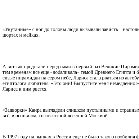
«Укутанные» с ног до головы люди вызывали зависть – настол
шортах и майках.
А вот так предстали перед нами в первый раз Великие Пирами
тем временам все еще «добаливала» темой Древнего Египта и 
сизые пирамидки на сером небе, Лариса стала рваться из авто
египтолога-любителя: «Это они! Выпустите меня немедленно!» 
Лариса к ним рвется.
«Задворки» Каира выглядели слишком пустынными и странным
всё, в основном, со слякотной весенней Москвой.
В 1997 году на рынках в России еще не было такого изобилия ф