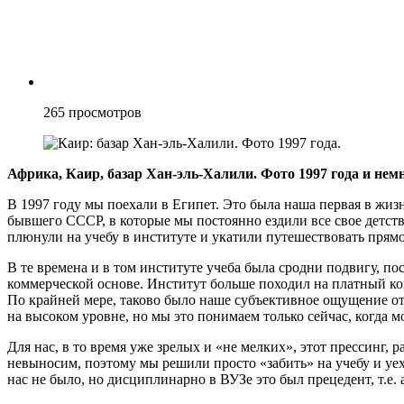
265
просмотров
Африка, Каир, базар Хан-эль-Халили. Фото 1997 года и нем
В 1997 году мы поехали в Египет. Это была наша первая в жизни
бывшего СССР, в которые мы постоянно ездили все свое детств
плюнули на учебу в институте и укатили путешествовать прямо
В те времена и в том институте учеба была сродни подвигу, п
коммерческой основе. Институт больше походил на платный кон
По крайней мере, таково было наше субъективное ощущение от
на высоком уровне, но мы это понимаем только сейчас, когда 
Для нас, в то время уже зрелых и «не мелких», этот прессинг,
невыносим, поэтому мы решили просто «забить» на учебу и уех
нас не было, но дисциплинарно в ВУЗе это был прецедент, т.е.