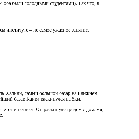
ы оба были голодными студентами). Так что, в
ем институте – не самое ужасное занятие.
ль-Халили, самый большой базар на Ближнем
йший базар Каира раскинулся на 5км.
ается и петляет. Он раскинулся рядом с домами,
е.