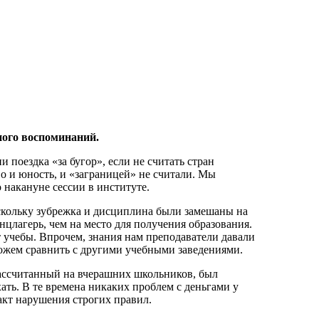
ного воспоминаний.
 поездка «за бугор», если не считать стран
о и юность, и «заграницей» не считали. Мы
 накануне сессии в институте.
оскольку зубрежка и дисциплина были замешаны на
цлагерь, чем на место для получения образования.
 учебы. Впрочем, знания нам преподаватели давали
можем сравнить с другими учебными заведениями.
 рассчитанный на вчерашних школьников, был
ать. В те времена никаких проблем с деньгами у
 акт нарушения строгих правил.