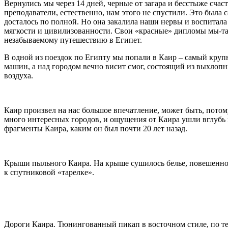
Вернулись мы через 14 дней, черные от загара и бесстыже счас
преподаватели, естественно, нам этого не спустили. Это была 
досталось по полной. Но она закалила наши нервы и воспитала
мягкости и цивилизованности. Свои «красные» дипломы мы-так
незабываемому путешествию в Египет.
В одной из поездок по Египту мы попали в Каир – самый круп
машин, а над городом вечно висит смог, состоящий из выхлоп
воздуха.
Каир произвел на нас большое впечатление, может быть, потом
много интересных городов, и ощущения от Каира ушли вглубь п
фрагменты Каира, каким он был почти 20 лет назад.
Крыши пыльного Каира. На крыше сушилось белье, повешенное
к спутниковой «тарелке».
Дороги Каира. Тюнингованный пикап в восточном стиле, по те