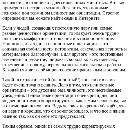
мышления, в отличие от дрессированных животных. Вот так
примерно и нестрого можно объяснить, что понимает
психолог под термином ценностные ориентации. Строгие
определения вы можете найти сами в Интернете.
Если у людей, создающих постоянную пару или семью,
разные ценностные ориентации, то им будет очень трудно
построить комфортные отношения и взаимопонимание.
Например, для одного ценностные ориентации – это
социальная стабильность, патриотизм, сексуальная верность и
материальное благополучие, а для другого – это постоянные
изменения и развитие, широкая свобода во всех смыслах,
стремление к новому, перемены места жительства и работы.
Каждый считает своё мировоззрение правильным и хорошим.
Такой психологический (ценностный!) конфликт в семье
будет очень трудно решить. Дело в том, что ценностные
ориентации – это духовная база личности, это несгибаемые
убеждения. Ценностные ориентации очень ригидны, они
медленно и трудно корректируются, как самим человеком, так
и с помощью психолога. Ведь человек искренно убеждён, что
он верит в хорошее, что он хочет хорошего, и что всё в жизни
именно так, как он себе это представляет.
Таким образом, одной из самых трудно корректируемых