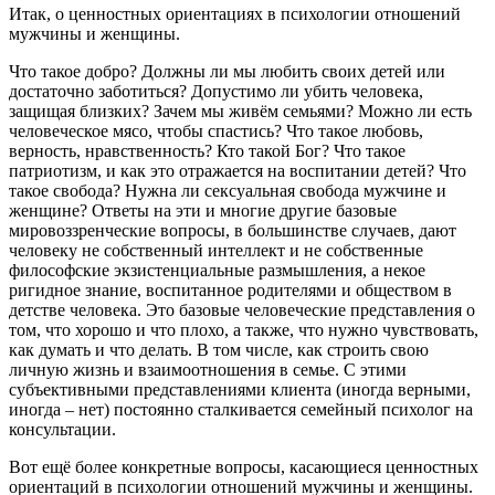
Итак, о ценностных ориентациях в психологии отношений
мужчины и женщины.
Что такое добро? Должны ли мы любить своих детей или
достаточно заботиться? Допустимо ли убить человека,
защищая близких? Зачем мы живём семьями? Можно ли есть
человеческое мясо, чтобы спастись? Что такое любовь,
верность, нравственность? Кто такой Бог? Что такое
патриотизм, и как это отражается на воспитании детей? Что
такое свобода? Нужна ли сексуальная свобода мужчине и
женщине? Ответы на эти и многие другие базовые
мировоззренческие вопросы, в большинстве случаев, дают
человеку не собственный интеллект и не собственные
философские экзистенциальные размышления, а некое
ригидное знание, воспитанное родителями и обществом в
детстве человека. Это базовые человеческие представления о
том, что хорошо и что плохо, а также, что нужно чувствовать,
как думать и что делать. В том числе, как строить свою
личную жизнь и взаимоотношения в семье. С этими
субъективными представлениями клиента (иногда верными,
иногда – нет) постоянно сталкивается семейный психолог на
консультации.
Вот ещё более конкретные вопросы, касающиеся ценностных
ориентаций в психологии отношений мужчины и женщины.