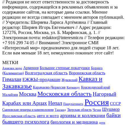
// Редакция не несет ответственности за достоверность
информации, содержащейся в рекламных объявлениях и за
содержание сайтов, на которые даны ссылки. Мнение
редакции не всегда совпадает с мнением авторов публикаций.
// Учредитель: Ширяева Лариса Артёмовна // Главный
редактор: Ширяев Игорь Евгеньевич // Адрес редакции:
127276, Россия, Москва, ул. Б. Марфинская, д. 1. //
Электронная почта: redaktor@interesmir.ru // Телефон редакции:
+7 916 299 74 05 // Внимание! Электронное СМИ
«Интересный мир» предназначено для людей старше 18 лет.
Если вам меньше 18 лет, немедленно покиньте этот сайт!
МЕТКИ
Большие степные покатушки
Армения
Борнео
Азовское море
Волгоградская область
Воронежская область
(Калимантан)
Кавказ и
Гималаи
ЕЖЖЫ-продакшн
Жуковский
Закавказье
Карачаево-Черкесия
Катманду
Краснодарский край
Московская область
Москва
Нагорный
Малайзия
Россия
Карабах или Арцах
Непал
СССР
Пашупатинатх
Шушмор
Сьяновские пещеры и каменоломни
Тверская область
Таиланд
Чечня
байки
архивы и коллекции
авто и мото
Ярославская область
бывшего психолога
биология и медицина
дети