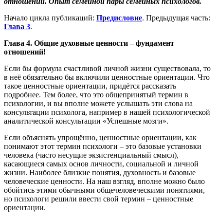
отношений. Опыт семейной пары семейных психологов.
Начало цикла публикаций:
Предисловие
. Предыдущая часть:
Глава 3
.
Глава 4. Общие духовные ценности – фундамент
отношений!
Если бы формула счастливой личной жизни существовала, то
в неё обязательно бы включили ценностные ориентации. Что
такое ценностные ориентации, придётся рассказать
подробнее. Тем более, что это общепринятый термин в
психологии, и вы вполне можете услышать эти слова на
консультации психолога, например в нашей психологической
аналитической консультации «Успешные мозги».
Если объяснять упрощённо, ценностные ориентации, как
понимают этот термин психологи – это базовые установки
человека (часто несущие экзистенциальный смысл),
касающиеся самых основ личности, социальной и личной
жизни. Наиболее близкие понятия, духовность и базовые
человеческие ценности. На наш взгляд, вполне можно было
обойтись этими обычными общечеловеческими понятиями,
но психологи решили ввести свой термин – ценностные
ориентации.