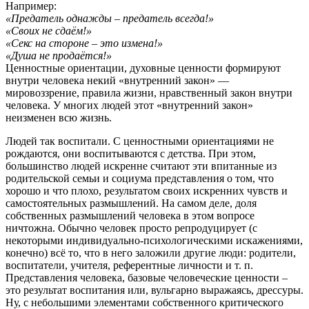
Например:
«Предатель однажды – предатель всегда!»
«Своих не сдаём!»
«Секс на стороне – это измена!»
«Душа не продаётся!»
Ценностные ориентации, духовные ценности формируют
внутри человека некий «внутренний закон» —
мировоззрение, правила жизни, нравственный закон внутри
человека. У многих людей этот «внутренний закон»
неизменен всю жизнь.
Людей так воспитали. С ценностными ориентациями не
рождаются, они воспитываются с детства. При этом,
большинство людей искренне считают эти впитанные из
родительской семьи и социума представления о том, что
хорошо и что плохо, результатом своих искренних чувств и
самостоятельных размышлений. На самом деле, доля
собственных размышлений человека в этом вопросе
ничтожна. Обычно человек просто репродуцирует (с
некоторыми индивидуально-психологическими искажениями,
конечно) всё то, что в него заложили другие люди: родители,
воспитатели, учителя, референтные личности и т. п.
Представления человека, базовые человеческие ценности –
это результат воспитания или, вульгарно выражаясь, дрессуры.
Ну, с небольшими элементами собственного критического