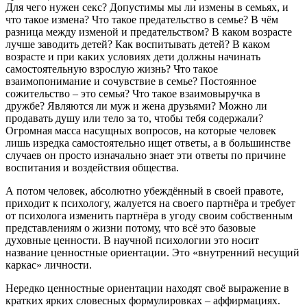
Для чего нужен секс? Допустимы мы ли измены в семьях, и
что такое измена? Что такое предательство в семье? В чём
разница между изменой и предательством? В каком возрасте
лучше заводить детей? Как воспитывать детей? В каком
возрасте и при каких условиях дети должны начинать
самостоятельную взрослую жизнь? Что такое
взаимопонимание и сочувствие в семье? Постоянное
сожительство – это семья? Что такое взаимовыручка в
дружбе? Являются ли муж и жена друзьями? Можно ли
продавать душу или тело за то, чтобы тебя содержали?
Огромная масса насущных вопросов, на которые человек
лишь изредка самостоятельно ищет ответы, а в большинстве
случаев он просто изначально знает эти ответы по причине
воспитания и воздействия общества.
А потом человек, абсолютно убеждённый в своей правоте,
приходит к психологу, жалуется на своего партнёра и требует
от психолога изменить партнёра в угоду своим собственным
представлениям о жизни потому, что всё это базовые
духовные ценности. В научной психологии это носит
название ценностные ориентации. Это «внутренний несущий
каркас» личности.
Нередко ценностные ориентации находят своё выражение в
кратких ярких словесных формулировках – аффирмациях.