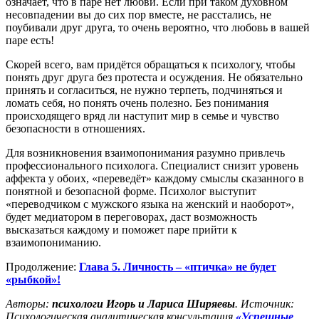
означает, что в паре нет любви. Если при таком духовном
несовпадении вы до сих пор вместе, не расстались, не
поубивали друг друга, то очень вероятно, что любовь в вашей
паре есть!
Скорей всего, вам придётся обращаться к психологу, чтобы
понять друг друга без протеста и осуждения. Не обязательно
принять и согласиться, не нужно терпеть, подчиняться и
ломать себя, но понять очень полезно. Без понимания
происходящего вряд ли наступит мир в семье и чувство
безопасности в отношениях.
Для возникновения взаимопонимания разумно привлечь
профессионального психолога. Специалист снизит уровень
аффекта у обоих, «переведёт» каждому смыслы сказанного в
понятной и безопасной форме. Психолог выступит
«переводчиком с мужского языка на женский и наоборот»,
будет медиатором в переговорах, даст возможность
высказаться каждому и поможет паре прийти к
взаимопониманию.
Продолжение:
Глава 5. Личность – «птичка» не будет
«рыбкой»!
Авторы:
психологи Игорь и Лариса Ширяевы
. Источник:
Психологическая аналитическая консультация
«Успешные