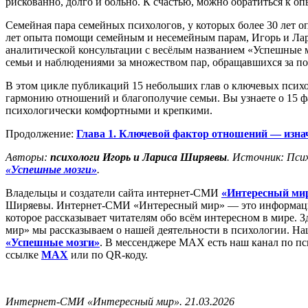
рискованно, долго и больно. К счастью, можно обратиться к опы
Семейная пара семейных психологов, у которых более 30 лет о
лет опыта помощи семейным и несемейным парам, Игорь и Ла
аналитической консультации с весёлым названием «Успешные 
семьи и наблюдениями за множеством пар, обращавшихся за п
В этом цикле публикаций 15 небольших глав о ключевых психо
гармонию отношений и благополучие семьи. Вы узнаете о 15 
психологически комфортными и крепкими.
Продолжение:
Глава 1. Ключевой фактор отношений — изна
Авторы:
психологи Игорь и Лариса Ширяевы
. Источник: Пси
«Успешные мозги»
.
Владельцы и создатели сайта интернет-СМИ
«Интересный ми
Ширяевы. Интернет-СМИ «Интересный мир» — это информацио
которое рассказывает читателям обо всём интересном в мире. 
мир» мы рассказываем о нашей деятельности в психологии. Н
«Успешные мозги»
. В мессенджере MAX есть наш канал по пс
ссылке
MAX
или по QR-коду.
Интернет-СМИ «Интересный мир». 21.03.2026