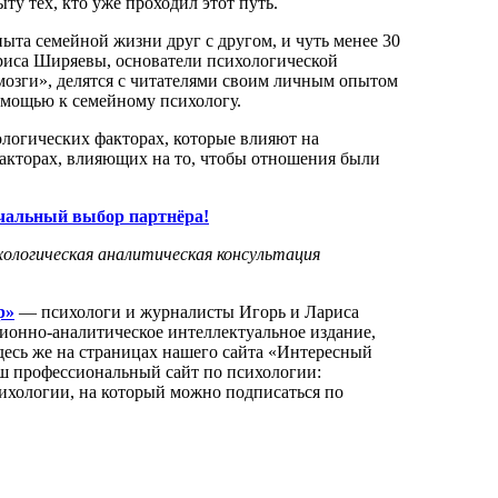
ту тех, кто уже проходил этот путь.
пыта семейной жизни друг с другом, и чуть менее 30
риса Ширяевы, основатели психологической
мозги», делятся с читателями своим личным опытом
омощью к семейному психологу.
логических факторах, которые влияют на
факторах, влияющих на то, чтобы отношения были
чальный выбор партнёра!
хологическая аналитическая консультация
р»
— психологи и журналисты Игорь и Лариса
нно-аналитическое интеллектуальное издание,
Здесь же на страницах нашего сайта «Интересный
аш профессиональный сайт по психологии:
ихологии, на который можно подписаться по