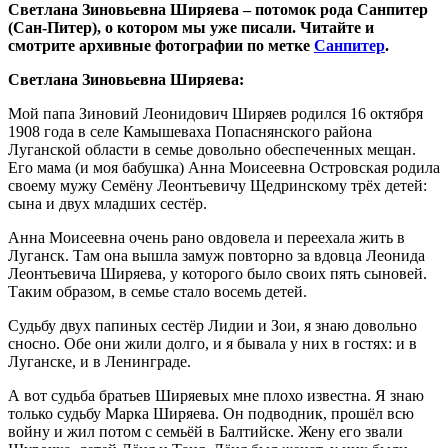
Светлана Зиновьевна Ширяева – потомок рода Санпитер
(Сан-Питер), о котором мы уже писали. Читайте и
смотрите архивные фотографии по метке
Санпитер
.
Светлана Зиновьевна Ширяева:
Мой папа Зиновий Леонидович Ширяев родился 16 октября
1908 года в селе Камышеваха Попаснянского района
Луганской области в семье довольно обеспеченных мещан.
Его мама (и моя бабушка) Анна Моисеевна Островская родила
своему мужу Семёну Леонтьевичу Щедринскому трёх детей:
сына и двух младших сестёр.
Анна Моисеевна очень рано овдовела и переехала жить в
Луганск. Там она вышла замуж повторно за вдовца Леонида
Леонтьевича Ширяева, у которого было своих пять сыновей.
Таким образом, в семье стало восемь детей.
Судьбу двух папиных сестёр Лидии и Зои, я знаю довольно
сносно. Обе они жили долго, и я бывала у них в гостях: и в
Луганске, и в Ленинграде.
А вот судьба братьев Ширяевых мне плохо известна. Я знаю
только судьбу Марка Ширяева. Он подводник, прошёл всю
войну и жил потом с семьёй в Балтийске. Жену его звали