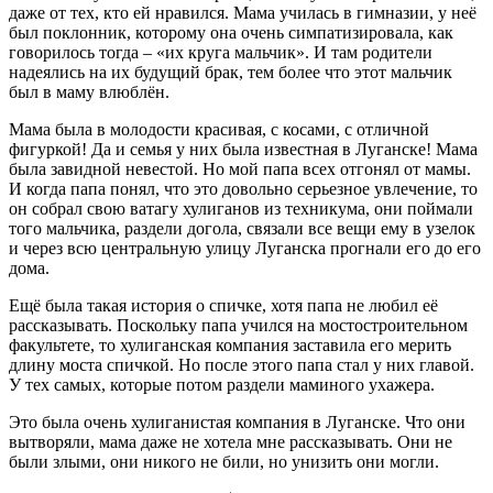
даже от тех, кто ей нравился. Мама училась в гимназии, у неё
был поклонник, которому она очень симпатизировала, как
говорилось тогда – «их круга мальчик». И там родители
надеялись на их будущий брак, тем более что этот мальчик
был в маму влюблён.
Мама была в молодости красивая, с косами, с отличной
фигуркой! Да и семья у них была известная в Луганске! Мама
была завидной невестой. Но мой папа всех отгонял от мамы.
И когда папа понял, что это довольно серьезное увлечение, то
он собрал свою ватагу хулиганов из техникума, они поймали
того мальчика, раздели догола, связали все вещи ему в узелок
и через всю центральную улицу Луганска прогнали его до его
дома.
Ещё была такая история о спичке, хотя папа не любил её
рассказывать. Поскольку папа учился на мостостроительном
факультете, то хулиганская компания заставила его мерить
длину моста спичкой. Но после этого папа стал у них главой.
У тех самых, которые потом раздели маминого ухажера.
Это была очень хулиганистая компания в Луганске. Что они
вытворяли, мама даже не хотела мне рассказывать. Они не
были злыми, они никого не били, но унизить они могли.