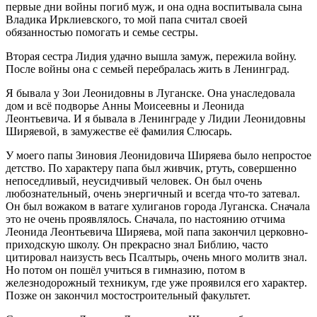
первые дни войны погиб муж, и она одна воспитывала сына
Владика Ирклиевского, то мой папа считал своей
обязанностью помогать и семье сестры.
Вторая сестра Лидия удачно вышла замуж, пережила войну.
После войны она с семьей перебралась жить в Ленинград.
Я бывала у Зои Леонидовны в Луганске. Она унаследовала
дом и всё подворье Анны Моисеевны и Леонида
Леонтьевича. И я бывала в Ленинграде у Лидии Леонидовны
Ширяевой, в замужестве её фамилия Слюсарь.
У моего папы Зиновия Леонидовича Ширяева было непростое
детство. По характеру папа был живчик, ртуть, совершенно
непоседливый, неусидчивый человек. Он был очень
любознательный, очень энергичный и всегда что-то затевал.
Он был вожаком в ватаге хулиганов города Луганска. Сначала
это не очень проявлялось. Сначала, по настоянию отчима
Леонида Леонтьевича Ширяева, мой папа закончил церковно-
приходскую школу. Он прекрасно знал Библию, часто
цитировал наизусть весь Псалтырь, очень много молитв знал.
Но потом он пошёл учиться в гимназию, потом в
железнодорожный техникум, где уже проявился его характер.
Позже он закончил мостостроительный факультет.