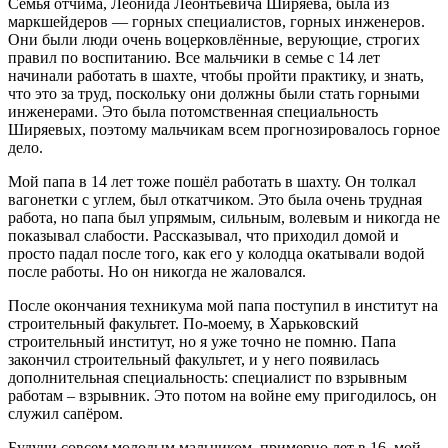
Семья отчима, Леонида Леонтьевича Ширяева, была из
маркшейдеров — горных специалистов, горных инженеров.
Они были люди очень воцерковлённые, верующие, строгих
правил по воспитанию. Все мальчики в семье с 14 лет
начинали работать в шахте, чтобы пройти практику, и знать,
что это за труд, поскольку они должны были стать горными
инженерами. Это была потомственная специальность
Ширяевых, поэтому мальчикам всем прогнозировалось горное
дело.
Мой папа в 14 лет тоже пошёл работать в шахту. Он толкал
вагонетки с углем, был откатчиком. Это была очень трудная
работа, но папа был упрямым, сильным, волевым и никогда не
показывал слабости. Рассказывал, что приходил домой и
просто падал после того, как его у колодца окатывали водой
после работы. Но он никогда не жаловался.
После окончания техникума мой папа поступил в институт на
строительный факультет. По-моему, в Харьковский
строительный институт, но я уже точно не помню. Папа
закончил строительный факультет, и у него появилась
дополнительная специальность: специалист по взрывным
работам – взрывник. Это потом на войне ему пригодилось, он
служил сапёром.
Будучи совсем молодым мальчиком, примерно лет в 16, мой