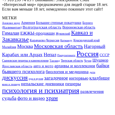
«Интересный мир» предназначено для людей старше 18 лет.
Если вам меньше 18 лет, немедленно покиньте этот сайт!
МЕТКИ
Большие степные покатушки
Армения
Борнео
Азовское море
Волгоградская область
Воронежская область
(Калимантан)
Кавказ и
Гималаи
ЕЖЖЫ-продакшн
Жуковский
Закавказье
Карачаево-Черкесия
Катманду
Краснодарский край
Московская область
Москва
Нагорный
Малайзия
Россия
Карабах или Арцах
Непал
СССР
Пашупатинатх
Шушмор
Сьяновские пещеры и каменоломни
Тверская область
Таиланд
Чечня
байки
архивы и коллекции
авто и мото
Ярославская область
бывшего психолога
биология и медицина
дети
дискуссия
загадочное
кладбище
интервью
еда и кухня
непальские дневники
пещеры
кони и лошади
психология и психиатрия
развлечения
храм
судьба
фото и видео