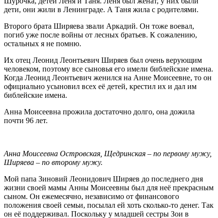
Шурочка, детей Лёня и Таня. Лёня был женат, у них были
дети, они жили в Ленинграде. А Таня жила с родителями.
Второго брата Ширяева звали Аркадий. Он тоже воевал,
погиб уже после войны от лесных братьев. К сожалению,
остальных я не помню.
Их отец Леонид Леонтьевич Ширяев был очень верующим
человеком, поэтому все сыновья его имели библейские имена.
Когда Леонид Леонтьевич женился на Анне Моисеевне, то он
официально усыновил всех её детей, крестил их и дал им
библейские имена.
Анна Моисеевна прожила достаточно долго, она дожила
почти 96 лет.
Анна Моисеевна Островская, Щедринская – по первому мужу,
Ширяева – по второму мужу.
Мой папа Зиновий Леонидович Ширяев до последнего дня
жизни своей мамы Анны Моисеевны был для неё прекрасным
сыном. Он ежемесячно, независимо от финансового
положения своей семьи, посылал ей хоть сколько-то денег. Так
он её поддерживал. Поскольку у младшей сестры Зои в