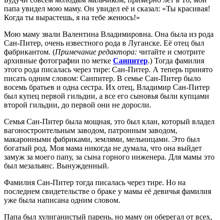
папа увидел мою маму. Он увидел её и сказал: «Ты красивая!
Когда ты вырастешь, я на тебе женюсь!»
Мою маму звали Валентина Владимировна. Она была из рода
Сан-Питер, очень известного рода в Луганске. Её отец был
фабрикантом. (
Примечание редактора:
читайте и смотрите
архивные фотографии по метке
Санпитер
.) Тогда фамилия
этого рода писалась через тире: Сан-Питер. А теперь принято
писать одним словом: Санпитер. В семье Сан-Питер было
восемь братьев и одна сестра. Их отец, Владимир Сан-Питер
был купец первой гильдии, а все его сыновья были купцами
второй гильдии, до первой они не доросли.
Семья Сан-Питер была мощная, это был клан, который владел
вагоностроительным заводом, патронным заводом,
макаронными фабриками, землями, мельницами. Это был
богатый род. Моя мама никогда не думала, что она выйдет
замуж за моего папу, за сына горного инженера. Для мамы это
был мезальянс. Вынужденный.
Фамилия Сан-Питер тогда писалась через тире. Но на
последнем свидетельстве о браке у мамы её девичья фамилия
уже была написана одним словом.
Папа был хулиганистый парень, но маму он оберегал от всех,