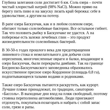
Глубина залегания соли достигает 6 км. Соль озера – почти
чистый хлористый натрий (98% NaCl). Можно прямо на
берегу пить пиво и на закуску лизать край бережка: себе в
удовольствие, а другим на потеху.
В рапе озера Баскунчак, как и в любом соленом озере,
обитают только солелюбивые бактерии. Все остальное гибнет.
Так что половить рыбку в Баскунчаке не удастся. А на
побережье есть залежи лечебных глин – это продукт
жизнедеятельности солелюбивых бактерий.
В 30-50-х годах прошлого века для предотвращения
ливневого стока и нежелательного для добычи соли
опреснения, многочисленные овраги и балки, впадающие в
озеро Баскунчак, были перекрыты дамбами. Так на границе
Богдинско-Баскунчакского заповедника образовалось
искусственное пресное озеро Кордонное (площадь 0,8 га),
подпитывающееся талыми водами и родниками.
Также озеро Баскунчак пытаются раскрутить, как курорт.
Лучшие пляжи принадлежат, по традиции, санаторию
«Бассоль». В выходные дни вход на пляж свободный, поэтому
стоянка переполнена автомобилями. Люди приезжают
отдохнуть, покупаться-позагорать и набрать с собой запас
соли, грязи и рапы.