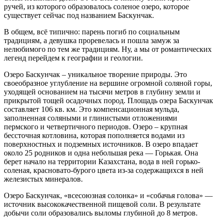
ручей, из которого образовалось соленое озеро, которое
существует сейчас под названием Баскунчак.
В общем, всё типично: парень погиб по социальным
традициям, а девушка проревелась и пошла замуж за
нелюбимого по тем же традициям. Ну, а мы от романтических
легенд перейдем к географии и геологии.
Озеро Баскунчак – уникальное творение природы. Это
своеобразное углубление на вершине огромной соляной горы,
уходящей основанием на тысячи метров в глубину земли и
прикрытой тощей осадочных пород. Площадь озера Баскунчак
составляет 106 кв. км. Это компенсационная мульда,
заполненная соляными и глинистыми отложениями
пермского и четвертичного периодов. Озеро – крупная
бессточная котловина, которая пополняется водами из
поверхностных и подземных источников. В озеро впадает
около 25 родников и одна небольшая река — Горькая. Она
берет начало на территории Казахстана, вода в ней горько-
соленая, красновато-бурого цвета из-за содержащихся в ней
железистых минералов.
Озеро Баскунчак, «всесоюзная солонка» и «собачья голова» —
источник высококачественной пищевой соли. В результате
добычи соли образовались выломы глубиной до 8 метров.