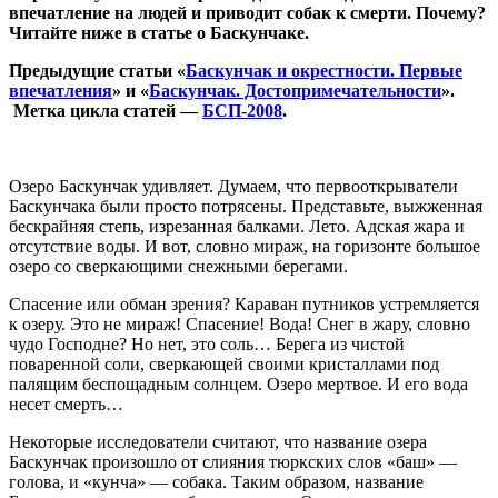
впечатление на людей и приводит собак к смерти. Почему?
Читайте ниже в статье о Баскунчаке.
Предыдущие статьи «
Баскунчак и окрестности. Первые
впечатления
» и «
Баскунчак. Достопримечательности
».
Метка цикла статей —
БСП-2008
.
Озеро Баскунчак удивляет. Думаем, что первооткрыватели
Баскунчака были просто потрясены. Представьте, выжженная
бескрайняя степь, изрезанная балками. Лето. Адская жара и
отсутствие воды. И вот, словно мираж, на горизонте большое
озеро со сверкающими снежными берегами.
Спасение или обман зрения? Караван путников устремляется
к озеру. Это не мираж! Спасение! Вода! Снег в жару, словно
чудо Господне? Но нет, это соль… Берега из чистой
поваренной соли, сверкающей своими кристаллами под
палящим беспощадным солнцем. Озеро мертвое. И его вода
несет смерть…
Некоторые исследователи считают, что название озера
Баскунчак произошло от слияния тюркских слов «баш» —
голова, и «кунча» — собака. Таким образом, название