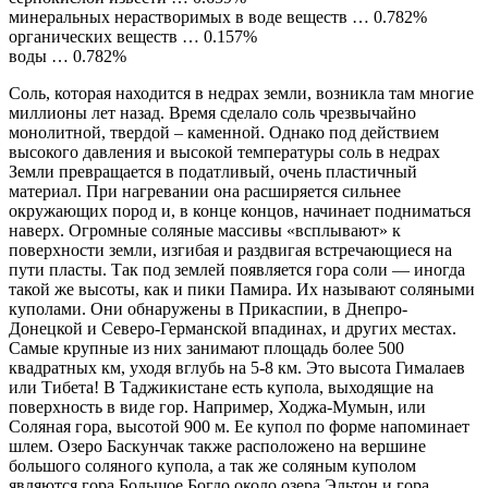
минеральных нерастворимых в воде веществ … 0.782%
органических веществ … 0.157%
воды … 0.782%
Соль, которая находится в недрах земли, возникла там многие
миллионы лет назад. Время сделало соль чрезвычайно
монолитной, твердой – каменной. Однако под действием
высокого давления и высокой температуры соль в недрах
Земли превращается в податливый, очень пластичный
материал. При нагревании она расширяется сильнее
окружающих пород и, в конце концов, начинает подниматься
наверх. Огромные соляные массивы «всплывают» к
поверхности земли, изгибая и раздвигая встречающиеся на
пути пласты. Так под землей появляется гора соли — иногда
такой же высоты, как и пики Памира. Их называют соляными
куполами. Они обнаружены в Прикаспии, в Днепро-
Донецкой и Северо-Германской впадинах, и других местах.
Самые крупные из них занимают площадь более 500
квадратных км, уходя вглубь на 5-8 км. Это высота Гималаев
или Тибета! В Таджикистане есть купола, выходящие на
поверхность в виде гор. Например, Ходжа-Мумын, или
Соляная гора, высотой 900 м. Ее купол по форме напоминает
шлем. Озеро Баскунчак также расположено на вершине
большого соляного купола, а так же соляным куполом
являются гора Большое Богдо около озера Эльтон и гора