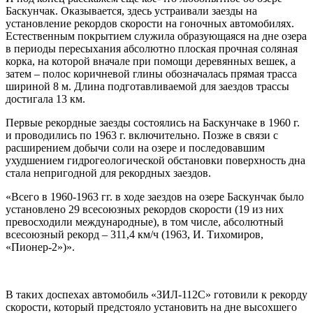
Баскунчак. Оказывается, здесь устраивали заезды на
установление рекордов скорости на гоночных автомобилях.
Естественным покрытием служила образующаяся на дне озера
в периоды пересыхания абсолютно плоская прочная соляная
корка, на которой вначале при помощи деревянных вешек, а
затем – полос коричневой глины обозначалась прямая трасса
шириной 8 м. Длина подготавливаемой для заездов трассы
достигала 13 км.
Первые рекордные заезды состоялись на Баскунчаке в 1960 г.
и проводились по 1963 г. включительно. Позже в связи с
расширением добычи соли на озере и последовавшим
ухудшением гидрогеологической обстановки поверхность дна
стала непригодной для рекордных заездов.
«Всего в 1960-1963 гг. в ходе заездов на озере Баскунчак было
установлено 29 всесоюзных рекордов скорости (19 из них
превосходили международные), в том числе, абсолютный
всесоюзный рекорд – 311,4 км/ч (1963, И. Тихомиров,
«Пионер-2»)».
В таких доспехах автомобиль «ЗИЛ-112С» готовили к рекорду
скорости, который предстояло установить на дне высохшего