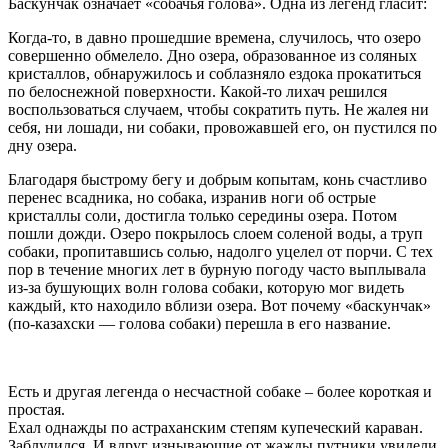
Баскунчак означает «собачья голова». Одна из легенд гласит:
Когда-то, в давно прошедшие времена, случилось, что озеро
совершенно обмелело. Дно озера, образованное из соляных
кристаллов, обнаружилось и соблазняло ездока прокатиться
по белоснежной поверхности. Какой-то лихач решился
воспользоваться случаем, чтобы сократить путь. Не жалея ни
себя, ни лошади, ни собаки, провожавшей его, он пустился по
дну озера.
Благодаря быстрому бегу и добрым копытам, конь счастливо
перенес всадника, но собака, изранив ноги об острые
кристаллы соли, достигла только середины озера. Потом
пошли дожди. Озеро покрылось слоем соленой воды, а труп
собаки, пропитавшись солью, надолго уцелел от порчи. С тех
пор в течение многих лет в бурную погоду часто выплывала
из-за бушующих волн голова собаки, которую мог видеть
каждый, кто находило вблизи озера. Вот почему «баскунчак»
(по-казахски — голова собаки) перешла в его название.
Есть и другая легенда о несчастной собаке – более короткая и
простая.
Ехал однажды по астраханским степям купеческий караван.
Заблудился. И вдруг изнывающие от жажды путники увидели