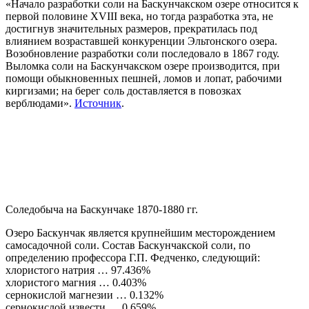
«Начало разработки соли на Баскунчакском озере относится к
первой половине XVIII века, но тогда разработка эта, не
достигнув значительных размеров, прекратилась под
влиянием возраставшей конкуренции Эльтонского озера.
Возобновление разработки соли последовало в 1867 году.
Выломка соли на Баскунчакском озере производится, при
помощи обыкновенных пешней, ломов и лопат, рабочими
киргизами; на берег соль доставляется в повозках
верблюдами».
Источник
.
Соледобыча на Баскунчаке 1870-1880 гг.
Озеро Баскунчак является крупнейшим месторождением
самосадочной соли. Состав Баскунчакской соли, по
определению профессора Г.П. Федченко, следующий:
хлористого натрия … 97.436%
хлористого магния … 0.403%
сернокислой магнезии … 0.132%
сернокислой извести … 0.659%