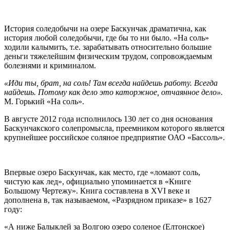
История соледобычи на озере Баскунчак драматична, как
история любой соледобычи, где бы то ни было. «На соль»
ходили калымить, т.е. зарабатывать относительно большие
деньги тяжелейшим физическим трудом, сопровождаемым
болезнями и криминалом.
«Иди ты, брат, на соль! Там всегда найдешь работу. Всегда
найдешь. Потому как дело это каторжное, отчаянное дело».
М. Горький «На соль».
В августе 2012 года исполнилось 130 лет со дня основания
Баскунчакского солепромысла, преемником которого является
крупнейшее российское соляное предприятие ОАО «Бассоль».
Впервые озеро Баскунчак, как место, где «ломают соль,
чистую как лед», официально упоминается в «Книге
Большому Чертежу». Книга составлена в XVI веке и
дополнена в, так называемом, «Разрядном приказе» в 1627
году:
«А ниже Балыклей за Волгою озеро соленое (Елтонское)