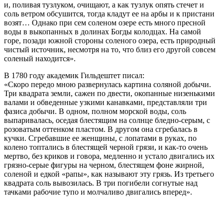
и, поливая тузлуком, очищают, а как тузлук опять стечет и
соль ветром обсушится, тогда кладут ее на арбы и к пристани
возят… Однако при сем соленом озере есть много пресной
воды в выкопанных в долинах Богды колодцах. На самой
горе, позади южной стороны соленого озера, есть природный
чистый источник, несмотря на то, что близ его другой совсем
соленый находится».
В 1780 году академик Гильдештет писал:
«Скоро передо мною развернулась картина соляной добычи.
Три квадрата земли, сажен по двести, окопанные низенькими
валами и обведенные узкими канавками, представляли три
фазиса добычи. В одном, полном морской воды, соль
выпаривалась, оседая блестящим на солнце бледно-серым, с
розоватым оттенком пластом. В другом она сгребалась в
кучки. Сгребавшие ее женщины, с лопатами в руках, по
колено топтались в блестящей черной грязи, и как-то очень
мертво, без криков и говора, медленно и устало двигались их
грязно-серые фигуры на черном, блестящем фоне жирной,
соленой и едкой «рапы», как называют эту грязь. Из третьего
квадрата соль вывозилась. В три погибели согнутые над
тачками рабочие тупо и молчаливо двигались вперед».