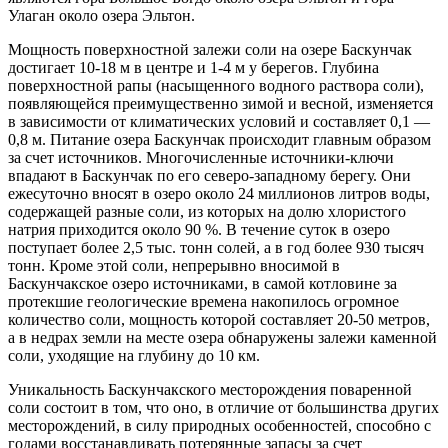
Улаган около озера Эльтон.
Мощность поверхностной залежи соли на озере Баскунчак
достигает 10-18 м в центре и 1-4 м у берегов. Глубина
поверхностной рапы (насыщенного водного раствора соли),
появляющейся преимущественно зимой и весной, изменяется
в зависимости от климатических условий и составляет 0,1 —
0,8 м. Питание озера Баскунчак происходит главным образом
за счет источников. Многочисленные источники-ключи
впадают в Баскунчак по его северо-западному берегу. Они
ежесуточно вносят в озеро около 24 миллионов литров воды,
содержащей разные соли, из которых на долю хлористого
натрия приходится около 90 %. В течение суток в озеро
поступает более 2,5 тыс. тонн солей, а в год более 930 тысяч
тонн. Кроме этой соли, непрерывно вносимой в
Баскунчакское озеро источниками, в самой котловине за
протекшие геологические времена накопилось огромное
количество соли, мощность которой составляет 20-50 метров,
а в недрах земли на месте озера обнаружены залежи каменной
соли, уходящие на глубину до 10 км.
Уникальность Баскунчакского месторождения поваренной
соли состоит в том, что оно, в отличие от большинства других
месторождений, в силу природных особенностей, способно с
годами восстанавливать потерянные запасы за счет