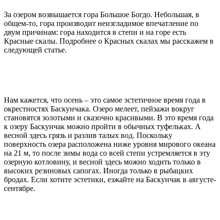
За озером возвышается гора Большое Богдо. Небольшая, в
общем-то, гора производит неизгладимое впечатление по
двум причинам: гора находится в степи и на горе есть
Красные скалы. Подробнее о Красных скалах мы расскажем в
следующей статье.
Нам кажется, что осень – это самое эстетичное время года в
окрестностях Баскунчака. Озеро мелеет, пейзажи вокруг
становятся золотыми и сказочно красивыми. В это время года
к озеру Баскунчак можно пройти в обычных туфельках. А
весной здесь грязь и разлив талых вод. Поскольку
поверхность озера расположена ниже уровня мирового океана
на 21 м, то после зимы вода со всей степи устремляется в эту
озерную котловину, и весной здесь можно ходить только в
высоких резиновых сапогах. Иногда только в рыбацких
бродах. Если хотите эстетики, езжайте на Баскунчак в августе-
сентябре.