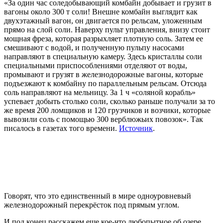
«За один час соледобывающий комбайн добывает и грузит в
вагоны около 300 т соли! Внешне комбайн выглядит как
двухэтажный вагон, он двигается по рельсам, уложенным
прямо на слой соли. Наверху пульт управления, внизу стоит
мощная фреза, которая разрыхляет плотную соль. Затем ее
смешивают с водой, и полученную пульпу насосами
направляют в специальную камеру. Здесь кристаллы соли
специальными приспособлениями отделяют от воды,
промывают и грузят в железнодорожные вагоны, которые
подъезжают к комбайну по параллельным рельсам. Отсюда
соль направляют на мельницу. За 1 ч «соляной корабль»
успевает добыть столько соли, сколько раньше получали за то
же время 200 ломщиков и 120 грузчиков и возчики, которые
вывозили соль с помощью 300 верблюжьих повозок». Так
писалось в газетах того времени.
Источник
.
Говорят, что это единственный в мире одноуровневый
железнодорожный перекрёсток под прямым углом.
И под конец расскажем еще кое-что любопытное об озере