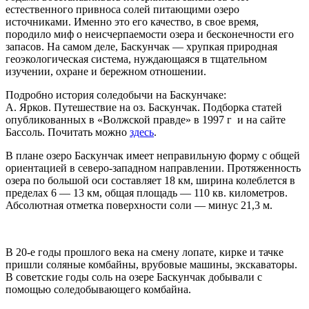
естественного привноса солей питающими озеро
источниками. Именно это его качество, в свое время,
породило миф о неисчерпаемости озера и бесконечности его
запасов. На самом деле, Баскунчак — хрупкая природная
геоэкологическая система, нуждающаяся в тщательном
изучении, охране и бережном отношении.
Подробно история соледобычи на Баскунчаке:
А. Ярков. Путешествие на оз. Баскунчак. Подборка статей
опубликованных в «Волжской правде» в 1997 г и на сайте
Бассоль. Почитать можно
здесь
.
В плане озеро Баскунчак имеет неправильную форму с общей
ориентацией в северо-западном направлении. Протяженность
озера по большой оси составляет 18 км, ширина колеблется в
пределах 6 — 13 км, общая площадь — 110 кв. километров.
Абсолютная отметка поверхности соли — минус 21,3 м.
В 20-е годы прошлого века на смену лопате, кирке и тачке
пришли соляные комбайны, врубовые машины, экскаваторы.
В советские годы соль на озере Баскунчак добывали с
помощью соледобывающего комбайна.