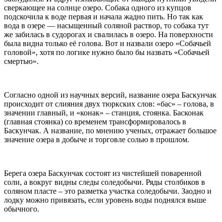
сверкающее на солнце озеро. Собака одного из купцов
подскочила к воде первая и начала жадно пить. Но так как
вода в озере — насыщенный соляной раствор, то собака тут
же забилась в судорогах и свалилась в озеро. На поверхности
была видна только её голова. Вот и назвали озеро «Собачьей
головой», хотя по логике нужно было бы назвать «Собачьей
смертью».
Согласно одной из научных версий, название озера Баскунчак
происходит от слияния двух тюркских слов: «бас» – голова, в
значении главный, и «конак» – станция, стоянка. Басконак
(главная стоянка) со временем трансформировалось в
Баскунчак. А название, по мнению ученых, отражает большое
значение озера в добыче и торговле солью в прошлом.
Берега озера Баскунчак состоят из чистейшей поваренной
соли, а вокруг видны следы соледобычи. Ряды столбиков в
соляном пласте – это разметка участка соледобычи. Заодно и
лодку можно привязать, если уровень воды поднялся выше
обычного.