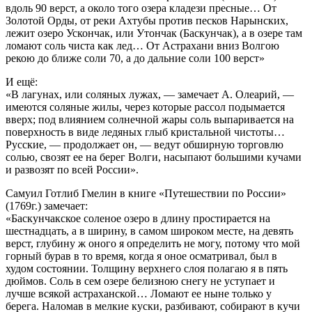
вдоль 90 верст, а около того озера кладези пресные… От
Золотой Орды, от реки Ахтубы против песков Нарынских,
лежит озеро Ускончак, или Утончак (Баскунчак), а в озере там
ломают соль чиста как лед… От Астрахани вниз Волгою
рекою до ближе соли 70, а до дальние соли 100 верст»
И ещё:
«В лагунах, или соляных лужах, — замечает А. Олеарий, —
имеются соляные жилы, через которые рассол подымается
вверх; под влиянием солнечной жары соль выпаривается на
поверхность в виде ледяных глыб кристальной чистоты…
Русские, — продолжает он, — ведут обширную торговлю
солью, свозят ее на берег Волги, насыпают большими кучами
и развозят по всей России».
Самуил Готлиб Гмелин в книге «Путешествии по России»
(1769г.) замечает:
«Баскунчакское соленое озеро в длину простирается на
шестнадцать, а в ширину, в самом широком месте, на девять
верст, глубину ж оного я определить не могу, потому что мой
горный бурав в то время, когда я оное осматривал, был в
худом состоянии. Толщину верхнего слоя полагаю я в пять
дюймов. Соль в сем озере белизною снегу не уступает и
лучше всякой астраханской… Ломают ее ныне только у
берега. Наломав в мелкие куски, разбивают, собирают в кучи