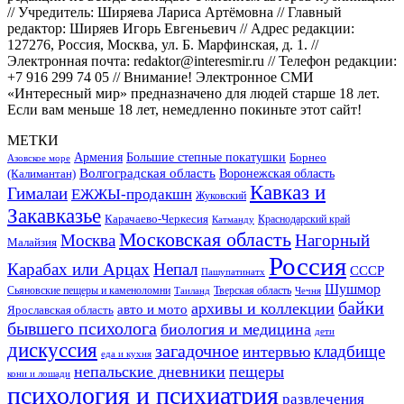
// Учредитель: Ширяева Лариса Артёмовна // Главный
редактор: Ширяев Игорь Евгеньевич // Адрес редакции:
127276, Россия, Москва, ул. Б. Марфинская, д. 1. //
Электронная почта: redaktor@interesmir.ru // Телефон редакции:
+7 916 299 74 05 // Внимание! Электронное СМИ
«Интересный мир» предназначено для людей старше 18 лет.
Если вам меньше 18 лет, немедленно покиньте этот сайт!
МЕТКИ
Большие степные покатушки
Армения
Борнео
Азовское море
Волгоградская область
Воронежская область
(Калимантан)
Кавказ и
Гималаи
ЕЖЖЫ-продакшн
Жуковский
Закавказье
Карачаево-Черкесия
Катманду
Краснодарский край
Московская область
Москва
Нагорный
Малайзия
Россия
Карабах или Арцах
Непал
СССР
Пашупатинатх
Шушмор
Сьяновские пещеры и каменоломни
Тверская область
Таиланд
Чечня
байки
архивы и коллекции
авто и мото
Ярославская область
бывшего психолога
биология и медицина
дети
дискуссия
загадочное
кладбище
интервью
еда и кухня
непальские дневники
пещеры
кони и лошади
психология и психиатрия
развлечения