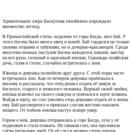
Удивительное озеро Баскунчак неизбежно порождало
множество легенд.
В Прикаспийской степи, недалеко от горы Богдо, жил бай. У
этого богача было много овец и коней. Бай гордился не только
своими отарами и табунами, но и дочерью-красавицей. Среди
многочисленных пастухов богача находился ловкий, мастер
на все руки, сильный и красивый юноша. Однажды хозяйская
дочь, гуляя в степи, случайно встретилась с ним.
Юноша и девушка полюбили друг друга. С этой поры часто
встречались они. Как-то вечером девушка прибежала к
милому и рассказала, что отец решил отдать её замуж за
богатого, старого и немилого человека. Верный своей любви,
юноша вскочил на своего скакуна и помчался к юрте хозяина.
Войдя в юрту, он стал умолять отца девушки отдать её в жены
ему. Бай рассвирепел и приказал слугам жестоко наказать
нищего. От побоев юноша-пастух вскоре умер.
Горюя о нем, девушка отправилась к горе Богдо, села у её
подножия и стала плакать. Не смыкая глаз, она проливала
слёзы несколько дней. От её слез в низину степи протек