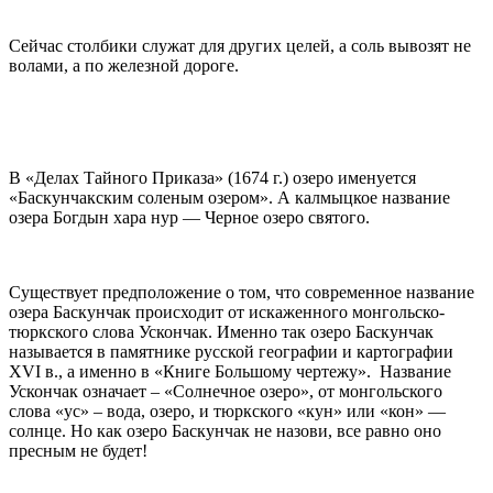
Сейчас столбики служат для других целей, а соль вывозят не
волами, а по железной дороге.
В «Делах Тайного Приказа» (1674 г.) озеро именуется
«Баскунчакским соленым озером». А калмыцкое название
озера Богдын хара нур — Черное озеро святого.
Существует предположение о том, что современное название
озера Баскунчак происходит от искаженного монгольско-
тюркского слова Ускончак. Именно так озеро Баскунчак
называется в памятнике русской географии и картографии
XVI в., а именно в «Книге Большому чертежу». Название
Ускончак означает – «Солнечное озеро», от монгольского
слова «ус» – вода, озеро, и тюркского «кун» или «кон» —
солнце. Но как озеро Баскунчак не назови, все равно оно
пресным не будет!