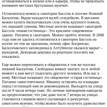
останавливаться в низине или в карьере, чтобы не привлекать
внимание местных брутальных мужчин.
Остановиться можно в санатории Бассоль в поселке Нижний
Баскунчак. Рядом находится музей соледобычи. В магазине
можно купить баскунчакскую соль очень крупного помола,
это хороший сувенир. Местные жители называют санаторий
Бассоль «новая гостиница». Это красивое современное
здание. Питание в санатории. Можно пройти лечение. В 2008
году нам не удалось остановиться в санатории Бассоль на
ночлег по тем же причинам, почему офис Богдинско-
Баскунчакского заповедника в Ахтубинске оказался закрыт –
выходной. Дежурная девушка на рецепции поселять нас
отказалась.
Еще можно переночевать в общежитии в том же поселке
нижний Баскунчак. Свободных комнат хватает, но в любой
момент к вам могут подселить другого человека. Или вас к
нему. Местные называют это общежитие «старая гостиница».
Питание самостоятельное. Машину оставлять на площадке
перед гостиницей нам не рекомендовали. Выходить на улицу
после 9 часов вечера тоже. Но личные наблюдения наводили
на предположение, что уже даже после 7 вечера на улицах
становится слишком много скучающих и разогретых
алкоголем мужчин, чтобы можно было получить удовольствие