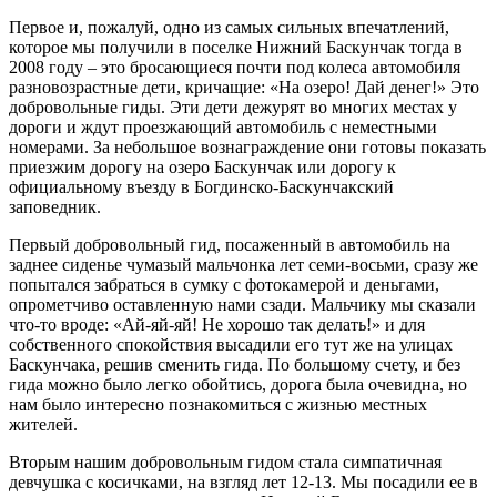
Первое и, пожалуй, одно из самых сильных впечатлений,
которое мы получили в поселке Нижний Баскунчак тогда в
2008 году – это бросающиеся почти под колеса автомобиля
разновозрастные дети, кричащие: «На озеро! Дай денег!» Это
добровольные гиды. Эти дети дежурят во многих местах у
дороги и ждут проезжающий автомобиль с неместными
номерами. За небольшое вознаграждение они готовы показать
приезжим дорогу на озеро Баскунчак или дорогу к
официальному въезду в Богдинско-Баскунчакский
заповедник.
Первый добровольный гид, посаженный в автомобиль на
заднее сиденье чумазый мальчонка лет семи-восьми, сразу же
попытался забраться в сумку с фотокамерой и деньгами,
опрометчиво оставленную нами сзади. Мальчику мы сказали
что-то вроде: «Ай-яй-яй! Не хорошо так делать!» и для
собственного спокойствия высадили его тут же на улицах
Баскунчака, решив сменить гида. По большому счету, и без
гида можно было легко обойтись, дорога была очевидна, но
нам было интересно познакомиться с жизнью местных
жителей.
Вторым нашим добровольным гидом стала симпатичная
девчушка с косичками, на взгляд лет 12-13. Мы посадили ее в