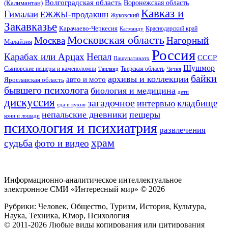
Волгоградская область
Воронежская область
(Калимантан)
Кавказ и
Гималаи
ЕЖЖЫ-продакшн
Жуковский
Закавказье
Карачаево-Черкесия
Катманду
Краснодарский край
Московская область
Москва
Нагорный
Малайзия
Россия
Карабах или Арцах
Непал
СССР
Пашупатинатх
Шушмор
Сьяновские пещеры и каменоломни
Тверская область
Таиланд
Чечня
байки
архивы и коллекции
авто и мото
Ярославская область
бывшего психолога
биология и медицина
дети
дискуссия
загадочное
кладбище
интервью
еда и кухня
непальские дневники
пещеры
кони и лошади
психология и психиатрия
развлечения
храм
судьба
фото и видео
Информационно-аналитическое интеллектуальное
электронное СМИ «Интересный мир» ©
2026
Рубрики: Человек, Общество, Туризм, История, Культура,
Наука, Техника, Юмор, Психология
© 2011-2026 Любые виды копирования или цитирования