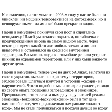
К сожалению, на тот момент в 2008-м году у нас не было ни
биноклей, ни мощных телеобъективов на фотокамерах, но и
невооруженными глазами всё было прекрасно видно.
Парни в камуфляже покинули свой пост и спрятались
неподалеку. Шлагбаум остался открытым, но табличка с
предупреждением висела на самом видном месте. Через
некоторое время какой-то автомобиль заехал за линию
шлагбаума и остановился на красивой внутренней
территории. Возможно, люди в автомобиле решили устроить
пикник на охраняемой территории, или у них были какие-то
другие цели.
Парни в камуфляже, теперь уже на двух УАЗиках, вылетели из
своего укрытия, въехали на охраняемую территорию,
заблокировали шлагбаум изнутри и устроили «сафари» на
нарушителей. Что-то подобное мы и ожидали увидеть, исходя
из своего опыта посещения заповедников и заказников.
Предполагаем, что «плата за выход» у нарушителей режима
заказника «Богдинско-Баскунчакский» была в тот день
намного больше, чем предложенная нам раньше «плата за
вход». Мы не стали приближаться и поехали дальше ко входу