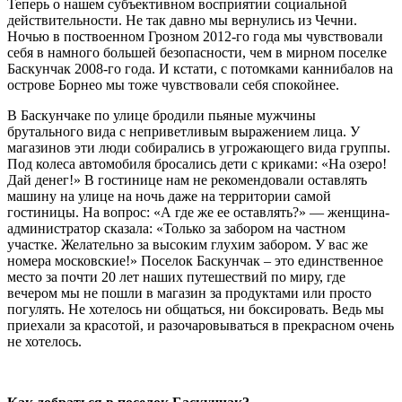
Теперь о нашем субъективном восприятии социальной
действительности. Не так давно мы вернулись из Чечни.
Ночью в поствоенном Грозном 2012-го года мы чувствовали
себя в намного большей безопасности, чем в мирном поселке
Баскунчак 2008-го года. И кстати, с потомками каннибалов на
острове Борнео мы тоже чувствовали себя спокойнее.
В Баскунчаке по улице бродили пьяные мужчины
брутального вида с неприветливым выражением лица. У
магазинов эти люди собирались в угрожающего вида группы.
Под колеса автомобиля бросались дети с криками: «На озеро!
Дай денег!» В гостинице нам не рекомендовали оставлять
машину на улице на ночь даже на территории самой
гостиницы. На вопрос: «А где же ее оставлять?» — женщина-
администратор сказала: «Только за забором на частном
участке. Желательно за высоким глухим забором. У вас же
номера московские!» Поселок Баскунчак – это единственное
место за почти 20 лет наших путешествий по миру, где
вечером мы не пошли в магазин за продуктами или просто
погулять. Не хотелось ни общаться, ни боксировать. Ведь мы
приехали за красотой, и разочаровываться в прекрасном очень
не хотелось.