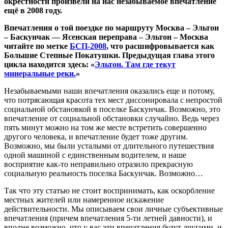
окрестности произвели на нас незабываемое впечатление
ещё в 2008 году.
Впечатления о той поездке по маршруту Москва – Эльтон
– Баскунчак — Ясенская переправа – Эльтон – Москва
читайте по метке
БСП-2008
, что расшифровывается как
Большие Степные Покатушки. Предыдущая глава этого
цикла находится здесь: «
Эльтон. Там где текут
минеральные реки.
»
Незабываемыми наши впечатления оказались еще и потому,
что потрясающая красота тех мест диссонировала с непростой
социальной обстановкой в поселке Баскунчак. Возможно, это
впечатление от социальной обстановки случайно. Ведь через
пять минут можно на том же месте встретить совершенно
другого человека, и впечатление будет тоже другим.
Возможно, мы были усталыми от длительного путешествия
одной машиной с единственным водителем, и наше
восприятие как-то неправильно отразило прекрасную
социальную реальность поселка Баскунчак. Возможно…
Так что эту статью не стоит воспринимать, как оскорбление
местных жителей или намеренное искажение
действительности. Мы описываем свои личные субъективные
впечатления (причем впечатления 5-ти летней давности), и
вполне возможно, что у вас эти впечатления будут другими, и