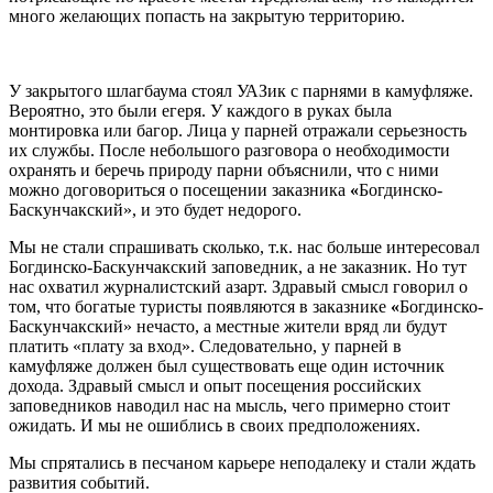
много желающих попасть на закрытую территорию.
У закрытого шлагбаума стоял УАЗик с парнями в камуфляже.
Вероятно, это были егеря. У каждого в руках была
монтировка или багор. Лица у парней отражали серьезность
их службы. После небольшого разговора о необходимости
охранять и беречь природу парни объяснили, что с ними
можно договориться о посещении заказника
«
Богдинско-
Баскунчакский», и это будет недорого.
Мы не стали спрашивать сколько, т.к. нас больше интересовал
Богдинско-Баскунчакский заповедник, а не заказник. Но тут
нас охватил журналистский азарт. Здравый смысл говорил о
том, что богатые туристы появляются в заказнике
«
Богдинско-
Баскунчакский» нечасто, а местные жители вряд ли будут
платить «плату за вход». Следовательно, у парней в
камуфляже должен был существовать еще один источник
дохода. Здравый смысл и опыт посещения российских
заповедников наводил нас на мысль, чего примерно стоит
ожидать. И мы не ошиблись в своих предположениях.
Мы спрятались в песчаном карьере неподалеку и стали ждать
развития событий.