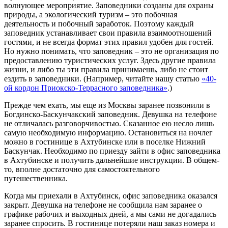
волнующее мероприятие. Заповедники созданы для охраны
природы, а экологический туризм – это побочная
деятельность и побочный заработок. Поэтому каждый
заповедник устанавливает свои правила взаимоотношений
гостями, и не всегда формат этих правил удобен для гостей.
Но нужно понимать, что заповедник – это не организация по
предоставлению туристических услуг. Здесь другие правила
жизни, и либо ты эти правила принимаешь, либо не стоит
ездить в заповедники. (Например, читайте нашу статью
«40-
ой кордон Приокско-Террасного заповедника»
.)
Прежде чем ехать, мы еще из Москвы заранее позвонили в
Богдинско-Баскунчакский заповедник. Девушка на телефоне
не отличалась разговорчивостью. Сказанное ею несло лишь
самую необходимую информацию. Остановиться на ночлег
можно в гостинице в Ахтубинске или в поселке Нижний
Баскунчак. Необходимо по приезду зайти в офис заповедника
в Ахтубинске и получить дальнейшие инструкции. В общем-
то, вполне достаточно для самостоятельного
путешественника.
Когда мы приехали в Ахтубинск, офис заповедника оказался
закрыт. Девушка на телефоне не сообщила нам заранее о
графике рабочих и выходных дней, а мы сами не догадались
заранее спросить. В гостинице потеряли наш заказ номера и