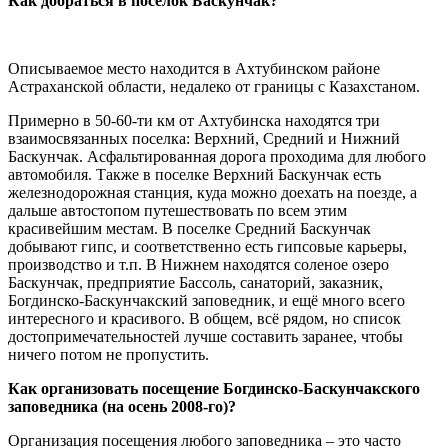
Как добраться в поселок Баскунчак?
Описываемое место находится в Ахтубинском районе
Астраханской области, недалеко от границы с Казахстаном.
Примерно в 50-60-ти км от Ахтубинска находятся три
взаимосвязанных поселка: Верхний, Средний и Нижний
Баскунчак. Асфальтированная дорога проходима для любого
автомобиля. Также в поселке Верхний Баскунчак есть
железнодорожная станция, куда можно доехать на поезде, а
дальше автостопом путешествовать по всем этим
красивейшим местам. В поселке Средний Баскунчак
добывают гипс, и соответственно есть гипсовые карьеры,
производство и т.п. В Нижнем находятся соленое озеро
Баскунчак, предприятие Бассоль, санаторий, заказник,
Богдинско-Баскунчакский заповедник, и ещё много всего
интересного и красивого. В общем, всё рядом, но список
достопримечательностей лучше составить заранее, чтобы
ничего потом не пропустить.
Как организовать посещение Богдинско-Баскунчакского
заповедника (на осень 2008-го)?
Организация посещения любого заповедника – это часто