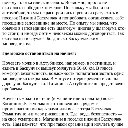
почему-то отказались поселять. Возможно, просто не
оказалось свободных номеров. Поскольку мы были на
автомобиле, то мы не расстроились и решили сразу ехать в
поселок Нижний Баскунчак и попробовать организовать себе
посещение заповедника на месте. По опыту мы знаем, что
обычно в заповеднике есть шлагбаум, иногда у шлагбаума кто-
то стоит, и иногда с этим человеком можно договориться. Так
оказалось и в случае с Богдинско-Баскунчакским
заповедником.
Где можно остановиться на ночлег?
Ночевать можно в Ахтубинске, например, в гостинице, и
ездить в Баскунчак вышеупомянутые 50-60 км. В плюсе
комфорт, безопасность, возможность попытаться застать офис
заповедника открытым. В минусе потеря времени и сил на
дорогу до Баскунчака. Питание в Ахтубинске не представляет
проблемы.
Ночевать можно в степи (в машине или в палатке) возле
Богдинско-Баскунчакского заповедника, рядом с
промышленными карьерами или возле озера Баскунчак.
Романтично и в меру рискованно. Еда, вода, безопасность —
на свое усмотрение. Магазины в поселке нижний Баскунчак
есть. Нам кажется, что при такой организации ночлега лучше