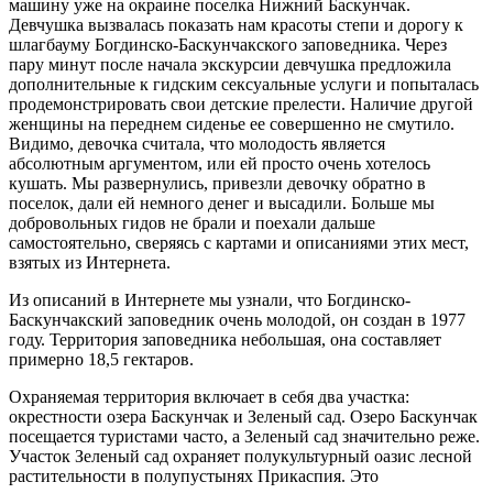
машину уже на окраине поселка Нижний Баскунчак.
Девчушка вызвалась показать нам красоты степи и дорогу к
шлагбауму Богдинско-Баскунчакского заповедника. Через
пару минут после начала экскурсии девчушка предложила
дополнительные к гидским сексуальные услуги и попыталась
продемонстрировать свои детские прелести. Наличие другой
женщины на переднем сиденье ее совершенно не смутило.
Видимо, девочка считала, что молодость является
абсолютным аргументом, или ей просто очень хотелось
кушать. Мы развернулись, привезли девочку обратно в
поселок, дали ей немного денег и высадили. Больше мы
добровольных гидов не брали и поехали дальше
самостоятельно, сверяясь с картами и описаниями этих мест,
взятых из Интернета.
Из описаний в Интернете мы узнали, что Богдинско-
Баскунчакский заповедник очень молодой, он создан в 1977
году. Территория заповедника небольшая, она составляет
примерно 18,5 гектаров.
Охраняемая территория включает в себя два участка:
окрестности озера Баскунчак и Зеленый сад. Озеро Баскунчак
посещается туристами часто, а Зеленый сад значительно реже.
Участок Зеленый сад охраняет полукультурный оазис лесной
растительности в полупустынях Прикаспия. Это