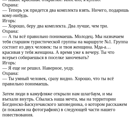
Охрана:
— Теперь уж придется два комплекта взять. Ничего, подаришь
кому-нибудь.
Игорь:
— Хорошо, беру два комплекта. Два лучше, чем три.
Охрана:
— А ты всё правильно понимаешь. Молодец. Мы назначаем
тебя старшим туристической группы на маршруте №1. Группа
состоит из двух человек: ты и твоя женщина. Мда-а…
красивая у тебя женщина. А время уже к вечеру. Ты что
всерьез собираешься в поселке заночевать?
Игорь:
— Я еще не решил. Наверное, уеду.
Охрана:
— Ты умный человек, сразу видно. Хорошо, что ты всё
правильно понимаешь.
Затем люди в камуфляже открыли нам шлагбаум, и мы
въехали внутрь. Сбылась наша мечта, мы на территории
Богдинско-Баскунчакского заповедника, о котором расскажем
(и покажем на фотографиях) в следующей части нашего
повествования.