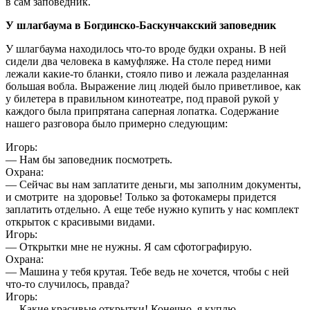
в сам заповедник.
У шлагбаума в Богдинско-Баскунчакский заповедник
У шлагбаума находилось что-то вроде будки охраны. В ней
сидели два человека в камуфляже. На столе перед ними
лежали какие-то бланки, стояло пиво и лежала разделанная
большая вобла. Выражение лиц людей было приветливое, как
у билетера в правильном кинотеатре, под правой рукой у
каждого была припрятана саперная лопатка. Содержание
нашего разговора было примерно следующим:
Игорь:
— Нам бы заповедник посмотреть.
Охрана:
— Сейчас вы нам заплатите деньги, мы заполним документы,
и смотрите на здоровье! Только за фотокамеры придется
заплатить отдельно. А еще тебе нужно купить у нас комплект
открыток с красивыми видами.
Игорь:
— Открытки мне не нужны. Я сам сфотографирую.
Охрана:
— Машина у тебя крутая. Тебе ведь не хочется, чтобы с ней
что-то случилось, правда?
Игорь:
— Какие красивые открытки! Конечно, я куплю.