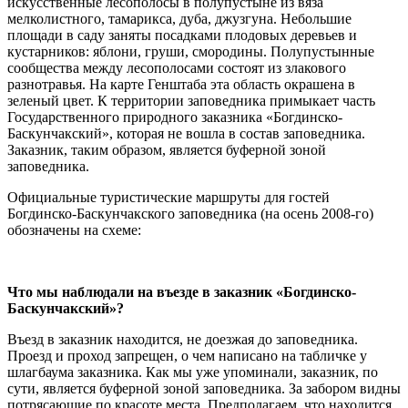
искусственные лесополосы в полупустыне из вяза
мелколистного, тамарикса, дуба, джузгуна. Небольшие
площади в саду заняты посадками плодовых деревьев и
кустарников: яблони, груши, смородины. Полупустынные
сообщества между лесополосами состоят из злакового
разнотравья. На карте Генштаба эта область окрашена в
зеленый цвет. К территории заповедника примыкает часть
Государственного природного заказника «Богдинско-
Баскунчакский», которая не вошла в состав заповедника.
Заказник, таким образом, является буферной зоной
заповедника.
Официальные туристические маршруты для гостей
Богдинско-Баскунчакского заповедника (на осень 2008-го)
обозначены на схеме:
Что мы наблюдали на въезде в заказник «Богдинско-
Баскунчакский»?
Въезд в заказник находится, не доезжая до заповедника.
Проезд и проход запрещен, о чем написано на табличке у
шлагбаума заказника. Как мы уже упоминали, заказник, по
сути, является буферной зоной заповедника. За забором видны
потрясающие по красоте места. Предполагаем, что находится