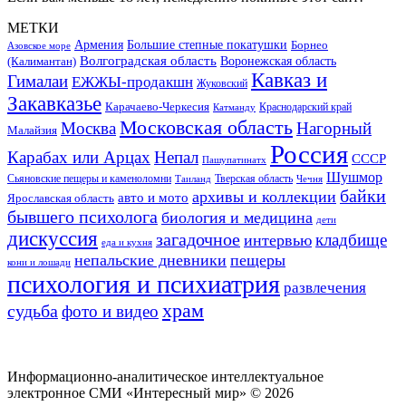
МЕТКИ
Большие степные покатушки
Армения
Борнео
Азовское море
Волгоградская область
Воронежская область
(Калимантан)
Кавказ и
Гималаи
ЕЖЖЫ-продакшн
Жуковский
Закавказье
Карачаево-Черкесия
Катманду
Краснодарский край
Московская область
Москва
Нагорный
Малайзия
Россия
Карабах или Арцах
Непал
СССР
Пашупатинатх
Шушмор
Сьяновские пещеры и каменоломни
Тверская область
Таиланд
Чечня
байки
архивы и коллекции
авто и мото
Ярославская область
бывшего психолога
биология и медицина
дети
дискуссия
загадочное
кладбище
интервью
еда и кухня
непальские дневники
пещеры
кони и лошади
психология и психиатрия
развлечения
храм
судьба
фото и видео
Информационно-аналитическое интеллектуальное
электронное СМИ «Интересный мир» ©
2026