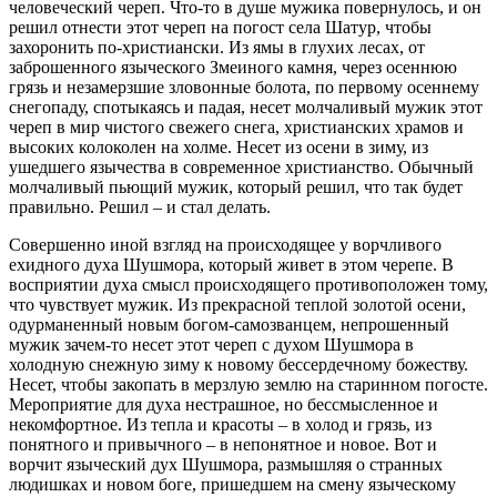
человеческий череп. Что-то в душе мужика повернулось, и он
решил отнести этот череп на погост села Шатур, чтобы
захоронить по-христиански. Из ямы в глухих лесах, от
заброшенного языческого Змеиного камня, через осеннюю
грязь и незамерзшие зловонные болота, по первому осеннему
снегопаду, спотыкаясь и падая, несет молчаливый мужик этот
череп в мир чистого свежего снега, христианских храмов и
высоких колоколен на холме. Несет из осени в зиму, из
ушедшего язычества в современное христианство. Обычный
молчаливый пьющий мужик, который решил, что так будет
правильно. Решил – и стал делать.
Совершенно иной взгляд на происходящее у ворчливого
ехидного духа Шушмора, который живет в этом черепе. В
восприятии духа смысл происходящего противоположен тому,
что чувствует мужик. Из прекрасной теплой золотой осени,
одурманенный новым богом-самозванцем, непрошенный
мужик зачем-то несет этот череп с духом Шушмора в
холодную снежную зиму к новому бессердечному божеству.
Несет, чтобы закопать в мерзлую землю на старинном погосте.
Мероприятие для духа нестрашное, но бессмысленное и
некомфортное. Из тепла и красоты – в холод и грязь, из
понятного и привычного – в непонятное и новое. Вот и
ворчит языческий дух Шушмора, размышляя о странных
людишках и новом боге, пришедшем на смену языческому