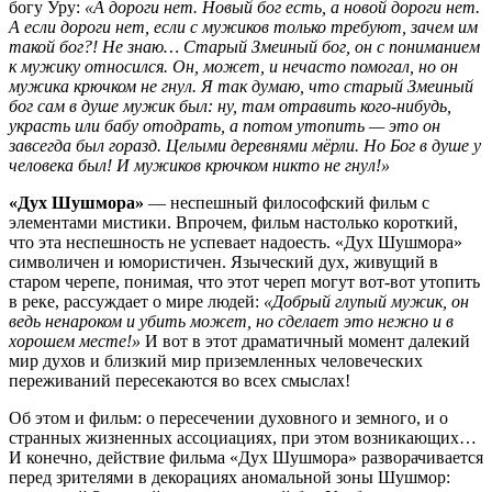
богу Уру:
«А дороги нет. Новый бог есть, а новой дороги нет.
А если дороги нет, если с мужиков только требуют, зачем им
такой бог?! Не знаю… Старый Змеиный бог, он с пониманием
к мужику относился. Он, может, и нечасто помогал, но он
мужика крючком не гнул. Я так думаю, что старый Змеиный
бог сам в душе мужик был: ну, там отравить кого-нибудь,
украсть или бабу отодрать, а потом утопить — это он
завсегда был горазд. Целыми деревнями мёрли. Но Бог в душе у
человека был! И мужиков крючком никто не гнул!»
«Дух Шушмора»
— неспешный философский фильм с
элементами мистики. Впрочем, фильм настолько короткий,
что эта неспешность не успевает надоесть. «Дух Шушмора»
символичен и юмористичен. Языческий дух, живущий в
старом черепе, понимая, что этот череп могут вот-вот утопить
в реке, рассуждает о мире людей:
«Добрый глупый мужик, он
ведь ненароком и убить может, но сделает это нежно и в
хорошем месте!»
И вот в этот драматичный момент далекий
мир духов и близкий мир приземленных человеческих
переживаний пересекаются во всех смыслах!
Об этом и фильм: о пересечении духовного и земного, и о
странных жизненных ассоциациях, при этом возникающих…
И конечно, действие фильма «Дух Шушмора» разворачивается
перед зрителями в декорациях аномальной зоны Шушмор: