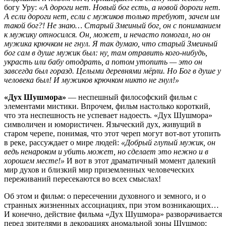
богу Уру:
«А дороги нет. Новый бог есть, а новой дороги нет.
А если дороги нет, если с мужиков только требуют, зачем им
такой бог?! Не знаю… Старый Змеиный бог, он с пониманием
к мужику относился. Он, может, и нечасто помогал, но он
мужика крючком не гнул. Я так думаю, что старый Змеиный
бог сам в душе мужик был: ну, там отравить кого-нибудь,
украсть или бабу отодрать, а потом утопить — это он
завсегда был горазд. Целыми деревнями мёрли. Но Бог в душе у
человека был! И мужиков крючком никто не гнул!»
«Дух Шушмора»
— неспешный философский фильм с
элементами мистики. Впрочем, фильм настолько короткий,
что эта неспешность не успевает надоесть. «Дух Шушмора»
символичен и юмористичен. Языческий дух, живущий в
старом черепе, понимая, что этот череп могут вот-вот утопить
в реке, рассуждает о мире людей:
«Добрый глупый мужик, он
ведь ненароком и убить может, но сделает это нежно и в
хорошем месте!»
И вот в этот драматичный момент далекий
мир духов и близкий мир приземленных человеческих
переживаний пересекаются во всех смыслах!
Об этом и фильм: о пересечении духовного и земного, и о
странных жизненных ассоциациях, при этом возникающих…
И конечно, действие фильма «Дух Шушмора» разворачивается
перед зрителями в декорациях аномальной зоны Шушмор: