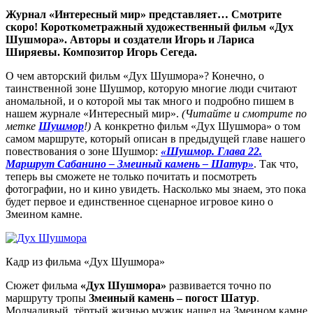
Журнал «Интересный мир» представляет… Смотрите
скоро! Короткометражный художественный фильм «Дух
Шушмора». Авторы и создатели Игорь и Лариса
Ширяевы. Композитор Игорь Сегеда.
О чем авторский фильм «Дух Шушмора»? Конечно, о
таинственной зоне Шушмор, которую многие люди считают
аномальной, и о которой мы так много и подробно пишем в
нашем журнале «Интересный мир».
(Читайте и смотрите по
метке
Шушмор
!)
А конкретно фильм «Дух Шушмора» о том
самом маршруте, который описан в предыдущей главе нашего
повествования о зоне Шушмор:
«Шушмор. Глава 22.
Маршрут Сабанино – Змеиный камень – Шатур»
. Так что,
теперь вы сможете не только почитать и посмотреть
фотографии, но и кино увидеть. Насколько мы знаем, это пока
будет первое и единственное сценарное игровое кино о
Змеином камне.
Кадр из фильма «Дух Шушмора»
Сюжет фильма
«Дух Шушмора»
развивается точно по
маршруту тропы
Змеиный камень – погост Шатур
.
Молчаливый, тёртый жизнью мужик нашел на Змеином камне