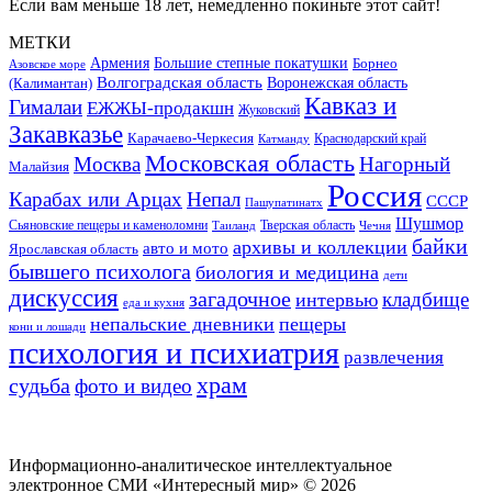
Если вам меньше 18 лет, немедленно покиньте этот сайт!
МЕТКИ
Большие степные покатушки
Армения
Борнео
Азовское море
Волгоградская область
Воронежская область
(Калимантан)
Кавказ и
Гималаи
ЕЖЖЫ-продакшн
Жуковский
Закавказье
Карачаево-Черкесия
Катманду
Краснодарский край
Московская область
Москва
Нагорный
Малайзия
Россия
Карабах или Арцах
Непал
СССР
Пашупатинатх
Шушмор
Сьяновские пещеры и каменоломни
Тверская область
Таиланд
Чечня
байки
архивы и коллекции
авто и мото
Ярославская область
бывшего психолога
биология и медицина
дети
дискуссия
загадочное
кладбище
интервью
еда и кухня
непальские дневники
пещеры
кони и лошади
психология и психиатрия
развлечения
храм
судьба
фото и видео
Информационно-аналитическое интеллектуальное
электронное СМИ «Интересный мир» ©
2026