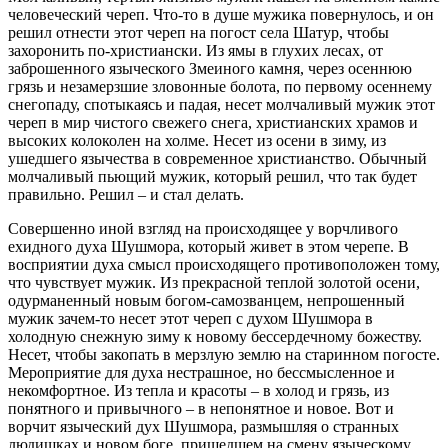
человеческий череп. Что-то в душе мужика повернулось, и он
решил отнести этот череп на погост села Шатур, чтобы
захоронить по-христиански. Из ямы в глухих лесах, от
заброшенного языческого Змеиного камня, через осеннюю
грязь и незамерзшие зловонные болота, по первому осеннему
снегопаду, спотыкаясь и падая, несет молчаливый мужик этот
череп в мир чистого свежего снега, христианских храмов и
высоких колоколен на холме. Несет из осени в зиму, из
ушедшего язычества в современное христианство. Обычный
молчаливый пьющий мужик, который решил, что так будет
правильно. Решил – и стал делать.
Совершенно иной взгляд на происходящее у ворчливого
ехидного духа Шушмора, который живет в этом черепе. В
восприятии духа смысл происходящего противоположен тому,
что чувствует мужик. Из прекрасной теплой золотой осени,
одурманенный новым богом-самозванцем, непрошенный
мужик зачем-то несет этот череп с духом Шушмора в
холодную снежную зиму к новому бессердечному божеству.
Несет, чтобы закопать в мерзлую землю на старинном погосте.
Мероприятие для духа нестрашное, но бессмысленное и
некомфортное. Из тепла и красоты – в холод и грязь, из
понятного и привычного – в непонятное и новое. Вот и
ворчит языческий дух Шушмора, размышляя о странных
людишках и новом боге, пришедшем на смену языческому