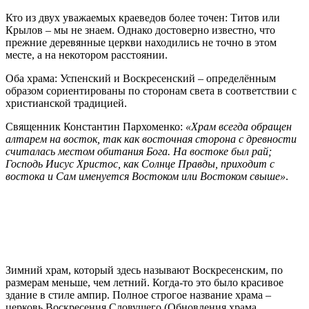
Кто из двух уважаемых краеведов более точен: Титов или
Крылов – мы не знаем. Однако достоверно известно, что
прежние деревянные церкви находились не точно в этом
месте, а на некотором расстоянии.
Оба храма: Успенский и Воскресенский – определённым
образом сориентированы по сторонам света в соответствии с
христианской традицией.
Священник Константин Пархоменко:
«Храм всегда обращен
алтарем на восток, так как восточная сторона с древности
считалась местом обитания Бога. На востоке был рай;
Господь Иисус Христос, как Солнце Правды, приходит с
востока и Сам именуется Востоком или Востоком свыше»
.
Зимний храм, который здесь называют Воскресенским, по
размерам меньше, чем летний. Когда-то это было красивое
здание в стиле ампир. Полное строгое название храма –
церковь Воскресения Словущего (Обновления храма