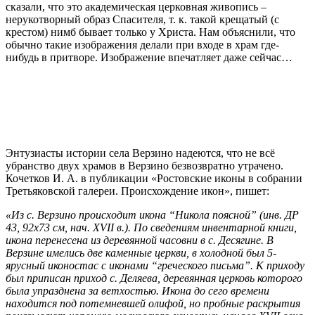
сказали, что это академическая церковная живопись –
нерукотворный образ Спасителя, т. к. такой крещатый (с
крестом) нимб бывает только у Христа. Нам объяснили, что
обычно такие изображения делали при входе в храм где-
нибудь в притворе. Изображение впечатляет даже сейчас…
Энтузиасты истории села Верзино надеются, что не всё
убранство двух храмов в Верзино безвозвратно утрачено.
Кочетков И. А. в публикации «Ростовские иконы в собрании
Третьяковской галереи. Происхождение икон», пишет:
«Из с. Верзино происходит икона “Никола поясной” (инв. ДР
43, 92х73 см, нач. XVII в.). По сведениям инвентарной книги,
икона перенесена из деревянной часовни в с. Десягине. В
Верзине имелись две каменные церкви, в холодной был 5-
ярусный иконостас с иконами “греческого письма”. К приходу
был приписан приход с. Деляева, деревянная церковь которого
была упразднена за ветхостью. Икона до сего времени
находится под потемневшей олифой, но пробные раскрытия