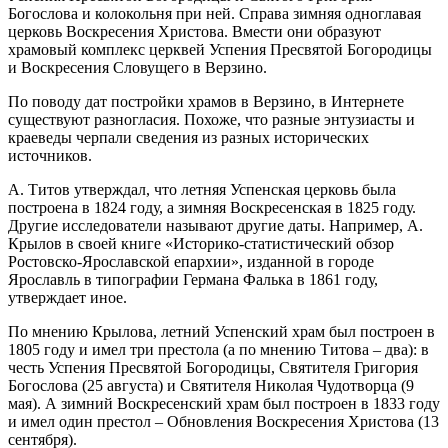
Богослова и колокольня при ней. Справа зимняя одноглавая
церковь Воскресения Христова. Вмести они образуют
храмовый комплекс церквей Успения Пресвятой Богородицы
и Воскресения Словущего в Верзино.
По поводу дат постройки храмов в Верзино, в Интернете
существуют разногласия. Похоже, что разные энтузиасты и
краеведы черпали сведения из разных исторических
источников.
А. Титов утверждал, что летняя Успенская церковь была
построена в 1824 году, а зимняя Воскресенская в 1825 году.
Другие исследователи называют другие даты. Например, А.
Крылов в своей книге «Историко-статистический обзор
Ростовско-Ярославской епархии», изданной в городе
Ярославль в типографии Германа Фалька в 1861 году,
утверждает иное.
По мнению Крылова, летний Успенский храм был построен в
1805 году и имел три престола (а по мнению Титова – два): в
честь Успения Пресвятой Богородицы, Святителя Григория
Богослова (25 августа) и Святителя Николая Чудотворца (9
мая). А зимний Воскресенский храм был построен в 1833 году
и имел один престол – Обновления Воскресения Христова (13
сентября).