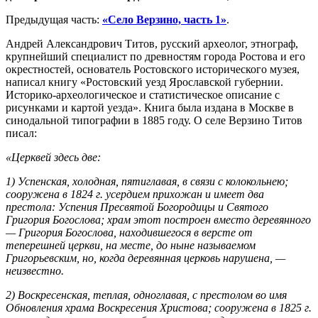
Предыдущая часть:
«Село Верзино, часть 1»
.
Андрей Александрович Титов, русский археолог, этнограф,
крупнейший специалист по древностям города Ростова и его
окрестностей, основатель Ростовского исторического музея,
написал книгу «Ростовский уезд Ярославской губернии.
Историко-археологическое и статистическое описание с
рисунками и картой уезда». Книга была издана в Москве в
синодальной типографии в 1885 году. О селе Верзино Титов
писал:
«Церквей здесь две:
1) Успенская, холодная, пятиглавая, в связи с колокольнею;
сооружена в 1824 г. усердием прихожан и имеет два
престола: Успения Пресвятой Богородицы и Святого
Григория Богослова; храм этот построен вместо деревянного
— Григория Богослова, находившегося в версте от
теперешней церкви, на месте, до ныне называемом
Григорьевским, но, когда деревянная церковь нарушена, —
неизвестно.
2) Воскресенская, теплая, одноглавая, с престолом во имя
Обновления храма Воскресения Христова; сооружена в 1825 г.