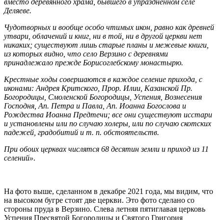
вместо деревянного храма, бывшего в упраздненном селе
Деляеве.
Чудотворных и вообще особо чтимых икон, равно как древней
утвари, облачений и книг, ни в той, ни в другой церкви нет
никаких; существуют лишь старые планы и межевые книги,
из которых видно, что село Верзино с деревнями
принадлежало прежде Борисоглебскому монастырю.
Крестные ходы совершаются в каждое селение прихода, с
иконами: Андрея Критского, Прор. Илии, Казанской Пр.
Богородицы, Смоленской Богородицы, Успения, Вознесения
Господня, Ап. Петра и Павла, Ап. Иоанна Богослова и
Рождества Иоанна Предтечи; все они существуют исстари
и установлены или по случаю холеры, или по случаю скотских
падежей, градобитий и т. п. обстоятельств.
При обоих церквах числятся 68 десятин земли и приход из 11
селений»
.
На фото выше, сделанном в декабре 2021 года, мы видим, что
на высоком бугре стоят две церкви. Это фото сделано со
стороны пруда в Верзино. Слева летняя пятиглавая церковь
Успения Пресвятой Богородицы и Святого Григория