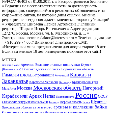
№ФС77-46403 от 01.09.2011 г. // Распространяется бесплатно.
// Редакция не несет ответственности за достоверность
информации, содержащейся в рекламных объявлениях и за
содержание сайтов, на которые даны ссылки. Мнение
редакции не всегда совпадает с мнением авторов публикаций.
// Учредитель: Ширяева Лариса Артёмовна // Главный
редактор: Ширяев Игорь Евгеньевич // Адрес редакции:
127276, Россия, Москва, ул. Б. Марфинская, д. 1. //
Электронная почта: redaktor@interesmir.ru // Телефон редакции:
+7 916 299 74 05 // Внимание! Электронное СМИ
«Интересный мир» предназначено для людей старше 18 лет.
Если вам меньше 18 лет, немедленно покиньте этот сайт!
МЕТКИ
Большие степные покатушки
Армения
Борнео
Азовское море
Волгоградская область
Воронежская область
(Калимантан)
Кавказ и
Гималаи
ЕЖЖЫ-продакшн
Жуковский
Закавказье
Карачаево-Черкесия
Катманду
Краснодарский край
Московская область
Москва
Нагорный
Малайзия
Россия
Карабах или Арцах
Непал
СССР
Пашупатинатх
Шушмор
Сьяновские пещеры и каменоломни
Тверская область
Таиланд
Чечня
байки
архивы и коллекции
авто и мото
Ярославская область
бывшего психолога
биология и медицина