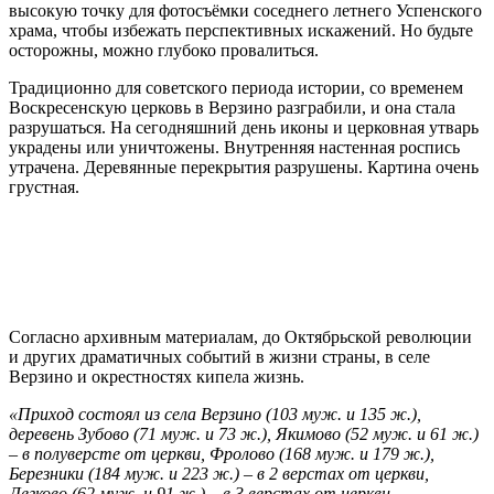
высокую точку для фотосъёмки соседнего летнего Успенского
храма, чтобы избежать перспективных искажений. Но будьте
осторожны, можно глубоко провалиться.
Традиционно для советского периода истории, со временем
Воскресенскую церковь в Верзино разграбили, и она стала
разрушаться. На сегодняшний день иконы и церковная утварь
украдены или уничтожены. Внутренняя настенная роспись
утрачена. Деревянные перекрытия разрушены. Картина очень
грустная.
Согласно архивным материалам, до Октябрьской революции
и других драматичных событий в жизни страны, в селе
Верзино и окрестностях кипела жизнь.
«Приход состоял из села Верзино (103 муж. и 135 ж.),
деревень Зубово (71 муж. и 73 ж.), Якимово (52 муж. и 61 ж.)
– в полуверсте от церкви, Фролово (168 муж. и 179 ж.),
Березники (184 муж. и 223 ж.) – в 2 верстах от церкви,
Легково (62 муж. и 91 ж.) – в 3 верстах от церкви,