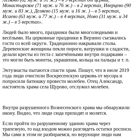
Монастырское (71 муж. и 76 ж.) – в 2 верстах, Иверцево (90
муж. и 83 ж.), Деляево (15 муж. и 16 ж. ) – в 5 верстах,
Исаево (63 муж. и 77 ж.) – в 4 верстах, Ново (31 муж. и 34
ж.) – в 5 верстах»
.
Людей было много, праздники были многолюдными и
весёлыми. На церковные праздники в Верзино съезжались
гости со всей округи. Традиционно накрывали столы.
Деревенские женщины пекли пироги, ватрушки и сладости,
делали кресты из теста с запечёнными внутри подарками –
это могли быть монеты, украшения, кольца на пальцы и т. п.
Энтузиасты пытаются спасти храм. Пишут, что в июле 2019
года люди очистили Воскресенскую церковь от мусора и
попросили батюшку провести молебен. Отец Александр,
настоятель храма села Щурово, отслужил молебен.
Внутри разрушенного Вознесенского храма мы обнаружили
икону. Видно, что люди сюда приходят и молятся.
Если пройти по разрушенному зданию храма через
трапезную, то над входом можно разглядеть остатки росписи.
Мы сами в этом не разбираемся, но верующие люди нам