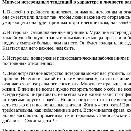
Минусы истероидных тенденций в характере и личности ва
1.
В своей потребности привлекать внимание истероиды иногд
она смеётся или плачет так, чтобы люди наконец-то оторвались
умирающего она будет принимать эротические позы, на свадьбе
2.
Истероиды самовлюблённые лгунишки. Мужчина-истероид буд
хоккейную сборную страны и показывать мышцы пресса или биц
подругу смотрят больше, чем на него. Он будет голодать, но е
Казаться для него важнее, чем быть.
3.
Истероиды подвержены психосоматическим заболеваниям и р
постоянных отношениях!
4.
Демонстративное актёрство истероида может вас утомить. Есл
пришли. Но если вы живёте с таким человеком, то это начинае
отличается от театрального спектакля. Многие театральные при
жизни. В жизни не всегда нужно говорить только о себе; не в
всегда нужно интриговать; не всегда всё в жизни зависит от фл
интересами других людей… Но истероид всего этого не восприн
есть только он и все остальные зрители. Жизнь – это театр! 
требовательны, как избалованные дети. Вспоминается фраза, к
но она абсолютно применима и к истероидам. Станиславский 
добавил. – Сукины дети!!!»
Примеры из практики нашей консультации психолога с ве