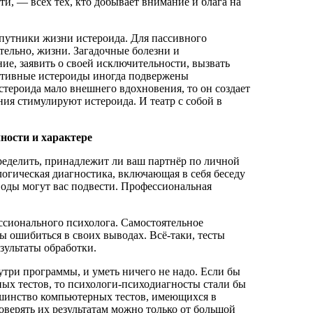
и, — всех тех, кто добывает внимание и блага на
спутники жизни истероида. Для пассивного
ательно, жизни. Загадочные болезни и
ие, заявить о своей исключительности, вызвать
активные истероиды иногда подвержены
стероида мало внешнего вдохновения, то он создает
я стимулируют истероида. И театр с собой в
ности и характере
ределить, принадлежит ли ваш партнёр по личной
логическая диагностика, включающая в себя беседу
оды могут вас подвести. Профессиональная
ссионального психолога. Самостоятельное
ы ошибиться в своих выводах. Всё-таки, тесты
зультаты обработки.
утри программы, и уметь ничего не надо. Если бы
ных тестов, то психологи-психодиагносты стали бы
льшинство компьютерных тестов, имеющихся в
оверять их результатам можно только от большой