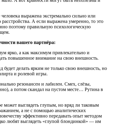
 мало. А вот крайности могут быть неполезны и
е человека выражена экстремально сильно или
 расстройства. А если выражена умеренно, то это
менно поэтому правильную психологическую
бщем.
чности вашего партнёра:
мум ярко, а как максимум привлекательно и
щать повышенное внимание на свою внешность.
д будет делать ярким не только свою внешность, но
лирта и ролевой игры.
нально резонансен и лабилен. Смех, слёзы,
ино), а потом скандал на пустом месте… Рутина в
е может выглядеть глупым, но вряд ли таковым
ражанием, а не с помощью аналитических
ловечеству эффективно передавать опыт методом
дко любят выглядеть «глупой блондинкой» — им