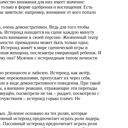
ачество внимания для них имеет значение:
только в форме одобрения и восхищения. Есть
ы заметили: например, внимание от кого попало
 очень демонстративен. Ведь для того чтобы
ь. Истероид находится на сцене каждую минуту
овать внимание к своей персоне. Жизненный театр
льности: примадонна может быть только одна;
. Истероид живёт в мире сценической игры и
шенная женщина, послезавтра умирающий ребенок. И
чему она? Мужчин с истероидным типом личности
резонансен и лабилен. Истероид, как актёр,
и переживаниями, пропускает их через себя,
вне в виде демонстративного поведения. При такой
ы, а внешние реакции, отражающие эти перепады
змущён, посмотрели не так – рыдает, посмотрели с
чувствием – истероид горько плачет. Не
х. Деление основано на тех ролях, которые
вный истероид предпочитает играть роли лидера,
й. Пассивный истероид предпочитает играть роли