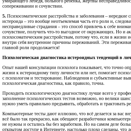
умирающего лебедя, больного ребёнка, жертвы несправедливост
сопереживании и сочувствии.
5.
Психосоматические расстройства и заболевания – нередкие 
истероида – это вообще неотъемлемая часть его роли и, следов
несправедливые страдания – это способ привлечь к себе вниман
сочувствие, получить что-то выгодное от окружающих. Но и 
психосоматическим расстройствам, потому что, если в жизни и
внутри себя внутренние причины переживаний. Эти переживани
главной роли продолжается!
Психологическая диагностика истероидных тенденций в лич
Опыт нашей консультации психолога показывает, что точно оп
жизни к истероидному типу личности или нет, помогает психо
с психологом и тестирование. Наблюдения и субъективные выв
психологическая диагностика, как правило, точна.
Проходить психологическую диагностику лучше всего у профе
заполнение психологических тестов возможно, но велики шанс
нужно уметь правильно предъявить, обработать и трактовать ре
Компьютерные тесты дают иллюзию, что всё делается за вас вн
всё было так прекрасно, как обещают разработчики компьютер
не нужны и остались бы без заработков. Но на самом деле бо
открытом доступе в Интернете, настолько плохо сделаны, что д