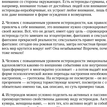
внимании со стороны окружающих. Есть истероиды-гурманы, к
например, внимание только от достойных людей или внимание 
истероиды-неразборчивые, их устроит любое внимание, лишь б
или даже внимание в форме осуждения и возмущения.
2.
Человек с повышенным уровнем истероидности, как правило,
привлечь к себе внимание, это внимание нужно спровоцироват
своей жизни. Всё, что он делает, имеет одну цель – спровоцир
истероида густо замешен на эгоцентризме, фантазиях и сексуа
фантазии прекрасней реальности; сексуальность правит миром
фантазии: сегодня она роковая путана, завтра несчастная бро
весь мир крутится вокруг неё! Она незабываема! Впрочем, по
тоже немало!
3.
Человек с повышенным уровнем истероидности эмоционально 
вдохновляется какими-то внешними событиями или внутренним
трансформирует и многократно усиливает – а потом выдаёт во
форме психологической жизни перепады настроения неизбежн
настроения, — гротескны. На истероида не посмотрели – он во
презрением — истероид торжествующе хохочет, посмотрели с со
обязательно именно так, как описано, но суть примерно такая.
4.
Истероидов можно условно поделить на активных и пассивны
преимущественно свойственны данному виду истероидов. Акти
кумира, женщины-вамп, — всех тех, кто активно ведёт за собо