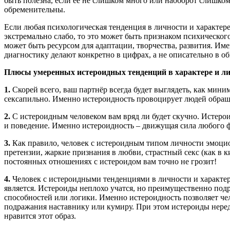
быть полезна, если её не слишком много или наоборот слишком
обременительны.
Если любая психологическая тенденция в личности и характер
экстремально слабо, то это может быть признаком психического
может быть ресурсом для адаптации, творчества, развития. И
диагностику делают конкретно в цифрах, а не описательно в о
Плюсы умеренных истероидных тенденций в характере и ли
1.
Скорей всего, ваш партнёр всегда будет выглядеть, как мини
сексапильно. Именно истероидность провоцирует людей обра
2.
С истероидным человеком вам вряд ли будет скучно. Истерои
и поведение. Именно истероидность – движущая сила любого ф
3.
Как правило, человек с истероидным типом личности эмоцио
претензии, жаркие признания в любви, страстный секс (как в к
постоянных отношениях с истероидом вам точно не грозит!
4.
Человек с истероидными тенденциями в личности и характер
является. Истероиды неплохо учатся, но преимущественно под
способностей или логики. Именно истероидность позволяет че
подражания наставнику или кумиру. При этом истероиды нере
нравится этот образ.