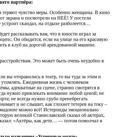
шего партнёра:
а теряют чувство меры. Особенно женщины. В кино
 от экрана и посмотрели на НЕЁ! У постели
 устроит скандал, на отдыхе разболеется…
ет рассказывать вам, что в юности играл за
епс. Он обидится, если на улице на его красивую
здить в клуб на дорогой арендованной машине.
асстройствам. Это может быть очень неудобно в
и вы отправились в театр, то вы туда за этим и
т утомлять. Ежедневная жизнь с человеком
ёмы, адекватные на сцене, странно смотрятся в
сегда нужно привлекать внимание любой ценой; не
ирта; не всегда нужно грубо пренебрегать
имает и не слышит, как глохнет тетерев на току –
Примадонне можно всё! Истероиды эмоционально
оторую великий Станиславский сказал об актерах,
сказал: «Актёры, как дети… — потом помолчал и
сёлым названием «Успешные мозги»