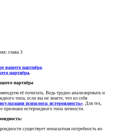
ре вашего партнёра
.
шего партнёра
.
вашего партнёра
омендуем её почитать. Ведь трудно анализировать и
ного типа, если вы не знаете, что из себя
нсультация психолога: истероидность»
. Для тех,
ие признаки истероидного типа личности.
роидность:
роидности существует ненасытная потребность во