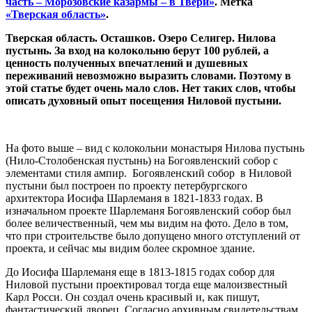
часть – Морозовские казармы – в Твери»
. Метка
«Тверская область»
.
Тверская область. Осташков. Озеро Селигер. Нилова
пустынь. За вход на колокольню берут 100 рублей, а
ценность полученных впечатлений и душевных
переживаний невозможно выразить словами. Поэтому в
этой статье будет очень мало слов. Нет таких слов, чтобы
описать духовный опыт посещения Ниловой пустыни.
На фото выше – вид с колокольни монастыря Нилова пустынь
(Нило-Столобенская пустынь) на Богоявленский собор с
элементами стиля ампир. Богоявленский собор в Ниловой
пустыни был построен по проекту петербургского
архитектора Иосифа Шарлеманя в 1821-1833 годах. В
изначальном проекте Шарлеманя Богоявленский собор был
более величественный, чем мы видим на фото. Дело в том,
что при строительстве было допущено много отступлений от
проекта, и сейчас мы видим более скромное здание.
До Иосифа Шарлеманя еще в 1813-1815 годах собор для
Ниловой пустыни проектировал тогда еще малоизвестный
Карл Росси. Он создал очень красивый и, как пишут,
фантастический дворец. Согласно архивным свидетельствам,