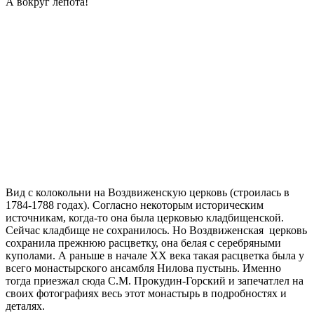
А вокруг лепота!
Вид с колокольни на Воздвиженскую церковь (строилась в
1784-1788 годах). Согласно некоторым историческим
источникам, когда-то она была церковью кладбищенской.
Сейчас кладбище не сохранилось. Но Воздвиженская церковь
сохранила прежнюю расцветку, она белая с серебряными
куполами. А раньше в начале XX века такая расцветка была у
всего монастырского ансамбля Нилова пустынь. Именно
тогда приезжал сюда С.М. Прокудин-Горский и запечатлел на
своих фотографиях весь этот монастырь в подробностях и
деталях.