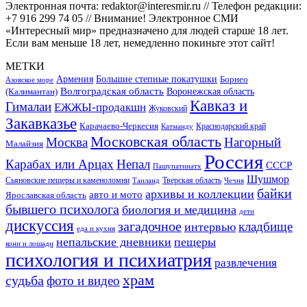
Электронная почта: redaktor@interesmir.ru // Телефон редакции:
+7 916 299 74 05 // Внимание! Электронное СМИ
«Интересный мир» предназначено для людей старше 18 лет.
Если вам меньше 18 лет, немедленно покиньте этот сайт!
МЕТКИ
Большие степные покатушки
Армения
Борнео
Азовское море
Волгоградская область
Воронежская область
(Калимантан)
Кавказ и
Гималаи
ЕЖЖЫ-продакшн
Жуковский
Закавказье
Карачаево-Черкесия
Катманду
Краснодарский край
Московская область
Москва
Нагорный
Малайзия
Россия
Карабах или Арцах
Непал
СССР
Пашупатинатх
Шушмор
Сьяновские пещеры и каменоломни
Тверская область
Таиланд
Чечня
байки
архивы и коллекции
авто и мото
Ярославская область
бывшего психолога
биология и медицина
дети
дискуссия
загадочное
кладбище
интервью
еда и кухня
непальские дневники
пещеры
кони и лошади
психология и психиатрия
развлечения
храм
судьба
фото и видео