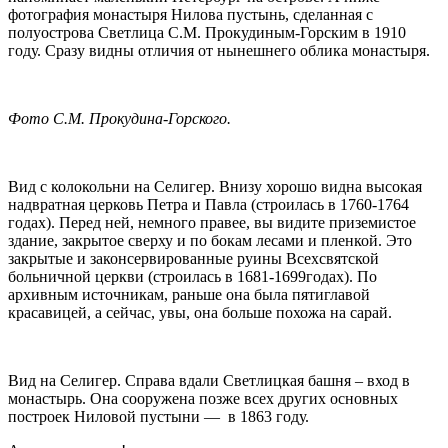
фотография монастыря Нилова пустынь, сделанная с
полуострова Светлица С.М. Прокудиным-Горским в 1910
году. Сразу видны отличия от нынешнего облика монастыря.
Фото С.М. Прокудина-Горского.
Вид с колокольни на Селигер. Внизу хорошо видна высокая
надвратная церковь Петра и Павла (строилась в 1760-1764
годах). Перед ней, немного правее, вы видите приземистое
здание, закрытое сверху и по бокам лесами и пленкой. Это
закрытые и законсервированные руины Всехсвятской
больничной церкви (строилась в 1681-1699годах). По
архивным источникам, раньше она была пятиглавой
красавицей, а сейчас, увы, она больше похожа на сарай.
Вид на Селигер. Справа вдали Светлицкая башня – вход в
монастырь. Она сооружена позже всех других основных
построек Ниловой пустыни — в 1863 году.