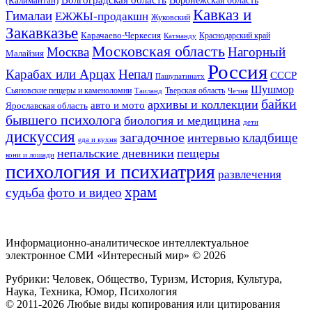
Воронежская область
(Калимантан)
Кавказ и
Гималаи
ЕЖЖЫ-продакшн
Жуковский
Закавказье
Карачаево-Черкесия
Катманду
Краснодарский край
Московская область
Москва
Нагорный
Малайзия
Россия
Карабах или Арцах
Непал
СССР
Пашупатинатх
Шушмор
Сьяновские пещеры и каменоломни
Тверская область
Таиланд
Чечня
байки
архивы и коллекции
авто и мото
Ярославская область
бывшего психолога
биология и медицина
дети
дискуссия
загадочное
кладбище
интервью
еда и кухня
непальские дневники
пещеры
кони и лошади
психология и психиатрия
развлечения
храм
судьба
фото и видео
Информационно-аналитическое интеллектуальное
электронное СМИ «Интересный мир» ©
2026
Рубрики: Человек, Общество, Туризм, История, Культура,
Наука, Техника, Юмор, Психология
© 2011-2026 Любые виды копирования или цитирования