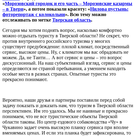
«
Морозовский городок и его часть – Морозовские казармы
– в Твери
», а потом показали красоту: «
Нилова пустынь:
фоторепортаж с колокольни
». Всю тему можно
отслеживать по метке
Тверская область
.
Сегодня мы хотим поднять вопрос, насколько комфортно
можно отдыхать туристу в Тверской области? Не секрет, что
против внутреннего российского туризма у многих
существует предубеждение: плохой климат, посредственный
сервис, высокие цены. Ну, с климатом мы вас обрадовать не
можем. Да, не Таити… А вот сервис и цены – это вопрос
дискуссионный. На наш субъективный взгляд, сервис и цены
определяются не страной пребывания, а умением находить
особые места в разных странах. Опытные туристы это
прекрасно понимают.
Вероятно, наши друзья и партнеры поставили перед собой
задачу показать и доказать нам, что туризм в Тверской области
перспективен. Им это удалось. Мы не наивные и прекрасно
понимаем, что не все туристические объекты Тверской
области таковы. Но центр ездового собаководства «Чу» в
Чукавино задает очень высокую планку сервиса при вполне
вменяемых ценах. И если эта планка будет зафиксирована, то