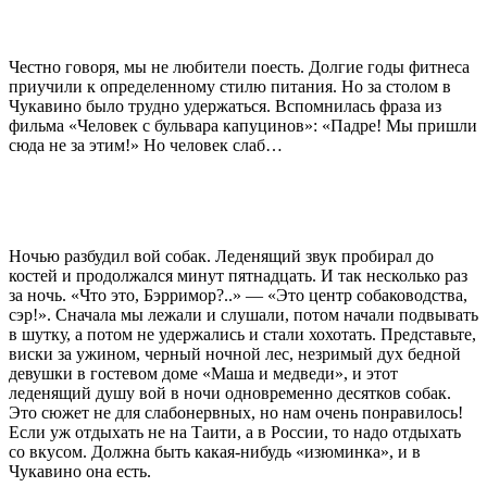
Честно говоря, мы не любители поесть. Долгие годы фитнеса
приучили к определенному стилю питания. Но за столом в
Чукавино было трудно удержаться. Вспомнилась фраза из
фильма «Человек с бульвара капуцинов»: «Падре! Мы пришли
сюда не за этим!» Но человек слаб…
Ночью разбудил вой собак. Леденящий звук пробирал до
костей и продолжался минут пятнадцать. И так несколько раз
за ночь. «Что это, Бэрримор?..» — «Это центр собаководства,
сэр!». Сначала мы лежали и слушали, потом начали подвывать
в шутку, а потом не удержались и стали хохотать. Представьте,
виски за ужином, черный ночной лес, незримый дух бедной
девушки в гостевом доме «Маша и медведи», и этот
леденящий душу вой в ночи одновременно десятков собак.
Это сюжет не для слабонервных, но нам очень понравилось!
Если уж отдыхать не на Таити, а в России, то надо отдыхать
со вкусом. Должна быть какая-нибудь «изюминка», и в
Чукавино она есть.