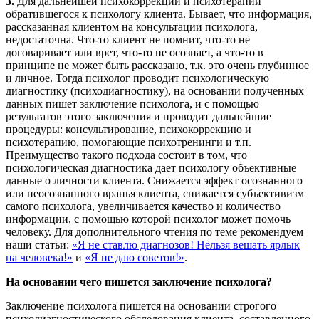
3.
Для дальнейшей психокоррекции и психотерапии
обратившегося к психологу клиента. Бывает, что информация,
рассказанная клиентом на консультации психолога,
недостаточна. Что-то клиент не помнит, что-то не
договаривает или врет, что-то не осознает, а что-то в
принципе не может быть рассказано, т.к. это очень глубинное
и личное. Тогда психолог проводит психологическую
диагностику (психодиагностику), на основании полученных
данных пишет заключение психолога, и с помощью
результатов этого заключения и проводит дальнейшие
процедуры: консультирование, психокоррекцию и
психотерапию, помогающие психотренинги и т.п.
Преимущество такого подхода состоит в том, что
психологическая диагностика дает психологу объективные
данные о личности клиента. Снижается эффект осознанного
или неосознанного вранья клиента, снижается субъективизм
самого психолога, увеличивается качество и количество
информации, с помощью которой психолог может помочь
человеку. Для дополнительного чтения по теме рекомендуем
наши статьи:
«Я не ставлю диагнозов! Нельзя вешать ярлык
на человека!»
и
«Я не даю советов!»
.
На основании чего пишется заключение психолога?
Заключение психолога пишется на основании строгого
психодиагностического обследования клиента, составленного