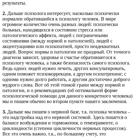
результаты.
2.
Дальше психолога интересует, насколько психически
нормален обратившийся к психологу человек. В мире
огромное количество очень разных людей: психически
больных, находящихся в состоянии стресса или
патологического аффекта, людей с пограничными
состояниями (между нормой и патологией), людей с
акцентуациями или психопатией, просто неадекватных
людей. Вопрос нормы и патологии не праздный. От точного
диагноза зависит, здоровье и счастье обратившегося к
психологу человека, а также безопасность самого психолога.
Ведь одних людей нужно лечить, других консультировать,
одним поможет психокоррекция, а другим психотренинг, с
одними нужно долго работать, а другим достаточно доброго
мудрого слова. Вот об этой тонкой грани между нормой и
патологии, и о рекомендациях (об оптимальной форме
психологической помощи для данного конкретного человека)
мы и пишем обычно во втором пункте нашего заключения.
3.
Дальше мы пишем о нервной базе, т.к. психика человека –
это надстройка над его нервной системой. Здесь пишется о
балансе возбуждения и торможения, о темпераменте, о
циклоидности (степени цикличности нервных процессов).
Все это очень важно, т.к., по большому счету, это