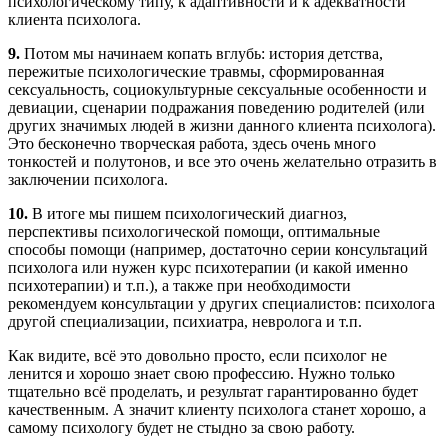
психологическому типу, к адаптивности и к адекватности
клиента психолога.
9.
Потом мы начинаем копать вглубь: история детства,
пережитые психологические травмы, сформированная
сексуальность, социокультурные сексуальные особенности и
девиации, сценарии подражания поведению родителей (или
других значимых людей в жизни данного клиента психолога).
Это бесконечно творческая работа, здесь очень много
тонкостей и полутонов, и все это очень желательно отразить в
заключении психолога.
10.
В итоге мы пишем психологический диагноз,
перспективы психологической помощи, оптимальные
способы помощи (например, достаточно серии консультаций
психолога или нужен курс психотерапии (и какой именно
психотерапии) и т.п.), а также при необходимости
рекомендуем консультации у других специалистов: психолога
другой специализации, психиатра, невролога и т.п.
Как видите, всё это довольно просто, если психолог не
ленится и хорошо знает свою профессию. Нужно только
тщательно всё проделать, и результат гарантированно будет
качественным. А значит клиенту психолога станет хорошо, а
самому психологу будет не стыдно за свою работу.