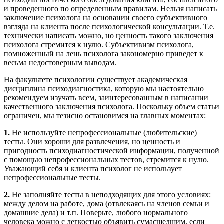
и проведенного по определенным правилам. Нельзя написать
заключение психолога на основании своего субъективного
взгляда на клиента после психологической консультации. Т.е.
технически написать можно, но ценность такого заключения
психолога стремится к нулю. Субъективизм психолога,
помноженный на лень психолога закономерно приведет к
весьма недостоверным выводам.
На факультете психологии существует академическая
дисциплина психодиагностика, которую мы настоятельно
рекомендуем изучать всем, заинтересованным в написании
качественного заключения психолога. Поскольку объем статьи
ограничен, мы тезисно остановимся на главных моментах:
1.
Не используйте непрофессиональные (любительские)
тесты. Они хороши для развлечения, но ценность и
пригодность психодиагностической информации, полученной
с помощью непрофессиональных тестов, стремится к нулю.
Уважающий себя и клиента психолог не использует
непрофессиональные тесты.
2.
Не заполняйте тесты в неподходящих для этого условиях:
между делом на работе, дома (отвлекаясь на членов семьи и
домашние дела) и т.п. Поверьте, любого нормального
человека можно с легкостью объявить сумасшедшим, если