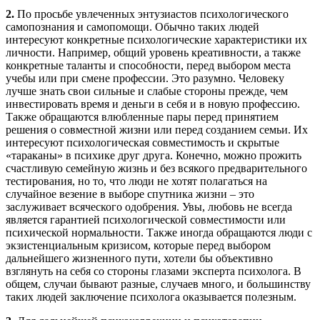
2.
По просьбе увлеченных энтузиастов психологического
самопознания и самопомощи. Обычно таких людей
интересуют конкретные психологические характеристики их
личности. Например, общий уровень креативности, а также
конкретные таланты и способности, перед выбором места
учебы или при смене профессии. Это разумно. Человеку
лучше знать свои сильные и слабые стороны прежде, чем
инвестировать время и деньги в себя и в новую профессию.
Также обращаются влюбленные пары перед принятием
решения о совместной жизни или перед созданием семьи. Их
интересуют психологическая совместимость и скрытые
«тараканы» в психике друг друга. Конечно, можно прожить
счастливую семейную жизнь и без всякого предварительного
тестирования, но то, что люди не хотят полагаться на
случайное везение в выборе спутника жизни – это
заслуживает всяческого одобрения. Увы, любовь не всегда
является гарантией психологической совместимости или
психической нормальности. Также иногда обращаются люди с
экзистенциальным кризисом, которые перед выбором
дальнейшего жизненного пути, хотели бы объективно
взглянуть на себя со стороны глазами эксперта психолога. В
общем, случаи бывают разные, случаев много, и большинству
таких людей заключение психолога оказывается полезным.