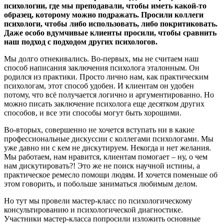
психологии, где мы преподавали, чтобы иметь какой-то
образец, которому можно подражать. Просили коллеги
психологи, чтобы либо использовать, либо покритиковать.
Даже особо вдумчивые клиенты просили, чтобы сравнить
наш подход с подходом других психологов.
Мы долго отнекивались. Во-первых, мы не считаем наш
способ написания заключения психолога эталонным. Он
родился из практики. Просто лично нам, как практическим
психологам, этот способ удобен. И клиентам он удобен
потому, что всё получается логично и аргументированно. Но
можно писать заключение психолога еще десятком других
способов, и все эти способы могут быть хорошими.
Во-вторых, совершенно не хочется вступать ни в какие
профессиональные дискуссии с коллегами психологами. Мы
уже давно ни с кем не дискутируем. Некогда и нет желания.
Мы работаем, нам нравится, клиентам помогает – ну, о чем
нам дискутировать?! Это же не поиск научной истины, а
практическое ремесло помощи людям. И хочется поменьше об
этом говорить, и побольше заниматься любимым делом.
Но тут мы провели мастер-класс по психологическому
консультированию и психологической диагностике.
Участники мастер-класса попросили изложить основные