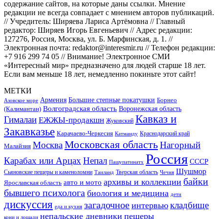
содержание сайтов, на которые даны ссылки. Мнение
редакции не всегда совпадает с мнением авторов публикаций.
// Учредитель: Ширяева Лариса Артёмовна // Главный
редактор: Ширяев Игорь Евгеньевич // Адрес редакции:
127276, Россия, Москва, ул. Б. Марфинская, д. 1. //
Электронная почта: redaktor@interesmir.ru // Телефон редакции:
+7 916 299 74 05 // Внимание! Электронное СМИ
«Интересный мир» предназначено для людей старше 18 лет.
Если вам меньше 18 лет, немедленно покиньте этот сайт!
МЕТКИ
Большие степные покатушки
Армения
Борнео
Азовское море
Волгоградская область
Воронежская область
(Калимантан)
Кавказ и
Гималаи
ЕЖЖЫ-продакшн
Жуковский
Закавказье
Карачаево-Черкесия
Катманду
Краснодарский край
Московская область
Москва
Нагорный
Малайзия
Россия
Карабах или Арцах
Непал
СССР
Пашупатинатх
Шушмор
Сьяновские пещеры и каменоломни
Тверская область
Таиланд
Чечня
байки
архивы и коллекции
авто и мото
Ярославская область
бывшего психолога
биология и медицина
дети
дискуссия
загадочное
кладбище
интервью
еда и кухня
непальские дневники
пещеры
кони и лошади