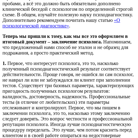
пробами, а всё это должно быть обязательно дополнено
клинической беседой с психологом по определенной строгой
схеме. В общем, изучайте полезную науку психодиагностику.
Дополнительно рекомендуем почитать нашу статью
«О
психологической диагностике»
.
Теперь мы пришли к тому, как мы все это оформляем в
итоговый документ – заключение психолога.
Напоминаем,
что предложенный нами способ не эталон и не образец для
подражания, а просто практический метод.
1.
Первое, что интересует психолога, это то, насколько
полученный психодиагностический результат соответствует
действительности. Проще говоря, не ошибся ли сам психолог,
не наврал ли или не заблуждался ли клиент при заполнении
тестов. Существует три базовых параметра, характеризующих
пригодность полученных психологом результатов:
валидность, достоверность, надежность. Профессиональные
тесты (в отличие от любительских) эти параметры
отслеживают и контролируют. Первое, что мы пишем в
заключении психолога, это то, насколько этому заключению
следует доверять. Это вопрос честности и профессиональной
репутации психолога. Иногда лучше психодиагностическую
процедуру переделать. Это лучше, чем потом краснеть перед
клиентом и в своей работе опираться на недостоверные