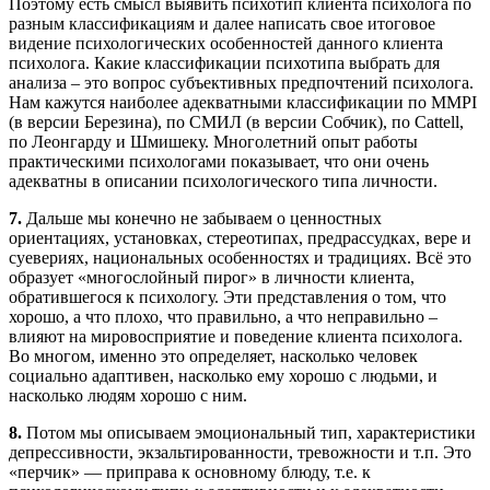
Поэтому есть смысл выявить психотип клиента психолога по
разным классификациям и далее написать свое итоговое
видение психологических особенностей данного клиента
психолога. Какие классификации психотипа выбрать для
анализа – это вопрос субъективных предпочтений психолога.
Нам кажутся наиболее адекватными классификации по MMPI
(в версии Березина), по СМИЛ (в версии Собчик), по Cattell,
по Леонгарду и Шмишеку. Многолетний опыт работы
практическими психологами показывает, что они очень
адекватны в описании психологического типа личности.
7.
Дальше мы конечно не забываем о ценностных
ориентациях, установках, стереотипах, предрассудках, вере и
суевериях, национальных особенностях и традициях. Всё это
образует «многослойный пирог» в личности клиента,
обратившегося к психологу. Эти представления о том, что
хорошо, а что плохо, что правильно, а что неправильно –
влияют на мировосприятие и поведение клиента психолога.
Во многом, именно это определяет, насколько человек
социально адаптивен, насколько ему хорошо с людьми, и
насколько людям хорошо с ним.
8.
Потом мы описываем эмоциональный тип, характеристики
депрессивности, экзальтированности, тревожности и т.п. Это
«перчик» — приправа к основному блюду, т.е. к