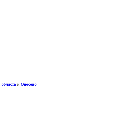
 область
и
Оносово
.