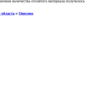
причине количества отснятого материала получилось
 область
и
Оносово
.