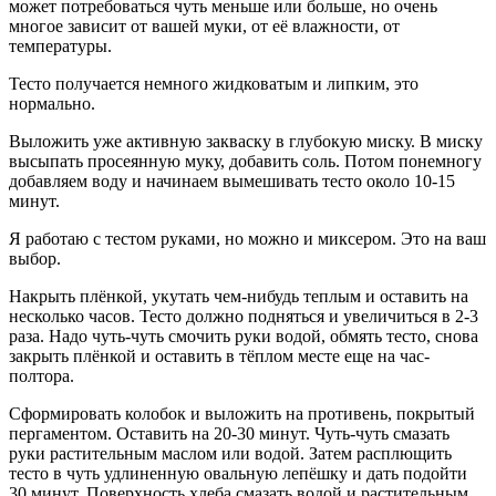
может потребоваться чуть меньше или больше, но очень
многое зависит от вашей муки, от её влажности, от
температуры.
Тесто получается немного жидковатым и липким, это
нормально.
Выложить уже активную закваску в глубокую миску. В миску
высыпать просеянную муку, добавить соль. Потом понемногу
добавляем воду и начинаем вымешивать тесто около 10-15
минут.
Я работаю с тестом руками, но можно и миксером. Это на ваш
выбор.
Накрыть плёнкой, укутать чем-нибудь теплым и оставить на
несколько часов. Тесто должно подняться и увеличиться в 2-3
раза. Надо чуть-чуть смочить руки водой, обмять тесто, снова
закрыть плёнкой и оставить в тёплом месте еще на час-
полтора.
Сформировать колобок и выложить на противень, покрытый
пергаментом. Оставить на 20-30 минут. Чуть-чуть смазать
руки растительным маслом или водой. Затем расплющить
тесто в чуть удлиненную овальную лепёшку и дать подойти
30 минут. Поверхность хлеба смазать водой и растительным