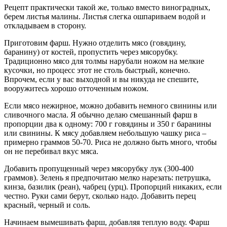
Рецепт практически такой же, только вместо виноградных,
берем листья малины. Листья слегка ошпариваем водой и
откладываем в сторону.
Приготовим фарш. Нужно отделить мясо (говядину,
баранину) от костей, пропустить через мясорубку.
Традиционно мясо для толмы нарубали ножом на мелкие
кусочки, но процесс этот не столь быстрый, конечно.
Впрочем, если у вас выходной и вы никуда не спешите,
вооружитесь хорошо отточенным ножом.
Если мясо нежирное, можно добавить немного свинины или
сливочного масла. Я обычно делаю смешанный фарш в
пропорции два к одному: 700 г говядины и 350 г баранины
или свинины. К мясу добавляем небольшую чашку риса –
примерно граммов 50-70. Риса не должно быть много, чтобы
он не перебивал вкус мяса.
Добавить пропущенный через мясорубку лук (300-400
граммов). Зелень я предпочитаю мелко нарезать: петрушка,
кинза, базилик (реан), чабрец (урц). Пропорций никаких, если
честно. Руки сами берут, сколько надо. Добавить перец
красный, черный и соль.
Начинаем вымешивать фарш, добавляя теплую воду. Фарш