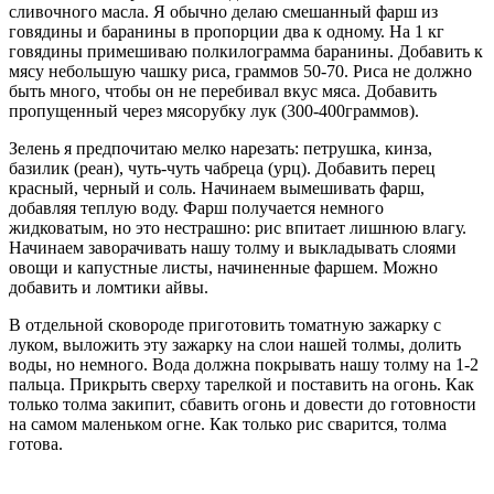
сливочного масла. Я обычно делаю смешанный фарш из
говядины и баранины в пропорции два к одному. На 1 кг
говядины примешиваю полкилограмма баранины. Добавить к
мясу небольшую чашку риса, граммов 50-70. Риса не должно
быть много, чтобы он не перебивал вкус мяса. Добавить
пропущенный через мясорубку лук (300-400граммов).
Зелень я предпочитаю мелко нарезать: петрушка, кинза,
базилик (реан), чуть-чуть чабреца (урц). Добавить перец
красный, черный и соль. Начинаем вымешивать фарш,
добавляя теплую воду. Фарш получается немного
жидковатым, но это нестрашно: рис впитает лишнюю влагу.
Начинаем заворачивать нашу толму и выкладывать слоями
овощи и капустные листы, начиненные фаршем. Можно
добавить и ломтики айвы.
В отдельной сковороде приготовить томатную зажарку с
луком, выложить эту зажарку на слои нашей толмы, долить
воды, но немного. Вода должна покрывать нашу толму на 1-2
пальца. Прикрыть сверху тарелкой и поставить на огонь. Как
только толма закипит, сбавить огонь и довести до готовности
на самом маленьком огне. Как только рис сварится, толма
готова.