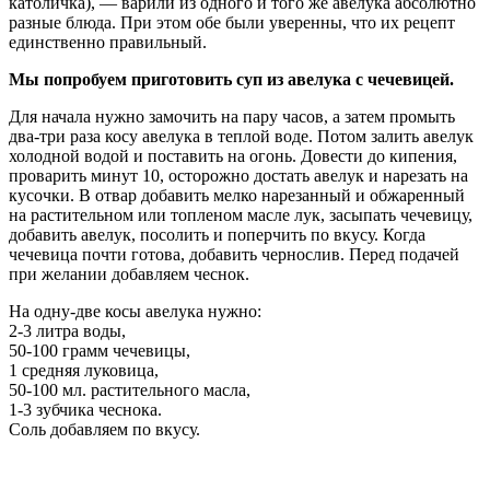
католичка), — варили из одного и того же авелука абсолютно
разные блюда. При этом обе были уверенны, что их рецепт
единственно правильный.
Мы попробуем приготовить суп из авелука с чечевицей.
Для начала нужно замочить на пару часов, а затем промыть
два-три раза косу авелука в теплой воде. Потом залить авелук
холодной водой и поставить на огонь. Довести до кипения,
проварить минут 10, осторожно достать авелук и нарезать на
кусочки. В отвар добавить мелко нарезанный и обжаренный
на растительном или топленом масле лук, засыпать чечевицу,
добавить авелук, посолить и поперчить по вкусу. Когда
чечевица почти готова, добавить чернослив. Перед подачей
при желании добавляем чеснок.
На одну-две косы авелука нужно:
2-3 литра воды,
50-100 грамм чечевицы,
1 средняя луковица,
50-100 мл. растительного масла,
1-3 зубчика чеснока.
Соль добавляем по вкусу.