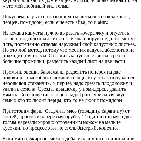
вкусной для ваших домочадцев. Кстати, эчмиадзинская толма
– это мой любимый вид толмы.
Покупаем на рынке кочан капусты, несколько баклажанов,
перцев, помидоры, если еще есть айва, то и айву.
Из кочана капусты нужно вырезать кочерыжку и опустить
кочан в подсоленный кипяток. Я бланширую недолго, минут
пять, постепенно отделяя наружный слой капустных листьев.
Но это мой метод, потому что местная капуста абсолютно не
подходит для толмы. Охладить капустные листы, срезать
большие прожилки, разделить каждый лист на две части.
Промыть овощи. Баклажаны разделить поперек на две
половины, выскоблить ложкой сердцевину, у нас получается
небольшой стаканчик. У перцев надо срезать плодоножку и
удалить семена. Срезать крышечку у помидоров, удалить
мякоть. Соотношение овощей надо брать, учитывая вкусы
семьи: кто-то любит перцы, кто-то не любит помидоры.
Приготовим фарш. Отделить мясо (говядину, баранину) от
костей, пропустить через мясорубку. Традиционно мясо для
толмы нарезали хорошо отточенным ножом на мелкие
кусочки, но процесс этот не столь быстрый, конечно.
Если мясо нежирное, можно добавить немного свинины или