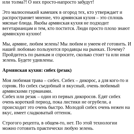
или толма?! О них просто-напросто забудут!
Это малюсенький камешек в огород тех, кто утверждает и
распространяет мнение, что армянская кухня – это сплошь
мясные блюда. Якобы армянская кухня не подходит
вегетарианцам и тем, кто постится. Люди просто плохо знают
армянскую кухню!
Мы, армяне, любим зелень! Мы любим и умеем её готовить. И
нашей любовью пользуются продавцы на рынках. Почему?
Пройдитесь по рынкам и спросите, сколько стоит та или иная
зелень. Будете удивлены.
Армянская кухня: сибех (резак)
Моя любимая трава – сибех. Сибех – дикорос, а для кого-то и
сорняк. Но сибех съедобный и вкусный, очень любимый
армянскими гурманами.
Сибех или резак – один из первых дикоросов. Едят сибех
очень короткий период, пока листики не огрубели, а
происходит это очень быстро. Молодой сибех очень нежен на
вкус, имеет сладковатый оттенок.
Строгого рецепта, в общем-то, нет. По этой технологии
можно готовить практически любую зелень.