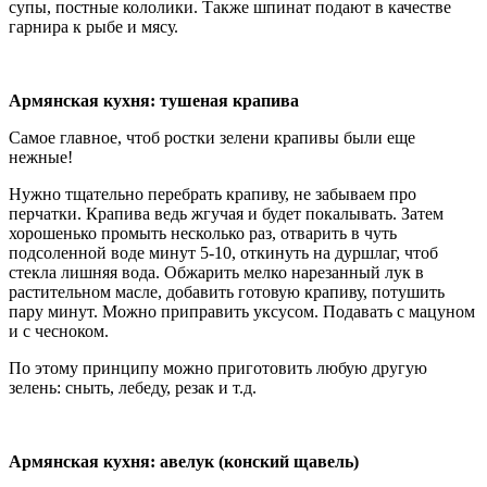
супы, постные кололики. Также шпинат подают в качестве
гарнира к рыбе и мясу.
Армянская кухня: тушеная крапива
Самое главное, чтоб ростки зелени крапивы были еще
нежные!
Нужно тщательно перебрать крапиву, не забываем про
перчатки. Крапива ведь жгучая и будет покалывать. Затем
хорошенько промыть несколько раз, отварить в чуть
подсоленной воде минут 5-10, откинуть на дуршлаг, чтоб
стекла лишняя вода. Обжарить мелко нарезанный лук в
растительном масле, добавить готовую крапиву, потушить
пару минут. Можно приправить уксусом. Подавать с мацуном
и с чесноком.
По этому принципу можно приготовить любую другую
зелень: сныть, лебеду, резак и т.д.
Армянская кухня: авелук (конский щавель)