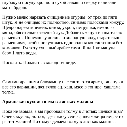
глубокую посуду крошили сухой лаваш и сверху наливали
матнабрдош.
Нужно мелко нарезать очищенные огурцы: от трех до пяти
штук. Я не очищаю их полностью, снимаю полосками кожуру.
Щедро нарезать зелень: кинза, укроп, петрушка, немного
мяты, обязательно зеленый лук. Добавить мацун и тщательно
размешать. Понемногу доливаю холодную воду, старательно
размешивая, чтобы получилась однородная консистенция без
комочков. Густоту супа выбирайте сами. Я на 1 кг мацуна
беру 1 литр воды.
Посолить. Подавать в холодном виде.
Самыми древними блюдами у нас считаются ариса, танапур и
все его вариации, женгялов ац, хаш, мясо в тонире, хашлама,
толма.
Армянская кухня: толма в листьях малины
Пока не забыла, а вы пробовали толму в листьях шелковицы?
Очень вкусно, но там, где я живу сейчас, шелковицы нет, зато
растет малина! Поэтому сделаем толму в листьях малины.