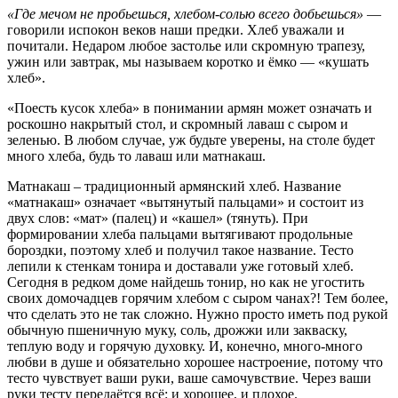
«Где мечом не пробьешься, хлебом-солью всего добьешься»
—
говорили испокон веков наши предки. Хлеб уважали и
почитали. Недаром любое застолье или скромную трапезу,
ужин или завтрак, мы называем коротко и ёмко — «кушать
хлеб».
«Поесть кусок хлеба» в понимании армян может означать и
роскошно накрытый стол, и скромный лаваш с сыром и
зеленью. В любом случае, уж будьте уверены, на столе будет
много хлеба, будь то лаваш или матнакаш.
Матнакаш – традиционный армянский хлеб. Название
«матнакаш» означает «вытянутый пальцами» и состоит из
двух слов: «мат» (палец) и «кашел» (тянуть). При
формировании хлеба пальцами вытягивают продольные
бороздки, поэтому хлеб и получил такое название. Тесто
лепили к стенкам тонира и доставали уже готовый хлеб.
Сегодня в редком доме найдешь тонир, но как не угостить
своих домочадцев горячим хлебом с сыром чанах?! Тем более,
что сделать это не так сложно. Нужно просто иметь под рукой
обычную пшеничную муку, соль, дрожжи или закваску,
теплую воду и горячую духовку. И, конечно, много-много
любви в душе и обязательно хорошее настроение, потому что
тесто чувствует ваши руки, ваше самочувствие. Через ваши
руки тесту передаётся всё: и хорошее, и плохое.