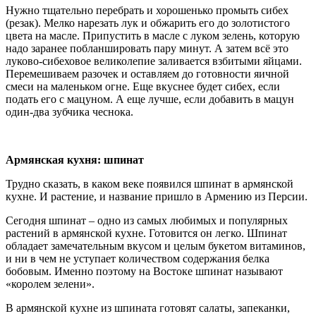
Нужно тщательно перебрать и хорошенько промыть сибех
(резак). Мелко нарезать лук и обжарить его до золотистого
цвета на масле. Припустить в масле с луком зелень, которую
надо заранее побланшировать пару минут. А затем всё это
луково-сибеховое великолепие заливается взбитыми яйцами.
Перемешиваем разочек и оставляем до готовности яичной
смеси на маленьком огне. Еще вкуснее будет сибех, если
подать его с мацуном. А еще лучше, если добавить в мацун
один-два зубчика чеснока.
Армянская кухня: шпинат
Трудно сказать, в каком веке появился шпинат в армянской
кухне. И растение, и название пришло в Армению из Персии.
Сегодня шпинат – одно из самых любимых и популярных
растений в армянской кухне. Готовится он легко. Шпинат
обладает замечательным вкусом и целым букетом витаминов,
и ни в чем не уступает количеством содержания белка
бобовым. Именно поэтому на Востоке шпинат называют
«королем зелени».
В армянской кухне из шпината готовят салаты, запеканки,