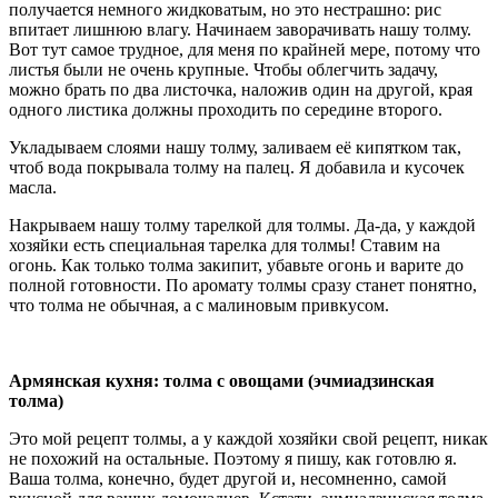
получается немного жидковатым, но это нестрашно: рис
впитает лишнюю влагу. Начинаем заворачивать нашу толму.
Вот тут самое трудное, для меня по крайней мере, потому что
листья были не очень крупные. Чтобы облегчить задачу,
можно брать по два листочка, наложив один на другой, края
одного листика должны проходить по середине второго.
Укладываем слоями нашу толму, заливаем её кипятком так,
чтоб вода покрывала толму на палец. Я добавила и кусочек
масла.
Накрываем нашу толму тарелкой для толмы. Да-да, у каждой
хозяйки есть специальная тарелка для толмы! Ставим на
огонь. Как только толма закипит, убавьте огонь и варите до
полной готовности. По аромату толмы сразу станет понятно,
что толма не обычная, а с малиновым привкусом.
Армянская кухня: толма с овощами (эчмиадзинская
толма)
Это мой рецепт толмы, а у каждой хозяйки свой рецепт, никак
не похожий на остальные. Поэтому я пишу, как готовлю я.
Ваша толма, конечно, будет другой и, несомненно, самой