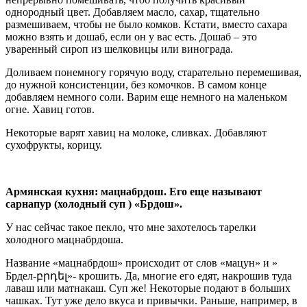
однородный цвет. Добавляем масло, сахар, тщательно
размешиваем, чтобы не было комков. Кстати, вместо сахара
можно взять и дошаб, если он у вас есть. Дошаб – это
уваренный сироп из шелковицы или винограда.
Доливаем понемногу горячую воду, старательно перемешивая,
до нужной консистенции, без комочков. В самом конце
добавляем немного соли. Варим еще немного на маленьком
огне. Хавиц готов.
Некоторые варят хавиц на молоке, сливках. Добавляют
сухофрукты, корицу.
Армянская кухня: мацнабрдош. Его еще называют
сарнапур (холодный суп ) «Брдош».
У нас сейчас такое пекло, что мне захотелось тарелки
холодного мацнабрдоша.
Название «мацнабрдош» происходит от слов «мацун» и »
Брдел-բրդել»- крошить. Да, многие его едят, накрошив туда
лаваш или матнакаш. Суп же! Некоторые подают в больших
чашках. Тут уже дело вкуса и привычки. Раньше, например, в