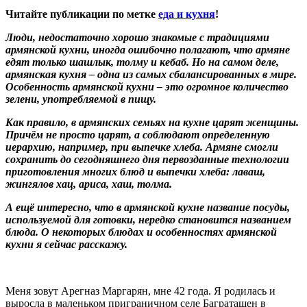
Читайте публикации по метке
еда и кухня
!
Люди, недостаточно хорошо знакомые с традициями
армянской кухни, иногда ошибочно полагают, что армяне
едят только шашлык, толму и кебаб. Но на самом деле,
армянская кухня – одна из самых сбалансированных в мире.
Особенность армянской кухни – это огромное количество
зелени, употребляемой в пищу.
Как правило, в армянских семьях на кухне царят женщины.
Причём не просто царят, а соблюдают определенную
иерархию, например, при выпечке хлеба. Армяне смогли
сохранить до сегодняшнего дня первозданные технологии
приготовления многих блюд и выпечки хлеба: лаваш,
жингялов хац, ариса, хаш, толма.
А ещё интересно, что в армянской кухне название посуды,
используемой для готовки, нередко становится названием
блюда. О некоторых блюдах и особенностях армянской
кухни я сейчас расскажу.
Меня зовут Арегназ Маргарян, мне 42 года. Я родилась и
выросла в маленьком приграничном селе Баграташен в