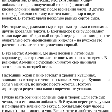
ингредиентов. В некоторых местах Армении к сыру
добавляли творог, полученный из тана (армянский
кисломолочный напиток) после взбивания масла. В других
местах добавляли сметану или тел панир – сыр в виде
волокон. В третьих брали несколько разных сортов сыра.
Некоторые выдерживали сыр с горными травами и овощами,
другие добавляли тархун. В Ехегнадзоре к сыру добавляют
мелко нарезанный красный острый перец, а в ванском рецепте
обязательно есть маринованный хнджлоз – на русском это
растение называется птицемлечник горный.
В тех местах Армении, где даже весной и летом были
хорошие удои, сыр начинали готовить именно в это время. В
регионах Армении с суровым климатом сыр начинали
заготавливать поздней осенью.
Настоящий хорац панир готовят и хранят в кувшинах,
закопанных в золу в течение нескольких месяцев. Кувшинов и
золы у меня нет, но вкусно поесть хочется. Поэтому
адаптируем рецепт под наши современные условия.
Нужно взять обычный соленый сыр и творог. Если есть сыр
чечил, то и его можно добавить. Всё нужно перетереть руками
и приправить зеленью по вкусу. Я обязательно беру чабрец
(тимьян) – на армянском урц. Если хотите и любите, то можно