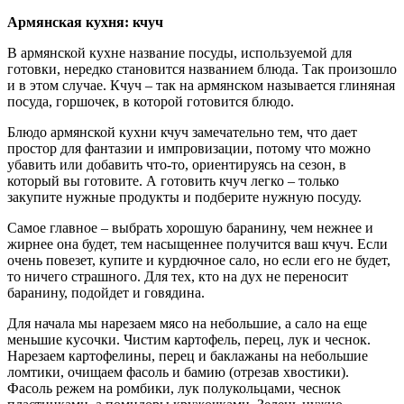
Армянская кухня: кчуч
В армянской кухне название посуды, используемой для
готовки, нередко становится названием блюда. Так произошло
и в этом случае. Кчуч – так на армянском называется глиняная
посуда, горшочек, в которой готовится блюдо.
Блюдо армянской кухни кчуч замечательно тем, что дает
простор для фантазии и импровизации, потому что можно
убавить или добавить что-то, ориентируясь на сезон, в
который вы готовите. А готовить кчуч легко – только
закупите нужные продукты и подберите нужную посуду.
Самое главное – выбрать хорошую баранину, чем нежнее и
жирнее она будет, тем насыщеннее получится ваш кчуч. Если
очень повезет, купите и курдючное сало, но если его не будет,
то ничего страшного. Для тех, кто на дух не переносит
баранину, подойдет и говядина.
Для начала мы нарезаем мясо на небольшие, а сало на еще
меньшие кусочки. Чистим картофель, перец, лук и чеснок.
Нарезаем картофелины, перец и баклажаны на небольшие
ломтики, очищаем фасоль и бамию (отрезав хвостики).
Фасоль режем на ромбики, лук полукольцами, чеснок