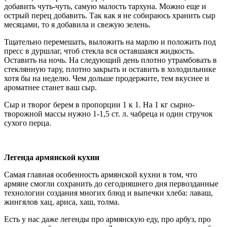
добавить чуть-чуть, самую малость тархуна. Можно еще и
острый перец добавить. Так как я не собираюсь хранить сыр
месяцами, то я добавила и свежую зелень.
Тщательно перемешать, выложить на марлю и положить под
пресс в дуршлаг, чтоб стекла вся оставшаяся жидкость.
Оставить на ночь. На следующий день плотно утрамбовать в
стеклянную тару, плотно закрыть и оставить в холодильнике
хотя бы на неделю. Чем дольше продержите, тем вкуснее и
ароматнее станет ваш сыр.
Сыр и творог берем в пропорции 1 к 1. На 1 кг сырно-
творожной массы нужно 1-1,5 ст. л. чабреца и один стручок
сухого перца.
Легенда армянской кухни
Самая главная особенность армянской кухни в том, что
армяне смогли сохранить до сегодняшнего дня первозданные
технологии создания многих блюд и выпечки хлеба: лаваш,
жингялов хац, ариса, хаш, толма.
Есть у нас даже легенды про армянскую еду, про арбуз, про