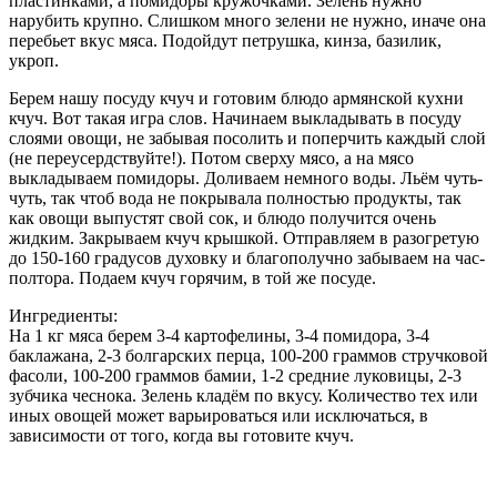
пластинками, а помидоры кружочками. Зелень нужно
нарубить крупно. Слишком много зелени не нужно, иначе она
перебьет вкус мяса. Подойдут петрушка, кинза, базилик,
укроп.
Берем нашу посуду кчуч и готовим блюдо армянской кухни
кчуч. Вот такая игра слов. Начинаем выкладывать в посуду
слоями овощи, не забывая посолить и поперчить каждый слой
(не переусердствуйте!). Потом сверху мясо, а на мясо
выкладываем помидоры. Доливаем немного воды. Льём чуть-
чуть, так чтоб вода не покрывала полностью продукты, так
как овощи выпустят свой сок, и блюдо получится очень
жидким. Закрываем кчуч крышкой. Отправляем в разогретую
до 150-160 градусов духовку и благополучно забываем на час-
полтора. Подаем кчуч горячим, в той же посуде.
Ингредиенты:
На 1 кг мяса берем 3-4 картофелины, 3-4 помидора, 3-4
баклажана, 2-3 болгарских перца, 100-200 граммов стручковой
фасоли, 100-200 граммов бамии, 1-2 средние луковицы, 2-3
зубчика чеснока. Зелень кладём по вкусу. Количество тех или
иных овощей может варьироваться или исключаться, в
зависимости от того, когда вы готовите кчуч.