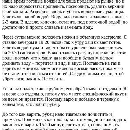
наше время готовые ножки для хаша продают на рынке, но и
их надо обработать: пропалить, поскоблить, удалить верхний
слой копыта. Разрубить вдоль и убрать волосяные луковицы.
Залить холодной водой. Воду надо сливать и заливать каждые
2-3 часа. В идеале, конечно, оставить под проточной водой, но
достаточно и просто сливать и заменять воду.
Через сутки можно положить ножки в объемную кастрюлю. Я
ставлю вечером в 19-20 часов, так к утру хаш бывает готов.
Залить водой нужно так, чтобы ее уровень был выше ножек
на 20-30 сантиметров. Важно залить сразу нужное количество
воды, потому что к хашу, да и вообще к бульону, нельзя
доливать воду – портится и вид, и вкус. Поставить на газ и
варить на минимальном огне около восьми часов, пока мясо
не станет отслаиваться от костей. Следим внимательно, чтоб
убрать всю накипь. Не солить.
Если вы подаете хаш с рубцом, его обрабатывают отдельно. Я
и варю его отдельно, потому что у него специфический вкус и
не всем он нравится. Поэтому варю и добавлю в тарелку с
хашем тем, кто любит рубец.
До того как варить, рубец надо тщательно почистить и
промыть. Положить в кастрюлю, залить холодной водой, дать
закипеть и варить 15-20 минут, слить отвар, снова помыть
рубец, налить чистой воды и готовить, пока характерный