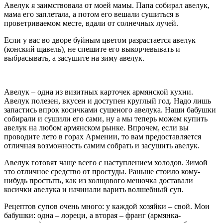
Авелук я заимствовала от моей мамы. Папа собирал авелук,
мама его заплетала, а потом его вешали сушиться в
проветриваемом месте, вдали от солнечных лучей.
Если у вас во дворе буйным цветом разрастается авелук
(конский щавель), не спешите его выкорчевывать и
выбрасывать, а засушите на зиму авелук.
Авелук – одна из визитных карточек армянской кухни.
Авелук полезен, вкусен и доступен круглый год. Надо лишь
запастись впрок косичками сушеного авелука. Наши бабушки
собирали и сушили его сами, ну а мы теперь можем купить
авелук на любом армянском рынке. Впрочем, если вы
проводите лето в горах Армении, то вам предоставляется
отличная возможность самим собрать и засушить авелук.
Авелук готовят чаще всего с наступлением холодов. Зимой
это отличное средство от простуды. Раньше стоило кому-
нибудь простыть, как из холщового мешочка доставали
косички авелука и начинали варить волшебный суп.
Рецептов супов очень много: у каждой хозяйки – свой. Мои
бабушки: одна – лореци, а вторая – франг (армянка-