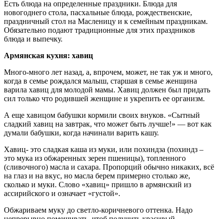
Есть блюда на определенные праздники. Блюда для
новогоднего стола, пасхальные блюда, рождественские,
праздничный стол на Масленицу и к семейным праздникам.
Обязательно подают традиционные для этих праздников
блюда и выпечку.
Армянская кухня: хавиц
Много-много лет назад, а, впрочем, может, не так уж и много,
когда в семье рождался малыш, старшая в семье женщина
варила хавиц для молодой мамы. Хавиц должен был придать
сил только что родившей женщине и укрепить ее организм.
А еще хавицом бабушки кормили своих внуков. «Сытный
сладкий хавиц на завтрак, что может быть лучше!» — вот как
думали бабушки, когда начинали варить кашу.
Хавиц- это сладкая каша из муки, или похиндза (похиндз –
это мука из обжаренных зерен пшеницы), топленного
(сливочного) масла и сахара. Пропорций обычно никаких, всё
на глаз и на вкус, но масла берем примерно столько же,
сколько и муки. Слово «хавиц» пришло в армянский из
ассирийского и означает «густой».
Обжариваем муку до светло-коричневого оттенка. Надо
непрерывно помешивать, чтоб получить красивый