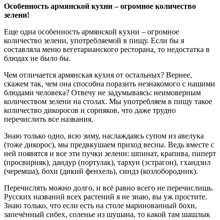
Особенность армянской кухни – огромное количество
зелени!
Еще одна особенность армянской кухни – огромное
количество зелени, употребляемой в пищу. Если бы я
составляла меню вегетарианского ресторана, то недостатка в
блюдах не было бы.
Чем отличается армянская кухня от остальных? Вернее,
скажем так, чем она способна поразить незнакомого с нашими
блюдами человека? Отвечу не задумываясь: неимоверным
количеством зелени на столах. Мы употребляем в пищу такое
количество дикоросов и сорняков, что даже трудно
перечислить все названия.
Знаю только одно, всю зиму, наслаждаясь супом из авелука
(тоже дикорос), мы предвкушаем приход весны. Ведь вместе с
ней появятся и все эти пучки зелени: шпинат, крапива, пиперт
(просвирняк), дандур (портулак), тархун (эстрагон), гхандзил
(черемша), бохи (дикий фенхель), синдз (козлобородник).
Перечислять можно долго, и всё равно всего не перечислишь.
Русских названий всех растений я не знаю, вы уж простите.
Знаю только, что если есть на столе маринованный бохи,
запечённый сибех, соленье из шушана, то какой там шашлык