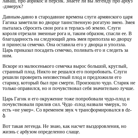
лаваш, про абрикос и персик. Знаете ли вы легенду про арбуз
-дзмерук?
Давным-давно в стародавние времена слуги армянского царя
Гагика заметили во дворце таинственную рогатую змею. Змея
пыталась сбросить свои рога и терлась об землю. Слуги
короля отрезали змеиные рога и, таким образом, спасли ее. В
благодарность на следующий день змея приползла ко дворцу
и принесла семечко. Она оставила его у дворца и уползла.
Царь приказал посадить семечко, поливать его и следить за
ним.
Вскоре из малюсенького семечка вырос большой, круглый,
странный плод. Никто не решался его попробовать. Слуги
решили проверить неизвестный плод и предложили его
старику, который был при смерти. Произошло чудо. Старик не
только оправился, но и почувствовал себя значительно лучше.
Царь Гагик и его окружение тоже попробовали чудо-плод и
почувствовали прилив сил. Чудо -плод назвали чмерук, то
есть «не умер». Со временем звук ч трансформировался в dz-
ձ
Вот такая легенда. Не знаю, как насчет выздоровления, но
жизнь с арбузом определенно слаще.