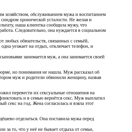
ним хозяйством, обслуживанием мужа и воспитанием
и синдром хронической усталости. Не желая и
ультату, наша клиентка сообщила мужу, что
работа. Следовательно, она нуждается в социальном
т любых обязательств, связанных с семьёй,
одна уезжает на отдых, отключает телефон, и
и сыновьями занимается муж, а она занимается своей
рме, но понимания не нашла. Муж рассказал об
отором муж и родители обвинили женщину, назвав
ожил перевести их сексуальные отношения на
фликтовать и в семью вернётся секс. Муж выплатил
й секс на год. Жена согласилась и взяла этот
дёшево отделаться. Она поставила мужа перед
 за то, что у неё не бывает отдыха от семьи,