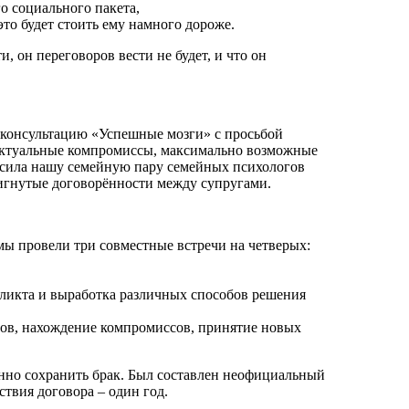
о социального пакета,
это будет стоить ему намного дороже.
 он переговоров вести не будет, и что он
 консультацию «Успешные мозги» с просьбой
 актуальные компромиссы, максимально возможные
осила нашу семейную пару семейных психологов
тигнутые договорённости между супругами.
ы провели три совместные встречи на четверых:
ликта и выработка различных способов решения
ов, нахождение компромиссов, принятие новых
енно сохранить брак. Был составлен неофициальный
твия договора – один год.