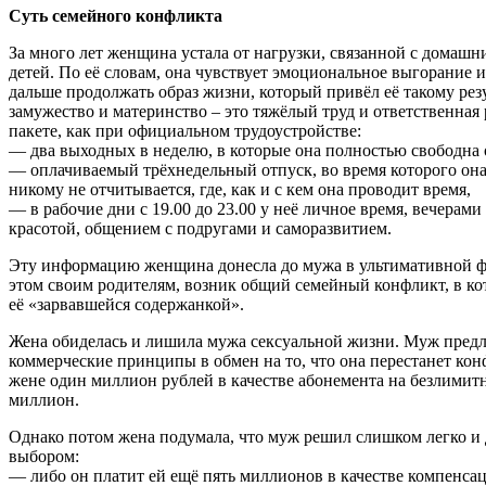
Суть семейного конфликта
За много лет женщина устала от нагрузки, связанной с домаш
детей. По её словам, она чувствует эмоциональное выгорание 
дальше продолжать образ жизни, который привёл её такому рез
замужество и материнство – это тяжёлый труд и ответственная 
пакете, как при официальном трудоустройстве:
— два выходных в неделю, в которые она полностью свободна о
— оплачиваемый трёхнедельный отпуск, во время которого она 
никому не отчитывается, где, как и с кем она проводит время,
— в рабочие дни с 19.00 до 23.00 у неё личное время, вечерам
красотой, общением с подругами и саморазвитием.
Эту информацию женщина донесла до мужа в ультимативной фо
этом своим родителям, возник общий семейный конфликт, в к
её «зарвавшейся содержанкой».
Жена обиделась и лишила мужа сексуальной жизни. Муж предл
коммерческие принципы в обмен на то, что она перестанет кон
жене один миллион рублей в качестве абонемента на безлимитны
миллион.
Однако потом жена подумала, что муж решил слишком легко и 
выбором:
— либо он платит ей ещё пять миллионов в качестве компенсации