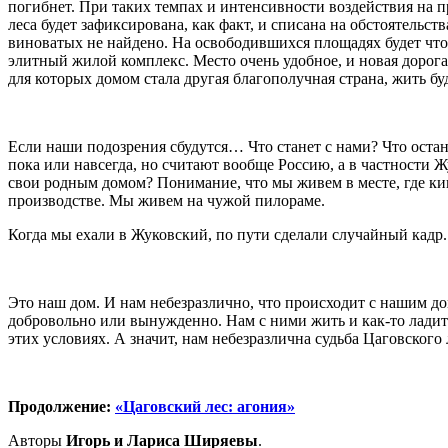
погибнет. При таких темпах и интенсивности воздействия на п
леса будет зафиксирована, как факт, и списана на обстоятельст
виноватых не найдено. На освободившихся площадях будет что
элитный жилой комплекс. Место очень удобное, и новая дорога 
для которых домом стала другая благополучная страна, жить буд
Если наши подозрения сбудутся… Что станет с нами? Что оста
пока или навсегда, но считают вообще Россию, а в частности 
свои родным домом? Понимание, что мы живем в месте, где к
производстве. Мы живем на чужой пилораме.
Когда мы ехали в Жуковский, по пути сделали случайный кадр
Это наш дом. И нам небезразлично, что происходит с нашим дом
добровольно или вынужденно. Нам с ними жить и как-то ладить
этих условиях. А значит, нам небезразлична судьба Цаговского 
Продолжение:
«Цаговский лес: агония»
Авторы
Игорь и Лариса Ширяевы
.