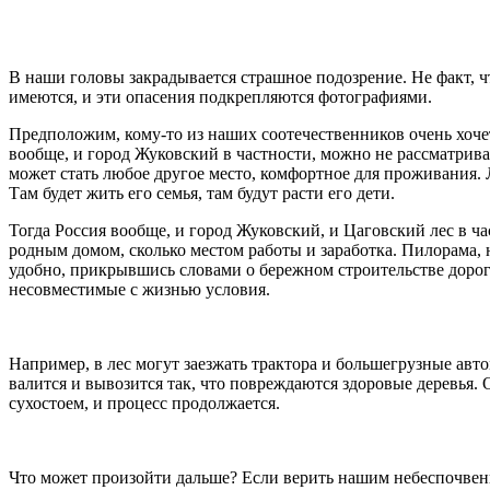
В наши головы закрадывается страшное подозрение. Не факт, чт
имеются, и эти опасения подкрепляются фотографиями.
Предположим, кому-то из наших соотечественников очень хоче
вообще, и город Жуковский в частности, можно не рассматрива
может стать любое другое место, комфортное для проживания.
Там будет жить его семья, там будут расти его дети.
Тогда Россия вообще, и город Жуковский, и Цаговский лес в час
родным домом, сколько местом работы и заработка. Пилорама,
удобно, прикрывшись словами о бережном строительстве дороги
несовместимые с жизнью условия.
Например, в лес могут заезжать трактора и большегрузные ав
валится и вывозится так, что повреждаются здоровые деревья.
сухостоем, и процесс продолжается.
Что может произойти дальше? Если верить нашим небеспочвен