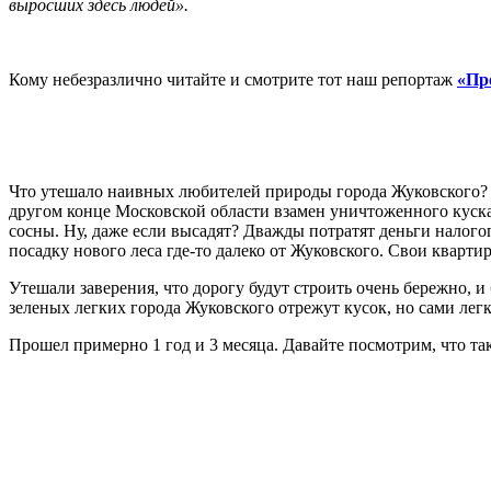
выросших здесь людей».
Кому небезразлично читайте и смотрите тот наш репортаж
«Пр
Что утешало наивных любителей природы города Жуковского? Во
другом конце Московской области взамен уничтоженного куск
сосны. Ну, даже если высадят? Дважды потратят деньги налого
посадку нового леса где-то далеко от Жуковского. Свои кварти
Утешали заверения, что дорогу будут строить очень бережно, и
зеленых легких города Жуковского отрежут кусок, но сами легк
Прошел примерно 1 год и 3 месяца. Давайте посмотрим, что т