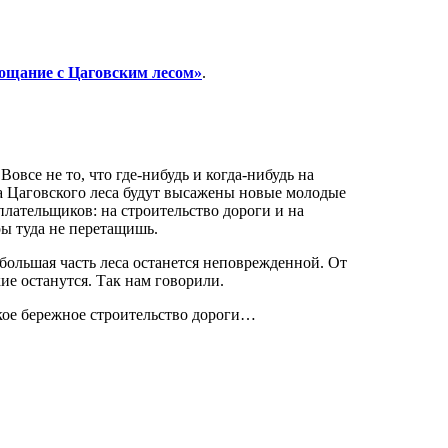
ощание с Цаговским лесом»
.
все не то, что где-нибудь и когда-нибудь на
а Цаговского леса будут высажены новые молодые
плательщиков: на строительство дороги и на
ры туда не перетащишь.
 большая часть леса останется неповрежденной. От
ие останутся. Так нам говорили.
акое бережное строительство дороги…