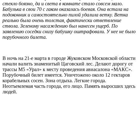
стекло боязно, да и света в комнате стало совсем мало.
Бабулька в свои 70 с гаком оказалась боевая. Она встала на
подоконник и самостоятельно пилой удалила ветку. Ветка
реально была очень толстая, фактически ответвление
ствола. Зеленому насаждению был нанесен ущерб. По
заявлению соседки снизу бабушку оштрафовали. У нее не было
порубочного билета.
В ночь на 21-е марта в городе Жуковском Московской области
начали валить знаменитый Цаговский лес. Делают дорогу от
трассы М5 «Урал» к месту проведения авиасалона «МАКС».
Порубочный билет имеется. Уничтожено около 12 гектаров
корабельных сосен. Зона отдыха. Легкие города.
Неотъемлемая часть города, его лицо. Память выросших здесь
людей.