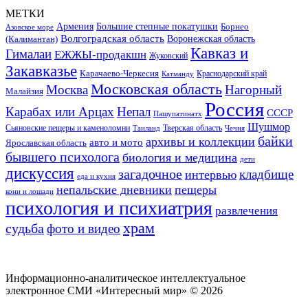
МЕТКИ
Большие степные покатушки
Армения
Борнео
Азовское море
Волгоградская область
Воронежская область
(Калимантан)
Кавказ и
Гималаи
ЕЖЖЫ-продакшн
Жуковский
Закавказье
Карачаево-Черкесия
Катманду
Краснодарский край
Московская область
Москва
Нагорный
Малайзия
Россия
Карабах или Арцах
Непал
СССР
Пашупатинатх
Шушмор
Сьяновские пещеры и каменоломни
Тверская область
Таиланд
Чечня
байки
архивы и коллекции
авто и мото
Ярославская область
бывшего психолога
биология и медицина
дети
дискуссия
загадочное
кладбище
интервью
еда и кухня
непальские дневники
пещеры
кони и лошади
психология и психиатрия
развлечения
храм
судьба
фото и видео
Информационно-аналитическое интеллектуальное
электронное СМИ «Интересный мир» ©
2026