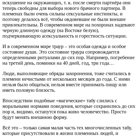
искушение на окружающих, т. к. после смерти партнёра они
теперь свободны для выбора нового брачного партнера. В
племенах были очень сильны сексуальные инстинкты, и
поэтому делалось всё, чтобы овдовевшие не были внешне
привлекательны. В современном мире на похоронах надевают
черную длинную одежду (на Востоке белую),
подчеркивающую асексуальность и горестность ситуации.
И в современном мире траур – это особая одежда и особое
состояние души. Это состояние траура сопровождается
определенными ритуалами до сих пор. Например, погребение
на третий день, поминки на 40 дней, год, три года…
Люди, выполняющие обряды захоронения, тоже считались в
племени нечистыми от нескольких месяцев до года. С ними
нельзя было общаться, нельзя вместе принимать пищу или
иметь половую близость.
Впоследствии подобные «магические» табу слились с
моральными нормами поведения, которые сохранились до сих
пор и, видимо, останутся пока живо человечество. Просто
будут менять внешнюю форму.
Всё это – только самая малая часть тех многочисленных табу,
которые присутствовали в жизни племенных людей, и