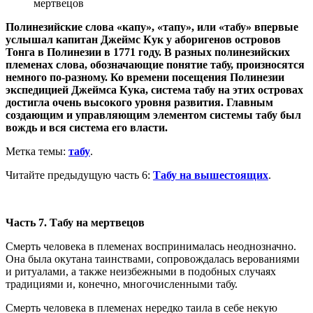
Полинезийские слова «капу», «тапу», или «табу» впервые
услышал капитан Джеймс Кук у аборигенов островов
Тонга в Полинезии в 1771 году. В разных полинезийских
племенах слова, обозначающие понятие табу, произносятся
немного по-разному. Ко времени посещения Полинезии
экспедицией Джеймса Кука, система табу на этих островах
достигла очень высокого уровня развития. Главным
создающим и управляющим элементом системы табу был
вождь и вся система его власти.
Метка темы:
табу
.
Читайте предыдущую часть 6:
Табу на вышестоящих
.
Часть 7. Табу на мертвецов
Смерть человека в племенах воспринималась неоднозначно.
Она была окутана таинствами, сопровождалась верованиями
и ритуалами, а также неизбежными в подобных случаях
традициями и, конечно, многочисленными табу.
Смерть человека в племенах нередко таила в себе некую