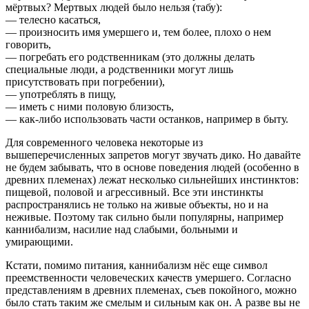
мёртвых? Мертвых людей было нельзя (табу):
— телесно касаться,
— произносить имя умершего и, тем более, плохо о нем
говорить,
— погребать его родственникам (это должны делать
специальные люди, а родственники могут лишь
присутствовать при погребении),
— употреблять в пищу,
— иметь с ними половую близость,
— как-либо использовать части останков, например в быту.
Для современного человека некоторые из
вышеперечисленных запретов могут звучать дико. Но давайте
не будем забывать, что в основе поведения людей (особенно в
древних племенах) лежат несколько сильнейших инстинктов:
пищевой, половой и агрессивный. Все эти инстинкты
распространялись не только на живые объекты, но и на
неживые. Поэтому так сильно были популярны, например
каннибализм, насилие над слабыми, больными и
умирающими.
Кстати, помимо питания, каннибализм нёс еще символ
преемственности человеческих качеств умершего. Согласно
представлениям в древних племенах, съев покойного, можно
было стать таким же смелым и сильным как он. А разве вы не