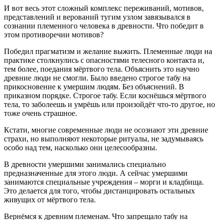
И вот весь этот сложный комплекс переживаний, мотивов,
представлений и верований тугим узлом завязывался в
сознании племенного человека в древности. Что победит в
этом противоречии мотивов?
Победил прагматизм и желание выжить. Племенные люди на
практике столкнулись с опасностями телесного контакта и,
тем более, поедания мёртвого тела. Объяснить это научно
древние люди не смогли. Было введено строгое табу на
прикосновение к умершим людям. Без объяснений. В
приказном порядке. Строгое табу. Если коснёшься мёртвого
тела, то заболеешь и умрёшь или произойдёт что-то другое, но
тоже очень страшное.
Кстати, многие современные люди не осознают эти древние
страхи, но выполняют некоторые ритуалы, не задумываясь
особо над тем, насколько они целесообразны.
В древности умершими занимались специально
предназначенные для этого люди. А сейчас умершими
занимаются специальные учреждения – морги и кладбища.
Это делается для того, чтобы дистанцировать остальных
живущих от мёртвого тела.
Вернёмся к древним племенам. Что запрещало табу на