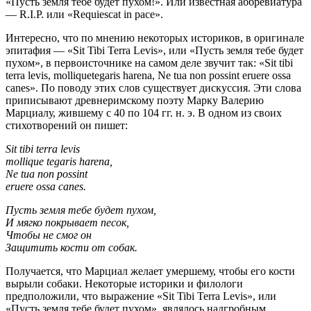
«Пусть земля тебе будет пухом!». Или известная аббревиатура
— R.I.P. или «Requiescat in pace».
Интересно, что по мнению некоторых историков, в оригинале
эпитафия — «Sit Tibi Terra Levis», или «Пусть земля тебе будет
пухом», в первоисточнике на самом деле звучит так: «Sit tibi
terra levis, molliquetegaris harena, Ne tua non possint eruere ossa
canes». По поводу этих слов существует дискуссия. Эти слова
приписывают древнеримскому поэту Марку Валерию
Марциалу, жившему с 40 по 104 гг. н. э. В одном из своих
стихотворений он пишет:
Sit tibi terra levis
mollique tegaris harena,
Ne tua non possint
eruere ossa canes.
Пусть земля тебе будет пухом,
И мягко покрывает песок,
Чтобы не смог он
Защитить кости от собак.
Получается, что Марциал желает умершему, чтобы его кости
вырыли собаки. Некоторые историки и филологи
предположили, что выражение «Sit Tibi Terra Levis», или
«Пусть земля тебе будет пухом», являлось надгробным