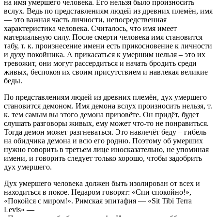
на имя умершего человека. Его нельзя было произносить
вслух. Ведь по представлениям людей из древних племён, имя
— это важная часть личности, непосредственная
характеристика человека. Считалось, что имя имеет
материальную силу. После смерти человека имя становится
табу, т. к. произнесение имени есть прикосновение к личности
и духу покойника. А прикасаться к умершим нельзя – это их
тревожит, они могут рассердиться и начать бродить среди
живых, беспокоя их своим присутствием и навлекая великие
беды.
По представлениям людей из древних племён, дух умершего
становится демоном. Имя демона вслух произносить нельзя, т.
к. тем самым вы этого демона призовёте. Он придёт, будет
слушать разговоры живых, ему может что-то не понравиться.
Тогда демон может разгневаться. Это навлечёт беду – гибель
на обидчика демона и всю его родню. Поэтому об умерших
нужно говорить в третьем лице иносказательно, не упоминая
имени, и говорить следует только хорошо, чтобы задобрить
дух умершего.
Дух умершего человека должен быть изолирован от всех и
находиться в покое. Недаром говорят: «Спи спокойно!»,
«Покойся с миром!». Римская эпитафия — «Sit Tibi Terra
Levis» —