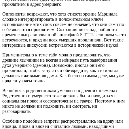
проклятием в адрес умершего.
Оппоненты возражают, что хотя стихотворение Марциала
сложно интерпретировать в положительном ключе,
использование этих слов совсем не означает, что они сами по
себе являются проклятием. Сохранившиеся надгробия тех
времен с выгравированной эпитафией S.T.T.L. слишком часто
встречаются, и вряд ли всех умерших проклинали. Вот такие
интересные дискуссии встречаются в исторической науке!
Применительно к теме табу, можно предположить, что
древние язычники не всегда выбирали путь задабривания
духа умершего (демона). Возможно, иногда они его
проклинали, чтобы запугать и обезвредить, как это иногда
делалось с живыми людьми. Как было на самом деле, мы уже
вряд ли узнаем точно.
Вернёмся к родственникам умершего в древних племенах.
Родственники умершего тоже должны были находиться в
социальном покое и сосредоточены на трауре. Поэтому к ним
никто не должен ни подходить, ни смотреть, ни
разговаривать.
Особенно подобные запреты распространялись на вдову или
вдовца. Вдова и вдовец считались людьми, наводящими