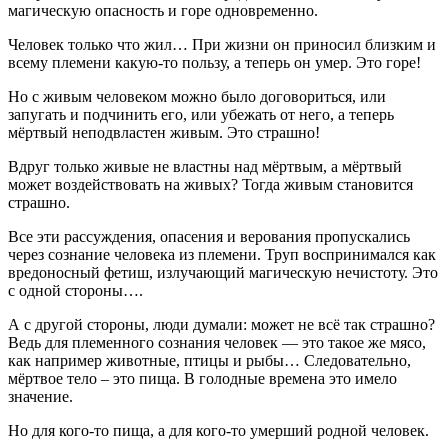
магическую опасность и горе одновременно.
Человек только что жил… При жизни он приносил близким и
всему племени какую-то пользу, а теперь он умер. Это горе!
Но с живым человеком можно было договориться, или
запугать и подчинить его, или убежать от него, а теперь
мёртвый неподвластен живым. Это страшно!
Вдруг только живые не властны над мёртвым, а мёртвый
может воздействовать на живых? Тогда живым становится
страшно.
Все эти рассуждения, опасения и верования пропускались
через сознание человека из племени. Труп воспринимался как
вредоносный фетиш, излучающий магическую нечистоту. Это
с одной стороны….
А с другой стороны, люди думали: может не всё так страшно?
Ведь для племенного сознания человек — это такое же мясо,
как например животные, птицы и рыбы… Следовательно,
мёртвое тело – это пища. В голодные времена это имело
значение.
Но для кого-то пища, а для кого-то умерший родной человек.