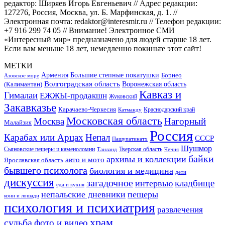
редактор: Ширяев Игорь Евгеньевич // Адрес редакции:
127276, Россия, Москва, ул. Б. Марфинская, д. 1. //
Электронная почта: redaktor@interesmir.ru // Телефон редакции:
+7 916 299 74 05 // Внимание! Электронное СМИ
«Интересный мир» предназначено для людей старше 18 лет.
Если вам меньше 18 лет, немедленно покиньте этот сайт!
МЕТКИ
Большие степные покатушки
Армения
Борнео
Азовское море
Волгоградская область
Воронежская область
(Калимантан)
Кавказ и
Гималаи
ЕЖЖЫ-продакшн
Жуковский
Закавказье
Карачаево-Черкесия
Катманду
Краснодарский край
Московская область
Москва
Нагорный
Малайзия
Россия
Карабах или Арцах
Непал
СССР
Пашупатинатх
Шушмор
Сьяновские пещеры и каменоломни
Тверская область
Таиланд
Чечня
байки
архивы и коллекции
авто и мото
Ярославская область
бывшего психолога
биология и медицина
дети
дискуссия
загадочное
кладбище
интервью
еда и кухня
непальские дневники
пещеры
кони и лошади
психология и психиатрия
развлечения
храм
судьба
фото и видео