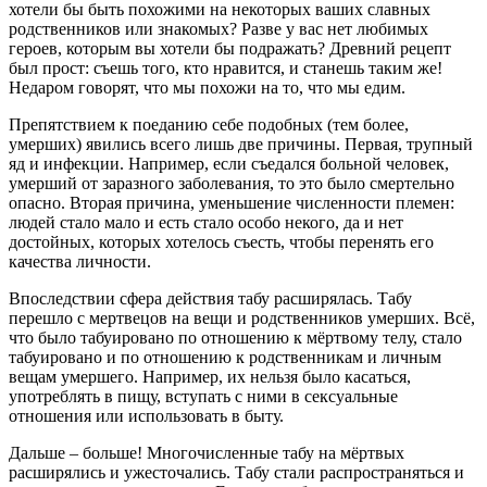
хотели бы быть похожими на некоторых ваших славных
родственников или знакомых? Разве у вас нет любимых
героев, которым вы хотели бы подражать? Древний рецепт
был прост: съешь того, кто нравится, и станешь таким же!
Недаром говорят, что мы похожи на то, что мы едим.
Препятствием к поеданию себе подобных (тем более,
умерших) явились всего лишь две причины. Первая, трупный
яд и инфекции. Например, если съедался больной человек,
умерший от заразного заболевания, то это было смертельно
опасно. Вторая причина, уменьшение численности племен:
людей стало мало и есть стало особо некого, да и нет
достойных, которых хотелось съесть, чтобы перенять его
качества личности.
Впоследствии сфера действия табу расширялась. Табу
перешло с мертвецов на вещи и родственников умерших. Всё,
что было табуировано по отношению к мёртвому телу, стало
табуировано и по отношению к родственникам и личным
вещам умершего. Например, их нельзя было касаться,
употреблять в пищу, вступать с ними в сексуальные
отношения или использовать в быту.
Дальше – больше! Многочисленные табу на мёртвых
расширялись и ужесточались. Табу стали распространяться и