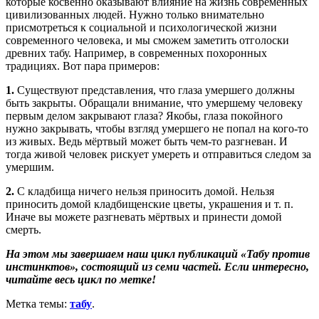
которые косвенно оказывают влияние на жизнь современных
цивилизованных людей. Нужно только внимательно
присмотреться к социальной и психологической жизни
современного человека, и мы сможем заметить отголоски
древних табу. Например, в современных похоронных
традициях. Вот пара примеров:
1.
Существуют представления, что глаза умершего должны
быть закрыты. Обращали внимание, что умершему человеку
первым делом закрывают глаза? Якобы, глаза покойного
нужно закрывать, чтобы взгляд умершего не попал на кого-то
из живых. Ведь мёртвый может быть чем-то разгневан. И
тогда живой человек рискует умереть и отправиться следом за
умершим.
2.
С кладбища ничего нельзя приносить домой. Нельзя
приносить домой кладбищенские цветы, украшения и т. п.
Иначе вы можете разгневать мёртвых и принести домой
смерть.
На этом мы завершаем наш цикл публикаций «Табу против
инстинктов», состоящий из семи частей. Если интересно,
читайте весь цикл по метке!
Метка темы:
табу
.