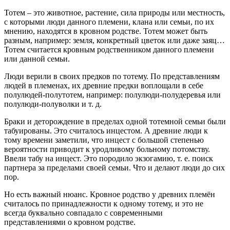
Тотем – это животное, растение, сила природы или местность,
с которыми люди данного племени, клана или семьи, по их
мнению, находятся в кровном родстве. Тотем может быть
разным, например: земля, конкретный цветок или даже заяц…
Тотем считается кровным родственником данного племени
или данной семьи.
Люди верили в своих предков по тотему. По представлениям
людей в племенах, их древние предки воплощали в себе
полулюдей-полутотем, например: полулюди-полудеревья или
полулюди-полуволки и т. д.
Браки и деторождение в пределах одной тотемной семьи были
табуированы. Это считалось инцестом. А древние люди к
тому времени заметили, что инцест с большой степенью
вероятности приводит к уродливому больному потомству.
Ввели табу на инцест. Это породило экзогамию, т. е. поиск
партнера за пределами своей семьи. Что и делают люди до сих
пор.
Но есть важный нюанс. Кровное родство у древних племён
считалось по принадлежности к одному тотему, и это не
всегда буквально совпадало с современными
представлениями о кровном родстве.