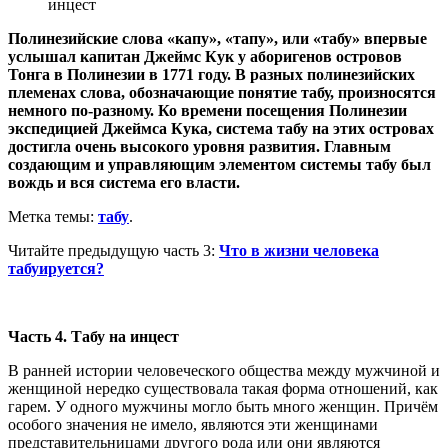
Полинезийские слова «капу», «тапу», или «табу» впервые
услышал капитан Джеймс Кук у аборигенов островов
Тонга в Полинезии в 1771 году. В разных полинезийских
племенах слова, обозначающие понятие табу, произносятся
немного по-разному. Ко времени посещения Полинезии
экспедицией Джеймса Кука, система табу на этих островах
достигла очень высокого уровня развития. Главным
создающим и управляющим элементом системы табу был
вождь и вся система его власти.
Метка темы:
табу
.
Читайте предыдущую часть 3:
Что в жизни человека
табуируется?
Часть 4. Табу на инцест
В ранней истории человеческого общества между мужчиной и
женщиной нередко существовала такая форма отношений, как
гарем. У одного мужчины могло быть много женщин. Причём
особого значения не имело, являются эти женщинами
представительницами другого рода или они являются