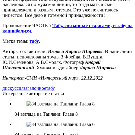
наследовался по мужской линии, то тогда мать и сын
принадлежали к разным тотемам. Это уже не считалось
инцестом. Всё дело в тотемной принадлежности!
Продолжение ЧАСТЬ 5
Табу, связанные с врагами, и табу на
каннибализм
.
Метка темы:
табу
.
Авторы-составители:
Игорь и Лариса Ширяевы
. В написании
статьи использованы труды З.Фрейда, В.Вундта,
Ю.И.Семенова, А.В.Смоляк. Фотограф
Андрей
Шляхтинский
. Художник-дизайнер
Лариса Ширяева
.
Интернет-СМИ «Интересный мир». 22.12.2022
дискуссия
загадочное
табу
Интересные авторские статьи
84 взгляда на Таиланд: Глава 8
84 взгляда на Таиланд: Глава 6