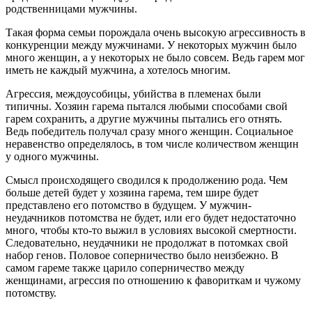
родственницами мужчины.
Такая форма семьи порождала очень высокую агрессивность в
конкуренции между мужчинами. У некоторых мужчин было
много женщин, а у некоторых не было совсем. Ведь гарем мог
иметь не каждый мужчина, а хотелось многим.
Агрессия, междоусобицы, убийства в племенах были
типичны. Хозяин гарема пытался любыми способами свой
гарем сохранить, а другие мужчины пытались его отнять.
Ведь победитель получал сразу много женщин. Социальное
неравенство определялось, в том числе количеством женщин
у одного мужчины.
Смысл происходящего сводился к продолжению рода. Чем
больше детей будет у хозяина гарема, тем шире будет
представлено его потомство в будущем. У мужчин-
неудачников потомства не будет, или его будет недостаточно
много, чтобы кто-то выжил в условиях высокой смертности.
Следовательно, неудачники не продолжат в потомках свой
набор генов. Половое соперничество было неизбежно. В
самом гареме также царило соперничество между
женщинами, агрессия по отношению к фавориткам и чужому
потомству.