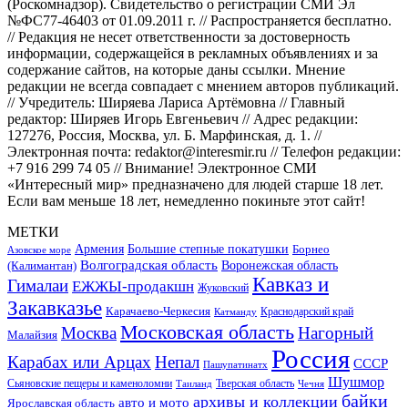
(Роскомнадзор). Свидетельство о регистрации СМИ Эл
№ФС77-46403 от 01.09.2011 г. // Распространяется бесплатно.
// Редакция не несет ответственности за достоверность
информации, содержащейся в рекламных объявлениях и за
содержание сайтов, на которые даны ссылки. Мнение
редакции не всегда совпадает с мнением авторов публикаций.
// Учредитель: Ширяева Лариса Артёмовна // Главный
редактор: Ширяев Игорь Евгеньевич // Адрес редакции:
127276, Россия, Москва, ул. Б. Марфинская, д. 1. //
Электронная почта: redaktor@interesmir.ru // Телефон редакции:
+7 916 299 74 05 // Внимание! Электронное СМИ
«Интересный мир» предназначено для людей старше 18 лет.
Если вам меньше 18 лет, немедленно покиньте этот сайт!
МЕТКИ
Большие степные покатушки
Армения
Борнео
Азовское море
Волгоградская область
Воронежская область
(Калимантан)
Кавказ и
Гималаи
ЕЖЖЫ-продакшн
Жуковский
Закавказье
Карачаево-Черкесия
Катманду
Краснодарский край
Московская область
Москва
Нагорный
Малайзия
Россия
Карабах или Арцах
Непал
СССР
Пашупатинатх
Шушмор
Сьяновские пещеры и каменоломни
Тверская область
Таиланд
Чечня
байки
архивы и коллекции
авто и мото
Ярославская область