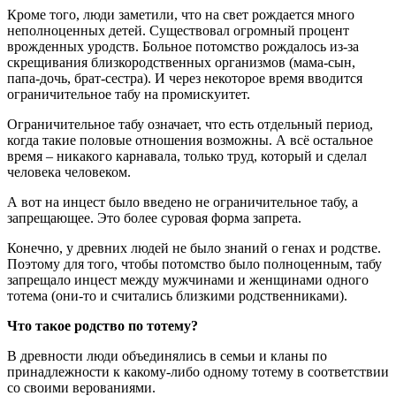
Кроме того, люди заметили, что на свет рождается много
неполноценных детей. Существовал огромный процент
врожденных уродств. Больное потомство рождалось из-за
скрещивания близкородственных организмов (мама-сын,
папа-дочь, брат-сестра). И через некоторое время вводится
ограничительное табу на промискуитет.
Ограничительное табу означает, что есть отдельный период,
когда такие половые отношения возможны. А всё остальное
время – никакого карнавала, только труд, который и сделал
человека человеком.
А вот на инцест было введено не ограничительное табу, а
запрещающее. Это более суровая форма запрета.
Конечно, у древних людей не было знаний о генах и родстве.
Поэтому для того, чтобы потомство было полноценным, табу
запрещало инцест между мужчинами и женщинами одного
тотема (они-то и считались близкими родственниками).
Что такое родство по тотему?
В древности люди объединялись в семьи и кланы по
принадлежности к какому-либо одному тотему в соответствии
со своими верованиями.