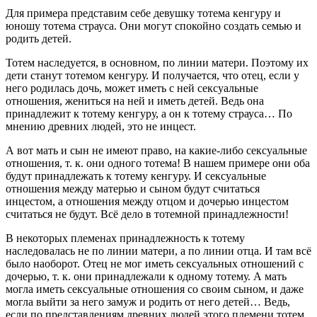
Для примера представим себе девушку тотема кенгуру и
юношу тотема страуса. Они могут спокойно создать семью и
родить детей.
Тотем наследуется, в основном, по линии матери. Поэтому их
дети станут тотемом кенгуру. И получается, что отец, если у
него родилась дочь, может иметь с ней сексуальные
отношения, жениться на ней и иметь детей. Ведь она
принадлежит к тотему кенгуру, а он к тотему страуса… По
мнению древних людей, это не инцест.
А вот мать и сын не имеют право, на какие-либо сексуальные
отношения, т. к. они одного тотема! В нашем примере они оба
будут принадлежать к тотему кенгуру. И сексуальные
отношения между матерью и сыном будут считаться
инцестом, а отношения между отцом и дочерью инцестом
считаться не будут. Всё дело в тотемной принадлежности!
В некоторых племенах принадлежность к тотему
наследовалась не по линии матери, а по линии отца. И там всё
было наоборот. Отец не мог иметь сексуальных отношений с
дочерью, т. к. они принадлежали к одному тотему. А мать
могла иметь сексуальные отношения со своим сыном, и даже
могла выйти за него замуж и родить от него детей… Ведь,
если по представлениям древних людей этого племени тотем