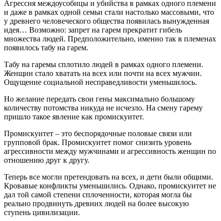
Агрессия междоусобицы и убийства в рамках одного племени
и даже в рамках одной семьи стали настолько массовыми, что
у древнего человеческого общества появилась вынужденная
идея… Возможно: запрет на гарем прекратит гибель
множества людей. Предположительно, именно так в племенах
появилось табу на гарем.
Табу на гаремы сплотило людей в рамках одного племени.
Женщин стало хватать на всех или почти на всех мужчин.
Ощущение социальной несправедливости уменьшилось.
Но желание передать свои гены максимально большому
количеству потомства никуда не исчезло. На смену гарему
пришло такое явление как промискуитет.
Промискуитет – это беспорядочные половые связи или
групповой брак. Промискуитет помог снизить уровень
агрессивности между мужчинами и агрессивность женщин по
отношению друг к другу.
Теперь все могли претендовать на всех, и дети были общими.
Кровавые конфликты уменьшились. Однако, промискуитет не
дал той самой степени сплоченности, которая могла бы
реально продвинуть древних людей на более высокую
ступень цивилизации.