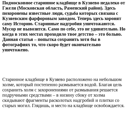
Подмосковное старинное кладбище в Кузяево недалеко от
Гжели (Московская область, Раменский район). Здесь
похоронены известные люди, судьба которых связана с
Кузяевским фарфоровым заводом. Теперь здесь хоронят
саму Историю. Старинные надгробия уничтожаются.
Мусор не вывозится. Само по себе, это не удивительно. Но
когда в этих местах проходило твое детство – это больно.
Данная статья – попытка сохранить хотя бы в
фотографиях то, что скоро будет окончательно
уничтожено.
Старинное кладбище в Кузяево расположено на небольшом
холме, который постепенно размывается водой. Благая цель
сохранить холм с захоронениями от размывания решается
подручными средствами – в низину сбоку от холма
скидывают фрагменты расколотых надгробий и плитки со
старых могил. Глядишь, и место на кладбище освобождается.