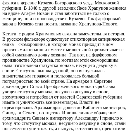
фаянса в деревне Кузяево Богородского уезда Московской
губернии. В 1848 г. другой заводчик Яков Храпунов женился
на вдове Агафье Новой и стал заботиться не только о
женщине, но и о производстве в Кузяево. Так фарфоровый
завод в Кузяево стал носить название Храпунова-Нового.
Кстати, с родом Храпуновых связана замечательная история.
В русском фольклоре существует стихотворная сатирическая
байка – скоморошина, в которой монах приходит в дом
просить милостыню и вместе с милостыней прихватывает с
собой смазливую дочку хозяина. Так вот, на фарфоровом
производстве Храпунова, по мотивам этой скоморошины,
была изготовлена статуэтка монаха, несущего девушку в
снопе. Статуэтка вышла удачной, она выпускалась
значительным тиражом и пользовалась большой
популярностью по всей стране. На ярмарке в Саратове
архимандрит Спасо-Преображенского монастыря Савва
увидел статуэтку монаха, несущего девушку в снопе,
возмутился и потребовал от властей Саратовской губернии
изъять и уничтожить все экземпляры. Власти не
отреагировали. Архимандрит дошел до Кабинета министров,
Синода и Сената, но тщетно. И лишь личное обращение
архимандрита Саввы к императору Александру I привело к
тому, что статуэтку монаха, несущего девушку в снопе, стали
повсеместно уничтожать, а выпуск, естественно, прекратили.