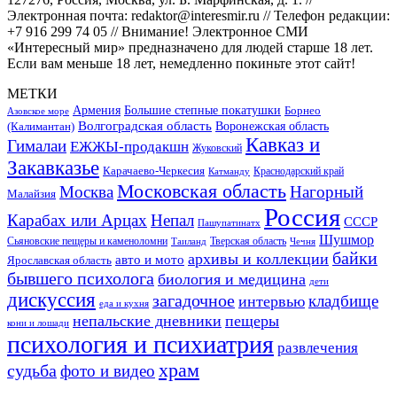
Электронная почта: redaktor@interesmir.ru // Телефон редакции:
+7 916 299 74 05 // Внимание! Электронное СМИ
«Интересный мир» предназначено для людей старше 18 лет.
Если вам меньше 18 лет, немедленно покиньте этот сайт!
МЕТКИ
Большие степные покатушки
Армения
Борнео
Азовское море
Волгоградская область
Воронежская область
(Калимантан)
Кавказ и
Гималаи
ЕЖЖЫ-продакшн
Жуковский
Закавказье
Карачаево-Черкесия
Катманду
Краснодарский край
Московская область
Москва
Нагорный
Малайзия
Россия
Карабах или Арцах
Непал
СССР
Пашупатинатх
Шушмор
Сьяновские пещеры и каменоломни
Тверская область
Таиланд
Чечня
байки
архивы и коллекции
авто и мото
Ярославская область
бывшего психолога
биология и медицина
дети
дискуссия
загадочное
кладбище
интервью
еда и кухня
непальские дневники
пещеры
кони и лошади
психология и психиатрия
развлечения
храм
судьба
фото и видео