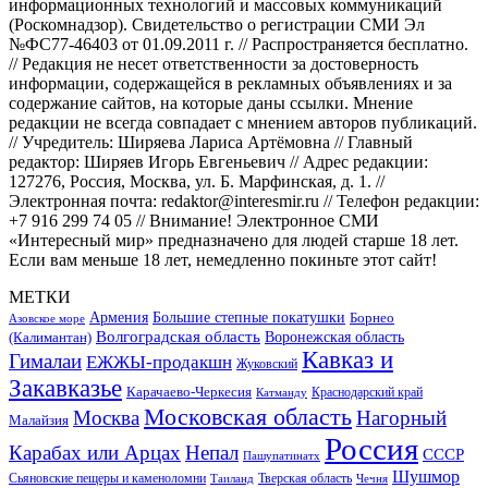
информационных технологий и массовых коммуникаций
(Роскомнадзор). Свидетельство о регистрации СМИ Эл
№ФС77-46403 от 01.09.2011 г. // Распространяется бесплатно.
// Редакция не несет ответственности за достоверность
информации, содержащейся в рекламных объявлениях и за
содержание сайтов, на которые даны ссылки. Мнение
редакции не всегда совпадает с мнением авторов публикаций.
// Учредитель: Ширяева Лариса Артёмовна // Главный
редактор: Ширяев Игорь Евгеньевич // Адрес редакции:
127276, Россия, Москва, ул. Б. Марфинская, д. 1. //
Электронная почта: redaktor@interesmir.ru // Телефон редакции:
+7 916 299 74 05 // Внимание! Электронное СМИ
«Интересный мир» предназначено для людей старше 18 лет.
Если вам меньше 18 лет, немедленно покиньте этот сайт!
МЕТКИ
Большие степные покатушки
Армения
Борнео
Азовское море
Волгоградская область
Воронежская область
(Калимантан)
Кавказ и
Гималаи
ЕЖЖЫ-продакшн
Жуковский
Закавказье
Карачаево-Черкесия
Катманду
Краснодарский край
Московская область
Москва
Нагорный
Малайзия
Россия
Карабах или Арцах
Непал
СССР
Пашупатинатх
Шушмор
Сьяновские пещеры и каменоломни
Тверская область
Таиланд
Чечня