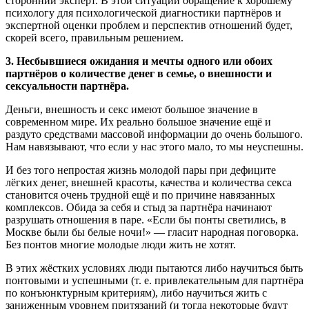
сторонний эксперт. В этой ситуации обращение к хорошему
психологу для психологической диагностики партнёров и
экспертной оценки проблем и перспектив отношений будет,
скорей всего, правильным решением.
3. Несбывшиеся ожидания и мечты одного или обоих
партнёров о количестве денег в семье, о внешности и
сексуальности партнёра.
Деньги, внешность и секс имеют большое значение в
современном мире. Их реально большое значение ещё и
раздуто средствами массовой информации до очень большого.
Нам навязывают, что если у нас этого мало, то мы неуспешны.
И без того непростая жизнь молодой пары при дефиците
лёгких денег, внешней красоты, качества и количества секса
становится очень трудной ещё и по причине навязанных
комплексов. Обида за себя и стыд за партнёра начинают
разрушать отношения в паре. «Если бы понты светились, в
Москве были бы белые ночи!» — гласит народная поговорка.
Без понтов многие молодые люди жить не хотят.
В этих жёстких условиях люди пытаются либо научиться быть
понтовыми и успешными (т. е. привлекательным для партнёра
по конъюнктурным критериям), либо научиться жить с
заниженным уровнем притязаний (и тогда некоторые будут