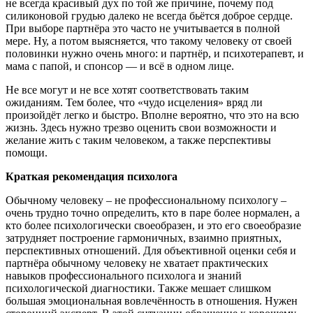
не всегда красивый дух по той же причине, почему под
силиконовой грудью далеко не всегда бьётся доброе сердце.
При выборе партнёра это часто не учитывается в полной
мере. Ну, а потом выясняется, что такому человеку от своей
половинки нужно очень много: и партнёр, и психотерапевт, и
мама с папой, и спонсор — и всё в одном лице.
Не все могут и не все хотят соответствовать таким
ожиданиям. Тем более, что «чудо исцеления» вряд ли
произойдёт легко и быстро. Вполне вероятно, что это на всю
жизнь. Здесь нужно трезво оценить свои возможности и
желание жить с таким человеком, а также перспективы
помощи.
Краткая рекомендация психолога
Обычному человеку – не профессиональному психологу –
очень трудно точно определить, кто в паре более нормален, а
кто более психологически своеобразен, и это его своеобразие
затрудняет построение гармоничных, взаимно приятных,
перспективных отношений. Для объективной оценки себя и
партнёра обычному человеку не хватает практических
навыков профессионального психолога и знаний
психологической диагностики. Также мешает слишком
большая эмоциональная вовлечённость в отношения. Нужен