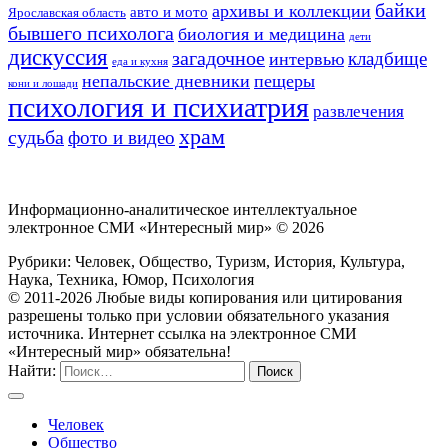
байки
архивы и коллекции
авто и мото
Ярославская область
бывшего психолога
биология и медицина
дети
дискуссия
загадочное
кладбище
интервью
еда и кухня
непальские дневники
пещеры
кони и лошади
психология и психиатрия
развлечения
храм
судьба
фото и видео
Информационно-аналитическое интеллектуальное
электронное СМИ «Интересный мир» ©
2026
Рубрики: Человек, Общество, Туризм, История, Культура,
Наука, Техника, Юмор, Психология
© 2011-2026 Любые виды копирования или цитирования
разрешены только при условии обязательного указания
источника. Интернет ссылка на электронное СМИ
«Интересный мир» обязательна!
Найти:
Человек
Общество