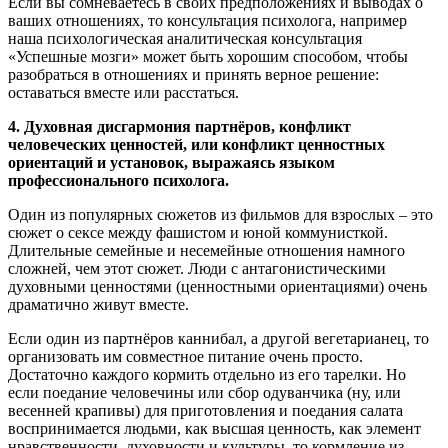
Если вы сомневаетесь в своих предположениях и выводах о
ваших отношениях, то консультация психолога, например
наша психологическая аналитическая консультация
«Успешные мозги» может быть хорошим способом, чтобы
разобраться в отношениях и принять верное решение:
оставаться вместе или расстаться.
4. Духовная дисгармония партнёров, конфликт
человеческих ценностей, или конфликт ценностных
ориентаций и установок, выражаясь языком
профессионального психолога.
Один из популярных сюжетов из фильмов для взрослых – это
сюжет о сексе между фашистом и юной коммунисткой.
Длительные семейные и несемейные отношения намного
сложней, чем этот сюжет. Люди с антагонистическими
духовными ценностями (ценностными ориентациями) очень
драматично живут вместе.
Если один из партнёров каннибал, а другой вегетарианец, то
организовать им совместное питание очень просто.
Достаточно каждого кормить отдельно из его тарелки. Но
если поедание человечины или сбор одуванчика (ну, или
весенней крапивы) для приготовления и поедания салата
воспринимается людьми, как высшая ценность, как элемент
нравственности, духовности и культуры, то кормление из