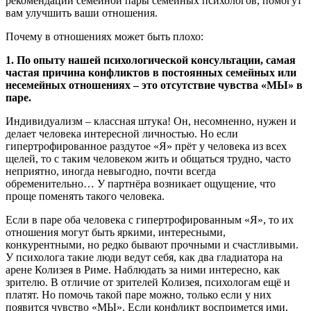
рекомендации семейной пары семейных психологов, помогут
вам улучшить ваши отношения.
Почему в отношениях может быть плохо:
1. По опыту нашей психологической консультации, самая
частая причина конфликтов в постоянных семейных или
несемейных отношениях – это отсутствие чувства «МЫ» в
паре.
Индивидуализм – классная штука! Он, несомненно, нужен и
делает человека интересной личностью. Но если
гипертрофированное раздутое «Я» прёт у человека из всех
щелей, то с таким человеком жить и общаться трудно, часто
неприятно, иногда невыгодно, почти всегда
обременительно… У партнёра возникает ощущение, что
проще поменять такого человека.
Если в паре оба человека с гипертрофированным «Я», то их
отношения могут быть яркими, интересными,
конкурентными, но редко бывают прочными и счастливыми.
У психолога такие люди ведут себя, как два гладиатора на
арене Колизея в Риме. Наблюдать за ними интересно, как
зрителю. В отличие от зрителей Колизея, психологам ещё и
платят. Но помочь такой паре можно, только если у них
появится чувство «МЫ». Если конфликт воспримется ими,